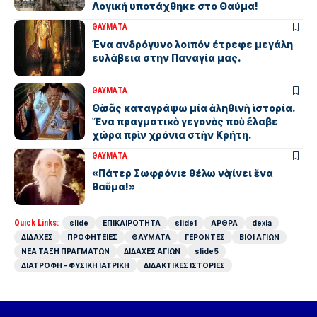
Λογική υποτάχθηκε στο Θαύμα!
ΘΑΥΜΑΤΑ
Ένα ανδρόγυνο λοιπόν έτρεφε μεγάλη
ευλάβεια στην Παναγία μας.
ΘΑΥΜΑΤΑ
Θὰ σᾶς καταγράψω μία ἀληθινὴ ἱστορία.
Ἕνα πραγματικὸ γεγονὸς ποὺ ἔλαβε
χώρα πρὶν χρόνια στὴν Κρήτη.
ΘΑΥΜΑΤΑ
«Πάτερ Σωφρόνιε θέλω νὰ γίνει ἕνα
θαῦμα!»
Quick Links:
slide
ΕΠΙΚΑΙΡΟΤΗΤΑ
slide1
ΑΡΘΡΑ
dexia
ΔΙΔΑΧΕΣ
ΠΡΟΦΗΤΕΙΕΣ
ΘΑΥΜΑΤΑ
ΓΕΡΟΝΤΕΣ
ΒΙΟΙ ΑΓΙΩΝ
ΝΕΑ ΤΑΞΗ ΠΡΑΓΜΑΤΩΝ
ΔΙΔΑΧΕΣ ΑΓΙΩΝ
slide5
ΔΙΑΤΡΟΦΗ - ΦΥΣΙΚΗ ΙΑΤΡΙΚΗ
ΔΙΔΑΚΤΙΚΕΣ ΙΣΤΟΡΙΕΣ