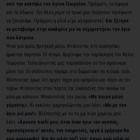
από την καντήλα του Αγίου Γεωργίου.
Πράγματι, το έφερα
και το έδωσα. Την άλλη μέρα το πρωί μας παίρνουν τηλέφωνο
να ξαναπάμε. Πράγματι η ελιά είχε εξαφανιστεί.
Και ζήτησε
να μεταβούμε στην εκκλησία για να ευχαριστήσει τον άγιο
που λάτρευε.
Ήταν μια κρύα, βροχερή μέρα. Φτάνοντας στο εκκλησάκι
ήμασταν περίπου 10 άτομα. Αρχίσαμε την παράκληση του Αγίου
Γεωργίου. Τελειώνοντας μας παρακάλεσε να τον αφήσουμε
μόνο του. Οι υπόλοιποι πήγαμε στο δωματιάκι να πιούμε τσάι.
Βλέποντας όμως ότι αργεί πήρα μια ομπρέλα και πήγα να τον
πάρω. Φτάνοντας στην πόρτα της εκκλησίας τον ακούω να
μιλά με κάποιον. Μπαίνοντας τον ρωτώ:
«Με ποιον μιλάς
γέροντα;».
Κι εκείνος χαμογελώντας μου λέει:
«Μα με τον
άγιο γιέ μου!».
Βλέποντάς με να τα χω λίγο χαμένα, μου
λέει:
«Άκουσε παιδί μου, όταν έναν άγιο τον αγαπάς,
προσεύχεσαι σ’ αυτόν, τον υπηρετείς, αργά ή γρήγορα θα
σου φανερωθεί. Και θα μιλάς μαζί του, όπως εγώ μιλώ με