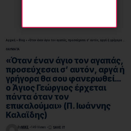
Αρχική
»
Blog
»
«Όταν έναν άγιο τον αγαπάς, προσεύχεσαι σ’ αυτόν, αργά ή γρήγορα θα σου φανερωθεί… ο Άγιος Γεώργιος έρχεται πάντα όταν τον επικαλούμαι» (Π. Ιωάννης Καλαϊδης)
ΘΑΥΜΑΤΑ
«Όταν έναν άγιο τον αγαπάς,
προσεύχεσαι σ’ αυτόν, αργά ή
γρήγορα θα σου φανερωθεί…
ο Άγιος Γεώργιος έρχεται
πάντα όταν τον
επικαλούμαι» (Π. Ιωάννης
Καλαϊδης)
By
MIKE
149 Views