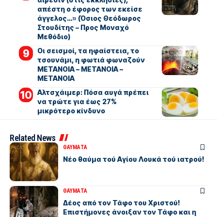
απέστη ο έφορος των εκείσε
άγγελος…» (Όσιος Θεόδωρος
Στουδίτης – Προς Μοναχό
Μεθόδιο)
Οι σεισμοί, τα ηφαίστεια, το
τσουνάμι, η φωτιά φωναζούν
ΜΕΤΑΝΟΙΑ – ΜΕΤΑΝΟΙΑ –
ΜΕΤΑΝΟΙΑ
Αλτσχάιμερ: Πόσα αυγά πρέπει
να τρώτε για έως 27%
μικρότερο κίνδυνο
Related News
ΘΑΥΜΑΤΑ
Νέο θαύμα τού Αγίου Λουκά τού ιατρού!
ΘΑΥΜΑΤΑ
Δέος από τον Τάφο του Χριστού!
Επιστήμονες άνοιξαν τον Τάφο και η