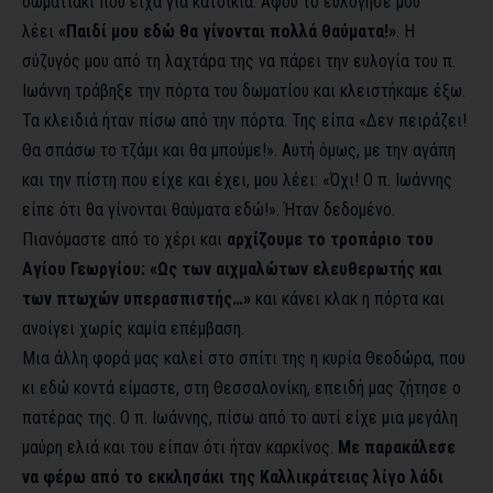
δωματιάκι που είχα για κατοικία. Αφού το ευλόγησε μου
λέει
«Παιδί μου εδώ θα γίνονται πολλά θαύματα!»
. Η
σύζυγός μου από τη λαχτάρα της να πάρει την ευλογία του π.
Ιωάννη τράβηξε την πόρτα του δωματίου και κλειστήκαμε έξω.
Τα κλειδιά ήταν πίσω από την πόρτα. Της είπα «Δεν πειράζει!
Θα σπάσω το τζάμι και θα μπούμε!». Αυτή όμως, με την αγάπη
και την πίστη που είχε και έχει, μου λέει: «Όχι! Ο π. Ιωάννης
είπε ότι θα γίνονται θαύματα εδώ!». Ήταν δεδομένο.
Πιανόμαστε από το χέρι και
αρχίζουμε το τροπάριο του
Αγίου Γεωργίου:
«Ως των αιχμαλώτων ελευθερωτής και
των πτωχών υπερασπιστής…»
και κάνει κλακ η πόρτα και
ανοίγει χωρίς καμία επέμβαση.
Μια άλλη φορά μας καλεί στο σπίτι της η κυρία Θεοδώρα, που
κι εδώ κοντά είμαστε, στη Θεσσαλονίκη, επειδή μας ζήτησε ο
πατέρας της. O π. Ιωάννης, πίσω από το αυτί είχε μια μεγάλη
μαύρη ελιά και του είπαν ότι ήταν καρκίνος.
Με παρακάλεσε
να φέρω από το εκκλησάκι της Καλλικράτειας λίγο λάδι