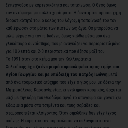
ξεπερνούσε με καρτερικότητα και ταπείνωση. Ο Θεός όμως
τον αντάμειψε με πολλά χαρίσματα. Η δυνατή του προσευχή, η
διορατικότητά του, ο καλός του λόγος, η ταπείνωσή του τον
καθιέρωσαν στα μάτια των πιστών ως άγιο. Θα μπορούσα να
μιλώ μέρες για τον π. Ιωάννη, όμως νιώθω μέσα μου ένα
γλυκόπικρο συναίσθημα, που μ’ αναγκάζει να περιοριστώ μόνο
για 10 λεπτά και 2-3 περιστατικά που έζησα μαζί του.
Το 1991 όταν στο κτήμα μου την Καλλικράτεια
Χαλκιδικής
έχτιζα ένα μικρό παρεκκλησάκι προς τιμήν του
Αγίου Γεωργίου και με υπόδειξη του πατρός Ιωάννη
μετά
από ένα τρομακτικό ατύχημα που είχε ο γιος μου, με άδεια την
Μητροπόλεως Κασσανδρείας, κι ενώ ήμουν κοσμικός, έρχεται
μαζί με την κόρη του Θεοδώρα αργά το απόγευμα και γονατίζει
εδαφιαία μέσα στα τσιμέντα και τους σοβάδες και
σταυροκοπιέται κλαίγοντας. Όταν σηκώθηκε δεν είχε ίχνος
σκόνης. Η κόρη του τον παρακάλεσε να ευλογήσει κι ένα