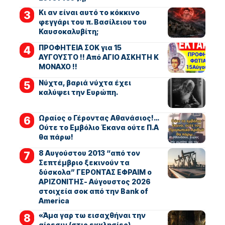
Κι αν είναι αυτό το κόκκινο
φεγγάρι του π. Βασίλειου του
Καυσοκαλυβίτη;
ΠΡΟΦΗΤΕΙΑ ΣΟΚ για 15
ΑΥΓΟΥΣΤΟ !! Από ΑΓΙΟ ΑΣΚΗΤΗ Κ
ΜΟΝΑΧΟ !!
Νύχτα, βαριά νύχτα έχει
καλύψει την Ευρώπη.
Ωραίος ο Γέροντας Αθανάσιος!…
Ούτε το Εμβόλιο Έκανα ούτε Π.Α
θα πάρω!
8 Αυγούστου 2013 “από τον
Σεπτέμβριο ξεκινούν τα
δύσκολα” ΓΕΡΟΝΤΑΣ ΕΦΡΑΙΜ ο
ΑΡΙΖΟΝΙΤΗΣ- Αύγουστος 2026
στοιχεία σοκ από την Bank of
America
«Άμα γαρ τω εισαχθήναι την
αίρεσιν (στις εκκλησίες),