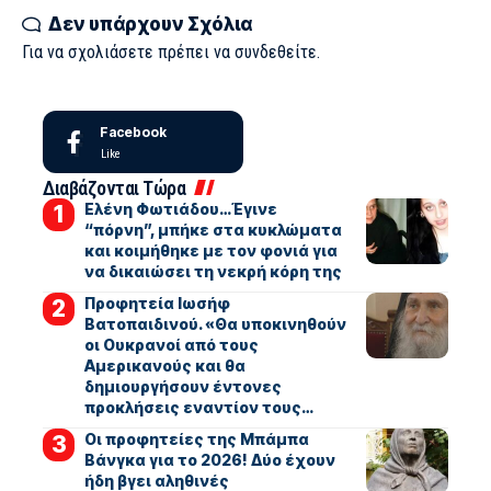
Δεν υπάρχουν Σχόλια
Για να σχολιάσετε πρέπει να
συνδεθείτε
.
Facebook
Like
Διαβάζονται Τώρα
Ελένη Φωτιάδου…Έγινε
“πόρνη”, μπήκε στα κυκλώματα
και κοιμήθηκε με τον φονιά για
να δικαιώσει τη νεκρή κόρη της
Προφητεία Ιωσήφ
Βατοπαιδινού. «Θα υποκινηθούν
οι Ουκρανοί από τους
Αμερικανούς και θα
δημιουργήσουν έντονες
προκλήσεις εναντίον τους…
Οι προφητείες της Μπάμπα
Βάνγκα για το 2026! Δύο έχουν
ήδη βγει αληθινές