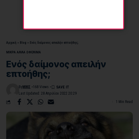
Αρχική
»
Blog
»
Ενός δαίμονος απειλήν επτοήθης;
ΜΙΚΡΑ ΑΛΛΑ ΩΦΕΛΙΜΑ
Ενός δαίμονος απειλήν
επτοήθης;
By
MIKE
168 Views
Last Updated: 28 Απριλίου 2022 20:29
1 Min Read