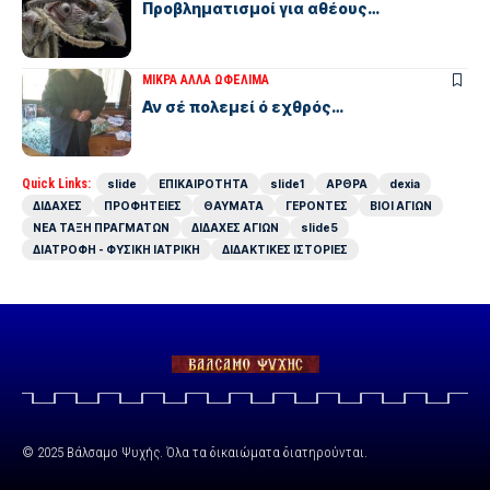
Προβληματισμοί για αθέους…
ΜΙΚΡΑ ΑΛΛΑ ΩΦΕΛΙΜΑ
Αν σέ πολεμεί ό εχθρός…
Quick Links:
slide
ΕΠΙΚΑΙΡΟΤΗΤΑ
slide1
ΑΡΘΡΑ
dexia
ΔΙΔΑΧΕΣ
ΠΡΟΦΗΤΕΙΕΣ
ΘΑΥΜΑΤΑ
ΓΕΡΟΝΤΕΣ
ΒΙΟΙ ΑΓΙΩΝ
ΝΕΑ ΤΑΞΗ ΠΡΑΓΜΑΤΩΝ
ΔΙΔΑΧΕΣ ΑΓΙΩΝ
slide5
ΔΙΑΤΡΟΦΗ - ΦΥΣΙΚΗ ΙΑΤΡΙΚΗ
ΔΙΔΑΚΤΙΚΕΣ ΙΣΤΟΡΙΕΣ
© 2025 Βάλσαμο Ψυχής. Όλα τα δικαιώματα διατηρούνται.