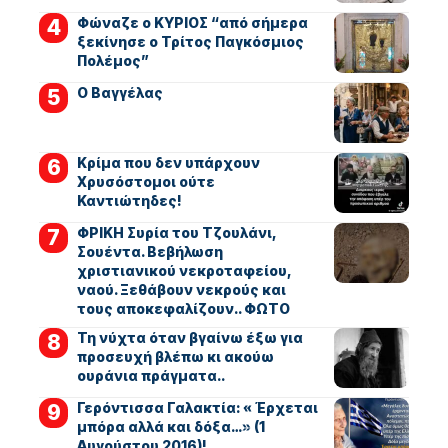
Φώναζε ο ΚΥΡΙΟΣ “από σήμερα
ξεκίνησε ο Τρίτος Παγκόσμιος
Πολέμος”
Ο Βαγγέλας
Κρίμα που δεν υπάρχουν
Χρυσόστομοι ούτε
Καντιώτηδες!
ΦΡΙΚΗ Συρία του Τζουλάνι,
Σουέντα. Βεβήλωση
χριστιανικού νεκροταφείου,
ναού. Ξεθάβουν νεκρούς και
τους αποκεφαλίζουν.. ΦΩΤΟ
Τη νύχτα όταν βγαίνω έξω για
προσευχή βλέπω κι ακούω
ουράνια πράγματα..
Γερόντισσα Γαλακτία: « Έρχεται
μπόρα αλλά και δόξα…» (1
Αυγούστου 2016)!