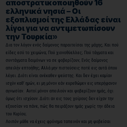
αποστρατικοποιηθούν 16
ελληνικά νησιά – Οι
εξοπλισμοί της Ελλάδας είναι
λίγοι για να αντιμετωπίσουν
την Τουρκία»
Δια τον λόγον ενός δαίμονος παραιτείσαι της μάχης; Και πού
είδες εσύ το χειμώνα; Πού χιονοθύελλες; Πού τάγματα και
συντάγματα δαιμόνων να σε φοβερίζουν; Ενός δαίμονος
απειλήν επτοήθης; Αλλά μην πιστεύσεις ποτέ εις αυτά όπου
λέγει. Διότι είναι ανέκαθεν ψεύστης. Και
δεν έχει καμίαν
ισχύν καθ’ ημών,
ει μη μόνον εάν ευρεθώμεν εις υπερήφανον
αγνωσίαν
. Αυτοί μόνον απειλούν και φοβερίζουν ημάς, όχι
όμως ότι ισχύουν. Διότι αν εις τους χοίρους δεν είχαν την
εξουσίαν να πάνε, πώς θα πειράξουν ημάς χωρίς την άδεια
του Κυρίου;
Λοιπόν μάθε να έχεις φρόνημα ταπεινόν και μη φοβείσαι