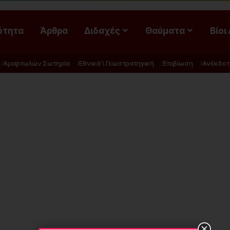
ότητα
Άρθρα
Διδαχές
Θαύματα
Βίοι
Αμαρτωλών Σωτηρία
Εθνικά \ Γεωστρατηγική
Επιβίωση
Ανέκδοτ