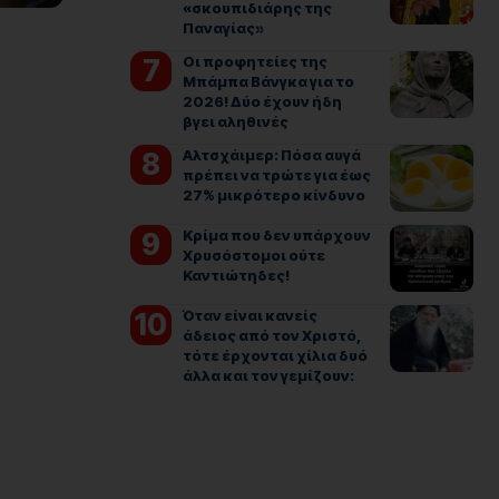
«σκουπιδιάρης της
Παναγίας»
Οι προφητείες της
Μπάμπα Βάνγκα για το
2026! Δύο έχουν ήδη
βγει αληθινές
Αλτσχάιμερ: Πόσα αυγά
πρέπει να τρώτε για έως
27% μικρότερο κίνδυνο
Κρίμα που δεν υπάρχουν
Χρυσόστομοι ούτε
Καντιώτηδες!
Όταν είναι κανείς
άδειος από τον Χριστό,
τότε έρχονται χίλια δυό
άλλα και τον γεμίζουν: