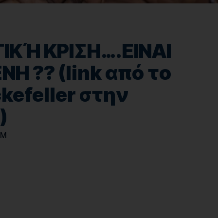
ΤΙΚΉ ΚΡΙΣΗ….ΕΙΝΑΙ
 ?? (link από το
kefeller στην
)
XM