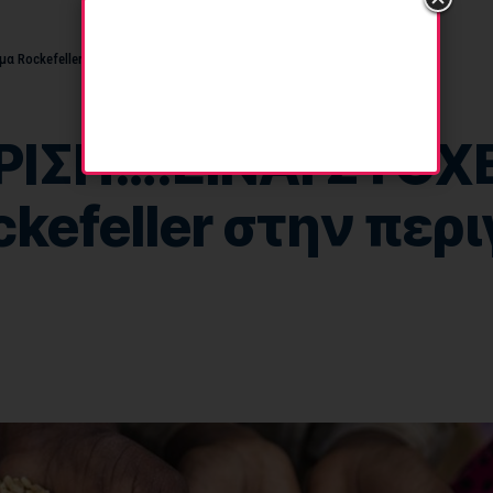
μα Rockefeller στην περιγραφή)
ΡΙΣΗ….ΕΙΝΑΙ ΣΤΟΧΕ
ckefeller στην περ