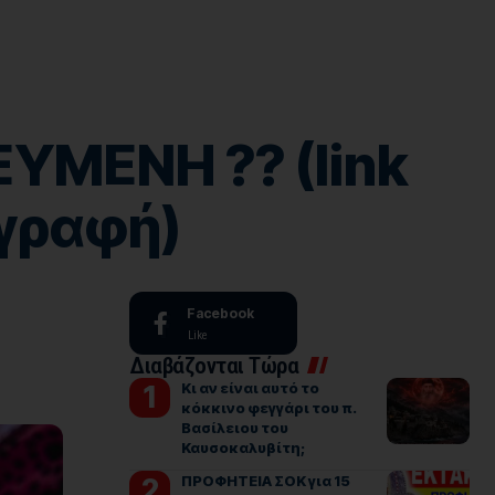
ΥΜΕΝΗ ?? (link
ιγραφή)
Facebook
Like
Διαβάζονται Τώρα
Κι αν είναι αυτό το
κόκκινο φεγγάρι του π.
Βασίλειου του
Καυσοκαλυβίτη;
ΠΡΟΦΗΤΕΙΑ ΣΟΚ για 15