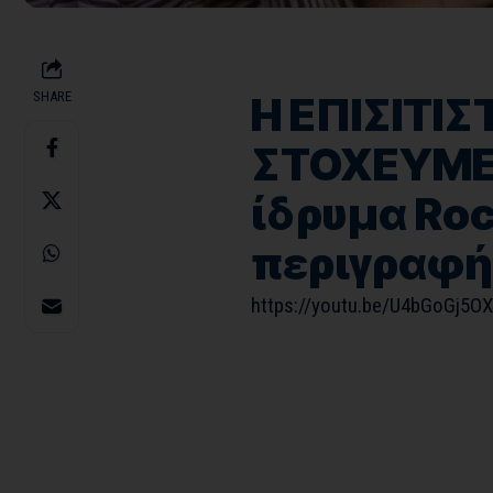
SHARE
Η ΕΠΙΣΙΤΙΣ
ΣΤΟΧΕΥΜΕΝΗ
ίδρυμα Roc
περιγραφή
https://youtu.be/U4bGoGj5O