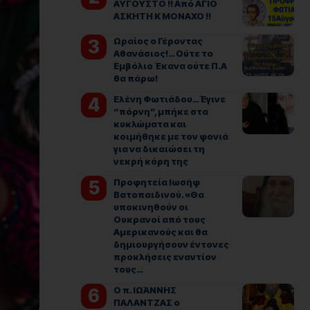
ΑΥΓΟΥΣΤΟ !! Από ΑΓΙΟ
ΑΣΚΗΤΗ Κ ΜΟΝΑΧΟ !!
Ωραίος ο Γέροντας
Αθανάσιος!… Ούτε το
Εμβόλιο Έκανα ούτε Π.Α
θα πάρω!
Ελένη Φωτιάδου…Έγινε
“πόρνη”, μπήκε στα
κυκλώματα και
κοιμήθηκε με τον φονιά
για να δικαιώσει τη
νεκρή κόρη της
Προφητεία Ιωσήφ
Βατοπαιδινού. «Θα
υποκινηθούν οι
Ουκρανοί από τους
Αμερικανούς και θα
δημιουργήσουν έντονες
προκλήσεις εναντίον
τους…
Ο π. ΙΩΆΝΝΗΣ
ΠΑΛΑΝΤΖΑΣ ο