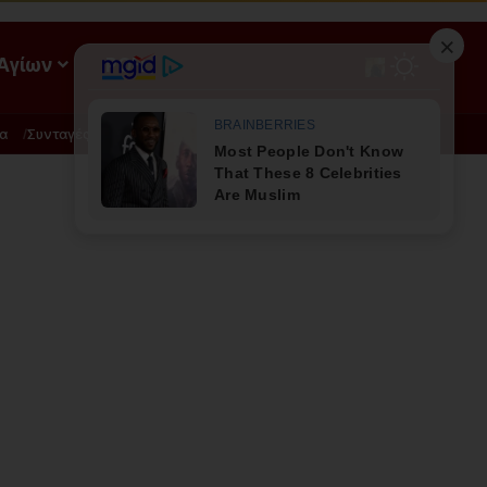
 Αγίων
ΡΟΗ
α
Συνταγές
Διατροφή - Φυσική Ιατρική