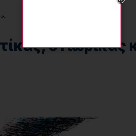
ριο…
ίκας, ο Γιωρίκας 