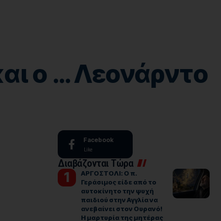
και ο … Λεονάρντο
Facebook
Like
Διαβάζονται Τώρα
ΑΡΓΟΣΤΟΛΙ: Ο π.
Γεράσιμος είδε από το
αυτοκίνητο την ψυχή
παιδιού στην Αγγλία να
ανεβαίνει στον Ουρανό!
Η μαρτυρία της μητέρας