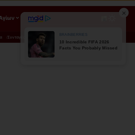
 Αγίων
ΡΟΗ
α
Συνταγές
Διατροφή - Φυσική Ιατρική