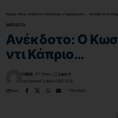
Αρχική
»
Blog
»
Ανέκδοτο: Ο Κωστίκας, ο Γιωρίκας και ο … Λεονάρντο ντι Κάπ
ΑΝΕΚΔΟΤΑ
Ανέκδοτο: Ο Κωστ
ντι Κάπριο…
By
MIKE
511 Views
Last Updated: 2 Μαΐου 2022 16:53
Share
1 Min Read