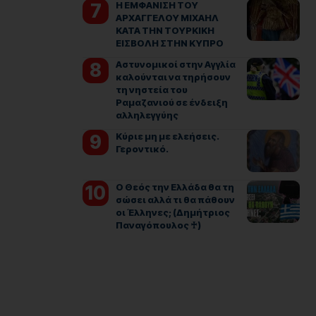
Η ΕΜΦΑΝΙΣΗ ΤΟΥ
ΑΡΧΑΓΓΕΛΟΥ ΜΙΧΑΗΛ
ΚΑΤΑ ΤΗΝ ΤΟΥΡΚΙΚΗ
ΕΙΣΒΟΛΗ ΣΤΗΝ ΚΥΠΡΟ
Αστυνομικοί στην Αγγλία
καλούνται να τηρήσουν
τη νηστεία του
Ραμαζανιού σε ένδειξη
αλληλεγγύης
Kύριε μη με ελεήσεις.
Γεροντικό.
Ο Θεός την Ελλάδα θα τη
σώσει αλλά τι θα πάθουν
οι Έλληνες; (Δημήτριος
Παναγόπουλος ♰)