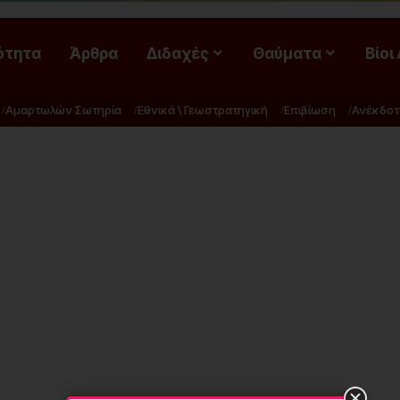
ότητα
Άρθρα
Διδαχές
Θαύματα
Βίοι
Αμαρτωλών Σωτηρία
Εθνικά \ Γεωστρατηγική
Επιβίωση
Ανέκδοτ