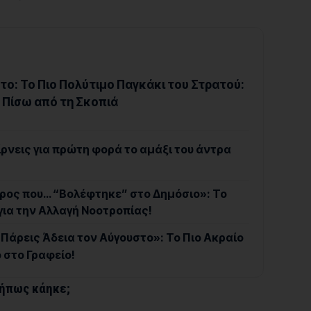
ο: Το Πιο Πολύτιμο Παγκάκι του Στρατού:
 Πίσω από τη Σκοπιά
ρνεις για πρώτη φορά το αμάξι του άντρα
αρος που… “Βολέφτηκε” στο Δημόσιο»: Το
για την Αλλαγή Νοοτροπίας!
Πάρεις Άδεια τον Αύγουστο»: Το Πιο Ακραίο
 στο Γραφείο!
μήπως κάηκε;