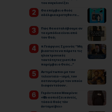
του συγκλονίζει
Θα επέμβει ο θεός
αδέλφια κρατηθειτε…
Πώς θα καταλάβουμε αν
τα εμπόδια είναι από
τον Θεό;
π Γεώργιος Σχοινάς “Μη
βιαστείτε να πάρετε τις
ηλεκτρονικές
ταυτότητες γιατί θα
παρέμβει ο Θεός…”
Αντιμέτωποι με τον
τελευταίο – ισμό, τον
σατανισμό με τον οποίο
διαφεντεύουν .
Γερόντισσα Μακρίνα:
«Ὅσο κοπιάζει κανείς,
τόσο ὁ Θεὸς τὸν
ἀνταμείβει»