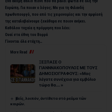
Ένα ακόμη άθλιο πιόνι που θα βάλει φωτιά σε όλη την
Ευρώπη. Για ποιαν ο λόγος; Μα για τη Φιλανδή
πρωθυπουργό, που από τις χειρονομίες και την αμφίεσή
της καταλαβαίνουμε ξεκάθαρα σε ποιον ανήκει.
Καθόλου τυχαία η πρόρρηση που λέει:
Ουαί στα έθνη του Βορρά
Γίνονται όλα στάχτη…
More Read
ΞΕΣΠΑΣΕ Ο
ΓΙΑΝΝΝΑΚΟΠΟΥΛΟΣ ΜΕ ΤΟΥΣ
ΔΗΜΟΣΙΟΓΡΑΦΟΥΣ: «Μας
λέγατε συνέχεια για εμβόλιο
τώρα θα…. »
Ἐμεῖς, λοιπόν, ἀντίθετα στό ρεῦμα τῶν
καιρῶν.