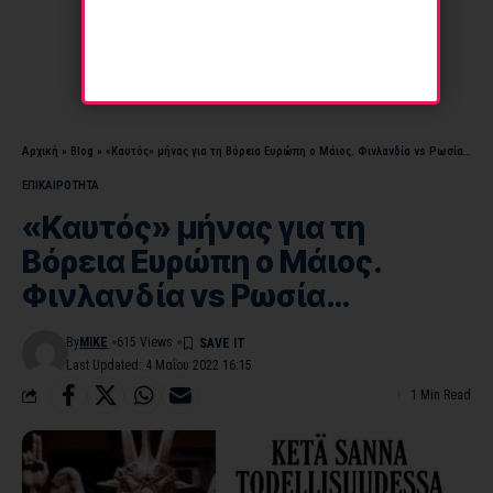
Αρχική
»
Blog
»
«Καυτός» μήνας για τη Βόρεια Ευρώπη ο Μάιος. Φινλανδία vs Ρωσία…
ΕΠΙΚΑΙΡΟΤΗΤΑ
«Καυτός» μήνας για τη
Βόρεια Ευρώπη ο Μάιος.
Φινλανδία vs Ρωσία…
By
MIKE
615 Views
Last Updated: 4 Μαΐου 2022 16:15
1 Min Read