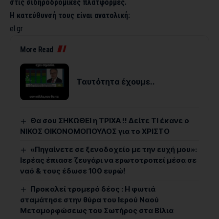
στις σιδηροδρομικές πλατφόρμες.
Η κατεύθυνσή τους είναι ανατολική:
el.gr
More Read
Ταυτότητα έχουμε..
Θα σου ΣΗΚΩΘΕΙ η ΤΡΙΧΑ !! Δείτε ΤΙ έκανε ο
ΝΙΚΟΣ ΟΙΚΟΝΟΜΟΠΟΥΛΟΣ για το ΧΡΙΣΤΟ
«Πηγαίνετε σε ξενοδοχείο με την ευχή μου»:
Ιερέας έπιασε ζευγάρι να ερωτοτροπεί μέσα σε
ναό & τους έδωσε 100 ευρώ!
Προκαλεί τρομερό δέος : Η φωτιά
σταμάτησε στην θύρα του Ιερού Ναού
Μεταμορφώσεως του Σωτήρος στα Βίλια