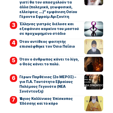
γιατί θα τον απασχολούν τα
άλλα (πολεμικά, γεωφυσικά,
ελλείψεις ….)” εμφάνιση Οσίου
Γέροντα Εφραίμ Αριζονίτη
Έλληνας γιατρός διέλυσε και
εξαφάνισε καρκίνο του μαστού
σε προχωρημένο στάδιο
Όταν αντίθεος φοιτητής
επισκέφθηκε τον Όσιο Παΐσιο
Όταν ο άνθρωπος κάνει το λίγο,
ο Θεός κάνει το πολύ.
Γέρων Παρθένιος (2ο ΜΕΡΟΣ) –
για Π.Α. Ταυτότητα Εβραίους
Πολέμους Γεγονότα (ΝΕΑ
Συνέντευξη)
Ὁ Ἅγιος Καλλίνικος Ἐπίσκοπος
Ἐδέσσης καὶ τὸ κάρο