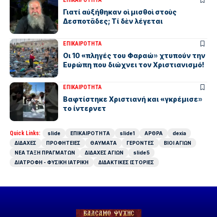
ΕΠΙΚΑΙΡΟΤΗΤΑ
Γιατί αὐξήθηκαν οἱ μισθοὶ στοὺς
Δεσποτᾶδες; Τί δὲν λέγεται
ΕΠΙΚΑΙΡΟΤΗΤΑ
Οι 10 «πληγές του Φαραώ» χτυπούν την
Ευρώπη που διώχνει τον Χριστιανισμό!
ΕΠΙΚΑΙΡΟΤΗΤΑ
Βαφτίστηκε Χριστιανή και «γκρέμισε»
το ίντερνετ
Quick Links:
slide
ΕΠΙΚΑΙΡΟΤΗΤΑ
slide1
ΑΡΘΡΑ
dexia
ΔΙΔΑΧΕΣ
ΠΡΟΦΗΤΕΙΕΣ
ΘΑΥΜΑΤΑ
ΓΕΡΟΝΤΕΣ
ΒΙΟΙ ΑΓΙΩΝ
ΝΕΑ ΤΑΞΗ ΠΡΑΓΜΑΤΩΝ
ΔΙΔΑΧΕΣ ΑΓΙΩΝ
slide5
ΔΙΑΤΡΟΦΗ - ΦΥΣΙΚΗ ΙΑΤΡΙΚΗ
ΔΙΔΑΚΤΙΚΕΣ ΙΣΤΟΡΙΕΣ