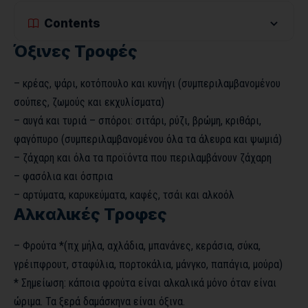
Contents
Όξινες Τροφές
– κρέας, ψάρι, κοτόπουλο και κυνήγι (συμπεριλαμβανομένου
σούπες, ζωμούς και εκχυλίσματα)
– αυγά και τυριά – σπόροι: σιτάρι, ρύζι, βρώμη, κριθάρι,
φαγόπυρο (συμπεριλαμβανομένου όλα τα άλευρα και ψωμιά)
– ζάχαρη και όλα τα προϊόντα που περιλαμβάνουν ζάχαρη
– φασόλια και όσπρια
– αρτύματα, καρυκεύματα, καφές, τσάι και αλκοόλ
Αλκαλικές Τροφες
– Φρούτα *(πχ μήλα, αχλάδια, μπανάνες, κεράσια, σύκα,
γρέιπφρουτ, σταφύλια, πορτοκάλια, μάνγκο, παπάγια, μούρα)
* Σημείωση: κάποια φρούτα είναι αλκαλικά μόνο όταν είναι
ώριμα. Τα ξερά δαμάσκηνα είναι όξινα.