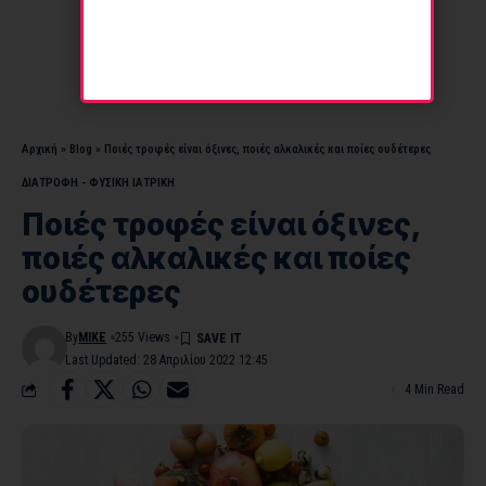
Αρχική
»
Blog
»
Ποιές τροφές είναι όξινες, ποιές αλκαλικές και ποίες ουδέτερες
ΔΙΑΤΡΟΦΗ - ΦΥΣΙΚΗ ΙΑΤΡΙΚΗ
Ποιές τροφές είναι όξινες,
ποιές αλκαλικές και ποίες
ουδέτερες
By
MIKE
255 Views
Last Updated: 28 Απριλίου 2022 12:45
4 Min Read