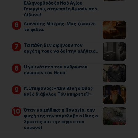
Ελληνορθόδοξο Ναό Αγίου
Γεωργίου, στην πόλη Αμιούν στο
Λίβανο!
Διονύσης Μακρής: Μας ζώσανε
τα φίδια.
Τα πάθη δεν αφήνουν τον
εργάτη τους να δεί την αλήθεια..
Η γυμνότητα του ανθρώπου
ενώπιον του Θεού
π. Στέφανος: «Ὅταν θέλη ὁ Θεός
καί ὁ διάβολος Τόν ὑπηρετεῖ!»
Όταν κοιμήθηκε η Παναγία, την
ψυχή της την παρέλαβε ο Ίδιος ο
Χριστός και την πήγε στον
ουρανό!