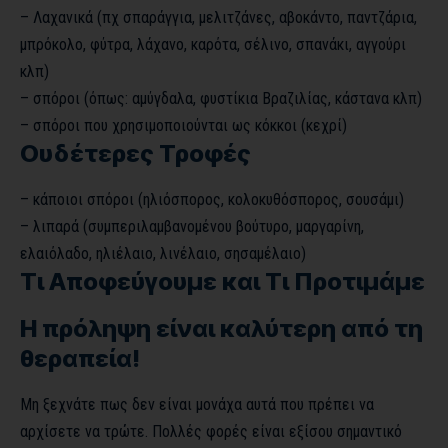
– Λαχανικά (πχ σπαράγγια, μελιτζάνες, αβοκάντο, παντζάρια,
μπρόκολο, φύτρα, λάχανο, καρότα, σέλινο, σπανάκι, αγγούρι
κλπ)
– σπόροι (όπως: αμύγδαλα, φυστίκια Βραζιλίας, κάστανα κλπ)
– σπόροι που χρησιμοποιούνται ως κόκκοι (κεχρί)
Ουδέτερες Τροφές
– κάποιοι σπόροι (ηλιόσπορος, κολοκυθόσπορος, σουσάμι)
– λιπαρά (συμπεριλαμβανομένου βούτυρο, μαργαρίνη,
ελαιόλαδο, ηλιέλαιο, λινέλαιο, σησαμέλαιο)
Τι Αποφεύγουμε και Τι Προτιμάμε
Η πρόληψη είναι καλύτερη από τη
θεραπεία!
Μη ξεχνάτε πως δεν είναι μονάχα αυτά που πρέπει να
αρχίσετε να τρώτε. Πολλές φορές είναι εξίσου σημαντικό