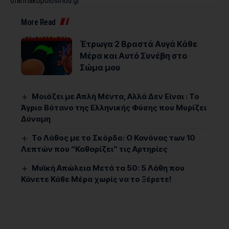
ofarmakopoiosmou.gr
More Read
Έτρωγα 2 Βραστά Αυγά Κάθε
Μέρα και Αυτό Συνέβη στο
Σώμα μου
Μοιάζει με Απλή Μέντα, Αλλά Δεν Είναι : Το
Άγριο Βότανο της Ελληνικής Φύσης που Μυρίζει
Δύναμη
Το Λάθος με το Σκόρδο: Ο Κανόνας των 10
Λεπτών που “Καθαρίζει” τις Αρτηρίες
Μυϊκή Απώλεια Μετά τα 50: 5 Λάθη που
Κάνετε Κάθε Μέρα χωρίς να το Ξέρετε!