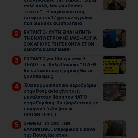
πολύ καλά, δεν μου λείπει
τίποτα” – Η συγκλονιστική
ιστορία του 17χρονου αγγέλου
που δίδασκε αξιοπρέπεια
ΕΚΤΑΚΤΟ- ΑΥΤΗ ΕΙΝΑΙ Η ΠΗΓΗ
ΤΗΣ ΚΑΤΑΣΤΡΟΦΗΣ ΜΑΣ – ΛΟΓΙΑ
ΣΟΚ ΑΓΙΟΡΕΙΤΗ ΓΕΡΟΝΤΑ ΣΤΟΝ
ΑΝΔΡΕΑ ΚΑΡΑΓΙΑΝΝΗ
ΕΚΤΑΚΤΟ για 15αυγουστο !!
ΤΕΛΟΣ το “Καλή Παναγιά” !! ΔΕΝ
θα το ξαναπείς ή μήπως θα το
ξαναπούμε ;;
Ένα κομμουνιστικό αεροδρόμιο
στην Ρουμανία γίνεται η
μεγαλύτερη βάση του ΝΑΤΟ
στην Ευρώπη: Βομβαρδιστικά με
πυρηνικά όπλα (και οι
ΠΡΟΦΗΤΕΙΕΣ;)
ΣΗΜΕΙΟ ΓΙΑ ΟΛΟ ΤΟΝ
ΕΛΛΗΝΙΣΜΟ.. Μυρόβλισε εικόνα
της Παναγίας στον