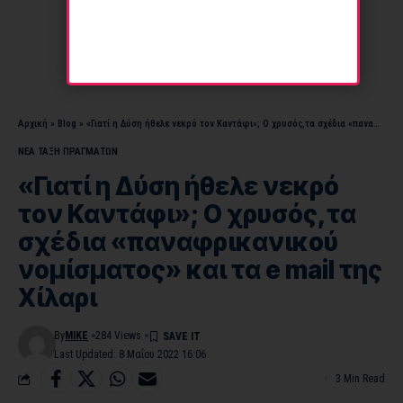
Αρχική
»
Blog
»
«Γιατί η Δύση ήθελε νεκρό τον Καντάφι»; Ο χρυσός,τα σχέδια «παναφρικανικού νομίσματος» και τα e mail της Χίλαρι
ΝΕΑ ΤΑΞΗ ΠΡΑΓΜΑΤΩΝ
«Γιατί η Δύση ήθελε νεκρό
τον Καντάφι»; Ο χρυσός,τα
σχέδια «παναφρικανικού
νομίσματος» και τα e mail της
Χίλαρι
By
MIKE
284 Views
Last Updated: 8 Μαΐου 2022 16:06
3 Min Read