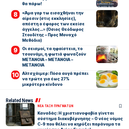
θα πάρω!
«Άμα γαρ τω εισαχθήναι την
αίρεσιν (στις εκκλησίες),
απέστη ο έφορος των εκείσε
άγγελος…» (Όσιος Θεόδωρος
Στουδίτης – Προς Μοναχό
Μεθόδιο)
Οι σεισμοί, τα ηφαίστεια, το
τσουνάμι, η φωτιά φωναζούν
ΜΕΤΑΝΟΙΑ – ΜΕΤΑΝΟΙΑ –
ΜΕΤΑΝΟΙΑ
Αλτσχάιμερ: Πόσα αυγά πρέπει
να τρώτε για έως 27%
μικρότερο κίνδυνο
Related News
ΝΕΑ ΤΑΞΗ ΠΡΑΓΜΑΤΩΝ
Καναδάς: Η χριστιανοφοβία γίνεται
σύστημα διακυβέρνησης – Ο νέος νόμος
C-9 που θέλει να κηρύξει παράνομα τα