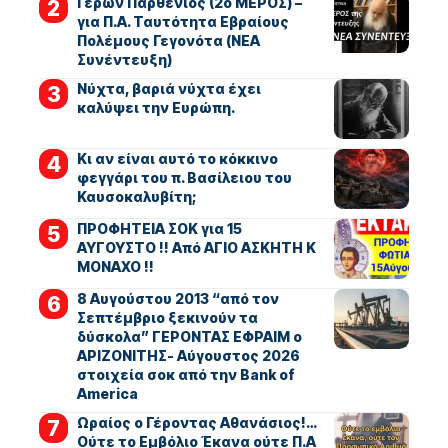
Γέρων Παρθένιος (2ο ΜΕΡΟΣ) –
για Π.Α. Ταυτότητα Εβραίους
Πολέμους Γεγονότα (ΝΕΑ
Συνέντευξη)
Νύχτα, βαριά νύχτα έχει
καλύψει την Ευρώπη.
Κι αν είναι αυτό το κόκκινο
φεγγάρι του π. Βασίλειου του
Καυσοκαλυβίτη;
ΠΡΟΦΗΤΕΙΑ ΣΟΚ για 15
ΑΥΓΟΥΣΤΟ !! Από ΑΓΙΟ ΑΣΚΗΤΗ Κ
ΜΟΝΑΧΟ !!
8 Αυγούστου 2013 “από τον
Σεπτέμβριο ξεκινούν τα
δύσκολα” ΓΕΡΟΝΤΑΣ ΕΦΡΑΙΜ ο
ΑΡΙΖΟΝΙΤΗΣ- Αύγουστος 2026
στοιχεία σοκ από την Bank of
America
Ωραίος ο Γέροντας Αθανάσιος!…
Ούτε το Εμβόλιο Έκανα ούτε Π.Α