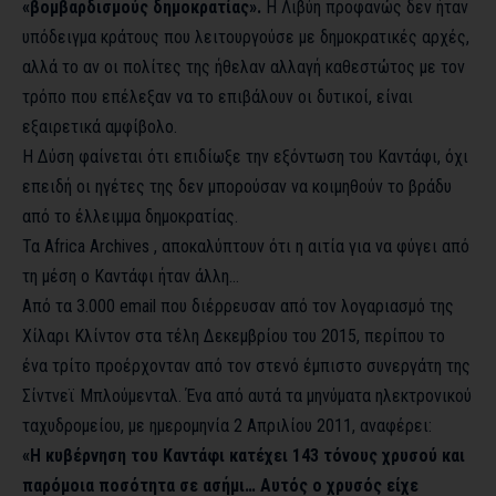
«βομβαρδισμούς δημοκρατίας».
Η Λιβύη προφανώς δεν ήταν
υπόδειγμα κράτους που λειτουργούσε με δημοκρατικές αρχές,
αλλά το αν οι πολίτες της ήθελαν αλλαγή καθεστώτος με τον
τρόπο που επέλεξαν να το επιβάλουν οι δυτικοί, είναι
εξαιρετικά αμφίβολο.
Η Δύση φαίνεται ότι επιδίωξε την εξόντωση του Καντάφι, όχι
επειδή οι ηγέτες της δεν μπορούσαν να κοιμηθούν το βράδυ
από το έλλειμμα δημοκρατίας.
Τα
Africa Archives
, αποκαλύπτουν ότι η αιτία για να φύγει από
τη μέση ο Καντάφι ήταν άλλη…
Από τα 3.000 email που διέρρευσαν από τον λογαριασμό της
Χίλαρι Κλίντον στα τέλη Δεκεμβρίου του 2015, περίπου το
ένα τρίτο προέρχονταν από τον στενό έμπιστο συνεργάτη της
Σίντνεϊ Μπλούμενταλ. Ένα από αυτά τα μηνύματα ηλεκτρονικού
ταχυδρομείου, με ημερομηνία 2 Απριλίου 2011, αναφέρει:
«Η κυβέρνηση του Καντάφι κατέχει 143 τόνους χρυσού και
παρόμοια ποσότητα σε ασήμι… Αυτός ο χρυσός είχε