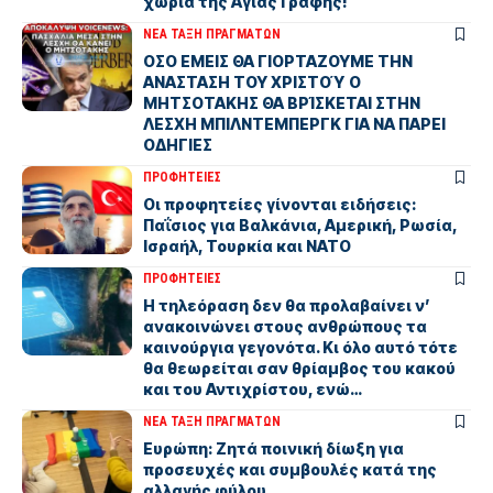
χωρία της Αγίας Γραφής!
ΝΕΑ ΤΑΞΗ ΠΡΑΓΜΑΤΩΝ
ΟΣΟ ΕΜΕΙΣ ΘΑ ΓΙΟΡΤΑΖΟΥΜΕ ΤΗΝ
ΑΝΑΣΤΑΣΗ ΤΟΥ ΧΡΙΣΤΟΎ Ο
ΜΗΤΣΟΤΑΚΗΣ ΘΑ ΒΡΊΣΚΕΤΑΙ ΣΤΗΝ
ΛΕΣΧΗ ΜΠΙΛΝΤΕΜΠΕΡΓΚ ΓΙΑ ΝΑ ΠΑΡΕΙ
ΟΔΗΓΙΕΣ
ΠΡΟΦΗΤΕΙΕΣ
Οι προφητείες γίνονται ειδήσεις:
Παΐσιος για Βαλκάνια, Αμερική, Ρωσία,
Ισραήλ, Τουρκία και ΝΑΤΟ
ΠΡΟΦΗΤΕΙΕΣ
Η τηλεόραση δεν θα προλαβαίνει ν’
ανακοινώνει στους ανθρώπους τα
καινούργια γεγονότα. Κι όλο αυτό τότε
θα θεωρείται σαν θρίαµβος του κακού
και του Αντιχρίστου, ενώ…
ΝΕΑ ΤΑΞΗ ΠΡΑΓΜΑΤΩΝ
Ευρώπη: Ζητά ποινική δίωξη για
προσευχές και συμβουλές κατά της
αλλαγής φύλου