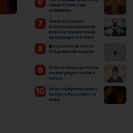
«ΠΛΑΤΥΤΕΡΑ ΤΩΝ
ΟΥΡΑΝΩΝ»;
Έλληνας γιατρός
διέλυσε και εξαφάνισε
καρκίνο του μαστού σε
προχωρημένο στάδιο
Ἐμεῖς, λοιπόν, ἀντίθετα
στό ρεῦμα τῶν καιρῶν.
Όταν αντίθεος φοιτητής
επισκέφθηκε τον Όσιο
Παΐσιο
Όταν ο άνθρωπος κάνει
το λίγο, ο Θεός κάνει το
πολύ.