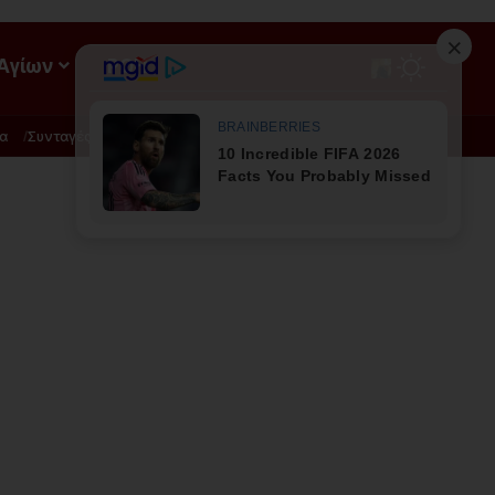
 Αγίων
ΡΟΗ
α
Συνταγές
Διατροφή - Φυσική Ιατρική