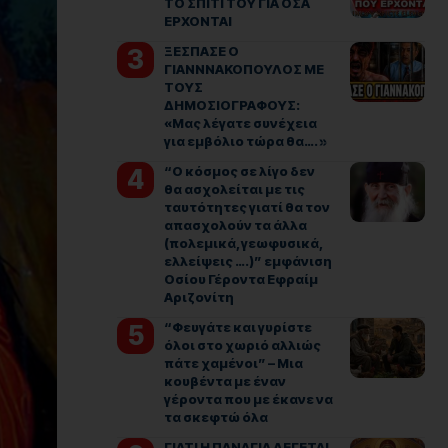
ΤΟ ΣΠΙΤΙ ΤΟΥ ΓΙΑ ΟΣΑ
ΕΡΧΟΝΤΑΙ
ΞΕΣΠΑΣΕ Ο
ΓΙΑΝΝΝΑΚΟΠΟΥΛΟΣ ΜΕ
ΤΟΥΣ
ΔΗΜΟΣΙΟΓΡΑΦΟΥΣ:
«Μας λέγατε συνέχεια
για εμβόλιο τώρα θα…. »
“Ο κόσμος σε λίγο δεν
θα ασχολείται με τις
ταυτότητες γιατί θα τον
απασχολούν τα άλλα
(πολεμικά, γεωφυσικά,
ελλείψεις ….)” εμφάνιση
Οσίου Γέροντα Εφραίμ
Αριζονίτη
“Φευγάτε και γυρίστε
όλοι στο χωριό αλλιώς
πάτε χαμένοι” – Μια
κουβέντα με έναν
γέροντα που με έκανε να
τα σκεφτώ όλα
ΓΙΑΤΙ Η ΠΑΝΑΓΙΑ ΛΕΓΕΤΑΙ