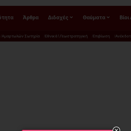
ότητα
Άρθρα
Διδαχές
Θαύματα
Βίοι
Αμαρτωλών Σωτηρία
Εθνικά \ Γεωστρατηγική
Επιβίωση
Ανέκδοτ