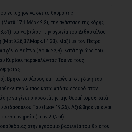
ού ευτύχησε να δει το θαύμα της
Ματθ.17,1.Μάρκ.9,2), την ανάσταση της κόρης
.8,51) και να βιώσει την αγωνία του Διδασκάλου
 (Ματθ.26,37.Μαρκ.14,33). Μαζί με τον Πέτρο
ασχάλιο Δείπνο (Λουκ.22,8). Κατά την ώρα του
ου Κυρίου, παρακαλώντας Του να τους
ποψήφιος
5). Βρήκε το θάρρος και παρέστη στη δίκη του
στάθηκε περίλυπος κάτω από το σταυρό στον
ίσης να γίνει ο προστάτης της Θεομήτορος κατά
 Διδασκάλου Του (Ιωάν.19,26). Αξιώθηκε να είναι
ο κενό μνημείο (Ιωάν.20,2-4).
οκαθεδρίας στην εγκόσμιο βασιλεία του Χριστού,