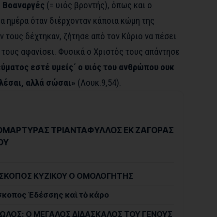
ο
Βοαναργές
(= υιός βροντής), όπως και ο
α ημέρα όταν διέρχονταν κάποια κώμη της
εν τους δέχτηκαν, ζήτησε από τον Κύριο να πέσει
 τους αφανίσει. Φυσικά ο Χριστός τους απάντησε
ύματος εστέ υμείς΄ ο υιός του ανθρώπου ουκ
λέσαι, αλλά σώσαι»
(Λουκ.9,54).
ΕΟΜΑΡΤΥΡΑΣ ΤΡΙΑΝΤΑΦΥΛΛΟΣ ΕΚ ΖΑΓΟΡΑΣ
ΟΥ
ΠΙΣΚΟΠΟΣ ΚΥΖΙΚΟΥ Ο ΟΜΟΛΟΓΗΤΗΣ
ίσκοπος Ἐδέσσης καὶ τὸ κάρο
ΙΤΩΛΟΣ: Ο ΜΕΓΑΛΟΣ ΔΙΔΑΣΚΑΛΟΣ ΤΟΥ ΓΕΝΟΥΣ