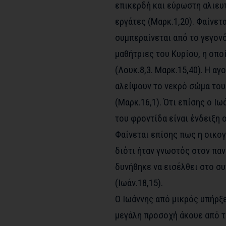
επικερδή και εύρωστη αλιευτ
εργάτες (Μαρκ.1,20). Φαίνετ
συμπεραίνεται από το γεγονός
μαθήτριες του Κυρίου, η οπ
(Λουκ.8,3. Μαρκ.15,40). Η α
αλείψουν το νεκρό σώμα του
(Μαρκ.16,1). Ότι επίσης ο Ιω
του φροντίδα είναι ένδειξη 
Φαίνεται επίσης πως η οικογ
διότι ήταν γνωστός στον πα
δυνήθηκε να εισέλθει στο συ
(Ιωάν.18,15).
Ο Ιωάννης από μικρός υπήρξ
μεγάλη προσοχή άκουε από το