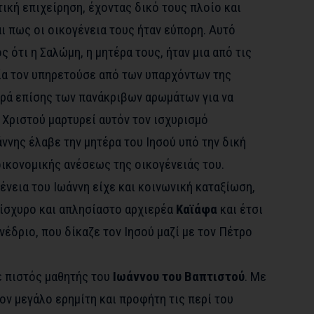
ική επιχείρηση, έχοντας δικό τους πλοίο και
αι πως οι οικογένεια τους ήταν εύπορη. Αυτό
 ότι η Σαλώμη, η μητέρα τους, ήταν μια από τις
οία τον υπηρετούσε από των υπαρχόντων της
γορά επίσης των πανάκριβων αρωμάτων για να
 Χριστού μαρτυρεί αυτόν τον ισχυρισμό
άννης έλαβε την μητέρα του Ιησού υπό την δική
οικονομικής ανέσεως της οικογένειάς του.
ένεια του Ιωάννη είχε και κοινωνική καταξίωση,
νίσχυρο και απλησίαστο αρχιερέα
Καϊάφα
και έτσι
νέδριο, που δίκαζε τον Ιησού μαζί με τον Πέτρο
ε πιστός μαθητής του
Ιωάννου του Βαπτιστού
. Με
ν μεγάλο ερημίτη και προφήτη τις περί του