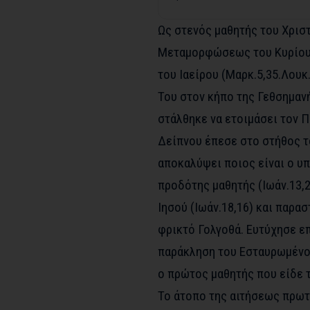
Ως στενός μαθητής του Χριστ
Μεταμορφώσεως του Κυρίου (
του Ιαείρου (Μαρκ.5,35.Λουκ
Του στον κήπο της Γεθσημανή
στάλθηκε να ετοιμάσει τον Π
Δείπνου έπεσε στο στήθος τ
αποκαλύψει ποιος είναι ο υ
προδότης μαθητής (Ιωάν.13,2
Ιησού (Ιωάν.18,16) και παρα
φρικτό Γολγοθά. Ευτύχησε επ
παράκληση του Εσταυρωμένου
ο πρώτος μαθητής που είδε τ
Το άτοπο της αιτήσεως πρωτ