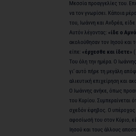
Μεσσία προαγγελίες του. Επι
να τον γνωρίσει. Κάποια μέρ
του, Ιωάννη και Ανδρέα, είδε
Αυτόν λέγοντας:
«ίδε ο Αμν
ακολούθησαν τον Ιησού και τ
είπε:
«έρχεσθε και ίδετε»
(
Του όλη την ημέρα. Ο Ιωάννη
γι’ αυτό πήρε τη μεγάλη από
αλιευτική επιχείρηση και ακ
Ο Ιωάννης ανήκε, όπως προα
του Κυρίου. Συμπεραίνεται ότ
σχεδόν έφηβος. Ο υπέροχος χ
αφοσίωσή του στον Κύριο, εί
Ιησού και τους άλλους αποστ