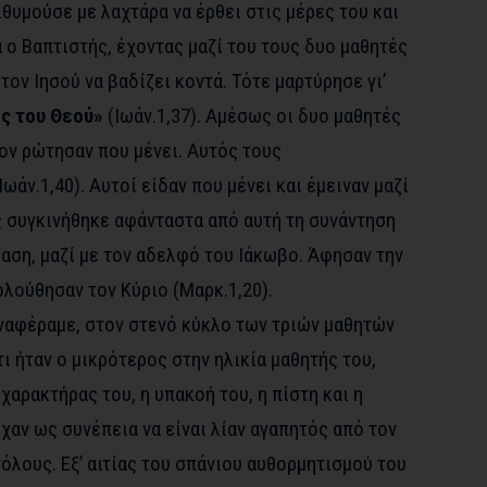
θυμούσε με λαχτάρα να έρθει στις μέρες του και
α ο Βαπτιστής, έχοντας μαζί του τους δυο μαθητές
 τον Ιησού να βαδίζει κοντά. Τότε μαρτύρησε γι’
ός του Θεού»
(Ιωάν.1,37). Αμέσως οι δυο μαθητές
ον ρώτησαν που μένει. Αυτός τους
Ιωάν.1,40). Αυτοί είδαν που μένει και έμειναν μαζί
ς συγκινήθηκε αφάνταστα από αυτή τη συνάντηση
φαση, μαζί με τον αδελφό του Ιάκωβο. Άφησαν την
ολούθησαν τον Κύριο (Μαρκ.1,20).
ναφέραμε, στον στενό κύκλο των τριών μαθητών
ι ήταν ο μικρότερος στην ηλικία μαθητής του,
αρακτήρας του, η υπακοή του, η πίστη και η
χαν ως συνέπεια να είναι λίαν αγαπητός από τον
όλους. Εξ’ αιτίας του σπάνιου αυθορμητισμού του