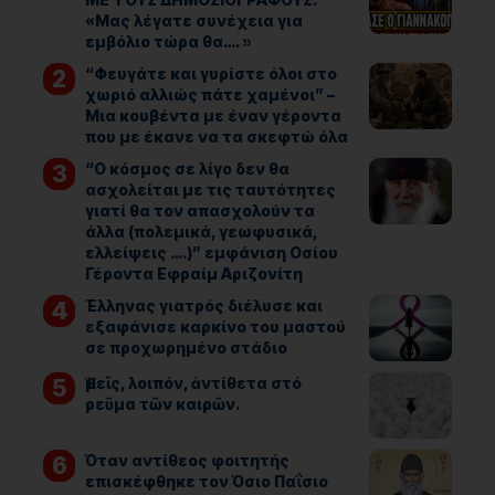
«Μας λέγατε συνέχεια για
εμβόλιο τώρα θα…. »
“Φευγάτε και γυρίστε όλοι στο
χωριό αλλιώς πάτε χαμένοι” –
Μια κουβέντα με έναν γέροντα
που με έκανε να τα σκεφτώ όλα
“Ο κόσμος σε λίγο δεν θα
ασχολείται με τις ταυτότητες
γιατί θα τον απασχολούν τα
άλλα (πολεμικά, γεωφυσικά,
ελλείψεις ….)” εμφάνιση Οσίου
Γέροντα Εφραίμ Αριζονίτη
Έλληνας γιατρός διέλυσε και
εξαφάνισε καρκίνο του μαστού
σε προχωρημένο στάδιο
Ἐμεῖς, λοιπόν, ἀντίθετα στό
ρεῦμα τῶν καιρῶν.
Όταν αντίθεος φοιτητής
επισκέφθηκε τον Όσιο Παΐσιο