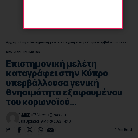
Αρχική
»
Blog
»
Επιστημονική μελέτη καταγράφει στην Κύπρο υπερβάλλουσα γενική θνησιμότητα εξαιρουμένου του κορωνοϊού…
ΝΕΑ ΤΑΞΗ ΠΡΑΓΜΑΤΩΝ
Επιστημονική μελέτη
καταγράφει στην Κύπρο
υπερβάλλουσα γενική
θνησιμότητα εξαιρουμένου
του κορωνοϊού…
By
MIKE
97 Views
Last Updated: 9 Μαΐου 2022 14:40
1 Min Read