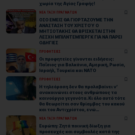
χωρία της Αγίας Γραφής!
ΝΕΑ ΤΑΞΗ ΠΡΑΓΜΑΤΩΝ
ΟΣΟ ΕΜΕΙΣ ΘΑ ΓΙΟΡΤΑΖΟΥΜΕ ΤΗΝ
ΑΝΑΣΤΑΣΗ ΤΟΥ ΧΡΙΣΤΟΎ Ο
ΜΗΤΣΟΤΑΚΗΣ ΘΑ ΒΡΊΣΚΕΤΑΙ ΣΤΗΝ
ΛΕΣΧΗ ΜΠΙΛΝΤΕΜΠΕΡΓΚ ΓΙΑ ΝΑ ΠΑΡΕΙ
ΟΔΗΓΙΕΣ
ΠΡΟΦΗΤΕΙΕΣ
Οι προφητείες γίνονται ειδήσεις:
Παΐσιος για Βαλκάνια, Αμερική, Ρωσία,
Ισραήλ, Τουρκία και ΝΑΤΟ
ΠΡΟΦΗΤΕΙΕΣ
Η τηλεόραση δεν θα προλαβαίνει ν’
ανακοινώνει στους ανθρώπους τα
καινούργια γεγονότα. Κι όλο αυτό τότε
θα θεωρείται σαν θρίαµβος του κακού
και του Αντιχρίστου, ενώ…
ΝΕΑ ΤΑΞΗ ΠΡΑΓΜΑΤΩΝ
Ευρώπη: Ζητά ποινική δίωξη για
προσευχές και συμβουλές κατά της