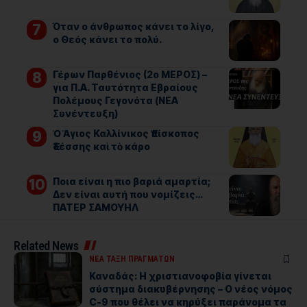
Όταν ο άνθρωπος κάνει το λίγο,
ο Θεός κάνει το πολύ.
Γέρων Παρθένιος (2ο ΜΕΡΟΣ) –
για Π.Α. Ταυτότητα Εβραίους
Πολέμους Γεγονότα (ΝΕΑ
Συνέντευξη)
Ὁ Ἅγιος Καλλίνικος Ἐπίσκοπος
Ἐδέσσης καὶ τὸ κάρο
Ποια είναι η πιο βαριά αμαρτία;
Δεν είναι αυτή που νομίζεις…
ΠΑΤΕΡ ΣΑΜΟΥΗΛ
Related News
ΝΕΑ ΤΑΞΗ ΠΡΑΓΜΑΤΩΝ
Καναδάς: Η χριστιανοφοβία γίνεται
σύστημα διακυβέρνησης – Ο νέος νόμος
C-9 που θέλει να κηρύξει παράνομα τα