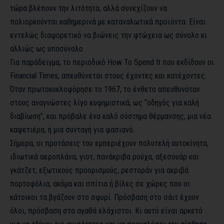
τώρα βλέπουν την λιτότητα, αλλά συνεχίζουν να
πολιορκούνται καθημερινά με καταναλωτικά προϊόντα. Είναι
εντελώς διαφορετικό να βιώνεις την φτώχεια ως σύνολο κι
αλλιώς ως υποσύνολο.
Για παράδειγμα, το περιοδικό
How To Spend It
που εκδίδουν οι
Financial Times, απευθύνεται στους έχοντες και κατέχοντες.
Όταν πρωτοκυκλοφόρησε το 1967, το ένθετο απευθυνόταν
στους αναγνώστες λίγο ευφημιστικά, ως “οδηγός για καλή
διαβίωση”, και πρόβαλε ένα καλό σύστημα θέρμανσης, μια νέα
καφετιέρα, ή μια συνταγή για φασιανό.
Σήμερα, οι προτάσεις του εμπεριέχουν πολυτελή αυτοκίνητα,
ιδιωτικά αεροπλάνα, γιοτ, πανάκριβα ρούχα, αξεσουάρ και
γκάτζετ, εξωτικούς προορισμούς, ρεστοράν για ακριβά
πορτοφόλια, ακόμα και σπίτια ή βίλες σε χώρες που οι
κάτοικοι τα βγάζουν στο σφυρί. Πρόσβαση στο σάιτ έχουν
όλοι, πρόσβαση στα αγαθά ελάχιστοι. Κι αυτό είναι αρκετό