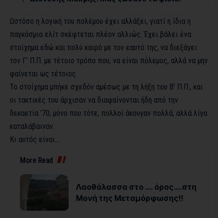
Ωστόσο η λογική του πολέμου έχει αλλάξει, γιατί η ίδια η
παγκόσμια ελίτ σκέφτεται πλέον αλλιώς. Έχει βάλει ένα
στοίχημα εδώ και πολύ καιρό με τον εαυτό της, να διεξάγει
τον Γ’ Π.Π. με τέτοιο τρόπο που, να είναι πόλεμος, αλλά να μην
φαίνεται ως τέτοιος.
Το στοίχημα μπήκε σχεδόν αμέσως με τη λήξη του Β’ Π.Π., και
οι τακτικές του άρχισαν να διαφαίνονται ήδη από την
δεκαετία ’70, μόνο που τότε, πολλοί άκουγαν πολλά, αλλά λίγα
καταλάβαιναν.
Κι αυτός είναι…
More Read
Λαοθάλασσα στο …. όρος….στη
Μονή της Μεταμόρφωσης!!