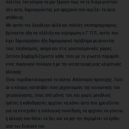
πολίτες του κόσμου να μην ξέρουν πως να το διαχειριστούν
όλο αυτό, δημιουργώντας μια αμηχανία που αγγίζει τα όρια
απάθειας.
Με αυτόν τον Δεκάλογο αλλά και πολλές υποπαραγράφους,
βρίσκεται ήδη σε εξέλιξη και κορύφωση ο Γ’ Π.Π., αυτός που
έχει δημιουργήσει ήδη δημογραφικό πρόβλημα μειώνοντας
τους πληθυσμούς, ακόμα και στις μουσουλμανικές χώρες.
Ωστόσο βομβαρδιζόμαστε κάθε τόσο με το γνωστό παραμύθι
ενός πυρηνικού πολέμου ή με την καταστροφή μιας κλιματικής
αλλαγής.
Είναι ταχυδακτυλουργικό το κόλπο. Απόσπαση προσοχής. Γιατί
αν ο κόσμος καταλάβει τους μηχανισμούς της κοινωνικής του
χειραγώγησης, ίσως από μόνος του, και χωρίς μεγάλους
ηγέτες ή καθοδηγητές αρχίσει να κάνει αυτό που χρειάζεται
για να ενισχυθεί η συλλογική συνείδηση, να αρχίσει να γίνεται
η αλλαγή που θέλει να δει, και να μην την περιμένει να έρθει
από τον διπλανό του…