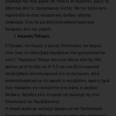
πληθυσμό της νέας χώρας απ’ όπου κι αν περάσουν, χωρίς να
σβηστούν από τις προηγούμενες λίστες. Με τον τρόπο αυτό,
παρουσιάζεται ένας πλασματικός αριθμός αύξησης
πληθυσμού. Είναι δε μια άλλη λύση φθηνού εργατικού
δυναμικού, αντί των ρομπότ.
Καιρικός Πόλεμος
Ο Πόλεμος του Καιρού, ή αλλιώς Οπλοποίηση του Καιρού,
είναι ίσως το πλέον βαρύ πυροβολικό που χρησιμοποιείται
στον Γ’ Παγκόσμιο Πόλεμο που είναι ήδη σε εξέλιξη. Ήδη
αμέσως μετά τη λήξη του Β’ Π.Π. και επειδή τα πυρηνικά
αποδείχθηκαν αποτελεσματικά στο να σκοτώνουν, αλλά
αναποτελεσματικά σε ότι αφορά το περιβάλλον, αφού η ζημιά
τους παραμένει για τουλάχιστον ένα αιώνα, οι μεγάλες
δυνάμεις, δηλαδή η ελίτ, έστρεψε την προσοχή της στην
Οπλοποίηση του Περιβάλλοντος.
Η σπορά νεφών με ιωδιούχο άργυρο για την Τροποποίηση
Καιρού, χρησιμοποιήθηκε επίσημα ως όπλο στον πόλεμο του