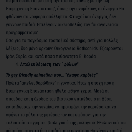
σε μια δεκαετία με αυτή την τακτική, καθώς με την “4η
Βιομηχανική Επανάσταση”, όπως την ονομάζουν, οι άνεργοι θα
φθάνουν σε νούμερα ασύλληπτα. Φτωχοί και άνεργοι, δεν
γεννούν παιδιά. Επιλέγουν οικειοθελώς τον “οικογενειακό
προγραμματισμό”.
Όσο για το παγκόσμιο τραπεζικό σύστημα, αντί για πολλές
λέξεις, δυο μόνο αρκούν: Οικογένεια Rothschilds. Εξαιρούνται
Ιράν, Συρία και κατά πάσα πιθανότητα Β. Κορέα.
Απελευθέρωση των “φύλων”
Το
gay friendly animation
που
…
“έκαψε καρδιές”
Πρώτα “απελευθερώθηκε” η γυναίκα. Ήταν η εποχή που η
Βιομηχανική Επανάσταση ήθελε φθηνά χέρια. Μετά οι
σπουδές και η άνοδος του βιοτικού επιπέδου στη Δύση,
εκπαίδευσαν την γυναίκα να προτιμάει την καριέρα και να
αφήνει το ρόλο της μητέρας -αν και εφόσον- για την
τελευταία στιγμή του βιολογικού της ρολογιού. Εθελοντικά, σε
μέσο όρο ήταν τα δυο παιδιά, που αργότερα θα γίνουν και 1 ή