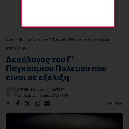
Αρχική
»
Blog
»
Δεκάλογος του Γ’ Παγκοσμίου Πολέμου που είναι σε εξέλιξη
ΕΠΙΚΑΙΡΟΤΗΤΑ
Δεκάλογος του Γ’
Παγκοσμίου Πολέμου που
είναι σε εξέλιξη
By
MIKE
262 Views
Last Updated: 12 Μαΐου 2022 13:39
21 Min Read