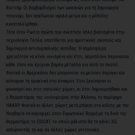
Βιετνάμ. Οι βομβαρδισμοί των ωκεανών για τη δημιουργία
τσουνάμι, δεν απέδωσαν υψηλά μέτρα και η μέθοδος
εγκαταλείφθηκε.
Τότε ήταν Ρωσία πρώτη που ανέπτυξε όπλα βασισμένα στην
τεχνολογία Τέσλα, υποτίθεται για αμυντικούς σκοπούς και
δημιουργία αντιπυραυλικής ασπίδας. Η ατμόσφαιρα
χρειαζόταν να είναι ιονισμένη και έτσι, αεροπλάνα περνούσαν
κάθε τόσο και έριχναν βαρέα μέταλλα για αυτό το σκοπό.
Φυσικά οι Αμερικάνοι δεν μπορούσαν να μείνουν άπραγοι και
κόπιαραν τη πρακτική στο έπακρον. Έτσι ξεκίνησαν οι
ψεκασμοί και στις νατοϊκές χώρες, κι έτσι δημιουργήθηκε και
ο θερμαντήρας της ιονόσφαιρας στην Αλάσκα, το περίφημο
HAARP. Φυσικά κι άλλες χώρες μετά μπήκαν στο κόλπο, με την
Νορβηγία να κυριαρχεί στον Ευρωπαϊκό Βορρά με το δικό της
θερμαντήρα, το EISCAT, το οποίο μάλιστα θα το κάνει 3D,
απλώνοντάς το και σε άλλες χώρες γειτονικές.