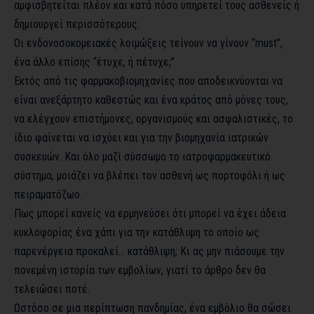
αμφισβητείται πλέον και κατά πόσο υπηρετεί τους ασθενείς ή
δημιουργεί περισσότερους.
Οι ενδονοσοκομειακές λοιμώξεις τείνουν να γίνουν “must”,
ένα άλλο επίσης “έτυχε, ή πέτυχε;”
Εκτός από τις φαρμακοβιομηχανίες που αποδεικνύονται να
είναι ανεξάρτητο καθεστώς και ένα κράτος από μόνες τους,
να ελέγχουν επιστήμονες, οργανισμούς και ασφαλιστικές, το
ίδιο φαίνεται να ισχύει και για την
βιομηχανία ιατρικών
συσκευών
. Και όλο μαζί σύσσωμο το ιατροφαρμακευτικό
σύστημα, μοιάζει να βλέπει τον ασθενή ως πορτοφόλι ή ως
πειραματόζωο.
Πως μπορεί κανείς να ερμηνεύσει ότι μπορεί να έχει άδεια
κυκλοφορίας ένα χάπι για την κατάθλιψη το οποίο ως
παρενέργεια προκαλεί… κατάθλιψη; Κι ας μην πιάσουμε την
πονεμένη ιστορία των εμβολίων, γιατί το άρθρο δεν θα
τελειώσει ποτέ.
Ωστόσο σε μια περίπτωση πανδημίας, ένα εμβόλιο θα σώσει