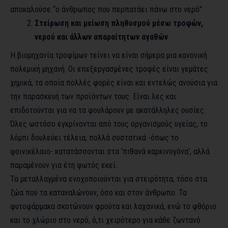
αποκαλούσε “ο άνθρωπος που περπατάει πάνω στο νερό”.
Στείρωση και μείωση πληθυσμού μέσω τροφών,
νερού και άλλων απαραίτητων αγαθών
Η βιομηχανία τροφίμων τείνει να είναι σήμερα μια κανονική
πολεμική μηχανή. Οι επεξεργασμένες τροφές είναι γεμάτες
χημικά, τα οποία πολλές φορές είναι και εντελώς ανούσια για
την παρασκευή των προϊόντων τους. Είναι λες και
επιδοτούνται για να τα φουλάρουν με ακατάλληλες ουσίες.
Όλες ωστόσο εγκρίνονται από τους οργανισμούς υγείας, το
λόμπι δουλεύει τέλεια, πολλά συστατικά -όπως το
φοινικέλαιο- κατατάσσονται στα ‘πιθανά καρκινογόνα’, αλλά
παραμένουν για έτη φωτός εκεί.
Τα μεταλλαγμένα ενοχοποιούνται για στειρότητα, τόσο στα
ζώα που τα καταναλώνουν, όσο και στον άνθρωπο. Τα
φυτοφάρμακα σκοτώνουν φρούτα και λαχανικά, ενώ το φθόριο
και το χλώριο στο νερό, ό,τι χειρότερο για κάθε ζωντανό