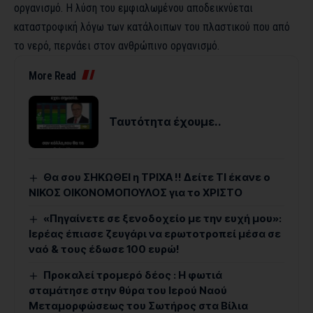
οργανισμό. Η λύση του εμφιαλωμένου αποδεικνύεται
καταστροφική λόγω
των κατάλοιπων του πλαστικού που από
το νερό
, περνάει στον ανθρώπινο οργανισμό.
More Read
Ταυτότητα έχουμε..
Θα σου ΣΗΚΩΘΕΙ η ΤΡΙΧΑ !! Δείτε ΤΙ έκανε ο
ΝΙΚΟΣ ΟΙΚΟΝΟΜΟΠΟΥΛΟΣ για το ΧΡΙΣΤΟ
«Πηγαίνετε σε ξενοδοχείο με την ευχή μου»:
Ιερέας έπιασε ζευγάρι να ερωτοτροπεί μέσα σε
ναό & τους έδωσε 100 ευρώ!
Προκαλεί τρομερό δέος : Η φωτιά
σταμάτησε στην θύρα του Ιερού Ναού
Μεταμορφώσεως του Σωτήρος στα Βίλια