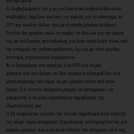
για την υγεία.
Οι διαβεβαιώσεις ότι η μη ιονίζουσα ακτινοβολία δεν είναι
επιβλαβής, θυμίζουν εκείνες τις παλιές για το κάπνισμα, το
DTT και πολλές άλλες που μετά αποδείχθηκαν ολέθριες.
Ωστόσο θα αργήσει πολύ να συμβεί το ίδιο και για την χρήση
της μη ιονίζουσας ακτινοβολίας για έναν απλό λόγο: πίσω από
την εταιρική της άνθιση κρύβονται, όχι και με τόσο μεγάλη
επιτυχία, στρατιωτικά συμφέροντα.
Αν ο δορυφόρος σου παρέχει ένα GPS για να μην
χάνεσαι
εσύ
στο δρόμο, το ίδιο εργαλείο εξασφαλίζει στα
μέσα επιβολής του νόμου να μην χάσουν
εσένα
από στον
δρόμο. Ό,τι γίνεται ασύρματα μπορεί να καταγραφεί, να
χακαριστεί ή να γίνει κερκόπορτα παραβίασης της
ιδιωτικότητας μας.
H 5G αναμένεται να ρίξει την τελική ταφόπλακα στην εξέλιξη
της μέχρι τώρα ασύρματης τεχνολογίας, επισφραγίζοντας μια
πορεία χρόνων, που σιγά σιγά έπλεξε τον ασύρματο ιστό της,