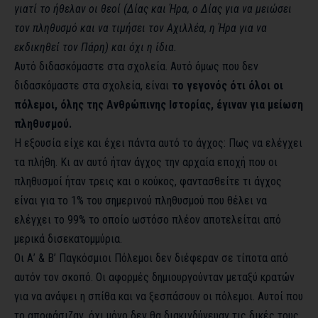
γιατί το ήθελαν οι θεοί (Δίας και Ήρα, ο Δίας για να μειώσει
τον πληθυσμό και να τιμήσει τον Αχιλλέα, η Ήρα για να
εκδικηθεί τον Πάρη) και όχι η ίδια.
Aυτό διδασκόμαστε στα σχολεία. Αυτό όμως που δεν
διδασκόμαστε στα σχολεία, είναι
το γεγονός ότι όλοι οι
πόλεμοι, όλης της Ανθρώπινης Ιστορίας, έγιναν για μείωση
πληθυσμού.
Η εξουσία είχε και έχει πάντα αυτό το άγχος: Πως να ελέγχει
τα πλήθη. Κι αν αυτό ήταν άγχος την αρχαία εποχή που οι
πληθυσμοί ήταν τρεις και ο κούκος, φαντασθείτε τι άγχος
είναι για το 1% του σημερινού πληθυσμού που θέλει να
ελέγχει το 99% το οποίο ωστόσο πλέον αποτελείται από
μερικά δισεκατομμύρια.
Οι Α’ & Β’ Παγκόσμιοι Πόλεμοι δεν διέφεραν σε τίποτα από
αυτόν τον σκοπό. Οι αφορμές δημιουργούνταν μεταξύ κρατών
για να ανάψει η σπίθα και να ξεσπάσουν οι πόλεμοι. Αυτοί που
το αποφάσιζαν, όχι μόνο δεν θα διακινδύνευαν τις δικές τους