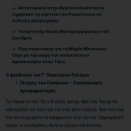
Αστυνομικοί στην Αγγλία καλούνται να
τηρήσουν τη νηστεία του Ραμαζανιού σε
ένδειξη αλληλεγγύης
Ἡ ἑορτή τῆς Θείας Μεταμορφώσεως τοῦ
Σωτῆρος
Ρίγη συγκίνησης για τη Μαρία Μενούνος:
Πήγε με την κόρη της γονατιστή να
προσκυνήσει στην Τήνο
Ο Δεκάλογος του Γ’ Παγκόσμιου Πολέμου
Έλεγχος των Γεννήσεων – Οικογενειακός
προγραμματισμός
Την δεκαετία του ’50, ο Κινέζος ηγέτης Μάο τσε Τουνγκ θα
καθιερώσει την πολιτική του ενός μόνο παιδιού. Μια πολιτική
που αν επιχειρείτο να εφαρμοστεί στον Δυτικό “Δημοκρατικό”
κόσμο, οι αντιδράσεις θα ήταν εξαιρετικά έντονες.