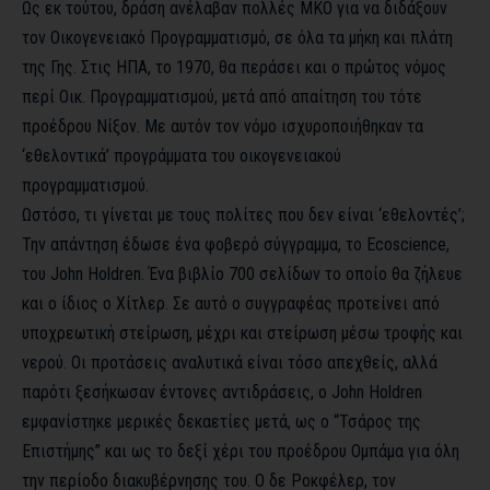
Ως εκ τούτου, δράση ανέλαβαν πολλές ΜΚΟ για να διδάξουν
τον Οικογενειακό Προγραμματισμό, σε όλα τα μήκη και πλάτη
της Γης. Στις ΗΠΑ, το 1970, θα περάσει και
ο πρώτος νόμος
περί Οικ. Προγραμματισμού
, μετά από απαίτηση του τότε
προέδρου Νίξον. Με αυτόν τον νόμο ισχυροποιήθηκαν τα
‘εθελοντικά’ προγράμματα του οικογενειακού
προγραμματισμού.
Ωστόσο, τι γίνεται με τους πολίτες που δεν είναι ‘εθελοντές’;
Την απάντηση έδωσε ένα φοβερό σύγγραμμα, το Ecoscience,
του John Holdren. Ένα βιβλίο 700 σελίδων το οποίο θα ζήλευε
και ο ίδιος ο Χίτλερ. Σε αυτό ο συγγραφέας προτείνει από
υποχρεωτική στείρωση, μέχρι και στείρωση μέσω τροφής και
νερού. Οι προτάσεις αναλυτικά είναι τόσο απεχθείς, αλλά
παρότι ξεσήκωσαν έντονες αντιδράσεις, ο John Holdren
εμφανίστηκε μερικές δεκαετίες μετά, ως ο “Τσάρος της
Επιστήμης” και ως το δεξί χέρι του προέδρου Ομπάμα για όλη
την περίοδο διακυβέρνησης του. Ο δε Ροκφέλερ, τον