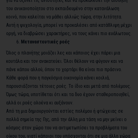
για να οξύνει τις ανισότητες και να προκαλέσει την αίσθηση
του ανικανοποίητου στο εκπαιδευμένο στην κατανάλωση
κοινό, που καλείται να μάθει αλλιώς τώρα, στην λιτότητα.
Αυτή η ψυχολογία, μπορεί να προκαλέσει από κατάθλιψη μέχρι
οργή, να διαβρώσει χαρακτήρες, να τους κάνει πιο ευάλωτους.
Μεταναστευτικές ροές
Όλος ο πλανήτης μοιάζει λες και κάποιος έχει πάρει μια
κουτάλα και τον ανακατεύει. Όλοι θέλουν να φύγουν και να
πάνε κάπου αλλού, όπου το χορτάρι θα είναι πιο πράσινο.
Κάθε φορά που η παγκόσμια οικονομία κάνει κοιλιά,
παρουσιάζονται τέτοιες ροές. Το ίδιο και μετά από πολέμους.
Όμως τώρα, υποτίθεται ότι και τα δυο έχουν σταθεροποιηθεί,
αλλά οι ροές ολοένα κι αυξάνουν.
Από τη μια δημιουργούνται εστίες πολέμου ή φτώχειας σε
πολλά σημεία της Γης, από την άλλη μια τάση να μην μείνει ο
κόσμος στον χώρο του να αντιμετωπίσει τα προβλήματα του
οίκου του, γιατί κάποιοι του υπόσχονται ότι σε μια άλλη χώρα