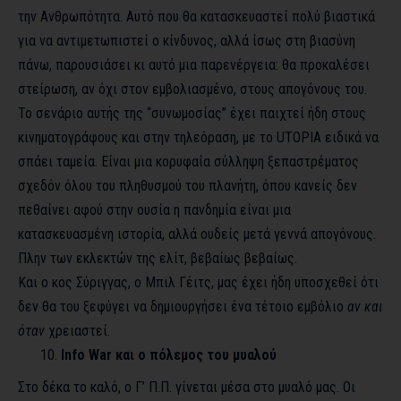
την Ανθρωπότητα. Αυτό που θα κατασκευαστεί πολύ βιαστικά
για να αντιμετωπιστεί ο κίνδυνος, αλλά ίσως στη βιασύνη
πάνω, παρουσιάσει κι αυτό μια παρενέργεια: θα προκαλέσει
στείρωση, αν όχι στον εμβολιασμένο, στους απογόνους του.
Το σενάριο αυτής της “συνωμοσίας” έχει παιχτεί ήδη στους
κινηματογράφους και στην τηλεόραση, με το
UTOPIA
ειδικά να
σπάει ταμεία. Είναι μια κορυφαία σύλληψη ξεπαστρέματος
σχεδόν όλου του πληθυσμού του πλανήτη, όπου κανείς δεν
πεθαίνει αφού στην ουσία η πανδημία είναι μια
κατασκευασμένη ιστορία, αλλά ουδείς μετά γεννά απογόνους.
Πλην των εκλεκτών της ελίτ, βεβαίως βεβαίως.
Και ο κος Σύριγγας, ο Μπιλ Γέιτς, μας έχει ήδη υποσχεθεί ότι
δεν θα του ξεφύγει να δημιουργήσει ένα τέτοιο εμβόλιο
αν και
όταν
χρειαστεί.
Info War και ο πόλεμος του μυαλού
Στο δέκα το καλό, ο Γ’ Π.Π. γίνεται μέσα στο μυαλό μας. Οι