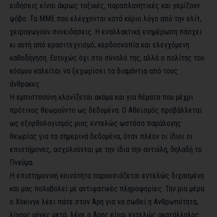
ειδήσεις είναι άκρως τοξικές, παραπλανητικές και γεμίζουν
φόβο. Τα ΜΜΕ που ελέγχονται κατά κύριο λόγο από την ελίτ,
χειραγωγούν συνειδήσεις. Η εναλλακτική ενημέρωση πάσχει
κι αυτή από ερασιτεχνισμό, κερδοσκοπία και ελεγχόμενη
καθοδήγηση. Ευτυχώς όχι στο σύνολό της, αλλά ο πολίτης του
κόσμου καλείται να ξεχωρίσει τα διαμάντια από τους
άνθρακες.
Η εμπιστοσύνη κλονίζεται ακόμα και για θέματα που μέχρι
πρότινος θεωρούντο ως δεδομένα. Ο Αθεϊσμός προβάλλεται
ως εξορθολογισμός μιας εντελώς ωστόσο παράλογης
θεωρίας για τα σημερινά δεδομένα, όταν πλέον οι ίδιοι οι
επιστήμονες, ασχολούνται με την ίδια την αντιύλη, δηλαδή το
Πνεύμα.
Η επιστημονική κοινότητα παρουσιάζεται εντελώς διχασμένη
και μας πολυβολεί με αντιφατικές πληροφορίες. Την μια μέρα
ο Χόκινγκ λέει πάτε στον Άρη για να σωθεί η Ανθρωπότητα,
λίγους μήνες μετά, λένε ο Άρης είναι εντελώς ακατάλληλος