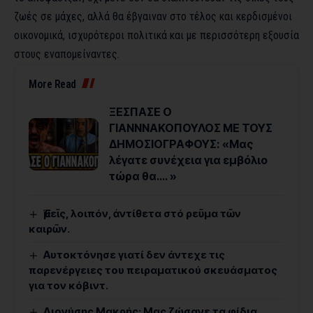
ζωές σε μάχες, αλλά θα έβγαιναν στο τέλος και κερδισμένοι
οικονομικά, ισχυρότεροι πολιτικά και με περισσότερη εξουσία
στους εναπομείναντες.
More Read
ΞΕΣΠΑΣΕ Ο
ΓΙΑΝΝΝΑΚΟΠΟΥΛΟΣ ΜΕ ΤΟΥΣ
ΔΗΜΟΣΙΟΓΡΑΦΟΥΣ: «Μας
λέγατε συνέχεια για εμβόλιο
τώρα θα…. »
Ἐμεῖς, λοιπόν, ἀντίθετα στό ρεῦμα τῶν
καιρῶν.
Αυτοκτόνησε γιατί δεν άντεχε τις
παρενέργειες του πειραματικού σκευάσματος
για τον κόβιντ.
Διονύσης Μακρής: Μας ζώσανε τα φίδια.