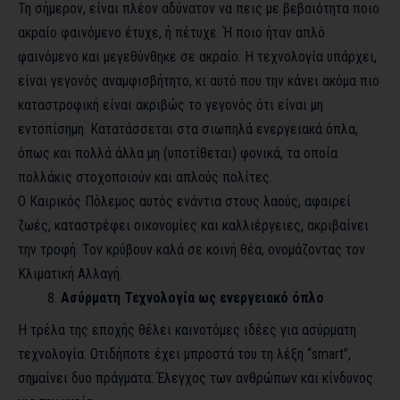
Τη σήμερον, είναι πλέον αδύνατον να πεις με βεβαιότητα ποιο
ακραίο φαινόμενο έτυχε, ή πέτυχε. Ή ποιο ήταν απλό
φαινόμενο και μεγεθύνθηκε σε ακραίο. Η τεχνολογία υπάρχει,
είναι γεγονός αναμφισβήτητο, κι αυτό που την κάνει ακόμα πιο
καταστροφική είναι ακριβώς το γεγονός ότι είναι μη
εντοπίσημη. Κατατάσσεται στα σιωπηλά ενεργειακά όπλα,
όπως και πολλά άλλα μη (υποτίθεται) φονικά, τα οποία
πολλάκις στοχοποιούν και απλούς πολίτες.
Ο Καιρικός Πόλεμος αυτός ενάντια στους λαούς, αφαιρεί
ζωές, καταστρέφει οικονομίες και καλλιέργειες, ακριβαίνει
την τροφή. Τον κρύβουν καλά σε κοινή θέα, ονομάζοντας τον
Κλιματική Αλλαγή.
Ασύρματη Τεχνολογία ως ενεργειακό όπλο
Η τρέλα της εποχής θέλει καινοτόμες ιδέες για ασύρματη
τεχνολογία. Οτιδήποτε έχει μπροστά του τη λέξη “smart”,
σημαίνει δυο πράγματα: Έλεγχος των ανθρώπων και κίνδυνος