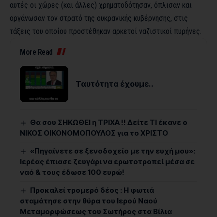
αυτές οι χώρες (και άλλες) χρηματοδότησαν, όπλισαν και
οργάνωσαν τον στρατό της ουκρανικής κυβέρνησης, στις
τάξεις του οποίου προστέθηκαν αρκετοί ναζιστικοί πυρήνες.
More Read
Ταυτότητα έχουμε..
Θα σου ΣΗΚΩΘΕΙ η ΤΡΙΧΑ !! Δείτε ΤΙ έκανε ο
ΝΙΚΟΣ ΟΙΚΟΝΟΜΟΠΟΥΛΟΣ για το ΧΡΙΣΤΟ
«Πηγαίνετε σε ξενοδοχείο με την ευχή μου»:
Ιερέας έπιασε ζευγάρι να ερωτοτροπεί μέσα σε
ναό & τους έδωσε 100 ευρώ!
Προκαλεί τρομερό δέος : Η φωτιά
σταμάτησε στην θύρα του Ιερού Ναού
Μεταμορφώσεως του Σωτήρος στα Βίλια