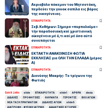
Αεριοβόλο πόκεμον του Μητσοτάκη,
περδεύει την γουοκ σαπίλα εις βάρος
της οικογένειας.
ΕΠΙΚΑΙΡΟΤΗΤΑ
Σεβ. Κυθήρων: Σήμερα «πυρπολοῦμε»
τήν παραδοσιακή καί χριστιανική
οἰκογένεια μέ ὅ,τι καί μέ ὅσα αὐτό
συνεπάγεται
ΕΠΙΚΑΙΡΟΤΗΤΑ
ΕΚΤΑΚΤΗ ΑΝΑΚΟΙΝΩΣΗ ΦΩΤΙΑ
ΕΚΚΛΗΣΙΑΣ για ΟΛΗ ΤΗΝ ΕΛΛΑΔΑ (μέρος
Α)
ΕΠΙΚΑΙΡΟΤΗΤΑ
Διονύσης Μακρής: Το τρίγωνο της
Φωτιάς
Quick Links:
slide
ΕΠΙΚΑΙΡΟΤΗΤΑ
slide1
ΑΡΘΡΑ
dexia
ΔΙΔΑΧΕΣ
ΠΡΟΦΗΤΕΙΕΣ
ΘΑΥΜΑΤΑ
ΓΕΡΟΝΤΕΣ
ΒΙΟΙ ΑΓΙΩΝ
ΝΕΑ ΤΑΞΗ ΠΡΑΓΜΑΤΩΝ
ΔΙΔΑΧΕΣ ΑΓΙΩΝ
slide5
ΔΙΑΤΡΟΦΗ - ΦΥΣΙΚΗ ΙΑΤΡΙΚΗ
ΔΙΔΑΚΤΙΚΕΣ ΙΣΤΟΡΙΕΣ