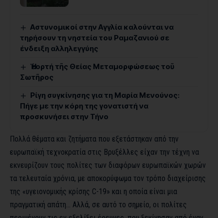
Αστυνομικοί στην Αγγλία καλούνται να
τηρήσουν τη νηστεία του Ραμαζανιού σε
ένδειξη αλληλεγγύης
Ἡ ἑορτή τῆς Θείας Μεταμορφώσεως τοῦ
Σωτῆρος
Ρίγη συγκίνησης για τη Μαρία Μενούνος:
Πήγε με την κόρη της γονατιστή να
προσκυνήσει στην Τήνο
Πολλά θέματα και ζητήματα που εξετάστηκαν από την
ευρωπαϊκή τεχνοκρατία στις Βρυξέλλες είχαν την τέχνη να
εκνευρίζουν τους πολίτες των διαφόρων ευρωπαϊκών χωρών
τα τελευταία χρόνια, με αποκορύφωμα τον τρόπο διαχείρισης
της «υγειονομικής κρίσης C-19» και η οποία είναι μια
πραγματική απάτη… Αλλά, σε αυτό το σημείο, οι πολίτες
περιμένουν τις εν εξελίξει έρευνες, που ξεκίνησαν από έναν