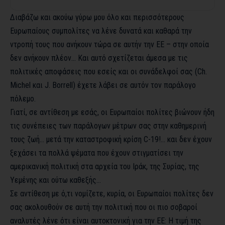
Διαβάζω και ακούω γύρω μου όλο και περισσότερους
Ευρωπαίους συμπολίτες να λένε δυνατά και καθαρά την
ντροπή τους που ανήκουν τώρα σε αυτήν την ΕΕ – στην οποία
δεν ανήκουν πλέον… Και αυτό σχετίζεται άμεσα με τις
πολιτικές αποφάσεις που εσείς και οι συνάδελφοί σας (Ch.
Michel και J. Borrell) έχετε λάβει σε αυτόν τον παράλογο
πόλεμο.
Γιατί, σε αντίθεση με εσάς, οι Ευρωπαίοι πολίτες βιώνουν ήδη
τις συνέπειες των παράλογων μέτρων σας στην καθημερινή
τους ζωή… μετά την καταστροφική κρίση C-19!… και δεν έχουν
ξεχάσει τα πολλά ψέματα που έχουν στιγματίσει την
αμερικανική πολιτική στα αρχεία του Ιράκ, της Συρίας, της
Υεμένης και ούτω καθεξής…
Σε αντίθεση με ό,τι νομίζετε, κυρία, οι Ευρωπαίοι πολίτες δεν
σας ακολουθούν σε αυτή την πολιτική που οι πιο σοβαροί
αναλυτές λένε ότι είναι αυτοκτονική για την ΕΕ: Η τιμή της