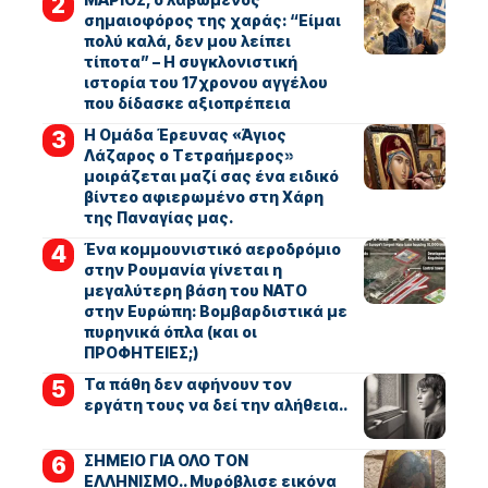
σημαιοφόρος της χαράς: “Είμαι
πολύ καλά, δεν μου λείπει
τίποτα” – Η συγκλονιστική
ιστορία του 17χρονου αγγέλου
που δίδασκε αξιοπρέπεια
Η Ομάδα Έρευνας «Άγιος
Λάζαρος ο Τετραήμερος»
μοιράζεται μαζί σας ένα ειδικό
βίντεο αφιερωμένο στη Χάρη
της Παναγίας μας.
Ένα κομμουνιστικό αεροδρόμιο
στην Ρουμανία γίνεται η
μεγαλύτερη βάση του ΝΑΤΟ
στην Ευρώπη: Βομβαρδιστικά με
πυρηνικά όπλα (και οι
ΠΡΟΦΗΤΕΙΕΣ;)
Τα πάθη δεν αφήνουν τον
εργάτη τους να δεί την αλήθεια..
ΣΗΜΕΙΟ ΓΙΑ ΟΛΟ ΤΟΝ
ΕΛΛΗΝΙΣΜΟ.. Μυρόβλισε εικόνα