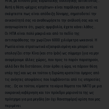
ΗΠΑ, με κίνδυνο μιας ευρωπαϊκής συλλογικής αυτοκτονίας…
Αυτή η θέση «μέχρις εσχάτων» είναι παράλογη και αντί να
σκέφτεστε πως είναι απόδειξη δύναμης, σηματοδοτεί την
ανικανότητά σας να αναθεωρήσετε την ανάλυσή σας και να
αναγνωρίσετε ότι, χωρίς αμφιβολία, έχετε κάνει λάθος…
Οι ΗΠΑ είναι πολύ μακριά και από το πεδίο της
αντιπαράθεσης την χωρίζουν 6000 χιλιόμετρα ωκεανού. Η
Ρωσία είναι στρατιωτικά εξασφαλισμένη και μπορεί να
υπολογίζει στην Κίνα (και στο Ιράν) ως σύμμαχο (για να μην
αναφέρουμε άλλες χώρες, που προς το παρόν παρατηρούν,
αλλά δεν θα διστάσουν, όταν έρθει η ώρα, να πάρουν θέση
υπέρ της) και ως εκ τούτου η Ευρώπη κρατείται όμηρος από
τις ανόητες αποφάσεις που λαμβάνονται από τις υπηρεσίες
σας… Ως εκ τούτου, είμαστε τα κύρια θύματα του ΝΑΤΟ με μια
ουκρανική κυβέρνηση και τον πρόεδρο μαριονέτα της ως
πρόσχημα για μια μεγάλη (αν όχι θανατηφόρα) κρίση που μας
περιμένει.