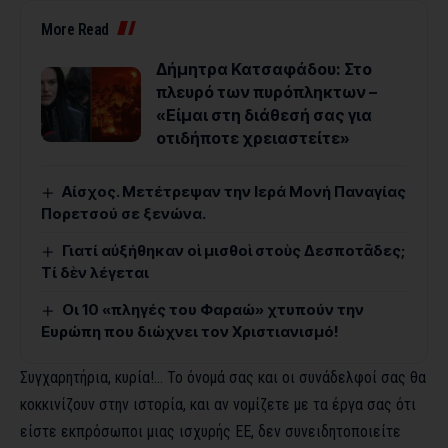
More Read
Δήμητρα Κατσαφάδου: Στο
πλευρό των πυρόπληκτων –
«Είμαι στη διάθεσή σας για
οτιδήποτε χρειαστείτε»
Αίσχος. Μετέτρεψαν την Ιερά Μονή Παναγίας
Πορετσού σε ξενώνα.
Γιατί αὐξήθηκαν οἱ μισθοὶ στοὺς Δεσποτᾶδες;
Τί δὲν λέγεται
Οι 10 «πληγές του Φαραώ» χτυπούν την
Ευρώπη που διώχνει τον Χριστιανισμό!
Συγχαρητήρια, κυρία!… Το όνομά σας και οι συνάδελφοί σας θα
κοκκινίζουν στην ιστορία, και αν νομίζετε με τα έργα σας ότι
είστε εκπρόσωποι μιας ισχυρής ΕΕ, δεν συνειδητοποιείτε