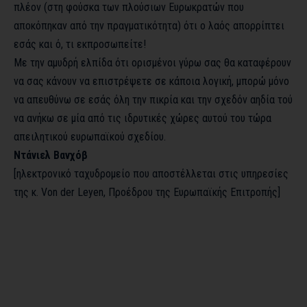
πλέον (στη φούσκα των πλούσιων Ευρωκρατών που
αποκόπηκαν από την πραγματικότητα) ότι ο λαός απορρίπτει
εσάς και ό, τι εκπροσωπείτε!
Με την αμυδρή ελπίδα ότι ορισμένοι γύρω σας θα καταφέρουν
να σας κάνουν να επιστρέψετε σε κάποια λογική, μπορώ μόνο
να απευθύνω σε εσάς όλη την πικρία και την σχεδόν αηδία τού
να ανήκω σε μία από τις ιδρυτικές χώρες αυτού του τώρα
απειλητικού ευρωπαϊκού σχεδίου.
Ντάνιελ Βανχόβ
[ηλεκτρονικό ταχυδρομείο που αποστέλλεται στις υπηρεσίες
της κ. Von der Leyen, Προέδρου της Ευρωπαϊκής Επιτροπής]