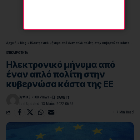
Αρχική
»
Blog
»
Ηλεκτρονικό μήνυμα από έναν απλό πολίτη στην κυβερνώσα κάστα της ΕΕ
ΕΠΙΚΑΙΡΟΤΗΤΑ
Ηλεκτρονικό μήνυμα από
έναν απλό πολίτη στην
κυβερνώσα κάστα της ΕΕ
By
MIKE
100 Views
Last Updated: 13 Μαΐου 2022 06:55
7 Min Read