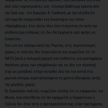
από τους συμπατριώτες σας -σίγουρα βαθύτερη έρευνα από
την δική σας- τον δικηγόρο R. Fuellmich, με την ελπίδα ότι
σύντομα θα συγκροτηθεί ένα δικαστήριο του τύπου
«Νυρεμβέργη», έτσι ώστε όλοι όσοι ενέχονται σε αυτή την
υπόθεση (και πιθανώς ότι δεν θα ξεφύγετε από αυτήν) να
δικαστούν.
Όσο για τον πόλεμο κατά της Ρωσίας, στις περισσότερες
χώρες, οι πολίτες δεν ξεγελιούνται και γνωρίζουν ότι το
ΝΑΤΟ (αυτή η πολεμική μηχανή που ευθύνεται για εκατομμύρια
θανάτους μέσω των επεμβάσεών της σε όλο τον πλανήτη)
είχε ως μοναδικό στόχο να έρθει όλο και πιο κοντά στα
ρωσικά σύνορα, εκμεταλλευόμενη τα χρόνια αδυναμίας αυτής
της μεγάλης χώρας.
Οι Ευρωπαίοι πολίτες γνωρίζουν επίσης ότι οι συμφωνίες του
Μινσκ, που υποτίθεται ότι θα εφάρμοζαν η Γερμανία και η
Γαλλία, δεν ήταν ποτέ η προτεραιότητά σας, όταν ταυτόχρονα,