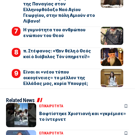
της Παναγίας στον
Ελληνορθόδοξο Ναό Αγίου
Γεωργίου, στην πόλη Αμιούν στο
Λίβανο!
Η γυμνότητα του ανθρώπου
ενώπιον του Θεού
π. Στέφανος: «Ὅταν θέλη ὁ Θεός
καί ὁ διάβολος Τόν ὑπηρετεῖ!»
Είναι οι «νέου τύπου
οικογένειες» το μέλλον της
Ελλάδας μας, κυρία Υπουργέ;
Related News
ΕΠΙΚΑΙΡΟΤΗΤΑ
Βαφτίστηκε Χριστιανή και «γκρέμισε»
το ίντερνετ
ΕΠΙΚΑΙΡΟΤΗΤΑ