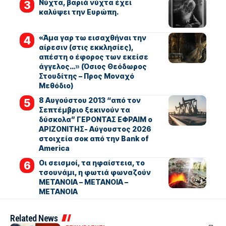
Νύχτα, βαριά νύχτα έχει
καλύψει την Ευρώπη.
«Άμα γαρ τω εισαχθήναι την
αίρεσιν (στις εκκλησίες),
απέστη ο έφορος των εκείσε
άγγελος…» (Όσιος Θεόδωρος
Στουδίτης – Προς Μοναχό
Μεθόδιο)
8 Αυγούστου 2013 “από τον
Σεπτέμβριο ξεκινούν τα
δύσκολα” ΓΕΡΟΝΤΑΣ ΕΦΡΑΙΜ ο
ΑΡΙΖΟΝΙΤΗΣ- Αύγουστος 2026
στοιχεία σοκ από την Bank of
America
Οι σεισμοί, τα ηφαίστεια, το
τσουνάμι, η φωτιά φωναζούν
ΜΕΤΑΝΟΙΑ – ΜΕΤΑΝΟΙΑ –
ΜΕΤΑΝΟΙΑ
Related News