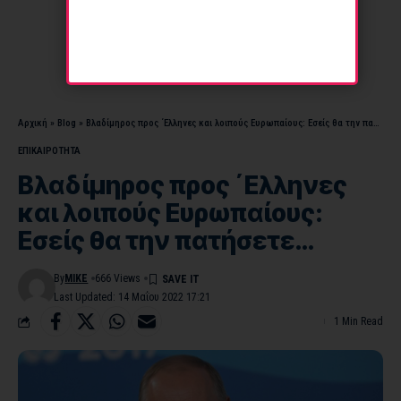
Αρχική
»
Blog
»
Βλαδίμηρος προς ΄Ελληνες και λοιπούς Ευρωπαίους: Εσείς θα την πατήσετε…
ΕΠΙΚΑΙΡΟΤΗΤΑ
Βλαδίμηρος προς ΄Ελληνες
και λοιπούς Ευρωπαίους:
Εσείς θα την πατήσετε…
By
MIKE
666 Views
Last Updated: 14 Μαΐου 2022 17:21
1 Min Read