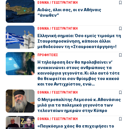
ΕΘΝΙΚΑ / ΓΕΩΣΤΡΑΤHΓΙΚΗ
Αιδώς, όλοι σας, οι εν Αθήναις
“άνωθεν”
ΕΘΝΙΚΑ / ΓΕΩΣΤΡΑΤHΓΙΚΗ
Ελληνική σημαία: Όσο εμείς τιμούμε τη
Σταυροπροσκύνηση, κάποιοι άλλοι
μεθοδεύουν τη «Σταυροκατάργηση»!
ΠΡΟΦΗΤΕΙΕΣ
Η τηλεόραση δεν θα προλαβαίνει ν’
ανακοινώνει στους ανθρώπους τα
καινούργια γεγονότα. Κι όλο αυτό τότε
θα θεωρείται σαν θρίαµβος του κακού
και του Αντιχρίστου, ενώ…
ΕΘΝΙΚΑ / ΓΕΩΣΤΡΑΤHΓΙΚΗ
Ο Μητροπολίτης Λεμεσού κ. Αθανάσιος
μιλά για τα πολεμικά γεγονότα των
τελευταίων ημερών στην Κύπρο
ΕΘΝΙΚΑ / ΓΕΩΣΤΡΑΤHΓΙΚΗ
«Παγκόσμιο χάος θα επιχειρήσει το