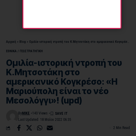
Αρχική
»
Blog
»
Ομιλία-ιστορική ντροπή του Κ.Μητσοτάκη στο αμερικανικό Κογκρέσο: «Η Μαριούπολη είναι το νέο Μεσολόγγι»! (upd)
ΕΘΝΙΚΑ / ΓΕΩΣΤΡΑΤHΓΙΚΗ
Ομιλία-ιστορική ντροπή του
Κ.Μητσοτάκη στο
αμερικανικό Κογκρέσο: «Η
Μαριούπολη είναι το νέο
Μεσολόγγι»! (upd)
By
MIKE
140 Views
Last Updated: 18 Μαΐου 2022 06:35
2 Min Read