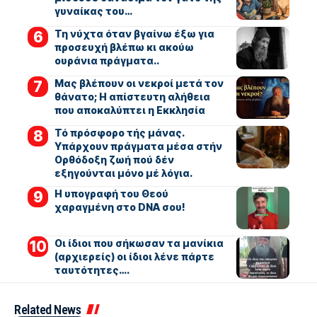
γυναίκας του…
Τη νύχτα όταν βγαίνω έξω για
προσευχή βλέπω κι ακούω
ουράνια πράγματα..
Μας βλέπουν οι νεκροί μετά τον
θάνατο; Η απίστευτη αλήθεια
που αποκαλύπτει η Εκκλησία
Τό πρόσφορο τής μάνας.
Υπάρχουν πράγματα μέσα στήν
Ορθόδοξη ζωή πού δέν
εξηγούνται μόνο μέ λόγια.
Η υπογραφή του Θεού
χαραγμένη στο DNA σου!
Οι ίδιοι που σήκωσαν τα μανίκια
(αρχιερείς) οι ίδιοι λένε πάρτε
ταυτότητες….
Related News