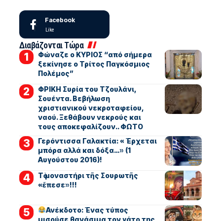
Facebook
Like
Διαβάζονται Τώρα
Φώναζε ο ΚΥΡΙΟΣ “από σήμερα
ξεκίνησε ο Τρίτος Παγκόσμιος
Πολέμος”
ΦΡΙΚΗ Συρία του Τζουλάνι,
Σουέντα. Βεβήλωση
χριστιανικού νεκροταφείου,
ναού. Ξεθάβουν νεκρούς και
τους αποκεφαλίζουν.. ΦΩΤΟ
Γερόντισσα Γαλακτία: « Έρχεται
μπόρα αλλά και δόξα…» (1
Αυγούστου 2016)!
Τὸ μοναστήρι τῆς Σουρωτῆς
«ἔπεσε»!!!
Ανέκδοτο: Ένας τύπος
μισούσε θανάσιμα τον γάτο της