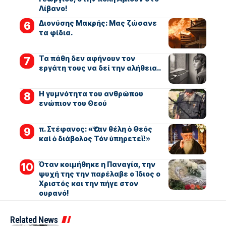
Λίβανο!
Διονύσης Μακρής: Μας ζώσανε
τα φίδια.
Τα πάθη δεν αφήνουν τον
εργάτη τους να δεί την αλήθεια..
Η γυμνότητα του ανθρώπου
ενώπιον του Θεού
π. Στέφανος: «Ὅταν θέλη ὁ Θεός
καί ὁ διάβολος Τόν ὑπηρετεῖ!»
Όταν κοιμήθηκε η Παναγία, την
ψυχή της την παρέλαβε ο Ίδιος ο
Χριστός και την πήγε στον
ουρανό!
Related News