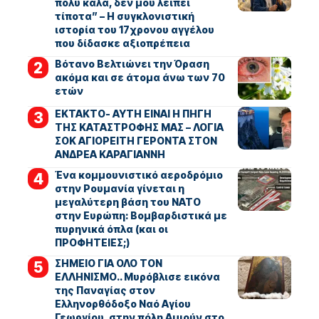
πολύ καλά, δεν μου λείπει
τίποτα” – Η συγκλονιστική
ιστορία του 17χρονου αγγέλου
που δίδασκε αξιοπρέπεια
Βότανο Βελτιώνει την Όραση
ακόμα και σε άτομα άνω των 70
ετών
ΕΚΤΑΚΤΟ- ΑΥΤΗ ΕΙΝΑΙ Η ΠΗΓΗ
ΤΗΣ ΚΑΤΑΣΤΡΟΦΗΣ ΜΑΣ – ΛΟΓΙΑ
ΣΟΚ ΑΓΙΟΡΕΙΤΗ ΓΕΡΟΝΤΑ ΣΤΟΝ
ΑΝΔΡΕΑ ΚΑΡΑΓΙΑΝΝΗ
Ένα κομμουνιστικό αεροδρόμιο
στην Ρουμανία γίνεται η
μεγαλύτερη βάση του ΝΑΤΟ
στην Ευρώπη: Βομβαρδιστικά με
πυρηνικά όπλα (και οι
ΠΡΟΦΗΤΕΙΕΣ;)
ΣΗΜΕΙΟ ΓΙΑ ΟΛΟ ΤΟΝ
ΕΛΛΗΝΙΣΜΟ.. Μυρόβλισε εικόνα
της Παναγίας στον
Ελληνορθόδοξο Ναό Αγίου
Γεωργίου, στην πόλη Αμιούν στο