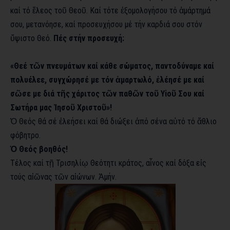
καί τό ἔλεος τοῦ Θεοῦ. Καί τότε ἐξομολογήσου τό ἁμάρτημά
σου, μετανόησε, καί προσευχήσου μέ τήν καρδιά σου στόν
ὕψιστο Θεό.
Πές στήν προσευχή:
«Θεέ τῶν πνευμάτων καί κάθε σώματος, παντοδύναμε καί
πολυέλεε, συγχώρησέ με τόν ἁμαρτωλό, ἐλέησέ με καί
σῶσε με διά τῆς χάριτος τῶν παθῶν τοῦ Υἱοῦ Σου καί
Σωτήρα μας Ἰησοῦ Χριστοῦ»!
Ὁ Θεός θά σέ ἐλεήσει καί θά διώξει ἀπό σένα αὐτό τό ἄθλιο
φόβητρο.
Ὁ Θεός βοηθός!
Τέλος καί τῇ Τρισηλίῳ Θεότητι κράτος, αἶνος καί δόξα εἰς
τούς αἰῶνας τῶν αἰώνων. Ἀμήν.