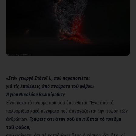
«Στόν γεωργό Στάνοϊ Ι., πού παραπονιέται
γιά τίς ἐπιθέσεις ἀπό πνεύματα τοῦ φόβου»
Ἁγίου Νικολάου Βελιμίροβιτς
Εἶναι κακό τό πνεῦμα πού σοῦ ἐπιτίθεται. Ἕνα ἀπό τά
πολυάριθμα κακά πνεύματα πού ἀπεργάζονται τήν πτώση τῶν
ἀνθρώπων.
Γράφεις ὅτι ὅταν σοῦ ἐπιτίθεται τό πνεῦμα
τοῦ φόβου,
σοῦ φαίνεται ὅτι σέ καταδιώκει ὅλος ὁ κόσμος, ὅτι ὅλοι οἱ