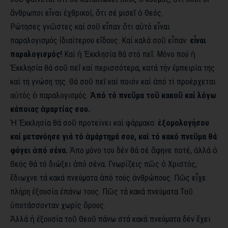
ἄνθρωποι εἶναι ἐχθρικοί, ὅτι σέ μισεῖ ὁ Θεός.
Ρώτησες γνῶστες καί σοῦ εἶπαν ὅτι αὐτό εἶναι
παραλογισμός ἰδιαίτερου εἴδους. Καί καλά σοῦ εἶπαν·
εἶναι
παραλογισμός!
Καί ἡ Ἐκκλησία θά στό πεῖ. Μόνο πού ἡ
Ἐκκλησία θά σοῦ πεῖ καί περισσότερα, κατά τήν ἐμπειρία της
καί τή γνώση της. Θά σοῦ πεῖ καί ποιόν καί ἀπό τί προέρχεται
αὐτός ὁ παραλογισμός.
Ἀπό τό πνεῦμα τοῦ κακοῦ καί λόγω
κάποιας ἁμαρτίας σου.
Ἡ Ἐκκλησία θά σοῦ προτείνει καί φάρμακο:
ἐξομολογήσου
καί μετανόησε γιά τό ἁμάρτημά σου, καί τό κακό πνεῦμα θά
φύγει ἀπό σένα.
Ἀπο μόνο του δέν θά σέ ἄφηνε ποτέ, ἀλλά ὁ
Θεός θά τό διώξει ἀπό σένα. Γνωρίζεις πῶς ὁ Χριστός,
ἔδιωχνε τά κακά πνεύματα ἀπό τούς ἀνθρώπους. Πῶς εἶχε
πλήρη ἐξουσία ἐπάνω τους. Πῶς τά κακά πνεύματα Τοῦ
ὑποτάσσονταν χωρίς ὅρους.
Ἀλλά ἡ ἐξουσία τοῦ Θεοῦ πάνω στά κακά πνεύματα δέν ἔχει