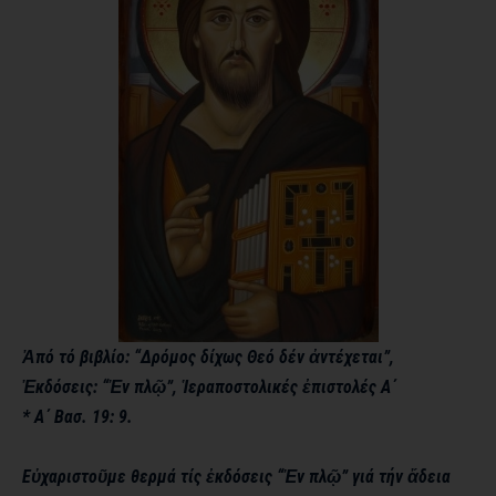
Ἀπό τό βιβλίο: “Δρόμος δίχως Θεό δέν ἀντέχεται”,
Ἐκδόσεις: “Ἐν πλῷ”, Ἱεραποστολικές ἐπιστολές Α΄
* Α΄ Βασ. 19: 9.
Εὐχαριστοῦμε θερμά τίς ἐκδόσεις “Ἐν πλῷ” γιά τήν ἄδεια