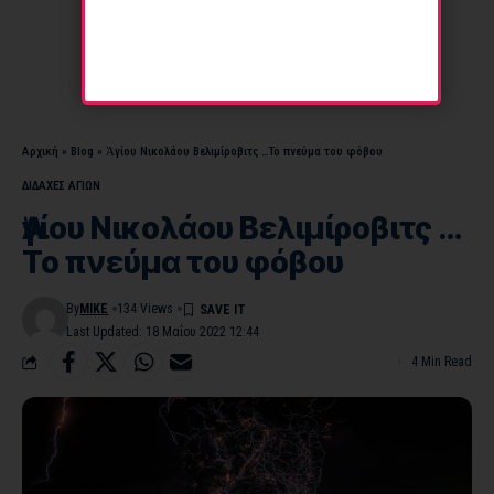
Αρχική
»
Blog
»
Ἁγίου Νικολάου Βελιμίροβιτς …Το πνεύμα του φόβου
ΔΙΔΑΧΕΣ ΑΓΙΩΝ
Ἁγίου Νικολάου Βελιμίροβιτς …
Το πνεύμα του φόβου
By
MIKE
134 Views
Last Updated: 18 Μαΐου 2022 12:44
4 Min Read