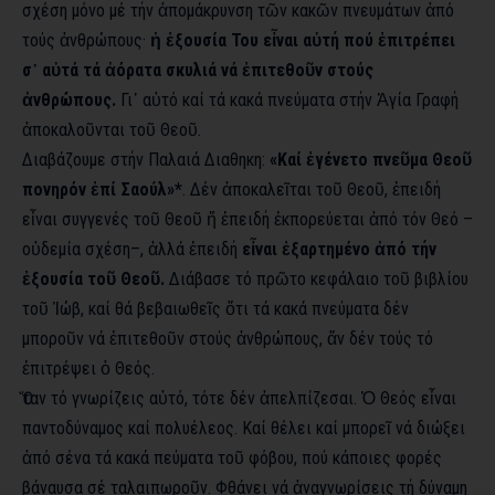
σχέση μόνο μέ τήν ἀπομάκρυνση τῶν κακῶν πνευμάτων ἀπό
τούς ἀνθρώπους·
ἡ ἐξουσία Του εἶναι αὐτή πού ἐπιτρέπει
σ᾿ αὐτά τά ἀόρατα σκυλιά νά ἐπιτεθοῦν στούς
ἀνθρώπους.
Γι᾿ αὐτό καί τά κακά πνεύματα στήν Ἁγία Γραφή
ἀποκαλοῦνται τοῦ Θεοῦ.
Διαβάζουμε στήν Παλαιά Διαθηκη:
«Καί ἐγένετο πνεῦμα Θεοῦ
πονηρόν ἐπί Σαούλ»*
. Δέν ἀποκαλεῖται τοῦ Θεοῦ, ἐπειδή
εἶναι συγγενές τοῦ Θεοῦ ἤ ἐπειδή ἐκπορεύεται ἀπό τόν Θεό –
οὐδεμία σχέση–, ἀλλά ἐπειδή
εἶναι ἐξαρτημένο ἀπό τήν
ἐξουσία τοῦ Θεοῦ.
Διάβασε τό πρῶτο κεφάλαιο τοῦ βιβλίου
τοῦ Ἰώβ, καί θά βεβαιωθεῖς ὅτι τά κακά πνεύματα δέν
μποροῦν νά ἐπιτεθοῦν στούς ἀνθρώπους, ἄν δέν τούς τό
ἐπιτρέψει ὁ Θεός.
Ὅταν τό γνωρίζεις αὐτό, τότε δέν ἀπελπίζεσαι. Ὁ Θεός εἶναι
παντοδύναμος καί πολυέλεος. Καί θέλει καί μπορεῖ νά διώξει
ἀπό σένα τά κακά πεύματα τοῦ φόβου, πού κάποιες φορές
βάναυσα σέ ταλαιπωροῦν. Φθάνει νά ἀναγνωρίσεις τή δύναμη