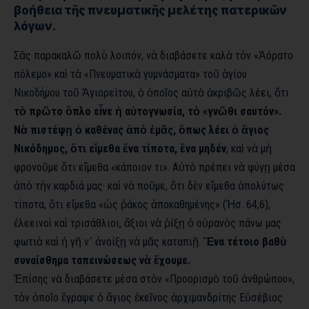
βοήθεια τῆς πνευματικῆς μελέτης πατερικῶν
λόγων.
Σᾶς παρακαλῶ πολὺ λοιπόν, νὰ διαβάσετε καλὰ τὸν «Ἀόρατο
πόλεμο» καὶ τὰ «Πνευματικὰ γυμνάσματα» τοῦ ἁγίου
Νικοδήμου τοῦ Ἁγιορείτου, ὁ ὁποῖος αὐτὸ ἀκριβῶς λέει, ὅτι
τὸ πρῶτο ὅπλο εἶνε ἡ αὐτογνωσία, τὸ «γνῶθι σαυτόν».
Νὰ πιστέψῃ ὁ καθένας ἀπὸ ἐμᾶς, ὅπως λέει ὁ ἅγιος
Νικόδημος, ὅτι εἴμεθα ἕνα τίποτα, ἕνα μηδέν
, καὶ νὰ μὴ
φρονοῦμε ὅτι εἴμεθα «κάποιον τι». Αὐτὸ πρέπει νὰ φύγῃ μέσα
ἀπὸ τὴν καρδιά μας· καὶ νὰ ποῦμε, ὅτι δὲν εἴμεθα ἀπολύτως
τίποτα, ὅτι εἴμεθα «ὡς ῥάκος ἀποκαθημένης» (Ἠσ. 64,6),
ἐλεεινοὶ καὶ τρισάθλιοι, ἄξιοι νὰ ῥίξῃ ὁ οὐρανὸς πάνω μας
φωτιὰ καὶ ἡ γῆ ν᾿ ἀνοίξῃ νὰ μᾶς καταπιῇ.
Ἕνα τέτοιο βαθὺ
συναίσθημα ταπεινώσεως νὰ ἔχουμε.
Ἐπίσης νὰ διαβάσετε μέσα στὸν «Προορισμὸ τοῦ ἀνθρώπου»,
τὸν ὁποῖο ἔγραψε ὁ ἅγιος ἐκεῖνος ἀρχιμανδρίτης Εὐσέβιος