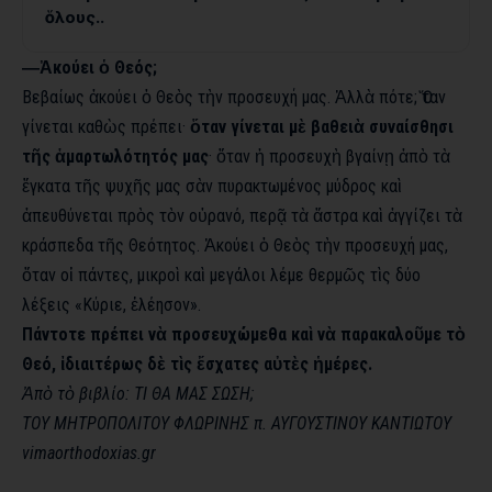
ὅλους..
―Ἀκούει ὁ Θεός;
Βεβαίως ἀκούει ὁ Θεὸς τὴν προσευχή μας. Ἀλλὰ πότε; Ὅταν
γίνεται καθὼς πρέπει·
ὅταν γίνεται μὲ βαθειὰ συναίσθησι
τῆς ἁμαρτωλότητός μας
· ὅταν ἡ προσευχὴ βγαίνῃ ἀπὸ τὰ
ἔγκατα τῆς ψυχῆς μας σὰν πυρακτωμένος μύδρος καὶ
ἀπευθύνεται πρὸς τὸν οὐρανό, περᾷ τὰ ἄστρα καὶ ἀγγίζει τὰ
κράσπεδα τῆς Θεότητος. Ἀκούει ὁ Θεὸς τὴν προσευχή μας,
ὅταν οἱ πάντες, μικροὶ καὶ μεγάλοι λέμε θερμῶς τὶς δύο
λέξεις «Κύριε, ἐλέησον».
Πάντοτε πρέπει νὰ προσευχώμεθα καὶ νὰ παρακαλοῦμε τὸ
Θεό, ἰδιαιτέρως δὲ τὶς ἔσχατες αὐτὲς ἡμέρες.
Ἀπὸ τὸ βιβλίο: ΤΙ ΘΑ ΜΑΣ ΣΩΣΗ;
ΤΟΥ ΜΗΤΡΟΠΟΛΙΤΟΥ ΦΛΩΡΙΝΗΣ π. ΑΥΓΟΥΣΤΙΝΟΥ ΚΑΝΤΙΩΤΟΥ
vimaorthodoxias.gr