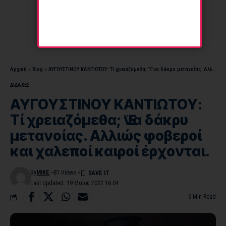
Αρχική
»
Blog
»
ΑΥΓΟΥΣΤΙΝΟΥ ΚΑΝΤΙΩΤΟΥ: Τί χρειαζόμεθα; Ἕνα δάκρυ μετανοίας. Αλλιώς φοβεροί και χαλεποί καιροί έρχονται.
ΔΙΔΑΧΕΣ
ΑΥΓΟΥΣΤΙΝΟΥ ΚΑΝΤΙΩΤΟΥ:
Τί χρειαζόμεθα; Ἕνα δάκρυ
μετανοίας. Αλλιώς φοβεροί
και χαλεποί καιροί έρχονται.
By
MIKE
81 Views
Last Updated: 19 Μαΐου 2022 16:04
6 Min Read