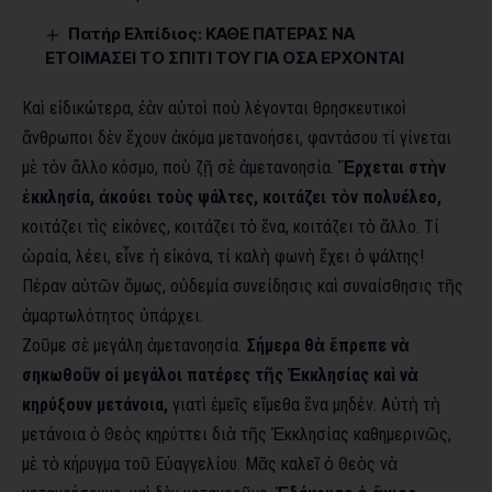
Πατήρ Ελπίδιος: ΚΑΘΕ ΠΑΤΕΡΑΣ ΝΑ
ΕΤΟΙΜΑΣΕΙ ΤΟ ΣΠΙΤΙ ΤΟΥ ΓΙΑ ΟΣΑ ΕΡΧΟΝΤΑΙ
Καὶ εἰδικώτερα, ἐὰν αὐτοὶ ποὺ λέγονται θρησκευτικοὶ
ἄνθρωποι δὲν ἔχουν ἀκόμα μετανοήσει, φαντάσου τί γίνεται
μὲ τὸν ἄλλο κόσμο, ποὺ ζῇ σὲ ἀμετανοησία.
Ἔρχεται στὴν
ἐκκλησία, ἀκούει τοὺς ψάλτες, κοιτάζει τὸν πολυέλεο,
κοιτάζει τὶς εἰκόνες, κοιτάζει τὸ ἕνα, κοιτάζει τὸ ἄλλο. Τί
ὡραία, λέει, εἶνε ἡ εἰκόνα, τί καλὴ φωνὴ ἔχει ὁ ψάλτης!
Πέραν αὐτῶν ὅμως, οὐδεμία συνείδησις καὶ συναίσθησις τῆς
ἁμαρτωλότητος ὑπάρχει.
Ζοῦμε σὲ μεγάλη ἀμετανοησία.
Σήμερα θὰ ἔπρεπε νὰ
σηκωθοῦν οἱ μεγάλοι πατέρες τῆς Ἐκκλησίας καὶ νὰ
κηρύξουν μετάνοια,
γιατὶ ἐμεῖς εἴμεθα ἕνα μηδέν. Αὐτὴ τὴ
μετάνοια ὁ Θεὸς κηρύττει διὰ τῆς Ἐκκλησίας καθημερινῶς,
μὲ τὸ κήρυγμα τοῦ Εὐαγγελίου. Μᾶς καλεῖ ὁ Θεὸς νὰ