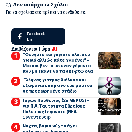
Δεν υπάρχουν Σχόλια
Για να σχολιάσετε πρέπει να
συνδεθείτε
.
Facebook
Like
Διαβάζονται Τώρα
“Φευγάτε και γυρίστε όλοι στο
χωριό αλλιώς πάτε χαμένοι” –
Μια κουβέντα με έναν γέροντα
που με έκανε να τα σκεφτώ όλα
Έλληνας γιατρός διέλυσε και
εξαφάνισε καρκίνο του μαστού
σε προχωρημένο στάδιο
Γέρων Παρθένιος (2ο ΜΕΡΟΣ) –
για Π.Α. Ταυτότητα Εβραίους
Πολέμους Γεγονότα (ΝΕΑ
Συνέντευξη)
Νύχτα, βαριά νύχτα έχει
καλύψει την Ευρώπη.