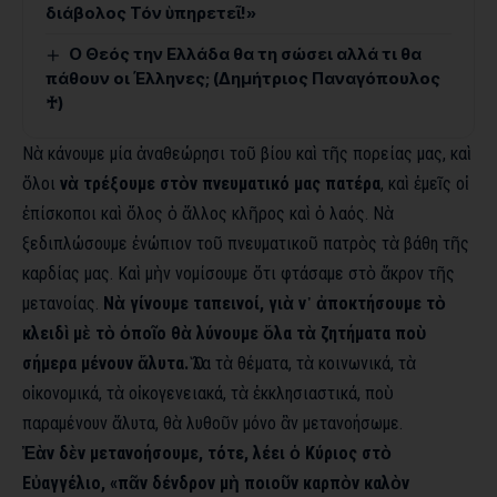
διάβολος Τόν ὑπηρετεῖ!»
Ο Θεός την Ελλάδα θα τη σώσει αλλά τι θα
πάθουν οι Έλληνες; (Δημήτριος Παναγόπουλος
♰)
Νὰ κάνουμε μία ἀναθεώρησι τοῦ βίου καὶ τῆς πορείας μας, καὶ
ὅλοι
νὰ τρέξουμε στὸν πνευματικό μας πατέρα
, καὶ ἐμεῖς οἱ
ἐπίσκοποι καὶ ὅλος ὁ ἄλλος κλῆρος καὶ ὁ λαός. Νὰ
ξεδιπλώσουμε ἐνώπιον τοῦ πνευματικοῦ πατρὸς τὰ βάθη τῆς
καρδίας μας. Καὶ μὴν νομίσουμε ὅτι φτάσαμε στὸ ἄκρον τῆς
μετανοίας.
Νὰ γίνουμε ταπεινοί, γιὰ ν᾿ ἀποκτήσουμε τὸ
κλειδὶ μὲ τὸ ὁποῖο θὰ λύνουμε ὅλα τὰ ζητήματα ποὺ
σήμερα μένουν ἄλυτα.
Ὅλα τὰ θέματα, τὰ κοινωνικά, τὰ
οἰκονομικά, τὰ οἰκογενειακά, τὰ ἐκκλησιαστικά, ποὺ
παραμένουν ἄλυτα, θὰ λυθοῦν μόνο ἂν μετανοήσωμε.
Ἐὰν δὲν μετανοήσουμε, τότε, λέει ὁ Κύριος στὸ
Εὐαγγέλιο, «πᾶν δένδρον μὴ ποιοῦν καρπὸν καλὸν