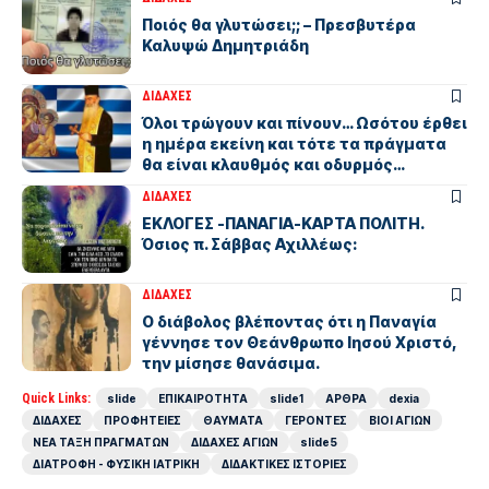
Ποιός θα γλυτώσει;; – Πρεσβυτέρα
Καλυψώ Δημητριάδη
ΔΙΔΑΧΕΣ
Όλοι τρώγουν και πίνουν… Ωσότου έρθει
η ημέρα εκείνη και τότε τα πράγματα
θα είναι κλαυθμός και οδυρμός…
ΔΙΔΑΧΕΣ
ΕΚΛΟΓΕΣ -ΠΑΝΑΓΙΑ-ΚΑΡΤΑ ΠΟΛΙΤΗ.
Όσιος π. Σάββας Αχιλλέως:
ΔΙΔΑΧΕΣ
Ο διάβολος βλέποντας ότι η Παναγία
γέννησε τον Θεάνθρωπο Ιησού Χριστό,
την μίσησε θανάσιμα.
Quick Links:
slide
ΕΠΙΚΑΙΡΟΤΗΤΑ
slide1
ΑΡΘΡΑ
dexia
ΔΙΔΑΧΕΣ
ΠΡΟΦΗΤΕΙΕΣ
ΘΑΥΜΑΤΑ
ΓΕΡΟΝΤΕΣ
ΒΙΟΙ ΑΓΙΩΝ
ΝΕΑ ΤΑΞΗ ΠΡΑΓΜΑΤΩΝ
ΔΙΔΑΧΕΣ ΑΓΙΩΝ
slide5
ΔΙΑΤΡΟΦΗ - ΦΥΣΙΚΗ ΙΑΤΡΙΚΗ
ΔΙΔΑΚΤΙΚΕΣ ΙΣΤΟΡΙΕΣ