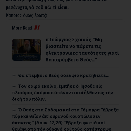
μεσάνυχτα, νὰ σοῦ πῶ τί εἶσαι.
Κάποιος ὅμως ἐρωτᾷ·
More Read
π Γεώργιος Σχοινάς “Μη
βιαστείτε να πάρετε τις
ηλεκτρονικές ταυτότητες γιατί
θα παρέμβει ο Θεός…”
Θα επέμβει ο θεός αδέλφια κρατηθειτε…
Τον καιρό εκείνο, ἐμπῆκε ὁ ᾿Ιησοῦς εἰς
πλοιάριο, ἐπέρασε ἀπέναντι καὶ ἦλθεν εἰς τὴν
δική του πόλιν.
Ὁ Θεός στα Σόδομα καί στα Γόμορρα “ἔβρεξε
πῦρ καί θεῖον ἀπ᾿ οὐρανοῦ καί ἀπώλεσεν
ἅπαντας” (Λουκ. 17,29). Ἔβρεξε φωτιά καί
θειάφι ἀπό τόν οὐρανό καί τούς κατέστρεψε