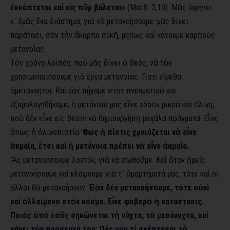
ἐκκόπτεται καὶ εἰς πῦρ βάλεται»
(Ματθ. 3,10). Μᾶς ἀφήνει
κ᾿ ἐμᾶς ἕνα διάστημα, γιὰ νὰ μετανοήσουμε· μᾶς δίνει
παράτασι, σὰν τὴν ἄκαρπο συκῆ, μήπως καὶ κάνουμε καρποὺς
μετανοίας.
Τὸν χρόνο λοιπόν, ποὺ μᾶς δίνει ὁ Θεός, νὰ τὸν
χρησιμοποιήσουμε γιὰ ἔργα μετανοίας. Γιατὶ εἴμεθα
ἀμετανόητοι. Καὶ ἐὰν πήγαμε στὸν πνευματικὸ καὶ
ἐξομολογηθήκαμε, ἡ μετάνοιά μας εἶνε τόσον μικρὰ καὶ ὀλίγη,
ποὺ δὲν εἶνε εἰς θέσιν νὰ δημιουργήσῃ μεγάλα πράγματα. Εἶνε
ὅπως ἡ ὀλιγοπιστία.
Ὅπως ἡ πίστις χρειάζεται νὰ εἶνε
ἀκμαία, ἔτσι καὶ ἡ μετάνοια πρέπει νὰ εἶνε ἀκμαία.
Ἂς μετανοήσουμε λοιπόν, γιὰ νὰ σωθοῦμε. Καὶ ὅταν ἡμεῖς
μετανοήσουμε καὶ κλάψουμε γιὰ τ᾿ ἁμαρτήματά μας, τότε καὶ οἱ
ἄλλοι θὰ μετανοήσουν.
Ἐὰν δὲν μετανοήσουμε, τότε οὐαὶ
καὶ ἀλλοίμονο στὸν κόσμο. Εἶνε φοβερὰ ἡ κατάστασις.
Ποιός ἀπὸ ἐσᾶς σηκώνεται τὴ νύχτα, τὰ μεσάνυχτα, καὶ
κάνει τὴν προσευχή του; Πές μου τί σκέπτεσαι τὰ