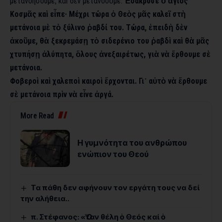
μετανοήσουμε, καὶ δὲν μετανοοῦμε.
Ἐδάκρυσε ὁ ἅγιος
Κοσμᾶς καὶ εἶπε· Μέχρι τώρα ὁ Θεὸς μᾶς καλεῖ στὴ
μετάνοια μὲ τὸ ξύλινο ῥαβδί του. Τώρα, ἐπειδὴ δὲν
ἀκοῦμε, θὰ ξεκρεμάσῃ τὸ σιδερένιο του ῥαβδὶ καὶ θὰ μᾶς
χτυπήσῃ ἀλύπητα, ὅλους ἀνεξαιρέτως, γιὰ νὰ ἔρθουμε σὲ
μετάνοια.
Φοβεροὶ καὶ χαλεποὶ καιροὶ ἔρχονται. Γι᾿ αὐτὸ νὰ ἔρθουμε
σὲ μετάνοια πρὶν νὰ εἶνε ἀργά.
More Read
Η γυμνότητα του ανθρώπου
ενώπιον του Θεού
Τα πάθη δεν αφήνουν τον εργάτη τους να δεί
την αλήθεια..
π. Στέφανος: «Ὅταν θέλη ὁ Θεός καί ὁ