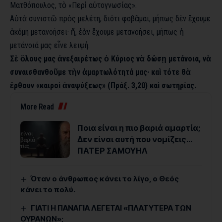
Ματθόπουλος, τὸ «Περὶ αὐτογνωσίας».
Αὐτὰ συνιστῶ πρὸς μελέτη, διότι φοβᾶμαι, μήπως δὲν ἔχουμε
ἀκόμη μετανοήσει· ἤ, ἐὰν ἔχουμε μετανοήσει, μήπως ἡ
μετάνοιά μας εἶνε λειψή.
Σὲ ὅλους μας ἀνεξαιρέτως ὁ Κύριος νὰ δώσῃ μετάνοια, νὰ
συναισθανθοῦμε τὴν ἁμαρτωλότητά μας· καὶ τότε θὰ
ἔρθουν «καιροὶ ἀναψύξεως» (Πράξ. 3,20) καὶ σωτηρίας.
More Read
Ποια είναι η πιο βαριά αμαρτία;
Δεν είναι αυτή που νομίζεις…
ΠΑΤΕΡ ΣΑΜΟΥΗΛ
Όταν ο άνθρωπος κάνει το λίγο, ο Θεός
κάνει το πολύ.
ΓΙΑΤΙ Η ΠΑΝΑΓΙΑ ΛΕΓΕΤΑΙ «ΠΛΑΤΥΤΕΡΑ ΤΩΝ
ΟΥΡΑΝΩΝ»;