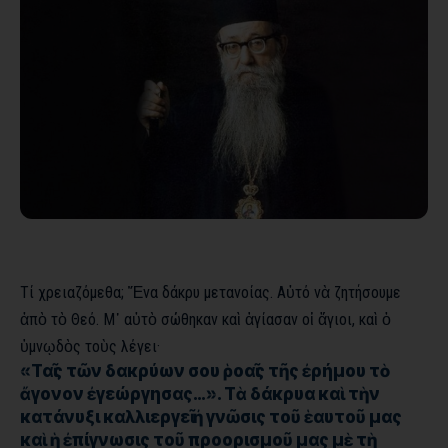
Τί χρειαζόμεθα; Ἕνα δάκρυ μετανοίας. Αὐτό νὰ ζητήσουμε
ἀπὸ τὸ Θεό. Μ᾿ αὐτὸ σώθηκαν καὶ ἁγίασαν οἱ ἅγιοι, καὶ ὁ
ὑμνῳδὸς τοὺς λέγει·
«Ταῖς τῶν δακρύων σου ῥοαῖς τῆς ἐρήμου τὸ
ἄγονον ἐγεώργησας…». Τὰ δάκρυα καὶ τὴν
κατάνυξι καλλιεργεῖ ἠ γνῶσις τοῦ ἑαυτοῦ μας
καὶ ἡ ἐπίγνωσις τοῦ προορισμοῦ μας μὲ τὴ