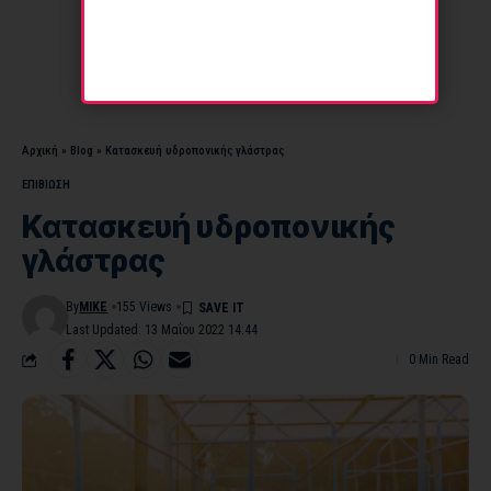
Αρχική
»
Blog
»
Κατασκευή υδροπονικής γλάστρας
ΕΠΙΒΙΩΣΗ
Κατασκευή υδροπονικής
γλάστρας
By
MIKE
155 Views
Last Updated: 13 Μαΐου 2022 14:44
0 Min Read