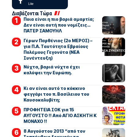
Like
Διαβάζονται Τώρα
Ποια είναι η πιο βαριά αμαρτία;
Δεν είναι αυτή που νομίζεις…
ΠΑΤΕΡ ΣΑΜΟΥΗΛ
Γέρων Παρθένιος (2ο ΜΕΡΟΣ) –
για Π.Α. Ταυτότητα Εβραίους
Πολέμους Γεγονότα (ΝΕΑ
Συνέντευξη)
Νύχτα, βαριά νύχτα έχει
καλύψει την Ευρώπη.
Κι αν είναι αυτό το κόκκινο
φεγγάρι του π. Βασίλειου του
Καυσοκαλυβίτη;
ΠΡΟΦΗΤΕΙΑ ΣΟΚ για 15
ΑΥΓΟΥΣΤΟ !! Από ΑΓΙΟ ΑΣΚΗΤΗ Κ
ΜΟΝΑΧΟ !!
8 Αυγούστου 2013 “από τον
Σεπτέμβριο ξεκινούν τα