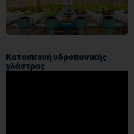
Κατασκευή υδροπονικής
γλάστρας