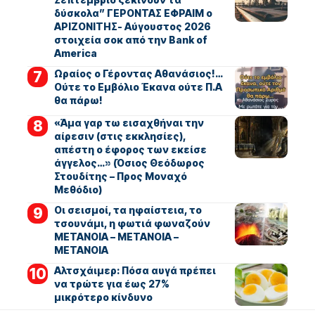
δύσκολα” ΓΕΡΟΝΤΑΣ ΕΦΡΑΙΜ ο
ΑΡΙΖΟΝΙΤΗΣ- Αύγουστος 2026
στοιχεία σοκ από την Bank of
America
Ωραίος ο Γέροντας Αθανάσιος!…
Ούτε το Εμβόλιο Έκανα ούτε Π.Α
θα πάρω!
«Άμα γαρ τω εισαχθήναι την
αίρεσιν (στις εκκλησίες),
απέστη ο έφορος των εκείσε
άγγελος…» (Όσιος Θεόδωρος
Στουδίτης – Προς Μοναχό
Μεθόδιο)
Οι σεισμοί, τα ηφαίστεια, το
τσουνάμι, η φωτιά φωναζούν
ΜΕΤΑΝΟΙΑ – ΜΕΤΑΝΟΙΑ –
ΜΕΤΑΝΟΙΑ
Αλτσχάιμερ: Πόσα αυγά πρέπει
να τρώτε για έως 27%
μικρότερο κίνδυνο