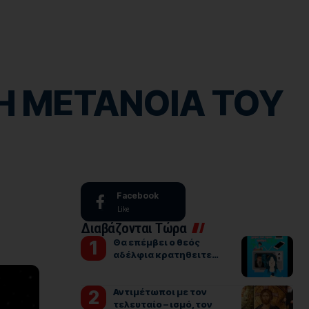
ΤΗ ΜΕΤΑΝΟΙΑ ΤΟΥ
Facebook
Like
Διαβάζονται Τώρα
Θα επέμβει ο θεός
αδέλφια κρατηθειτε…
Αντιμέτωποι με τον
τελευταίο – ισμό, τον