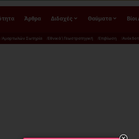
ότητα
Άρθρα
Διδαχές
Θαύματα
Βίοι
Αμαρτωλών Σωτηρία
Εθνικά \ Γεωστρατηγική
Επιβίωση
Ανέκδοτ