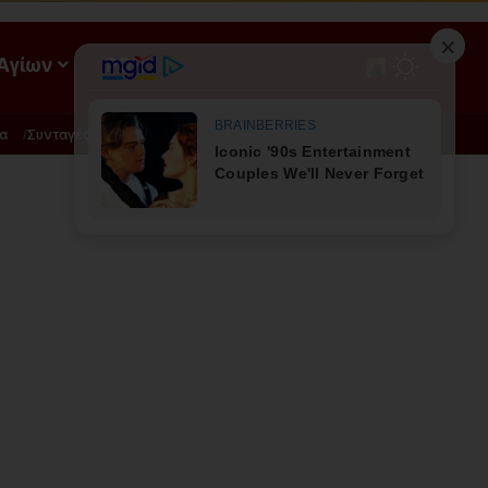
 Αγίων
ΡΟΗ
α
Συνταγές
Διατροφή - Φυσική Ιατρική