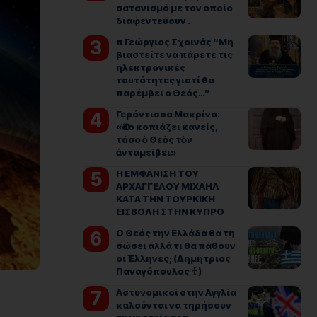
σατανισμό με τον οποίο
διαφεντεύουν .
π Γεώργιος Σχοινάς “Μη
βιαστείτε να πάρετε τις
ηλεκτρονικές
ταυτότητες γιατί θα
παρέμβει ο Θεός…”
Γερόντισσα Μακρίνα:
«Ὅσο κοπιάζει κανείς,
τόσο ὁ Θεὸς τὸν
ἀνταμείβει»
Η ΕΜΦΑΝΙΣΗ ΤΟΥ
ΑΡΧΑΓΓΕΛΟΥ ΜΙΧΑΗΛ
ΚΑΤΑ ΤΗΝ ΤΟΥΡΚΙΚΗ
ΕΙΣΒΟΛΗ ΣΤΗΝ ΚΥΠΡΟ
Ο Θεός την Ελλάδα θα τη
σώσει αλλά τι θα πάθουν
οι Έλληνες; (Δημήτριος
Παναγόπουλος ♰)
Αστυνομικοί στην Αγγλία
καλούνται να τηρήσουν