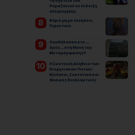
τη νηστεία του
Ραμαζανιού σε ένδειξη
αλληλεγγύης
Kύριε μη με ελεήσεις.
Γεροντικό.
Λαοθάλασσα στο ….
όρος….στη Μονή της
Μεταμόρφωσης!!
Η Σκοτεινή Αλήθεια των
Ενεργειακών Ποτών:
Κίνδυνοι, Συστατικά και
Φυσικές Εναλλακτικές