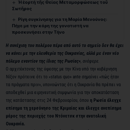
Ἡ ἑορτή τῆς Θείας Μεταμορφώσεως τοῦ
Σωτῆρος
Ρίγη συγκίνησης για τη Μαρία Μενούνος:
Πήγε με την κόρη της γονατιστή να
προσκυνήσει στην Τήνο
Η συνέχιση του πολέμου πέρα από αυτό το σημείο δεν θα έχει
να κάνει με την ελευθερία της Ουκρανίας, αλλά με έναν νέο
πόλεμο εναντίον της ίδιας της Ρωσίας»
, ανέφερε.
Ο αρχιτέκτονας της ύφεσης με την Κίνα υπό την κυβέρνηση
Νίξον πρότεινε ότι το «status quo» ante σημαίνει «πώς ήταν
τα πράγματα πριν», υπονοώντας ότι η Ουκρανία θα πρέπει να
αποδεχθεί μια ειρηνευτική συμφωνία για την αποκατάσταση
της κατάστασης στις 24 Φεβρουαρίου, όπου
η Ρωσία έλεγχε
επίσημα τη χερσόνησο της Κριμαίας και έλεγχε ανεπίσημα
μέρος της περιοχής του Ντόνετσκ στην ανατολική
Ουκρανία.