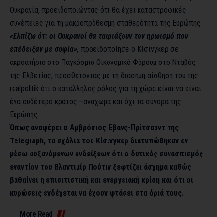
Ουκρανία, προειδοποιώντας ότι θα έχει καταστροφικές
συνέπειες για τη μακροπρόθεσμη σταθερότητα της Ευρώπης.
«Ελπίζω ότι οι Ουκρανοί θα ταιριάξουν τον ηρωισμό που
επέδειξαν με σοφία»,
προειδοποίησε ο Κίσινγκερ σε
ακροατήριο στο Παγκόσμιο Οικονομικό Φόρουμ στο Νταβός
της Ελβετίας, προσθέτοντας με τη διάσημη αίσθηση του της
realpolitik ότι ο κατάλληλος ρόλος για τη χώρα είναι να είναι
ένα ουδέτερο κράτος –ανάχωμα και όχι τα σύνορα της
Ευρώπης.
Όπως αναφέρει ο Αμβρόσιος Έβανς-Πρίτσαρντ της
Telegraph,
τα σχόλια του Κίσινγκερ διατυπώθηκαν εν
μέσω αυξανόμενων ενδείξεων ότι ο δυτικός συνασπισμός
εναντίον του Βλαντιμίρ Πούτιν ξεφτίζει άσχημα καθώς
βαθαίνει η επισιτιστική και ενεργειακή κρίση και ότι οι
κυρώσεις ενδέχεται να έχουν φτάσει στα όριά τους.
More Read