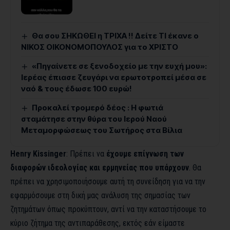
Θα σου ΣΗΚΩΘΕΙ η ΤΡΙΧΑ !! Δείτε ΤΙ έκανε ο
ΝΙΚΟΣ ΟΙΚΟΝΟΜΟΠΟΥΛΟΣ για το ΧΡΙΣΤΟ
«Πηγαίνετε σε ξενοδοχείο με την ευχή μου»:
Ιερέας έπιασε ζευγάρι να ερωτοτροπεί μέσα σε
ναό & τους έδωσε 100 ευρώ!
Προκαλεί τρομερό δέος : Η φωτιά
σταμάτησε στην θύρα του Ιερού Ναού
Μεταμορφώσεως του Σωτήρος στα Βίλια
Henry
Kissinger
: Πρέπει να
έχουμε επίγνωση των
διαφορών ιδεολογίας και ερμηνείας που υπάρχουν
. Θα
πρέπει να χρησιμοποιήσουμε αυτή τη συνείδηση για να την
εφαρμόσουμε στη δική μας ανάλυση της σημασίας των
ζητημάτων όπως προκύπτουν, αντί να την καταστήσουμε το
κύριο ζήτημα της αντιπαράθεσης, εκτός εάν είμαστε