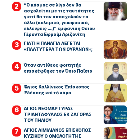
“Ο κόσμος σε λίγο δεν θα
ασχολείται με τις ταυτότητες
γιατί θα τον απασχολούν τα
άλλα (πολεμικά, γεωφυσικά,
ελλείψεις ….)” εμφάνιση Οσίου
Γέροντα Εφραίμ Αριζονίτη
ΓΙΑΤΙ Η ΠΑΝΑΓΙΑ ΛΕΓΕΤΑΙ
«ΠΛΑΤΥΤΕΡΑ ΤΩΝ ΟΥΡΑΝΩΝ»;
Όταν αντίθεος φοιτητής
επισκέφθηκε τον Όσιο Παΐσιο
Ὁ Ἅγιος Καλλίνικος Ἐπίσκοπος
Ἐδέσσης καὶ τὸ κάρο
ΑΓΙΟΣ ΝΕΟΜΑΡΤΥΡΑΣ
ΤΡΙΑΝΤΑΦΥΛΛΟΣ ΕΚ ΖΑΓΟΡΑΣ
ΤΟΥ ΠΗΛΙΟΥ
ΑΓΙΟΣ ΑΙΜΙΛΙΑΝΟΣ ΕΠΙΣΚΟΠΟΣ
ΚΥΖΙΚΟΥ Ο ΟΜΟΛΟΓΗΤΗΣ