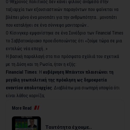
Ο 98χρονος πολιτικός δεν κάνει φίλους ανάμεσα στην
ταξιαρχία των εξουσιαστικών παραγόντων που φαίνεται να
βλέπει μόνο ένα μονοπάτι για την ανθρωπότητα… μονοπάτι
που καταλήγει σε ένα σύννεφο μανιταριών…
Ο Κίσινγκερ εμφανίστηκε σε ένα
Συνέδριο των Financial Times
το Σαββατοκύριακο προειδοποιώντας ότι «ζούμε τώρα σε μια
εντελώς νέα εποχή…»
Η βασική παραλλαγή στα πιο πρόσφατα σχόλιά του σχετικά
με τη Δύση και τη Ρωσία, ήταν η εξής:
Financial
Times
: Η
κυβέρνηση Μπάιντεν πλαισιώνει τη
μεγάλη γεωπολιτική της πρόκληση ως δημοκρατία
εναντίον απολυταρχίας
. Διαβλέπω μια σιωπηρή υποψία ότι
είναι λάθος κορνίζα;
More Read
Ταυτότητα έχουμε..