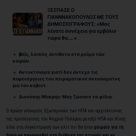
ΞΕΣΠΑΣΕ Ο
ΓΙΑΝΝΝΑΚΟΠΟΥΛΟΣ ΜΕ ΤΟΥΣ
ΔΗΜΟΣΙΟΓΡΑΦΟΥΣ: «Μας
λέγατε συνέχεια για εμβόλιο
τώρα θα…. »
Ἐμεῖς, λοιπόν, ἀντίθετα στό ρεῦμα τῶν
καιρῶν.
Αυτοκτόνησε γιατί δεν άντεχε τις
παρενέργειες του πειραματικού σκευάσματος
για τον κόβιντ.
Διονύσης Μακρής: Μας ζώσανε τα φίδια.
Ο πρώην υπουργός Εξωτερικών των ΗΠΑ και αρχιτέκτονας
της προσέγγισης του Ψυχρού Πολέμου μεταξύ ΗΠΑ και Κίνας
είπε στη συγκέντρωση των ελίτ ότι θα ήταν
μοιραίο για τη
Δύση να παρασυρθεί στη διάθεση της στιγμής και να