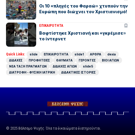
Οι 10 «πληγές του Φαραώ» χτυπούν την
Ευρώπη που διώχνει τον Χριστιανισμό!
ΕΠΙΚΑΙΡΟΤΗΤΑ
Βαφτίστηκε Χριστιανή και «γκρέμισε»
το ίντερνετ
Quick Links:
slide
ΕΠΙΚΑΙΡΟΤΗΤΑ
slide1
ΑΡΘΡΑ
dexia
ΔΙΔΑΧΕΣ
ΠΡΟΦΗΤΕΙΕΣ
ΘΑΥΜΑΤΑ
ΓΕΡΟΝΤΕΣ
ΒΙΟΙ ΑΓΙΩΝ
ΝΕΑ ΤΑΞΗ ΠΡΑΓΜΑΤΩΝ
ΔΙΔΑΧΕΣ ΑΓΙΩΝ
slide5
ΔΙΑΤΡΟΦΗ - ΦΥΣΙΚΗ ΙΑΤΡΙΚΗ
ΔΙΔΑΚΤΙΚΕΣ ΙΣΤΟΡΙΕΣ
© 2025 Βάλσαμο Ψυχής. Όλα τα δικαιώματα διατηρούνται.