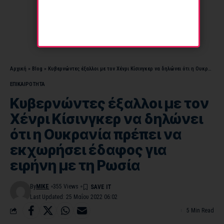
Αρχική
»
Blog
»
Κυβερνώντες έξαλλοι με τον Χένρι Κίσινγκερ να δηλώνει ότι η Ουκρανία πρέπει να εκχωρήσει έδαφος για ειρήνη με τη Ρωσία
ΕΠΙΚΑΙΡΟΤΗΤΑ
Κυβερνώντες έξαλλοι με τον
Χένρι Κίσινγκερ να δηλώνει
ότι η Ουκρανία πρέπει να
εκχωρήσει έδαφος για
ειρήνη με τη Ρωσία
By
MIKE
355 Views
Last Updated: 25 Μαΐου 2022 06:02
5 Min Read