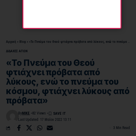
Αρχική
»
Blog
»
«Το Πνεύμα του Θεού φτιάχνει πρόβατα από λύκους, ενώ το πνεύμα του κόσμου, φτιάχνει λύκους από πρόβατα»
ΔΙΔΑΧΕΣ ΑΓΙΩΝ
«Το Πνεύμα του Θεού
φτιάχνει πρόβατα από
λύκους, ενώ το πνεύμα του
κόσμου, φτιάχνει λύκους από
πρόβατα»
By
MIKE
82 Views
Last Updated: 17 Μαΐου 2022 13:11
3 Min Read