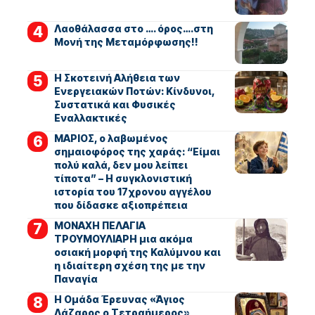
Λαοθάλασσα στο …. όρος….στη
Μονή της Μεταμόρφωσης!!
Η Σκοτεινή Αλήθεια των
Ενεργειακών Ποτών: Κίνδυνοι,
Συστατικά και Φυσικές
Εναλλακτικές
ΜΑΡΙΟΣ, ο λαβωμένος
σημαιοφόρος της χαράς: “Είμαι
πολύ καλά, δεν μου λείπει
τίποτα” – Η συγκλονιστική
ιστορία του 17χρονου αγγέλου
που δίδασκε αξιοπρέπεια
ΜΟΝΑΧΗ ΠΕΛΑΓΙΑ
ΤΡΟΥΜΟΥΛΙΑΡΗ μια ακόμα
οσιακή μορφή της Καλύμνου και
η ιδιαίτερη σχέση της με την
Παναγία
Η Ομάδα Έρευνας «Άγιος
Λάζαρος ο Τετραήμερος»