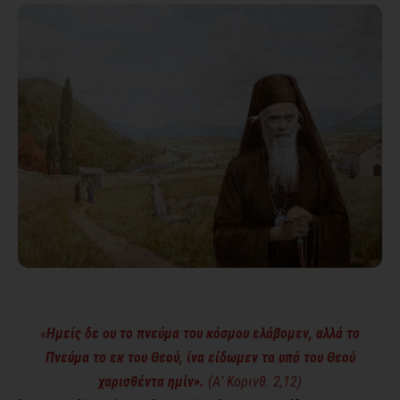
«
Ημείς δε ου το πνεύμα του κόσμου ελάβομεν, αλλά το
Πνεύμα το εκ του Θεού, ίνα είδωμεν τα υπό του Θεού
χαρισθέντα ημίν».
(Α’ Κορινθ. 2,12)