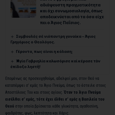
αδιάψευστη πραγματικότητα
και όχι συνωμοσιολογία, όπως
αποδεικνύεται από τα όσα είχε
πει ο Άγιος Παΐσιος.
Συμβουλές σέ νιόπαντρη γυναίκα – Άγιος
Γρηγόριος ο Θεολόγος.
Γέροντα, πως είναι η κόλαση;
Ἡ Ἁγία Γαβριηλία καλωσόρισε καὶ κέρασε τὸν
ἐπίδοξο ληστῆ!
Επομένως ας προσευχηθούμε, αδελφοί μου, στον Θεό να
καταπέμψει σ’ εμάς το Άγιο Πνεύμα, όπως το έστειλε στους
Αποστόλους Του και στους αγίους.
Όταν το Άγιο Πνεύμα
εισέλθει σ’ εμάς, τότε έχει έλθει σ’ εμάς η Βασιλεία του
Θεού
στην οποία βρίσκεται κάθε γλυκύτητα, αγαθοσύνη,
φαιδρότης, φως, λεπτότητα και Χάρις.