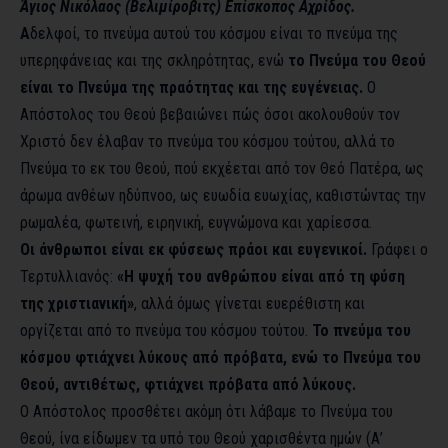
Άγιος Νικόλαος (Βελιμίροβιτς) Επίσκοπος Αχρίδος.
Α
δελφοί, το πνεύμα αυτού του κόσμου είναι το πνεύμα της
υπερηφάνειας και της σκληρότητας, ενώ
το Πνεύμα του Θεού
είναι το Πνεύμα της πραότητας και της ευγένειας.
Ο
Απόστολος του Θεού βεβαιώνει πώς όσοι ακολουθούν τον
Χριστό δεν έλαβαν το πνεύμα του κόσμου τούτου, αλλά το
Πνεύμα το εκ του Θεού, πού εκχέεται από τον Θεό Πατέρα, ως
άρωμα ανθέων ηδύπνοο, ως ευωδία ευωχίας, καθιστώντας την
ρωμαλέα, φωτεινή, ειρηνική, ευγνώμονα και χαρίεσσα.
Οι άνθρωποι είναι εκ φύσεως πράοι και ευγενικοί.
Γράφει ο
Τερτυλλιανός:
«Η ψυχή του ανθρώπου είναι από τη φύση
της χριστιανική»
, αλλά όμως γίνεται ευερέθιστη και
οργίζεται από το πνεύμα του κόσμου τούτου.
Το πνεύμα του
κόσμου φτιάχνει λύκους από πρόβατα, ενώ το Πνεύμα του
Θεού, αντιθέτως, φτιάχνει πρόβατα από λύκους.
Ο Απόστολος προσθέτει ακόμη ότι λάβαμε το Πνεύμα του
Θεού, ίνα είδωμεν τα υπό του Θεού χαρισθέντα ημών (Α’