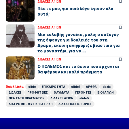
ΔΙΔΑΧΕΣ ΑΓΙΩΝ
Πέστε μου, για ποιό λόγο έγιναν όλα
αυτά;
ΔΙΔΑΧΕΣ ΑΓΙΩΝ
Μία ευλαβής γυναίκα, μόλις ο σύζυγός
της έφευγε για δουλειές του στη
Δράμα, εκείνη ανηφόριζε βιαστικά για
το μοναστήρι, για να….
ΔΙΔΑΧΕΣ ΑΓΙΩΝ
Ο ΠΟΛΕΜΟΣ και τα δεινά που έρχονται
θα φέρουν και καλά πράγματα
Quick Links:
slide
ΕΠΙΚΑΙΡΟΤΗΤΑ
slide1
ΑΡΘΡΑ
dexia
ΔΙΔΑΧΕΣ
ΠΡΟΦΗΤΕΙΕΣ
ΘΑΥΜΑΤΑ
ΓΕΡΟΝΤΕΣ
ΒΙΟΙ ΑΓΙΩΝ
ΝΕΑ ΤΑΞΗ ΠΡΑΓΜΑΤΩΝ
ΔΙΔΑΧΕΣ ΑΓΙΩΝ
slide5
ΔΙΑΤΡΟΦΗ - ΦΥΣΙΚΗ ΙΑΤΡΙΚΗ
ΔΙΔΑΚΤΙΚΕΣ ΙΣΤΟΡΙΕΣ