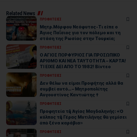
Related News
ΠΡΟΦΗΤΕΙΕΣ
Μητρ.Μόρφου Νεόφυτος-Τι είπε ο
Άγιος Παΐσιος για τον πόλεμο και τη
στάση της Ρωσίας στην Τουρκία;
ΠΡΟΦΗΤΕΙΕΣ
Ο ΑΓΙΟΣ ΠΟΡΦΥΡΙΟΣ ΓΙΑ ΠΡΟΣΩΠΙΚΟ
ΑΡΙΘΜΟ ΚΑΙ ΝΕΑ ΤΑΥΤΟΤΗΤΑ – ΚΑΡΤΑ!
ΤΙ ΕΙΧΕ ΔΕΙ ΑΠΟ ΤΟ 1982! Βίντεο
ΠΡΟΦΗΤΕΙΕΣ
Δεν θέλω να είμαι Προφήτης αλλά θα
συμβεί αυτό… – Μητροπολίτης
Αυγουστίνος Καντιώτης †
ΠΡΟΦΗΤΕΙΕΣ
Προφητεία τῆς Ἁγίας Μαγδαληνής: «Ὁ
κόλπος τῆς Γέρας Μυτιλήνης θὰ γεμίσει
ἀπὸ ξένα καράβια»
ΠΡΟΦΗΤΕΙΕΣ