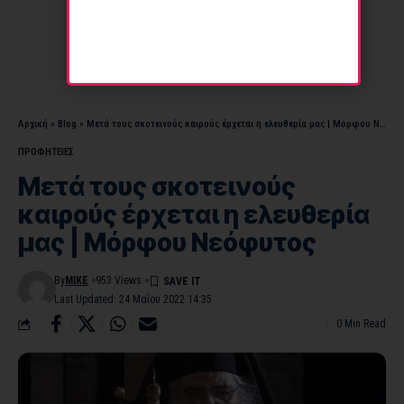
Αρχική
»
Blog
»
Μετά τους σκοτεινούς καιρούς έρχεται η ελευθερία μας | Μόρφου Νεόφυτος
ΠΡΟΦΗΤΕΙΕΣ
Μετά τους σκοτεινούς
καιρούς έρχεται η ελευθερία
μας | Μόρφου Νεόφυτος
By
MIKE
953 Views
Last Updated: 24 Μαΐου 2022 14:35
0 Min Read