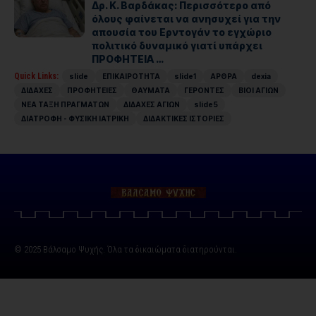
Δρ. Κ. Βαρδάκας: Περισσότερο από
όλους φαίνεται να ανησυχεί για την
απουσία του Ερντογάν το εγχώριο
πολιτικό δυναμικό γιατί υπάρχει
ΠΡΟΦΗΤΕΙΑ …
Quick Links:
slide
ΕΠΙΚΑΙΡΟΤΗΤΑ
slide1
ΑΡΘΡΑ
dexia
ΔΙΔΑΧΕΣ
ΠΡΟΦΗΤΕΙΕΣ
ΘΑΥΜΑΤΑ
ΓΕΡΟΝΤΕΣ
ΒΙΟΙ ΑΓΙΩΝ
ΝΕΑ ΤΑΞΗ ΠΡΑΓΜΑΤΩΝ
ΔΙΔΑΧΕΣ ΑΓΙΩΝ
slide5
ΔΙΑΤΡΟΦΗ - ΦΥΣΙΚΗ ΙΑΤΡΙΚΗ
ΔΙΔΑΚΤΙΚΕΣ ΙΣΤΟΡΙΕΣ
© 2025 Βάλσαμο Ψυχής. Όλα τα δικαιώματα διατηρούνται.