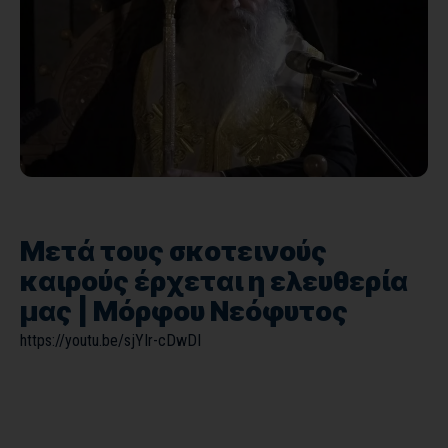
Μετά τους σκοτεινούς
καιρούς έρχεται η ελευθερία
μας | Μόρφου Νεόφυτος
https://youtu.be/sjYIr-cDwDI