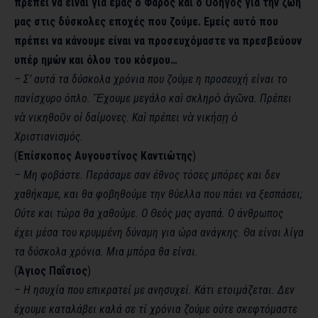
πρέπει να είναι για εμάς ο Φάρος και ο Οδηγός για την ζωή
μας στις δύσκολες εποχές που ζούμε. Εμείς αυτό που
πρέπει να κάνουμε είναι να προσευχόμαστε να πρεσβεύουν
υπέρ ημών και όλου του κόσμου…
– Σ’ αυτά τα δύσκολα χρόνια που ζούμε η προσευχή είναι το
πανίσχυρο όπλο. Ἔχουμε μεγάλο καὶ σκληρὸ ἀγῶνα. Πρέπει
νὰ νικηθοῦν οἱ δαίμονες. Kαὶ πρέπει νὰ νικήσῃ ὁ
Χριστιανισμός.
(
Επίσκοπος Αυγουστίνος Καντιώτης
)
– Μη φοβάστε. Περάσαμε σαν έθνος τόσες μπόρες και δεν
χαθήκαμε, και θα φοβηθούμε την θύελλα που πάει να ξεσπάσει;
Ούτε και τώρα θα χαθούμε. Ο Θεός μας αγαπά. Ο άνθρωπος
έχει μέσα του κρυμμένη δύναμη για ώρα ανάγκης. Θα είναι λίγα
τα δύσκολα χρόνια. Μια μπόρα θα είναι.
(
Άγιος Παΐσιος
)
– Η ησυχία που επικρατεί με ανησυχεί. Κάτι ετοιμάζεται. Δεν
έχουμε καταλάβει καλά σε τί χρόνια ζούμε ούτε σκεφτόμαστε