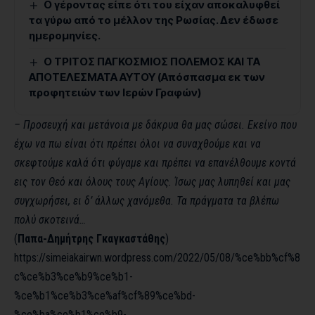
Ο γέροντας είπε ότι του είχαν αποκαλυφθεί
τα γύρω από το μέλλον της Ρωσίας. Δεν έδωσε
ημερομηνίες.
Ο ΤΡΙΤΟΣ ΠΑΓΚΟΣΜΙΟΣ ΠΟΛΕΜΟΣ ΚΑΙ ΤΑ
ΑΠΟΤΕΛΕΣΜΑΤΑ ΑΥΤΟΥ (Απόσπασμα εκ των
προφητειών των Ιερών Γραφών)
– Προσευχή και μετάνοια με δάκρυα θα μας σώσει. Εκείνο που
έχω να πω είναι ότι πρέπει όλοι να συναχθούμε και να
σκεφτούμε καλά ότι φύγαμε και πρέπει να επανέλθουμε κοντά
εις τον Θεό και όλους τους Αγίους. Ίσως μας λυπηθεί και μας
συγχωρήσει, ει δ’ άλλως χανόμεθα. Τα πράγματα τα βλέπω
πολύ σκοτεινά…
(
Παπα-Δημήτρης Γκαγκαστάθης
)
https://simeiakairwn.wordpress.com/2022/05/08/%ce%bb%cf%8
c%ce%b3%ce%b9%ce%b1-
%ce%b1%ce%b3%ce%af%cf%89%ce%bd-
%ce%ba%ce%b1%ce%b9-