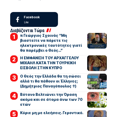
Facebook
Like
Διαβάζονται Τώρα
π Γεώργιος Σχοινάς “Μη
βιαστείτε να πάρετε τις
ηλεκτρονικές ταυτότητες γιατί
θα παρέμβει ο Θεός…”
Η ΕΜΦΑΝΙΣΗ ΤΟΥ ΑΡΧΑΓΓΕΛΟΥ
ΜΙΧΑΗΛ ΚΑΤΑ ΤΗΝ ΤΟΥΡΚΙΚΗ
ΕΙΣΒΟΛΗ ΣΤΗΝ ΚΥΠΡΟ
Ο Θεός την Ελλάδα θα τη σώσει
αλλά τι θα πάθουν οι Έλληνες;
(Δημήτριος Παναγόπουλος ♰)
Βότανο Βελτιώνει την Όραση
ακόμα και σε άτομα άνω των 70
ετών
Kύριε μη με ελεήσεις. Γεροντικό.