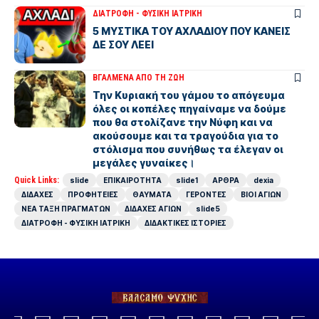
ΔΙΑΤΡΟΦΗ - ΦΥΣΙΚΗ ΙΑΤΡΙΚΗ
5 ΜΥΣΤΙΚΑ ΤΟΥ ΑΧΛΑΔΙΟΥ ΠΟΥ ΚΑΝΕΙΣ
ΔΕ ΣΟΥ ΛΕΕΙ
ΒΓΑΛΜΕΝΑ ΑΠΟ ΤΗ ΖΩΗ
Την Κυριακή του γάμου το απόγευμα
όλες οι κοπέλες πηγαίναμε να δούμε
που θα στολίζανε την Νύφη και να
ακούσουμε και τα τραγούδια για το
στόλισμα που συνήθως τα έλεγαν οι
μεγάλες γυναίκες।
Quick Links:
slide
ΕΠΙΚΑΙΡΟΤΗΤΑ
slide1
ΑΡΘΡΑ
dexia
ΔΙΔΑΧΕΣ
ΠΡΟΦΗΤΕΙΕΣ
ΘΑΥΜΑΤΑ
ΓΕΡΟΝΤΕΣ
ΒΙΟΙ ΑΓΙΩΝ
ΝΕΑ ΤΑΞΗ ΠΡΑΓΜΑΤΩΝ
ΔΙΔΑΧΕΣ ΑΓΙΩΝ
slide5
ΔΙΑΤΡΟΦΗ - ΦΥΣΙΚΗ ΙΑΤΡΙΚΗ
ΔΙΔΑΚΤΙΚΕΣ ΙΣΤΟΡΙΕΣ