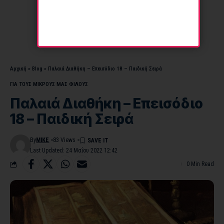
Αρχική
»
Blog
»
Παλαιά Διαθήκη – Επεισόδιο 18 – Παιδική Σειρά
ΓΙΑ ΤΟΥΣ ΜΙΚΡΟΥΣ ΜΑΣ ΦΙΛΟΥΣ
Παλαιά Διαθήκη – Επεισόδιο
18 – Παιδική Σειρά
By
MIKE
83 Views
Last Updated: 24 Μαΐου 2022 12:42
0 Min Read