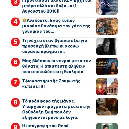
Γερόντισσα Γαλακτία: « Έρχεται
μπόρα αλλά και δόξα…» (1
Αυγούστου 2016)!
Ανέκδοτο: Ένας τύπος
μισούσε θανάσιμα τον γάτο της
γυναίκας του…
Τη νύχτα όταν βγαίνω έξω για
προσευχή βλέπω κι ακούω
ουράνια πράγματα..
Μας βλέπουν οι νεκροί μετά τον
θάνατο; Η απίστευτη αλήθεια
που αποκαλύπτει η Εκκλησία
Τὸ μοναστήρι τῆς Σουρωτῆς
«ἔπεσε»!!!
Τό πρόσφορο τής μάνας.
Υπάρχουν πράγματα μέσα στήν
Ορθόδοξη ζωή πού δέν
εξηγούνται μόνο μέ λόγια.
Η υπογραφή του Θεού