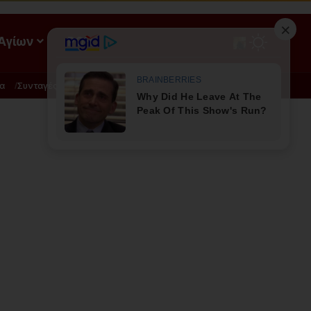
 Αγίων
ΡΟΗ
α
Συνταγές
Διατροφή - Φυσική Ιατρική