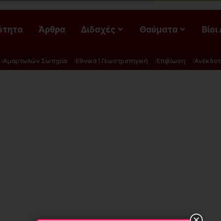
ότητα
Άρθρα
Διδαχές
Θαύματα
Βίοι
Αμαρτωλών Σωτηρία
Εθνικά \ Γεωστρατηγική
Επιβίωση
Ανέκδοτ