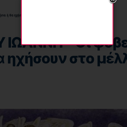
ει ή θα ηχήσουν στο μέλλον;
ΩΑΝΝΗ – Οι φοβερ
α ηχήσουν στο μέλ