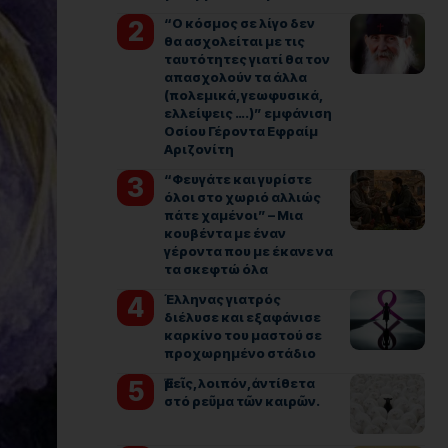
“Ο κόσμος σε λίγο δεν
θα ασχολείται με τις
ταυτότητες γιατί θα τον
απασχολούν τα άλλα
(πολεμικά, γεωφυσικά,
ελλείψεις ….)” εμφάνιση
Οσίου Γέροντα Εφραίμ
Αριζονίτη
“Φευγάτε και γυρίστε
όλοι στο χωριό αλλιώς
πάτε χαμένοι” – Μια
κουβέντα με έναν
γέροντα που με έκανε να
τα σκεφτώ όλα
Έλληνας γιατρός
διέλυσε και εξαφάνισε
καρκίνο του μαστού σε
προχωρημένο στάδιο
Ἐμεῖς, λοιπόν, ἀντίθετα
στό ρεῦμα τῶν καιρῶν.