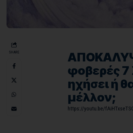
SHARE
ΑΠΟΚΑΛΥΨΗ
φοβερές 7 
ηχήσει ή θ
μέλλον;
https://youtu.be/fAiHTxseTS