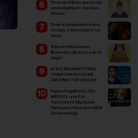
Όταν αντίθεος φοιτητής
επισκέφθηκε τον Όσιο
Παΐσιο
Όταν ο άνθρωπος κάνει
το λίγο, ο Θεός κάνει το
πολύ.
Ὁ Ἅγιος Καλλίνικος
Ἐπίσκοπος Ἐδέσσης καὶ τὸ
κάρο
ΑΓΙΟΣ ΝΕΟΜΑΡΤΥΡΑΣ
ΤΡΙΑΝΤΑΦΥΛΛΟΣ ΕΚ
ΖΑΓΟΡΑΣ ΤΟΥ ΠΗΛΙΟΥ
Γέρων Παρθένιος (2ο
ΜΕΡΟΣ) – για Π.Α.
Ταυτότητα Εβραίους
Πολέμους Γεγονότα (ΝΕΑ
Συνέντευξη)