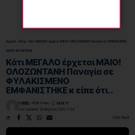
Αρχική
»
Blog
»
Κάτι ΜΕΓΑΛΟ έρχεται ΜΆΙΟ! ΟΛΟΖΩΝΤΑΝΗ Παναγία σε ΦΥΛΑΚΙΣΜΕΝΟ ΕΜΦΑΝΙΣΤΗΚΕ κ είπε ότι..
ΧΩΡΊΣ ΚΑΤΗΓΟΡΊΑ
Κάτι ΜΕΓΑΛΟ έρχεται ΜΆΙΟ!
ΟΛΟΖΩΝΤΑΝΗ Παναγία σε
ΦΥΛΑΚΙΣΜΕΝΟ
ΕΜΦΑΝΙΣΤΗΚΕ κ είπε ότι..
By
MIKE
4286 Views
Last Updated: 30 Απριλίου 2025 11:34
0 Min Read