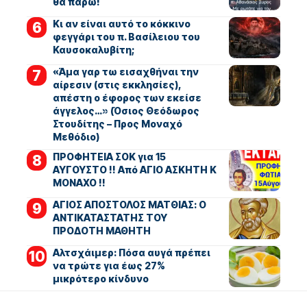
θα πάρω!
Κι αν είναι αυτό το κόκκινο
φεγγάρι του π. Βασίλειου του
Καυσοκαλυβίτη;
«Άμα γαρ τω εισαχθήναι την
αίρεσιν (στις εκκλησίες),
απέστη ο έφορος των εκείσε
άγγελος…» (Όσιος Θεόδωρος
Στουδίτης – Προς Μοναχό
Μεθόδιο)
ΠΡΟΦΗΤΕΙΑ ΣΟΚ για 15
ΑΥΓΟΥΣΤΟ !! Από ΑΓΙΟ ΑΣΚΗΤΗ Κ
ΜΟΝΑΧΟ !!
ΑΓΙΟΣ ΑΠΟΣΤΟΛΟΣ ΜΑΤΘΙΑΣ: Ο
ΑΝΤΙΚΑΤΑΣΤΑΤΗΣ ΤΟΥ
ΠΡΟΔΟΤΗ ΜΑΘΗΤΗ
Αλτσχάιμερ: Πόσα αυγά πρέπει
να τρώτε για έως 27%
μικρότερο κίνδυνο