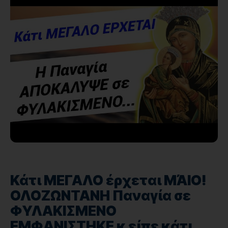
Κάτι ΜΕΓΑΛΟ έρχεται ΜΆΙΟ!
ΟΛΟΖΩΝΤΑΝΗ Παναγία σε
ΦΥΛΑΚΙΣΜΕΝΟ
ΕΜΦΑΝΙΣΤΗΚΕ κ είπε κάτι