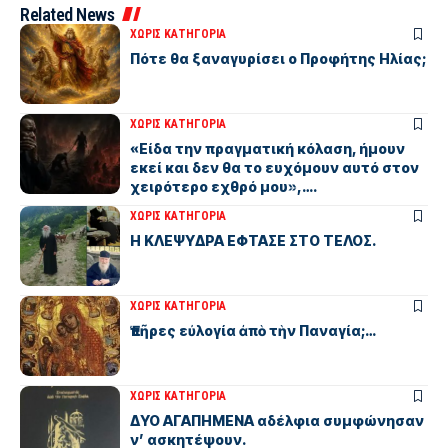
Related News
ΧΩΡΊΣ ΚΑΤΗΓΟΡΊΑ
Πότε θα ξαναγυρίσει ο Προφήτης Ηλίας;
ΧΩΡΊΣ ΚΑΤΗΓΟΡΊΑ
«Είδα την πραγματική κόλαση, ήμουν
εκεί και δεν θα το ευχόμουν αυτό στον
χειρότερο εχθρό μου»,….
ΧΩΡΊΣ ΚΑΤΗΓΟΡΊΑ
Η ΚΛΕΨΥΔΡΑ ΕΦΤΑΣΕ ΣΤΟ ΤΕΛΟΣ.
ΧΩΡΊΣ ΚΑΤΗΓΟΡΊΑ
Ἐπῆρες εὐλογία ἀπὸ τὴν Παναγία;…
ΧΩΡΊΣ ΚΑΤΗΓΟΡΊΑ
ΔΥΟ ΑΓΑΠΗΜΕΝΑ αδέλφια συμφώνησαν
ν’ ασκητέψουν.