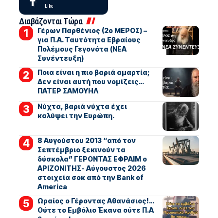
Like
Διαβάζονται Τώρα
Γέρων Παρθένιος (2ο ΜΕΡΟΣ) –
για Π.Α. Ταυτότητα Εβραίους
Πολέμους Γεγονότα (ΝΕΑ
Συνέντευξη)
Ποια είναι η πιο βαριά αμαρτία;
Δεν είναι αυτή που νομίζεις…
ΠΑΤΕΡ ΣΑΜΟΥΗΛ
Νύχτα, βαριά νύχτα έχει
καλύψει την Ευρώπη.
8 Αυγούστου 2013 “από τον
Σεπτέμβριο ξεκινούν τα
δύσκολα” ΓΕΡΟΝΤΑΣ ΕΦΡΑΙΜ ο
ΑΡΙΖΟΝΙΤΗΣ- Αύγουστος 2026
στοιχεία σοκ από την Bank of
America
Ωραίος ο Γέροντας Αθανάσιος!…
Ούτε το Εμβόλιο Έκανα ούτε Π.Α