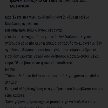
φωτιά φωναζούν ΜΕΤΑΝΟΙΑ – ΜΕΤΑΝΟΙΑ –
ΜΕΤΑΝΟΙΑ
Μας έχετε πει πως, αν διαβάζη κανείς κάθε μέρα ένα
Κεφάλαιο, αγιάζεται».
Και απήντησε πάλι ο Άγιος γέροντας:
«Γιατί να στενοχωριέσαι γι’ αυτό; Εάν διαβάσης λίγους
στίχους ή μόνο μία λέξη ή απλώς ασπασθής το Ευαγγέλιο, δεν
αγιάζεσαι; Άλλωστε, εσύ δεν εγνώρισες τώρα τον Χριστό.
Γιατί δεν μελετάς νοερά όσα διάβασες ή όσα άκουσες μέχρι
τώρα; Όλη η βάσι είναι η σωστή τοποθέτησι.
Να πης:
“Τώρα ο Θεός με θέλει έτσι, πριν από λίγα χρόνια με ήθελε
αλλιώς”!
Ένας ευλαβής δικηγόρος στα γεράματά του δεν έβλεπε και μου
είπε κάποτε:
“Κάνε γέροντα, προσευχή να μπορώ λίγο να διαβάζω και να