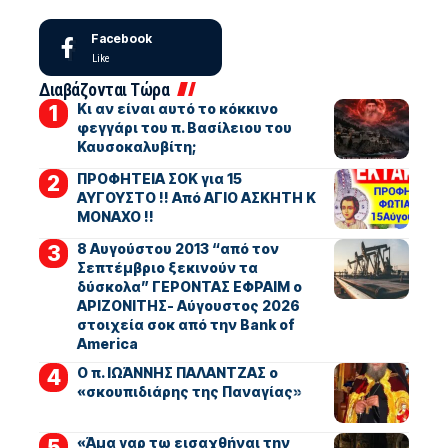
Facebook
Like
Διαβάζονται Τώρα
Κι αν είναι αυτό το κόκκινο
φεγγάρι του π. Βασίλειου του
Καυσοκαλυβίτη;
ΠΡΟΦΗΤΕΙΑ ΣΟΚ για 15
ΑΥΓΟΥΣΤΟ !! Από ΑΓΙΟ ΑΣΚΗΤΗ Κ
ΜΟΝΑΧΟ !!
8 Αυγούστου 2013 “από τον
Σεπτέμβριο ξεκινούν τα
δύσκολα” ΓΕΡΟΝΤΑΣ ΕΦΡΑΙΜ ο
ΑΡΙΖΟΝΙΤΗΣ- Αύγουστος 2026
στοιχεία σοκ από την Bank of
America
Ο π. ΙΩΆΝΝΗΣ ΠΑΛΑΝΤΖΑΣ ο
«σκουπιδιάρης της Παναγίας»
«Άμα γαρ τω εισαχθήναι την