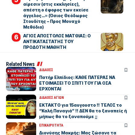
αίρεσιν (στις εκκλησίες),
απέστη ο έφορος των εκείσε
άγγελος…» (Όσιος Θεόδωρος
Στουδίτης – Προς Μοναχό
Μεθόδιο)
ΑΓΙΟΣ ΑΠΟΣΤΟΛΟΣ ΜΑΤΘΙΑΣ: Ο
ΑΝΤΙΚΑΤΑΣΤΑΤΗΣ ΤΟΥ
ΠΡΟΔΟΤΗ ΜΑΘΗΤΗ
Related News
ΔΙΔΑΧΕΣ
Πατήρ Ελπίδιος: ΚΑΘΕ ΠΑΤΕΡΑΣ ΝΑ
ΕΤΟΙΜΑΣΕΙ ΤΟ ΣΠΙΤΙ ΤΟΥ ΓΙΑ ΟΣΑ
ΕΡΧΟΝΤΑΙ
ΔΙΔΑΧΕΣ ΑΓΙΩΝ
ΕΚΤΑΚΤΟ για 15αυγουστο !! ΤΕΛΟΣ το
“Καλή Παναγιά” !! ΔΕΝ θα το ξαναπείς ή
μήπως θα το ξαναπούμε ;;
ΕΠΙΚΑΙΡΟΤΗΤΑ
Διονύσης Μακρής: Μας ζώσανε τα