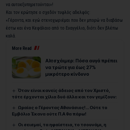
να αυτοεξυπηρετούνται»!
Και τον ερώτησε ο σχεδόν τυφλός αδελφός:
«Γέροντα, και εγώ στενοχωριέμαι που δεν μπορώ να διαβάσω
έστω και ένα Κεφάλαιο από το Ευαγγέλιο, διότι δεν βλέπω
καλά.
More Read
Αλτσχάιμερ: Πόσα αυγά πρέπει
να τρώτε για έως 27%
μικρότερο κίνδυνο
Όταν είναι κανείς άδειος από τον Χριστό,
τότε έρχονται χίλια δυό άλλα και τον γεμίζουν:
Ωραίος ο Γέροντας Αθανάσιος!… Ούτε το
Εμβόλιο Έκανα ούτε Π.Α θα πάρω!
Οι σεισμοί, τα ηφαίστεια, το τσουνάμι, η