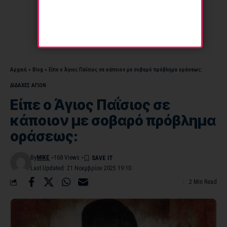
Αρχική
»
Blog
»
Είπε ο Άγιος Παΐσιος σε κάποιον με σοβαρό πρόβλημα οράσεως:
ΔΙΔΑΧΕΣ ΑΓΙΩΝ
Είπε ο Άγιος Παΐσιος σε
κάποιον με σοβαρό πρόβλημα
οράσεως:
By
MIKE
168 Views
Last Updated: 21 Νοεμβρίου 2025 19:10
2 Min Read