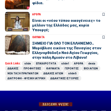
φίδια.
ΑΡΘΡΑ
Είναι οι «νέου τύπου οικογένειες» το
μέλλον της Ελλάδας μας, κυρία
Υπουργέ;
ΘΑΥΜΑΤΑ
ΣΗΜΕΙΟ ΓΙΑ ΟΛΟ ΤΟΝ ΕΛΛΗΝΙΣΜΟ..
Μυρόβλισε εικόνα της Παναγίας στον
Ελληνορθόδοξο Ναό Αγίου Γεωργίου,
στην πόλη Αμιούν στο Λίβανο!
Quick Links:
slide
ΕΠΙΚΑΙΡΟΤΗΤΑ
slide1
ΑΡΘΡΑ
dexia
ΔΙΔΑΧΕΣ
ΠΡΟΦΗΤΕΙΕΣ
ΘΑΥΜΑΤΑ
ΓΕΡΟΝΤΕΣ
ΒΙΟΙ ΑΓΙΩΝ
ΝΕΑ ΤΑΞΗ ΠΡΑΓΜΑΤΩΝ
ΔΙΔΑΧΕΣ ΑΓΙΩΝ
slide5
ΔΙΑΤΡΟΦΗ - ΦΥΣΙΚΗ ΙΑΤΡΙΚΗ
ΔΙΔΑΚΤΙΚΕΣ ΙΣΤΟΡΙΕΣ