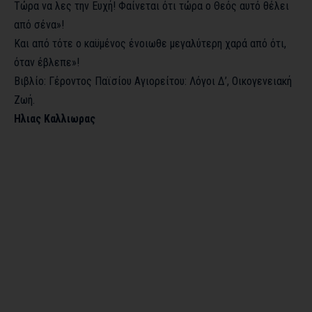
Τώρα να λες την Ευχή! Φαίνεται ότι τώρα ο Θεός αυτό θέλει
από σένα»!
Και από τότε ο καϋμένος ένοιωθε μεγαλύτερη χαρά από ότι,
όταν έβλεπε»!
Βιβλίο: Γέροντος Παϊσίου Αγιορείτου: Λόγοι Δ’, Οικογενειακή
Ζωή.
Ηλιας Καλλιωρας