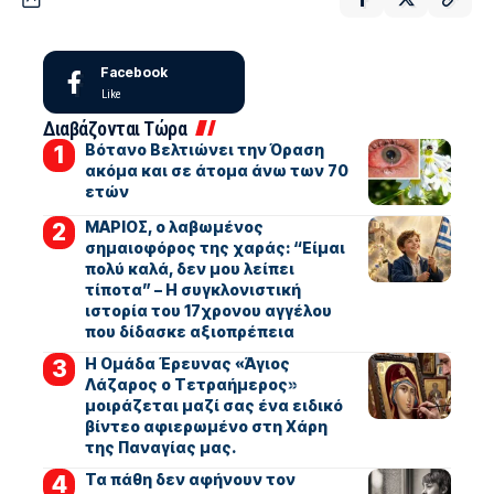
Facebook
Like
Διαβάζονται Τώρα
Βότανο Βελτιώνει την Όραση
ακόμα και σε άτομα άνω των 70
ετών
ΜΑΡΙΟΣ, ο λαβωμένος
σημαιοφόρος της χαράς: “Είμαι
πολύ καλά, δεν μου λείπει
τίποτα” – Η συγκλονιστική
ιστορία του 17χρονου αγγέλου
που δίδασκε αξιοπρέπεια
Η Ομάδα Έρευνας «Άγιος
Λάζαρος ο Τετραήμερος»
μοιράζεται μαζί σας ένα ειδικό
βίντεο αφιερωμένο στη Χάρη
της Παναγίας μας.
Τα πάθη δεν αφήνουν τον