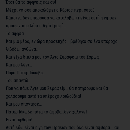
Έτσι θα το αφήνεις και συ!
Μέχρι να σου αποκαλύψει ο Κύριος περί αυτού.
Κάποτε…δεν μπορούσα να καταλάβω τι είναι αυτή η γη των
πραεων που λέει η Αγία Γραφή…
Το άφησα…
Και μια μέρα, εν ώρα προσευχής… βρέθηκα σε ένα υπέροχο
λιβάδι… ανθώνα…
Και είχα δίπλα μου τον Άγιο Σεραφείμ του Σαρωφ.
Και μου λέει…
Πάμε Πάτερ Ιάκωβε…
Του απαντώ…
Που να πάμε Άγιε μου Σεραφείμ… θα πατήσουμε και θα
χαλάσουμε αυτά τα υπέροχα λουλούδια!
Και μου απάντησε…
Πάτερ Ιάκωβε πάτα τα άφοβα…δεν χαλανε!
Είναι άφθορα!
Αυτή εδώ είναι η γη των Πραεων που όλα είναι άφθορα… και