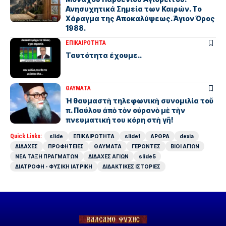
Ανησυχητικά Σημεία των Καιρών. Το
Χάραγμα της Αποκαλύψεως. Άγιον Όρος
1988.
ΕΠΙΚΑΙΡΟΤΗΤΑ
Ταυτότητα έχουμε..
ΘΑΥΜΑΤΑ
Ἡ θαυμαστὴ τηλεφωνικὴ συνομιλία τοῦ
π. Παύλου ἀπὸ τὸν οὐρανὸ μὲ τὴν
πνευματική του κόρη στὴ γῆ!
Quick Links:
slide
ΕΠΙΚΑΙΡΟΤΗΤΑ
slide1
ΑΡΘΡΑ
dexia
ΔΙΔΑΧΕΣ
ΠΡΟΦΗΤΕΙΕΣ
ΘΑΥΜΑΤΑ
ΓΕΡΟΝΤΕΣ
ΒΙΟΙ ΑΓΙΩΝ
ΝΕΑ ΤΑΞΗ ΠΡΑΓΜΑΤΩΝ
ΔΙΔΑΧΕΣ ΑΓΙΩΝ
slide5
ΔΙΑΤΡΟΦΗ - ΦΥΣΙΚΗ ΙΑΤΡΙΚΗ
ΔΙΔΑΚΤΙΚΕΣ ΙΣΤΟΡΙΕΣ