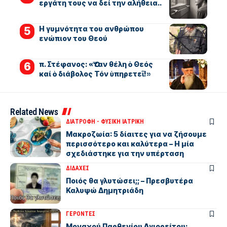
εργάτη τους να δεί την αλήθεια..
Η γυμνότητα του ανθρώπου
ενώπιον του Θεού
π. Στέφανος: «Ὅταν θέλη ὁ Θεός
καί ὁ διάβολος Τόν ὑπηρετεῖ!»
Related News
ΔΙΑΤΡΟΦΗ - ΦΥΣΙΚΗ ΙΑΤΡΙΚΗ
Μακροζωία: 5 δίαιτες για να ζήσουμε
περισσότερο και καλύτερα – Η μία
σχεδιάστηκε για την υπέρταση
ΔΙΔΑΧΕΣ
Ποιός θα γλυτώσει;; – Πρεσβυτέρα
Καλυψώ Δημητριάδη
ΓΕΡΟΝΤΕΣ
Μοναχού Παρθενίου Αγιορείτου: