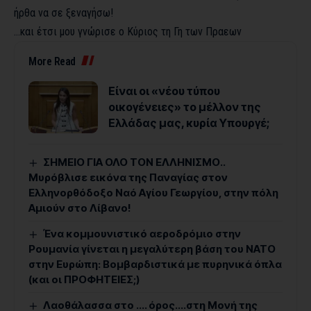
ήρθα να σε ξεναγήσω!
…και έτσι μου γνώρισε ο Κύριος τη Γη των Πραεων
More Read
Είναι οι «νέου τύπου
οικογένειες» το μέλλον της
Ελλάδας μας, κυρία Υπουργέ;
ΣΗΜΕΙΟ ΓΙΑ ΟΛΟ ΤΟΝ ΕΛΛΗΝΙΣΜΟ..
Μυρόβλισε εικόνα της Παναγίας στον
Ελληνορθόδοξο Ναό Αγίου Γεωργίου, στην πόλη
Αμιούν στο Λίβανο!
Ένα κομμουνιστικό αεροδρόμιο στην
Ρουμανία γίνεται η μεγαλύτερη βάση του ΝΑΤΟ
στην Ευρώπη: Βομβαρδιστικά με πυρηνικά όπλα
(και οι ΠΡΟΦΗΤΕΙΕΣ;)
Λαοθάλασσα στο …. όρος….στη Μονή της