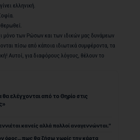
ίνει ελληνική.
Σοφία.
υθερωθεί.
χι μόνο των Ρώσων και των ιδικών μας δυνάμεων
ονται πίσω από κάποια ιδιωτικά συμφέροντα, τα
κή! Αυτοί, για διαφόρους λόγους, θέλουν το
 θα ελέγχονται από το Θηρίο στις
ς»
γεννιέται κανείς αλλά πολλοί αναγεννώνται.”
ον όρος… πως θα ζήσω χωρίς την κάρτα