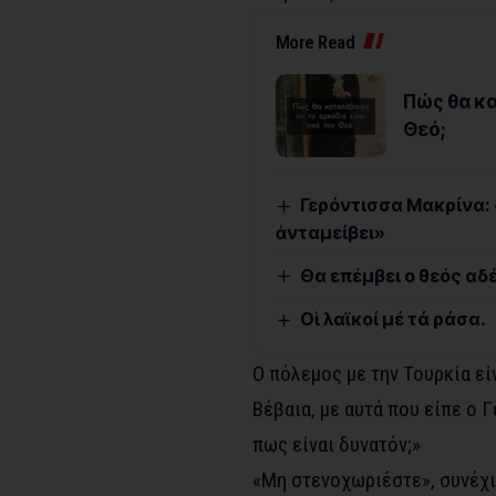
More Read
Πώς θα κα
Θεό;
Γερόντισσα Μακρίνα: «
ἀνταμείβει»
Θα επέμβει ο θεός αδ
Οἱ λαϊκοί μέ τά ράσα.
Ο πόλεμος με την Τουρκία εί
Βέβαια, με αυτά που είπε ο 
πως είναι δυνατόν;»
«Μη στενοχωριέστε», συνέχισ