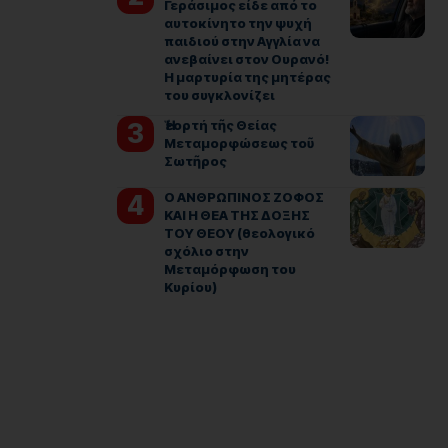
Γεράσιμος είδε από το
αυτοκίνητο την ψυχή
παιδιού στην Αγγλία να
ανεβαίνει στον Ουρανό!
Η μαρτυρία της μητέρας
του συγκλονίζει
Ἡ ἑορτή τῆς Θείας
Μεταμορφώσεως τοῦ
Σωτῆρος
Ο ΑΝΘΡΩΠΙΝΟΣ ΖΟΦΟΣ
ΚΑΙ Η ΘΕΑ ΤΗΣ ΔΟΞΗΣ
ΤΟΥ ΘΕΟΥ (θεολογικό
σχόλιο στην
Μεταμόρφωση του
Κυρίου)