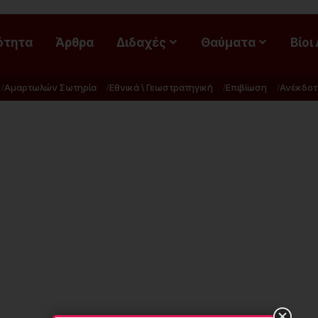
ότητα
Άρθρα
Διδαχές
Θαύματα
Βίοι
Αμαρτωλών Σωτηρία
Εθνικά \ Γεωστρατηγική
Επιβίωση
Ανέκδοτ