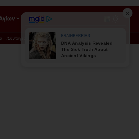
 Αγίων
ΡΟΗ
α
Συνταγές
Διατροφή - Φυσική Ιατρική