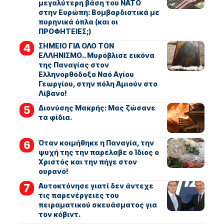
μεγαλύτερη βάση του ΝΑΤΟ
στην Ευρώπη: Βομβαρδιστικά με
πυρηνικά όπλα (και οι
ΠΡΟΦΗΤΕΙΕΣ;)
ΣΗΜΕΙΟ ΓΙΑ ΟΛΟ ΤΟΝ
ΕΛΛΗΝΙΣΜΟ.. Μυρόβλισε εικόνα
της Παναγίας στον
Ελληνορθόδοξο Ναό Αγίου
Γεωργίου, στην πόλη Αμιούν στο
Λίβανο!
Διονύσης Μακρής: Μας ζώσανε
τα φίδια.
Όταν κοιμήθηκε η Παναγία, την
ψυχή της την παρέλαβε ο Ίδιος ο
Χριστός και την πήγε στον
ουρανό!
Αυτοκτόνησε γιατί δεν άντεχε
τις παρενέργειες του
πειραματικού σκευάσματος για
τον κόβιντ.