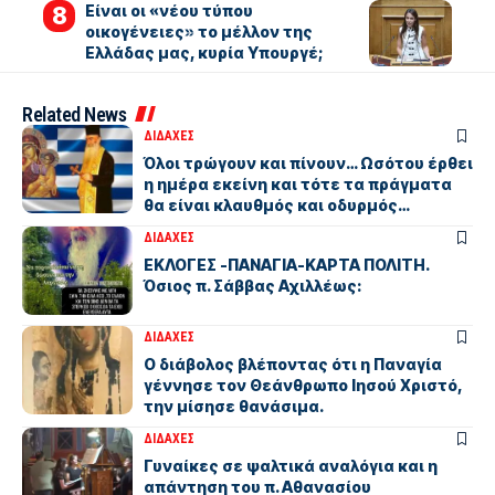
Είναι οι «νέου τύπου
οικογένειες» το μέλλον της
Ελλάδας μας, κυρία Υπουργέ;
Related News
ΔΙΔΑΧΕΣ
Όλοι τρώγουν και πίνουν… Ωσότου έρθει
η ημέρα εκείνη και τότε τα πράγματα
θα είναι κλαυθμός και οδυρμός…
ΔΙΔΑΧΕΣ
ΕΚΛΟΓΕΣ -ΠΑΝΑΓΙΑ-ΚΑΡΤΑ ΠΟΛΙΤΗ.
Όσιος π. Σάββας Αχιλλέως:
ΔΙΔΑΧΕΣ
Ο διάβολος βλέποντας ότι η Παναγία
γέννησε τον Θεάνθρωπο Ιησού Χριστό,
την μίσησε θανάσιμα.
ΔΙΔΑΧΕΣ
Γυναίκες σε ψαλτικά αναλόγια και η
απάντηση του π. Αθανασίου