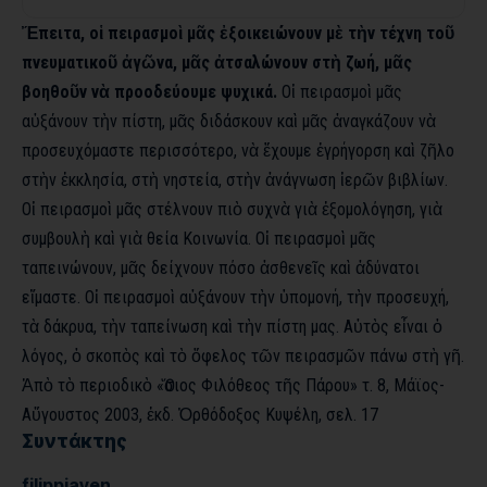
Ἔπειτα, οἱ πειρασμοὶ μᾶς ἐξοικειώνουν μὲ τὴν τέχνη τοῦ
πνευματικοῦ ἀγῶνα, μᾶς ἀτσαλώνουν στὴ ζωή, μᾶς
βοηθοῦν νὰ προοδεύουμε ψυχικά.
Οἱ πειρασμοὶ μᾶς
αὐξάνουν τὴν πίστη, μᾶς διδάσκουν καὶ μᾶς ἀναγκάζουν νὰ
προσευχόμαστε περισσότερο, νὰ ἔχουμε ἐγρήγορση καὶ ζῆλο
στὴν ἐκκλησία, στὴ νηστεία, στὴν ἀνάγνωση ἱερῶν βιβλίων.
Οἱ πειρασμοὶ μᾶς στέλνουν πιὸ συχνὰ γιὰ ἐξομολόγηση, γιὰ
συμβουλὴ καὶ γιὰ θεία Κοινωνία. Οἱ πειρασμοὶ μᾶς
ταπεινώνουν, μᾶς δείχνουν πόσο ἀσθενεῖς καὶ ἀδύνατοι
εἴμαστε. Οἱ πειρασμοὶ αὐξάνουν τὴν ὑπομονή, τὴν προσευχή,
τὰ δάκρυα, τὴν ταπείνωση καὶ τὴν πίστη μας. Αὐτὸς εἶναι ὁ
λόγος, ὁ σκοπὸς καὶ τὸ ὄφελος τῶν πειρασμῶν πάνω στὴ γῆ.
Ἀπὸ τὸ περιοδικὸ «Ὅσιος Φιλόθεος τῆς Πάρου» τ. 8, Μάϊος-
Αὔγουστος 2003, ἐκδ. Ὀρθόδοξος Κυψέλη, σελ. 17
Συντάκτης
filippiaven