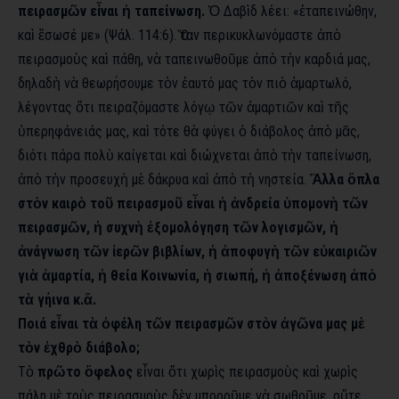
πειρασμῶν εἶναι ἡ ταπείνωση.
Ὁ Δαβὶδ λέει: «ἐταπεινώθην,
καὶ ἔσωσέ με» (Ψάλ. 114:6). Ὅταν περικυκλωνόμαστε ἀπὸ
πειρασμοὺς καὶ πάθη, νὰ ταπεινωθοῦμε ἀπὸ τὴν καρδιά μας,
δηλαδὴ νὰ θεωρήσουμε τὸν ἑαυτό μας τὸν πιὸ ἁμαρτωλό,
λέγοντας ὅτι πειραζόμαστε λόγῳ τῶν ἁμαρτιῶν καὶ τῆς
ὑπερηφάνειάς μας, καὶ τότε θὰ φύγει ὁ διάβολος ἀπὸ μᾶς,
διότι πάρα πολὺ καίγεται καὶ διώχνεται ἀπὸ τὴν ταπείνωση,
ἀπὸ τὴν προσευχὴ μὲ δάκρυα καὶ ἀπὸ τὴ νηστεία.
Ἄλλα ὅπλα
στὸν καιρὸ τοῦ πειρασμοῦ εἶναι ἡ ἀνδρεία ὑπομονὴ τῶν
πειρασμῶν, ἡ συχνὴ ἐξομολόγηση τῶν λογισμῶν, ἡ
ἀνάγνωση τῶν ἱερῶν βιβλίων, ἡ ἀποφυγὴ τῶν εὐκαιριῶν
γιὰ ἁμαρτία, ἡ θεία Κοινωνία, ἡ σιωπή, ἡ ἀποξένωση ἀπὸ
τὰ γήινα κ.ἄ.
Ποιά εἶναι τὰ ὀφέλη τῶν πειρασμῶν στὸν ἀγῶνα μας μὲ
τὸν ἐχθρὸ διάβολο;
Τὸ
πρῶτο ὄφελος
εἶναι ὅτι χωρὶς πειρασμοὺς καὶ χωρὶς
πάλη μὲ τοὺς πειρασμοὺς δὲν μποροῦμε νὰ σωθοῦμε, οὔτε