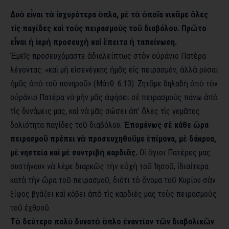
Δυὸ εἶναι τὰ ἰσχυρότερα ὅπλα, μὲ τὰ ὁποῖα νικᾶμε ὅλες
τὶς παγίδες καὶ τοὺς πειρασμοὺς τοῦ διαβόλου. Πρῶτο
εἶναι ἡ ἱερὴ προσευχὴ καὶ ἔπειτα ἡ ταπείνωση.
Ἐμεῖς προσευχόμαστε ἀδιαλείπτως στὸν οὐράνιο Πατέρα
λέγοντας: «καὶ μὴ εἰσενέγκης ἡμᾶς εἰς πειρασμόν, ἀλλὰ ρύσαι
ἡμᾶς ἀπὸ τοῦ πονηροῦ» (Μάτθ. 6:13). Ζητᾶμε δηλαδὴ ἀπὸ τὸν
οὐράνιο Πατέρα νὰ μὴν μᾶς ἀφήσει σὲ πειρασμοὺς πάνω ἀπὸ
τὶς δυνάμεις μας, καὶ νὰ μᾶς σώσει ἀπ’ ὅλες τὶς γεμᾶτες
δολιότητα παγίδες τοῦ διαβόλου.
Ἑπομένως σὲ κάθε ὥρα
πειρασμοῦ πρέπει νὰ προσευχηθοῦμε ἐπίμονα, μὲ δάκρυα,
μὲ νηστεία καὶ μὲ συντριβὴ καρδιᾶς.
Οἱ ἅγιοι Πατέρες μας
συστήνουν νὰ λέμε διαρκῶς τὴν εὐχὴ τοῦ Ἰησοῦ, ἰδιαίτερα
κατὰ τὴν ὥρα τοῦ πειρασμοῦ, διότι τὸ ὄνομα τοῦ Κυρίου σὰν
ξίφος βγάζει καὶ κόβει ἀπὸ τὶς καρδιές μας τοὺς πειρασμοὺς
τοῦ ἐχθροῦ.
Τὸ δεύτερο πολὺ δυνατὸ ὅπλο ἐναντίον τῶν διαβολικῶν