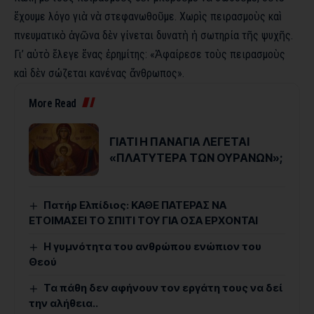
ἔχουμε λόγο γιὰ νὰ στεφανωθοῦμε. Χωρὶς πειρασμοὺς καὶ
πνευματικὸ ἀγῶνα δὲν γίνεται δυνατὴ ἡ σωτηρία τῆς ψυχῆς.
Γι’ αὐτὸ ἔλεγε ἕνας ἐρημίτης: «Ἀφαίρεσε τοὺς πειρασμοὺς
καὶ δὲν σώζεται κανένας ἄνθρωπος».
More Read
ΓΙΑΤΙ Η ΠΑΝΑΓΙΑ ΛΕΓΕΤΑΙ
«ΠΛΑΤΥΤΕΡΑ ΤΩΝ ΟΥΡΑΝΩΝ»;
Πατήρ Ελπίδιος: ΚΑΘΕ ΠΑΤΕΡΑΣ ΝΑ
ΕΤΟΙΜΑΣΕΙ ΤΟ ΣΠΙΤΙ ΤΟΥ ΓΙΑ ΟΣΑ ΕΡΧΟΝΤΑΙ
Η γυμνότητα του ανθρώπου ενώπιον του
Θεού
Τα πάθη δεν αφήνουν τον εργάτη τους να δεί
την αλήθεια..