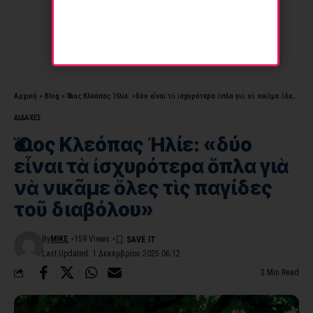
Αρχική
»
Blog
»
Ὅσιος Κλεόπας Ἠλίε: «δύο εἶναι τὰ ἰσχυρότερα ὅπλα γιὰ νὰ νικᾶμε ὅλες τὶς παγίδες τοῦ διαβόλου»
ΔΙΔΑΧΕΣ
Ὅσιος Κλεόπας Ἠλίε: «δύο
εἶναι τὰ ἰσχυρότερα ὅπλα γιὰ
νὰ νικᾶμε ὅλες τὶς παγίδες
τοῦ διαβόλου»
By
MIKE
159 Views
Last Updated: 1 Δεκεμβρίου 2025 06:12
3 Min Read