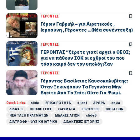
ΓΕΡΟΝΤΕΣ
Γέρων Γαβριήλ – για Αιρετικούς ,
Ιεροσύνη , Γέροντες …(Νέα συνέντευξη)
ΓΕΡΟΝΤΕΣ
ΓΕΡΟΝΤΑΣ “ξέρετε γιατί αργεί ο ΘΕΟΣ;
για να πάθουν ΣΟΚ οι εχθροί του που
τόσο καιρό δεν τον υπολόγιζαν
ΓΕΡΟΝΤΕΣ
Γέροντας Βασίλειος Καυσοκαλυβίτης:
Όταν Ξεκινήσουν Τα Γεγονότα Μην
Βγείτε Από Το Σπίτι Ούτε Για Ψωμί.
Quick Links:
slide
ΕΠΙΚΑΙΡΟΤΗΤΑ
slide1
ΑΡΘΡΑ
dexia
ΔΙΔΑΧΕΣ
ΠΡΟΦΗΤΕΙΕΣ
ΘΑΥΜΑΤΑ
ΓΕΡΟΝΤΕΣ
ΒΙΟΙ ΑΓΙΩΝ
ΝΕΑ ΤΑΞΗ ΠΡΑΓΜΑΤΩΝ
ΔΙΔΑΧΕΣ ΑΓΙΩΝ
slide5
ΔΙΑΤΡΟΦΗ - ΦΥΣΙΚΗ ΙΑΤΡΙΚΗ
ΔΙΔΑΚΤΙΚΕΣ ΙΣΤΟΡΙΕΣ