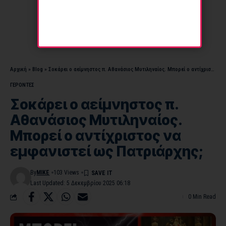
Αρχική
»
Blog
»
Σοκάρει ο αείμνηστος π. Αθανάσιος Μυτιληναίος. Μπορεί ο αντίχριστος να εμφανιστεί ως Πατριάρχης;
ΓΕΡΟΝΤΕΣ
Σοκάρει ο αείμνηστος π.
Αθανάσιος Μυτιληναίος.
Μπορεί ο αντίχριστος να
εμφανιστεί ως Πατριάρχης;
By
MIKE
103 Views
Last Updated: 5 Δεκεμβρίου 2025 06:18
0 Min Read