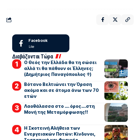
Facebook
Like
Διαβάζονται Τώρα
Ο Θεός την Ελλάδα θα τη σώσει
αλλά τι θα πάθουν οι Έλληνες;
(Δημήτριος Παναγόπουλος ♰)
Βότανο Βελτιώνει την Όραση
ακόμα και σε άτομα άνω των 70
ετών
Λαοθάλασσα στο …. όρος….στη
Μονή της Μεταμόρφωσης!!
Η Σκοτεινή Αλήθεια των
Ενεργειακών Ποτών: Κίνδυνοι,
Συστατικά και Φυσικές