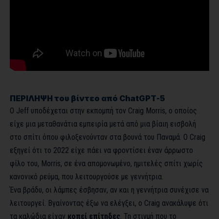
ΠΕΡΙΛΗΨΗ του βίντεο από ChatGPT-5
Ο Jeff υποδέχεται στην εκπομπή τον Craig Morris, ο οποίος
είχε μια μεταθανάτια εμπειρία μετά από μια βίαιη εισβολή
στο σπίτι όπου φιλοξενούνταν στα βουνά του Παναμά. Ο Craig
εξηγεί ότι το 2022 είχε πάει να φροντίσει έναν άρρωστο
φίλο του, Morris, σε ένα απομονωμένο, ημιτελές σπίτι χωρίς
κανονικό ρεύμα, που λειτουργούσε με γεννήτρια.
Ένα βράδυ, οι λάμπες έσβησαν, αν και η γεννήτρια συνέχισε να
λειτουργεί. Βγαίνοντας έξω να ελέγξει, ο Craig ανακάλυψε ότι
τα καλώδια είχαν
κοπεί επίτηδες
. Τη στιγμή που το