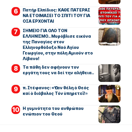
Πατήρ Ελπίδιος: ΚΑΘΕ ΠΑΤΕΡΑΣ
ΝΑ ΕΤΟΙΜΑΣΕΙ ΤΟ ΣΠΙΤΙ ΤΟΥ ΓΙΑ
ΟΣΑ ΕΡΧΟΝΤΑΙ
ΣΗΜΕΙΟ ΓΙΑ ΟΛΟ ΤΟΝ
ΕΛΛΗΝΙΣΜΟ.. Μυρόβλισε εικόνα
της Παναγίας στον
Ελληνορθόδοξο Ναό Αγίου
Γεωργίου, στην πόλη Αμιούν στο
Λίβανο!
Τα πάθη δεν αφήνουν τον
εργάτη τους να δεί την αλήθεια..
π. Στέφανος: «Ὅταν θέλη ὁ Θεός
καί ὁ διάβολος Τόν ὑπηρετεῖ!»
Η γυμνότητα του ανθρώπου
ενώπιον του Θεού