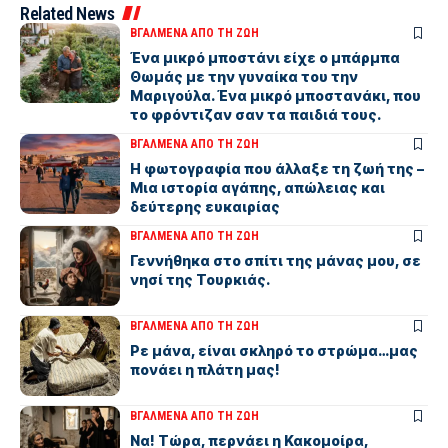
Related News
ΒΓΑΛΜΕΝΑ ΑΠΟ ΤΗ ΖΩΗ
Ένα μικρό μποστάνι είχε ο μπάρμπα
Θωμάς με την γυναίκα του την
Μαριγούλα. Ένα μικρό μποστανάκι, που
το φρόντιζαν σαν τα παιδιά τους.
ΒΓΑΛΜΕΝΑ ΑΠΟ ΤΗ ΖΩΗ
Η φωτογραφία που άλλαξε τη ζωή της –
Μια ιστορία αγάπης, απώλειας και
δεύτερης ευκαιρίας
ΒΓΑΛΜΕΝΑ ΑΠΟ ΤΗ ΖΩΗ
Γεννήθηκα στο σπίτι της μάνας μου, σε
νησί της Τουρκιάς.
ΒΓΑΛΜΕΝΑ ΑΠΟ ΤΗ ΖΩΗ
Ρε μάνα, είναι σκληρό το στρώμα…μας
πονάει η πλάτη μας!
ΒΓΑΛΜΕΝΑ ΑΠΟ ΤΗ ΖΩΗ
Να! Τώρα, περνάει η Κακομοίρα,