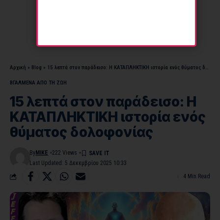
Αρχική
»
Blog
»
15 λεπτά στον παράδεισο: Η ΚΑΤΑΠΛΗΚΤΙΚΗ ιστορία ενός θύματος δολοφονίας
ΒΓΑΛΜΕΝΑ ΑΠΟ ΤΗ ΖΩΗ
15 λεπτά στον παράδεισο: Η
ΚΑΤΑΠΛΗΚΤΙΚΗ ιστορία ενός
θύματος δολοφονίας
By
MIKE
222 Views
Last Updated: 5 Δεκεμβρίου 2025 10:33
4 Min Read