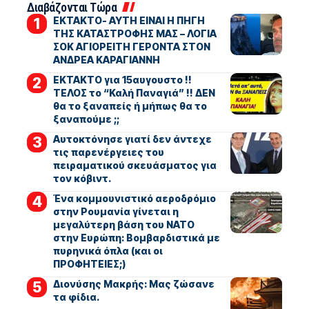
Διαβάζονται Τώρα
ΕΚΤΑΚΤΟ- ΑΥΤΗ ΕΙΝΑΙ Η ΠΗΓΗ
ΤΗΣ ΚΑΤΑΣΤΡΟΦΗΣ ΜΑΣ – ΛΟΓΙΑ
ΣΟΚ ΑΓΙΟΡΕΙΤΗ ΓΕΡΟΝΤΑ ΣΤΟΝ
ΑΝΔΡΕΑ ΚΑΡΑΓΙΑΝΝΗ
ΕΚΤΑΚΤΟ για 15αυγουστο !!
ΤΕΛΟΣ το “Καλή Παναγιά” !! ΔΕΝ
θα το ξαναπείς ή μήπως θα το
ξαναπούμε ;;
Αυτοκτόνησε γιατί δεν άντεχε
τις παρενέργειες του
πειραματικού σκευάσματος για
τον κόβιντ.
Ένα κομμουνιστικό αεροδρόμιο
στην Ρουμανία γίνεται η
μεγαλύτερη βάση του ΝΑΤΟ
στην Ευρώπη: Βομβαρδιστικά με
πυρηνικά όπλα (και οι
ΠΡΟΦΗΤΕΙΕΣ;)
Διονύσης Μακρής: Μας ζώσανε
τα φίδια.