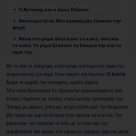
Ο Αντώνης και ο άγιος Παΐσιος
Απόγευμα ήταν. Μια κραυγή μας ξέσκισε την
ψυχή.
Κάτω στο ρέμα. Εκεί έγινε το κακό, εκεί και
το καλό. Το ρέμα ξέπλυνε τα δάκρυά της και το
αίμα της.
Με το που το σκέφτηκε, επέστρεψε απότομα στο σώμα του,
ασφυκτιώντας για αέρα. Ήταν νεκρός για περίπου
15 λεπτά
.
Βρήκε το κεφάλι του ανοιγμένο, γεμάτο αίματα.
Τότε συνειδητοποίησε ότι βρισκόταν περικυκλωμένος από
άντρες ντυμένους με στολές στρατιωτικής αστυνομίας του
Παναμά, με μάσκες, όπλα και πλήρη εξοπλισμό. Τον θεώρησαν
ήδη νεκρό και αιφνιδιάστηκαν όταν άρχισε να κινείται. Τον
βασάνισαν: του πάτησαν το πόδι με το όπλο και τον
πυροβόλησαν δύο φορές στη γάμπα (οι σφαίρες έμειναν μέσα,