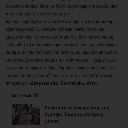
συνειδητοποίησε, δέχτηκε ξαφνικά χτύπημα στο κεφάλι από
πίσω και έχασε τις αισθήσεις του.
Αμέσως «βρέθηκε» σε έναν άλλο κόσμο: μια καταπράσινη,
εξωπραγματικά ζωντανή κοιλάδα με βουνά, ποτάμι και
χρώματα πολύ πιο έντονα από της Γης. Είχε τέλεια όραση,
τηλεπαθητική επικοινωνία με μια φωνή που αρχικά θεώρησε
θεϊκή, αίσθηση αποδοχής και αγάπης, και μάλιστα μπορούσε
να πετάει. Συνειδητοποίησε ότι ήταν νεκρός — χωρίς όμως
μνήμη του χτυπήματος. Παρ’ όλη την ομορφιά του τόπου, τον
κατέκλυσε θλίψη επειδή θα άφηνε πίσω τα παιδιά του και
αποφάσισε:
«Δεν μένω εδώ, δεν πεθαίνω έτσι.»
More Read
Ετοίμασε το νυφικό σου, της
έγραψε. Έρχομαι σε τρεις
μήνες.