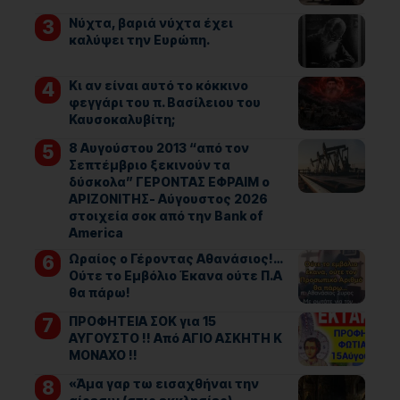
Νύχτα, βαριά νύχτα έχει
καλύψει την Ευρώπη.
Κι αν είναι αυτό το κόκκινο
φεγγάρι του π. Βασίλειου του
Καυσοκαλυβίτη;
8 Αυγούστου 2013 “από τον
Σεπτέμβριο ξεκινούν τα
δύσκολα” ΓΕΡΟΝΤΑΣ ΕΦΡΑΙΜ ο
ΑΡΙΖΟΝΙΤΗΣ- Αύγουστος 2026
στοιχεία σοκ από την Bank of
America
Ωραίος ο Γέροντας Αθανάσιος!…
Ούτε το Εμβόλιο Έκανα ούτε Π.Α
θα πάρω!
ΠΡΟΦΗΤΕΙΑ ΣΟΚ για 15
ΑΥΓΟΥΣΤΟ !! Από ΑΓΙΟ ΑΣΚΗΤΗ Κ
ΜΟΝΑΧΟ !!
«Άμα γαρ τω εισαχθήναι την