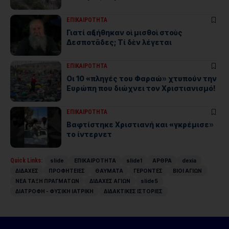
ΕΠΙΚΑΙΡΟΤΗΤΑ
Γιατί αὐξήθηκαν οἱ μισθοὶ στοὺς
Δεσποτᾶδες; Τί δὲν λέγεται
ΕΠΙΚΑΙΡΟΤΗΤΑ
Οι 10 «πληγές του Φαραώ» χτυπούν την
Ευρώπη που διώχνει τον Χριστιανισμό!
ΕΠΙΚΑΙΡΟΤΗΤΑ
Βαφτίστηκε Χριστιανή και «γκρέμισε»
το ίντερνετ
Quick Links:
slide
ΕΠΙΚΑΙΡΟΤΗΤΑ
slide1
ΑΡΘΡΑ
dexia
ΔΙΔΑΧΕΣ
ΠΡΟΦΗΤΕΙΕΣ
ΘΑΥΜΑΤΑ
ΓΕΡΟΝΤΕΣ
ΒΙΟΙ ΑΓΙΩΝ
ΝΕΑ ΤΑΞΗ ΠΡΑΓΜΑΤΩΝ
ΔΙΔΑΧΕΣ ΑΓΙΩΝ
slide5
ΔΙΑΤΡΟΦΗ - ΦΥΣΙΚΗ ΙΑΤΡΙΚΗ
ΔΙΔΑΚΤΙΚΕΣ ΙΣΤΟΡΙΕΣ