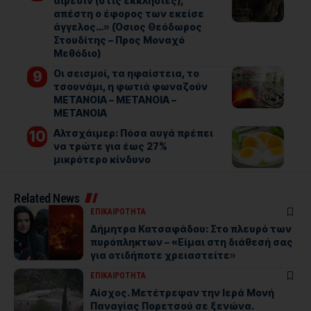
αίρεσιν (στις εκκλησίες),
απέστη ο έφορος των εκείσε
άγγελος…» (Όσιος Θεόδωρος
Στουδίτης – Προς Μοναχό
Μεθόδιο)
Οι σεισμοί, τα ηφαίστεια, το
τσουνάμι, η φωτιά φωναζούν
ΜΕΤΑΝΟΙΑ – ΜΕΤΑΝΟΙΑ –
ΜΕΤΑΝΟΙΑ
Αλτσχάιμερ: Πόσα αυγά πρέπει
να τρώτε για έως 27%
μικρότερο κίνδυνο
Related News
ΕΠΙΚΑΙΡΟΤΗΤΑ
Δήμητρα Κατσαφάδου: Στο πλευρό των
πυρόπληκτων – «Είμαι στη διάθεσή σας
για οτιδήποτε χρειαστείτε»
ΕΠΙΚΑΙΡΟΤΗΤΑ
Αίσχος. Μετέτρεψαν την Ιερά Μονή
Παναγίας Πορετσού σε ξενώνα.