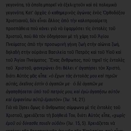
γεγονότα, τὰ ὁποῖα μπορεῖ νὰ ἐξελιχτοῦν καὶ σὲ πολεμικὰ
γεγονότα; Κατ’ ἀρχὰς ὁ καθημερινὸς ἀγώνας ἑνὸς Ὀρθοδόξου
Χριστιανοῦ, δὲν εἶναι ἄλλος ἀπὸ τὴν καλοπροαίρετη
προσπάθεια ποὺ κάνει γιὰ νὰ ἐφαρμόσει τὶς ἐντολὲς τοῦ
Χριστοῦ, ποὺ θὰ τὸν ὁδηγήσουν μὲ τὴ χάρη τοῦ Ἁγίου
Πνεύματος ἀπὸ τὴν προσωρινὴ γήινη ζωὴ στὴν αἰώνια ζωή,
δηλαδὴ στὴν οὐράνια Βασιλεία τοῦ Πατρὸς καὶ τοῦ Υἱοῦ καὶ
τοῦ Ἁγίου Πνεύματος. Ἕνας ἄνθρωπος, ποὺ τηρεῖ τὶς ἐντολὲς
τοῦ Χριστοῦ, φανερώνει ὅτι θέλει ν’ ἀγαπήσει τὸν Χριστό,
διότι Αὐτὸς μᾶς εἶπε:
«ὁ ἔχων τὰς ἐντολὰς μου καὶ τηρῶν
αὐτάς, ἐκεῖνος ἐστὶν ὁ ἀγαπῶν με· ὁ δὲ ἀγαπῶν με
ἀγαπηθήσεται ὑπὸ τοῦ πατρός μου, καὶ ἐγὼ ἀγαπήσω αὐτὸν
καὶ ἐμφανίσω αὐτῷ ἐμαυτὸν»
(
Ἰω.
14, 21).
Γιὰ νὰ ζήσει ὅμως ὁ ἄνθρωπος σύμφωνα μὲ τὶς ἐντολὲς τοῦ
Χριστοῦ, χρειάζεται τὴ βοήθειά Του, διότι Αὐτὸς εἶπε,
«χωρὶς
ἐμοῦ οὐ δύνασθε ποιεῖν οὐδὲν»
(
Ἰω.
15, 5). Χρειάζεται νὰ