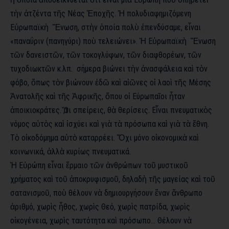
τὴν ἀτζέντα τῆς Νέας Ἐποχῆς. Ἡ πολυδιαφημιζόμενη
Εὐρωπαϊκὴ Ἕνωση, στὴν ὁποία πολὺ ἐπενδύσαμε, εἶναι
«παναΰριν (πανηγύρι) ποὺ τελειώνει». Ἡ Εὐρωπαϊκὴ Ἕνωση
τῶν δανειστῶν, τῶν τοκογλύφων, τῶν διαφθορέων, τῶν
τυχοδιωκτῶν κ.λπ. σήμερα βιώνει τὴν ἀνασφάλεια καὶ τὸν
φόβο, ὅπως τὸν βιώνουν ἐδῶ καὶ αἰῶνες οἱ λαοὶ τῆς Μέσης
Ἀνατολῆς καὶ τῆς Ἀφρικῆς, ὅπου οἱ Εύρωπαῖοι ἦταν
ἀποικιοκράτες. Ὅ,τι σπείρεις, θὰ θερίσεις. Εἶναι πνευματικὸς
νόμος αὐτὸς καὶ ἰσχύει καὶ γιὰ τὰ πρόσωπα καὶ γιὰ τὰ ἔθνη.
Τὸ οἰκοδόμημα αὐτὸ καταρρέει. Ὄχι μόνο οἰκονομικὰ καὶ
κοινωνικά, ἀλλὰ κυρίως πνευματικά.
Ἡ Εὐρώπη εἶναι ἕρμαιο τῶν ἀνθρώπων τοῦ μυστικοῦ
χρήματος καὶ τοῦ ἀποκρυφισμοῦ, δηλαδὴ τῆς μαγείας καὶ τοῦ
σατανισμοῦ, ποὺ θέλουν νὰ δημιουργήσουν ἕναν ἄνθρωπο
ἀριθμό, χωρὶς ἦθος, χωρὶς Θεό, χωρὶς πατρίδα, χωρὶς
οἰκογένεια, χωρὶς ταυτότητα καὶ πρόσωπο… Θέλουν νὰ