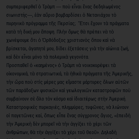
συμπεριφερθεῖ ὁ Τρὰμπ ― ποὺ εἶναι ἕνας δεδηλωμένος
σιωνιστής―, ἐὰν αὔριο βομβαρδίσει ὁ Νετανιάχου τὸ
πυρηνικὸ πρόγραμμα τῆς Περσίας; Ἔτσι ἔχουν τὰ πράγματα
κατὰ τὴ δική μου ἄποψη. Πλὴν ὅμως θὰ πρέπει νὰ τὸ
χωνέψουμε ὅτι ὁ Ὀρθόδοξος χριστιανὸς ὅπου καὶ νὰ
βρίσκεται, ἀγαπητέ μου, δίδει ἐξετάσεις γιὰ τὴν αἰώνια ζωή,
καὶ δὲν εἶναι μόνο τὰ πολεμικὰ γεγονότα.
Προσπαθεῖ ὁ «καημένος» ὁ Τρὰμπ νὰ νοικοκυρέψει τὰ
οἰκονομικά, τὰ στρατιωτικά, τὰ ἠθικὰ πράγματα τῆς Ἀμερικῆς,
τὴν ὥρα ποὺ στὶς μέρες μας εἴμαστε μάρτυρες ὅλων αὐτῶν
τῶν παράδοξων φυσικῶν καὶ γεωλογικῶν καταστροφῶν ποὺ
συμβαίνουν σὲ ὅλο τὸν κόσμο καὶ ἰδιαιτέρως στὴν Ἀμερική.
Καταστροφικὲς πυρκαγιές, πλημμύρες, τυφῶνες, νὰ λιώνουν
οἱ παγετῶνες καί, ὅπως εἶπε ἕνας σύγχρονος ἅγιος, «ἐπειδὴ
τὴν Ἀμερικὴ δὲν μπορεῖ νὰ τὴν ἀγγίξει τὸ χέρι τῶν
ἀνθρώπων, θὰ τὴν ἀγγίξει τὸ χέρι τοῦ Θεοῦ». Δηλαδὴ