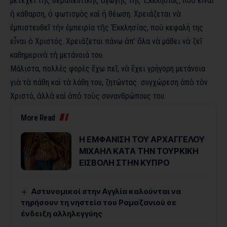
μετέχει τῆς θεραπευτικῆς ἀγωγῆς τῆς Ἐκκλησίας, ποὺ εἶναι
ἡ κάθαρση, ὁ φωτισμὸς καὶ ἡ θέωση. Χρειάζεται νὰ
ἐμπιστευθεῖ τὴν ἐμπειρία τῆς Ἐκκλησίας, ποὺ κεφαλή της
εἶναι ὁ Χριστός. Χρειάζεται πάνω ἀπ’ ὅλα νὰ μάθει νὰ ζεῖ
καθημερινὰ τὴ μετάνοιά του.
Μάλιστα, πολλὲς φορὲς ἔχω πεῖ, νὰ ἔχει γρήγορη μετάνοια
γιὰ τὰ πάθη καὶ τὰ λάθη του, ζητώντας συγχώρεση ἀπὸ τὸν
Χριστό, ἀλλὰ καὶ ἀπὸ τοὺς συνανθρώπους του.
More Read
Η ΕΜΦΑΝΙΣΗ ΤΟΥ ΑΡΧΑΓΓΕΛΟΥ
ΜΙΧΑΗΛ ΚΑΤΑ ΤΗΝ ΤΟΥΡΚΙΚΗ
ΕΙΣΒΟΛΗ ΣΤΗΝ ΚΥΠΡΟ
Αστυνομικοί στην Αγγλία καλούνται να
τηρήσουν τη νηστεία του Ραμαζανιού σε
ένδειξη αλληλεγγύης