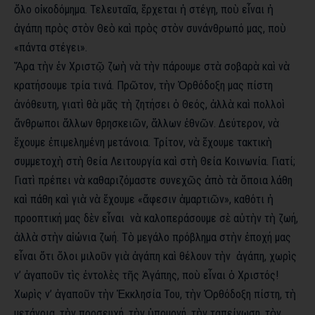
ὅλο οἰκοδόμημα. Τελευταῖα, ἔρχεται ἡ στέγη, ποὺ εἶναι ἡ
ἀγάπη πρὸς στὸν Θεὸ καὶ πρὸς στὸν συνάνθρωπό μας, ποὺ
«πάντα στέγει».
Ἄρα τὴν ἐν Χριστῷ ζωὴ νὰ τὴν πάρουμε στὰ σοβαρὰ καὶ νὰ
κρατήσουμε τρία τινά. Πρῶτον, τὴν Ὀρθόδοξη μας πίστη
ἀνόθευτη, γιατὶ θὰ μᾶς τὴ ζητήσει ὁ Θεός, ἀλλὰ καὶ πολλοὶ
ἄνθρωποι ἄλλων θρησκειῶν, ἄλλων ἐθνῶν. Δεύτερον, νὰ
ἔχουμε ἐπιμελημένη μετάνοια. Τρίτον, νὰ ἔχουμε τακτικὴ
συμμετοχὴ στὴ Θεία Λειτουργία καὶ στὴ Θεία Κοινωνία. Γιατί;
Γιατὶ πρέπει νὰ καθαριζόμαστε συνεχῶς ἀπὸ τὰ ὅποια λάθη
καὶ πάθη καὶ γιὰ νὰ ἔχουμε «ἄφεσιν ἁμαρτιῶν», καθότι ἡ
προοπτική μας δὲν εἶναι νὰ καλοπεράσουμε σὲ αὐτὴν τὴ ζωή,
ἀλλὰ στὴν αἰώνια ζωή. Τὸ μεγάλο πρόβλημα στὴν ἐποχή μας
εἶναι ὅτι ὅλοι μιλοῦν γιὰ ἀγάπη καὶ θέλουν τὴν ἀγάπη, χωρὶς
ν’ ἀγαποῦν τὶς ἐντολὲς τῆς Ἀγάπης, ποὺ εἶναι ὁ Χριστός!
Χωρὶς ν’ ἀγαποῦν τὴν Ἐκκλησία Του, τὴν Ὀρθόδοξη πίστη, τὴ
μετάνοια, τὴν προσευχή, τὴν ὑπομονή, τὴν ταπείνωση, τὸν