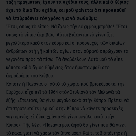
τάξη πραγμάτων, ἔχουν τὰ σχέδιά τους, ἀλλὰ καὶ ὁ Κύριος
ἔχει τὰ δικά Του σχέδια, καὶ μοῦ φαίνεται ὅτι προσπαθεῖ
νὰ ἐπιβραδύνει τὸν χρόνο γιὰ νὰ σωθοῦμε
;
Ἔτσι, ὅπως τὸ εἶπες. Νὰ ἔχεις τὴν εὐχή μου, μπράβο! Ἔτσι
ὅπως τὸ εἶπες ἀκριβῶς. Αὐτοὶ βιάζονται νὰ γίνει ὅ,τι
μεγαλύτερο κακὸ στὸν κόσμο καὶ οἱ προσευχὲς τῶν δικαίων
ἀνθρώπων στὴ γῆ καὶ τῶν ἁγίων στὸν οὐρανὸ σπρώχνουν τὰ
γεγονότα πρὸς τὰ πίσω. Τὰ ἀναβάλλουν. Αὐτὸ μοῦ τὸ εἶπε
κάποτε καὶ ὁ ἅγιος Εὐμένιος ὅταν ἤμασταν μαζὶ στὸ
ἀεροδρόμιο τοῦ Κιέβου.
Κάποτε ἡ Παναγία, σ᾿ αὐτὸ τὸ χωριὸ ποὺ βρισκόμαστε, τὴν
Εὐρύχου, εἶχε πεῖ τὸ 1964 στὸν Στυλιανὸ τὸν Μυλωνᾶ τὰ
ἑξῆς: «Στυλιανέ, θὰ γίνει μεγάλο κακὸ στὴν Κύπρο. Πρέπει νὰ
ἐπιστρατευτεῖτε μερικοὶ στὴν Κύπρο νὰ κάνετε προσευχὲς
νυχτερινές. Σὲ δέκα χρόνια θὰ γίνει μεγάλο κακὸ στὴν
Κύπρο». Τῆς λέει· «Παναγία μου, ἀφοῦ θὰ γίνει ποὺ θὰ γίνει
τὸ κακό, γιατὶ νὰ χάσω τὸν ὕπνο μου;» Καὶ τί τοῦ ἀπάντησε ἡ