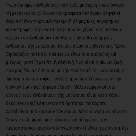
Γνωρίζω ὅμως ἀνθρώπους ποὺ ζοῦν μὲ θέρμη, πολὺ δυνατὰ
τὴ μετάνοιά τους! Καὶ ἂν τὰ πράγματα δὲν ἔχουν ὁδηγηθεῖ
ἀκόμα σ’ ἕναν πυρηνικὸ πόλεμο ἢ σὲ μεγάλες παγκόσμιες
καταστροφές, ὀφείλεται στὴν προσευχὴ καὶ στὴ μετάνοια
αὐτῶν τῶν ἀνθρώπων τοῦ Θεοῦ. Πάντα θὰ ὑπάρχουν
ἄνθρωποι τῆς μετάνοιας. Νὰ μὴν εἴμαστε μηδενιστές. Ἕνας
Ὀρθόδοξος ποτὲ δὲν πρέπει νὰ εἶναι ἀπαισιόδοξος καὶ
μίζερος, γιατὶ ξέρει ὅτι ἡ ἀληθινὴ ζωὴ εἶναι ἡ αἰώνια ζωὴ
ποὺ μᾶς ἔδωσε ὁ Κύριος μὲ τὴν Ἀνάστασή Του: «Ἀναστάς ὁ
Ἰησοῦς ἀπὸ τοῦ τάφου, καθὼς προεῖπεν, ἔδωκεν ἡμῖν τὴν
αἰώνιον ζωὴν καὶ τὸ μέγα ἔλεος». Μάλιστα μερικοὶ ἀπὸ
αὐτοὺς τοὺς ἀνθρώπους τῆς μετάνοιας εἶναι κατὰ Χάριν
θεούμενοι καὶ βλέπουν καὶ τὰ ὁρατὰ καὶ τὰ ἀόρατα.
Αὐτοὶ εἶναι ποὺ κρατοῦν τὸν κόσμο. Αὐτὸ συνέβαινε πάντοτε.
Ἁπλῶς στὶς μέρες μας τὰ κράτη καὶ οἱ ἡγέτες τῶν
περισσότερων κρατῶν δὲν γνωρίζουν τί εἶναι ἡ μετάνοια, δὲν