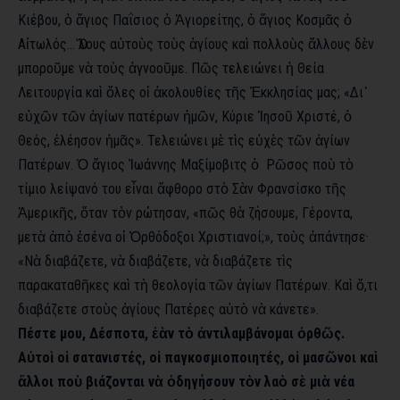
Κιέβου, ὁ ἅγιος Παΐσιος ὁ Ἁγιορείτης, ὁ ἅγιος Κοσμᾶς ὁ
Αἰτωλός… Ὅλους αὐτοὺς τοὺς ἁγίους καὶ πολλοὺς ἄλλους δὲν
μποροῦμε νὰ τοὺς ἀγνοοῦμε. Πῶς τελειώνει ἡ Θεία
Λειτουργία καὶ ὅλες οἱ ἀκολουθίες τῆς Ἐκκλησίας μας; «Δι᾿
εὐχῶν τῶν ἁγίων πατέρων ἡμῶν, Κύριε Ἰησοῦ Χριστέ, ὁ
Θεός, ἐλέησον ἡμᾶς». Τελειώνει μὲ τὶς εὐχὲς τῶν ἁγίων
Πατέρων. Ὁ ἅγιος Ἰωάννης Μαξίμοβιτς ὁ Ρῶσος ποὺ τὸ
τίμιο λείψανό του εἶναι ἄφθορο στὸ Σὰν Φρανσίσκο τῆς
Ἀμερικῆς, ὅταν τὸν ρώτησαν, «πῶς θὰ ζήσουμε, Γέροντα,
μετὰ ἀπὸ ἐσένα οἱ Ὀρθόδοξοι Χριστιανοί;», τοὺς ἀπάντησε·
«Νὰ διαβάζετε, νὰ διαβάζετε, νὰ διαβάζετε τὶς
παρακαταθῆκες καὶ τὴ θεολογία τῶν ἁγίων Πατέρων. Καὶ ὅ,τι
διαβάζετε στοὺς ἁγίους Πατέρες αὐτὸ νὰ κάνετε».
Πέστε μου, Δέσποτα, ἐὰν τὸ ἀντιλαμβάνομαι ὀρθῶς.
Αὐτοὶ οἱ σατανιστές, οἱ παγκοσμιοποιητές, οἱ μασῶνοι καὶ
ἄλλοι ποὺ βιάζονται νὰ ὁδηγήσουν τὸν λαὸ σὲ μιὰ νέα