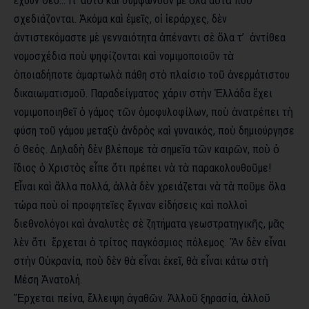
ἔχουν Θεό… Γι’ αὐτὸ καὶ συμφωνοῦν μὲ ὅλα αὐτὰ ποὺ
σχεδιάζονται. Ἀκόμα καὶ ἐμεῖς, οἱ ἱεράρχες, δὲν
ἀντιστεκόμαστε μὲ γενναιότητα ἀπέναντι σὲ ὅλα τ’ ἀντίθεα
νομοσχέδια ποὺ ψηφίζονται καὶ νομιμοποιοῦν τὰ
ὁποιαδήποτε ἁμαρτωλὰ πάθη στὸ πλαίσιο τοῦ ἀνερμάτιστου
δικαιωματισμοῦ. Παραδείγματος χάριν στὴν Ἑλλάδα ἔχει
νομιμοποιηθεῖ ὁ γάμος τῶν ὁμοφυλοφίλων, ποὺ ἀνατρέπει τὴ
φύση τοῦ γάμου μεταξὺ ἀνδρὸς καὶ γυναικός, ποὺ δημιούργησε
ὁ Θεός. Δηλαδὴ δὲν βλέπομε τὰ σημεῖα τῶν καιρῶν, ποὺ ὁ
ἴδιος ὁ Χριστὸς εἶπε ὅτι πρέπει νὰ τὰ παρακολουθοῦμε!
Εἶναι καὶ ἄλλα πολλά, ἀλλὰ δὲν χρειάζεται νὰ τὰ ποῦμε ὅλα
τώρα ποὺ οἱ προφητεῖες ἔγιναν εἰδήσεις καὶ πολλοὶ
διεθνολόγοι καὶ ἀναλυτὲς σὲ ζητήματα γεωστρατηγικῆς, μᾶς
λὲν ὅτι ἔρχεται ὁ τρίτος παγκόσμιος πόλεμος. Ἂν δὲν εἶναι
στὴν Οὐκρανία, ποὺ δὲν θὰ εἶναι ἐκεῖ, θὰ εἶναι κάτω στὴ
Μέση Ἀνατολή.
Ἔρχεται πείνα, ἔλλειψη ἀγαθῶν. Ἀλλοῦ ξηρασία, ἀλλοῦ