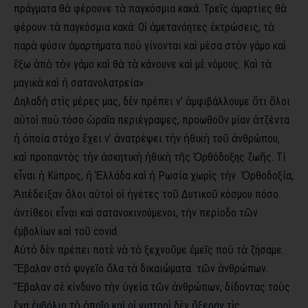
πράγματα θὰ φέρουνε τὰ παγκόσμια κακά. Τρεῖς ἁμαρτίες θὰ
φέρουν τὰ παγκόσμια κακά: Οἱ ἀμετανόητες ἐκτρώσεις, τὰ
παρὰ φύσιν ἁμαρτήματα ποὺ γίνονται καὶ μέσα στὸν γάμο καὶ
ἔξω ἀπὸ τὸν γάμο καὶ θὰ τὰ κάνουνε καὶ μὲ νόμους. Καὶ τὰ
μαγικὰ καὶ ἡ σατανολατρεία».
Δηλαδὴ στὶς μέρες μας, δὲν πρέπει ν’ ἀμφιβάλλουμε ὅτι ὅλοι
αὐτοὶ ποὺ τόσο ὡραῖα περιέγραψες, προωθοῦν μίαν ἀτζέντα
ἡ ὁποία στόχο ἔχει ν’ ἀνατρέψει τὴν ἠθικὴ τοῦ ἀνθρώπου,
καὶ προπαντὸς τὴν ἀσκητικὴ ἠθικὴ τῆς Ὀρθόδοξης ζωῆς. Τί
εἶναι ἡ Κύπρος, ἡ Ἑλλάδα καὶ ἡ Ρωσία χωρὶς τὴν Ὀρθοδοξία;
Ἀπέδειξαν ὅλοι αὐτοὶ οἱ ἡγέτες τοῦ Δυτικοῦ κόσμου πόσο
ἀντίθεοι εἶναι καὶ σατανοκινούμενοι, τὴν περίοδο τῶν
ἐμβολίων καὶ τοῦ covid.
Αὐτὸ δὲν πρέπει ποτὲ νὰ τὸ ξεχνοῦμε ἐμεῖς ποὺ τὰ ζήσαμε.
Ἔβαλαν στὸ ψυγεῖο ὅλα τὰ δικαιώματα τῶν ἀνθρώπων.
Ἔβαλαν σὲ κίνδυνο τὴν ὑγεία τῶν ἀνθρώπων, δίδοντας τοὺς
ἕνα ἐμβόλιο τὸ ὁποῖο καὶ οἱ γιατροὶ δὲν ἤξεραν τὶς