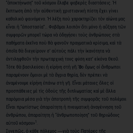
“ἀποκτήνωση” τοῦ κόσμου ἔλαβε φοβερὲς διαστάσεις. Ἡ
ἔκπτωση ἀπὸ τὴν αὐθεντικὴ χριστιανικὴ πίστη ἔχει γίνει
καθολικὸ φαινόμενο. Ἡ λέξη ποὺ χαρακτηρίζει τὸν αἰώνα μας
εἶναι ἡ “ἀποστασία”… Φοβᾶμαι λοιπὸν ὅτι μόνο ἡ αὔξηση τῶν
συμφορῶν μπορεῖ τώρα νὰ ὁδηγήσει τοὺς ἀνθρώπους στὰ
παθήματα ἐκεῖνα ποὺ θὰ φανοῦν πραγματικὰ κρίσιμα, καὶ τὰ
ὁποῖα θὰ διεγείρουν σ’ αὐτοὺς πάλι τὴν ἱκανότητα νὰ
ἀντιληφθοῦν τὴν πρωταρχική τους φύση κατ’ εἰκόνα Θεοῦ.
Τότε θὰ βασιλεύσει ἡ εἰρήνη στὴ γῆ. Ὅσο ὅμως οἱ ἄνθρωποι
παραμένουν ὅμοιοι μὲ τὰ ἄγρια θηρία, δὲν πρέπει νὰ
ἀναμένουμε εἰρήνη ἐπάνω στὴ γῆ. Εἶναι μάταιες ὅλες οἱ
προσπάθειες μὲ τὶς ὁδοὺς τῆς διπλωματίας καὶ μὲ ἄλλα
παρόμοια μέσα γιὰ τὴν ἀποτροπὴ τῆς συμφορᾶς τοῦ πολέμου.
Εἶναι πρωτίστως ἀπαραίτητη ἡ πνευματικὴ ἀναγέννηση τοῦ
ἀνθρώπου, ἀπαραίτητη ἡ “ἀνθρωποποίηση” τοῦ θηριώδους
1
αὐτοῦ κόσμου»
.
Συνεπῶς, ὁ κάθε πόλεμος ―γιὰ τοὺς Πατέρες τῆς