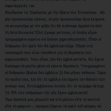
παρενέργειές του.
Κλείδωσαν τὶς Ἐκκλησίες μὲ τὴν ἄδεια τῶν Ἐπισκόπων… Νὰ
μὴν προσκυνοῦμε εἰκόνες, νὰ μὴν προσκυνοῦμε ἅγια λείψανα,
νὰ κοινωνοῦμε μὲ τὸν φόβο ὅτι θὰ πιάσουμε ἀρρώστια ἀπὸ
τὴ Θεία Κοινωνία! Ἐδῶ ἔχουμε γείτονες, οἱ ὁποῖοι εἶχαν
προχωρημένο καρκίνο καὶ ἔκαναν χημειοθεραπεῖες. Εἶπαν οἱ
ἄνθρωποι ὅτι ἐμεῖς δὲν θὰ ἐμβολιαστοῦμε. Πῆγαν στὸ
νοσοκομεῖο ποὺ εἶναι ὑπεύθυνο γιὰ τὴ θεραπεία τῶν
καρκινοπαθῶν. Τοὺς εἶπαν, ἐὰν δὲν ἐμβολιαστεῖτε, δὲν ἔχετε
δικαίωμα νὰ μπεῖτε μέσα νὰ κάνετε θεραπεία. Ὑποχρεωμένοι
οἱ ἄνθρωποι ἔβαλαν δύο ἐμβόλια. Σὲ δύο μῆνες πέθαναν. Τώρα
τὰ παιδιά τους, λὲν ὅτι τὸ ἐμβόλιο ἐπιτάχυνε τὸν θάνατο τῶν
γονέων τους. Ἀντιλαμβάνεσαι λοιπόν, ὅτι τὸ πείραμα πέτυχε.
Τὸ 70% τῶν ἀνθρώπων τῆς γῆς ἔχουν ἐμβολιαστεῖ.
Ἄρα ἀγαπητέ μου, μποροῦν καὶ στὸ μέλλον εἴτε τὸ κοντινὸ
εἴτε τὸ μακρινό―, προφασιζόμενοι τὸ καλὸ τοῦ κόσμου, νὰ