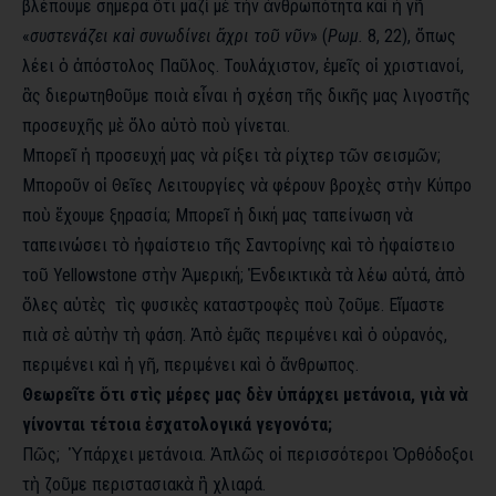
βλέπουμε σήμερα ὅτι μαζὶ μὲ τὴν ἀνθρωπότητα καὶ ἡ γῆ
«
συστενάζει καὶ συνωδίνει ἄχρι τοῦ νῦν
» (
Ρωμ.
8, 22), ὅπως
λέει ὁ ἀπόστολος Παῦλος. Τουλάχιστον, ἐμεῖς οἱ χριστιανοί,
ἂς διερωτηθοῦμε ποιὰ εἶναι ἡ σχέση τῆς δικῆς μας λιγοστῆς
προσευχῆς μὲ ὅλο αὐτὸ ποὺ γίνεται.
Μπορεῖ ἡ προσευχή μας νὰ ρίξει τὰ ρίχτερ τῶν σεισμῶν;
Μποροῦν οἱ Θεῖες Λειτουργίες νὰ φέρουν βροχὲς στὴν Κύπρο
ποὺ ἔχουμε ξηρασία; Μπορεῖ ἡ δική μας ταπείνωση νὰ
ταπεινώσει τὸ ἡφαίστειο τῆς Σαντορίνης καὶ τὸ ἡφαίστειο
τοῦ Yellowstone στὴν Ἀμερική; Ἐνδεικτικὰ τὰ λέω αὐτά, ἀπὸ
ὅλες αὐτὲς τὶς φυσικὲς καταστροφὲς ποὺ ζοῦμε. Εἴμαστε
πιὰ σὲ αὐτὴν τὴ φάση. Ἀπὸ ἐμᾶς περιμένει καὶ ὁ οὐρανός,
περιμένει καὶ ἡ γῆ, περιμένει καὶ ὁ ἄνθρωπος.
Θεωρεῖτε ὅτι στὶς μέρες μας δὲν ὑπάρχει μετάνοια, γιὰ νὰ
γίνονται τέτοια ἐσχατολογικά γεγονότα;
Πῶς; Ὑπάρχει μετάνοια. Ἁπλῶς οἱ περισσότεροι Ὀρθόδοξοι
τὴ ζοῦμε περιστασιακὰ ἢ χλιαρά.