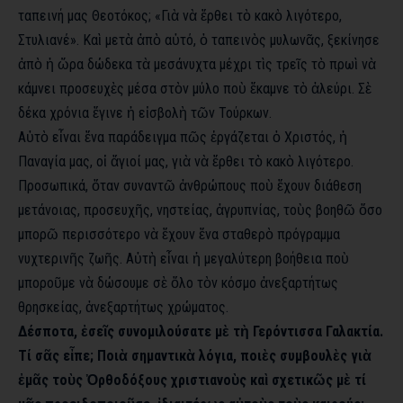
ταπεινή μας Θεοτόκος; «Γιὰ νὰ ἔρθει τὸ κακὸ λιγότερο,
Στυλιανέ». Καὶ μετὰ ἀπὸ αὐτό, ὁ ταπεινὸς μυλωνᾶς, ξεκίνησε
ἀπὸ ἡ ὥρα δώδεκα τὰ μεσάνυχτα μέχρι τὶς τρεῖς τὸ πρωὶ νὰ
κάμνει προσευχὲς μέσα στὸν μύλο ποὺ ἔκαμνε τὸ ἀλεύρι. Σὲ
δέκα χρόνια ἔγινε ἡ εἰσβολὴ τῶν Τούρκων.
Αὐτὸ εἶναι ἕνα παράδειγμα πῶς ἐργάζεται ὁ Χριστός, ἡ
Παναγία μας, οἱ ἅγιοί μας, γιὰ νὰ ἔρθει τὸ κακὸ λιγότερο.
Προσωπικά, ὅταν συναντῶ ἀνθρώπους ποὺ ἔχουν διάθεση
μετάνοιας, προσευχῆς, νηστείας, ἀγρυπνίας, τοὺς βοηθῶ ὅσο
μπορῶ περισσότερο νὰ ἔχουν ἕνα σταθερὸ πρόγραμμα
νυχτερινῆς ζωῆς. Αὐτὴ εἶναι ἡ μεγαλύτερη βοήθεια ποὺ
μποροῦμε νὰ δώσουμε σὲ ὅλο τὸν κόσμο ἀνεξαρτήτως
θρησκείας, ἀνεξαρτήτως χρώματος.
Δέσποτα, ἐσεῖς συνομιλούσατε μὲ τὴ Γερόντισσα Γαλακτία.
Τί σᾶς εἶπε; Ποιὰ σημαντικὰ λόγια, ποιὲς συμβουλὲς γιὰ
ἐμᾶς τοὺς Ὀρθοδόξους χριστιανοὺς καὶ σχετικῶς μὲ τί