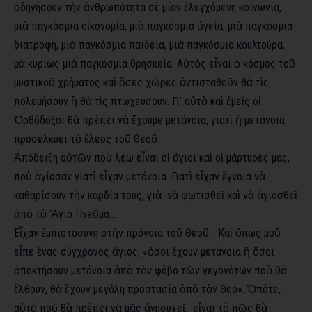
ὁδηγήσουν τὴν ἀνθρωπότητα σὲ μίαν ἐλεγχόμενη κοινωνία,
μιὰ παγκόσμια οἰκονομία, μιὰ παγκόσμια ὑγεία, μιὰ παγκόσμια
διατροφή, μιὰ παγκόσμια παιδεία, μιὰ παγκόσμια κουλτούρα,
μὰ κυρίως μιὰ παγκόσμια θρησκεία. Αὐτὸς εἶναι ὁ κόσμος τοῦ
μυστικοῦ χρήματος καὶ ὅσες χῶρες ἀντισταθοῦν θὰ τὶς
πολεμήσουν ἢ θὰ τὶς πτωχεύσουν. Γι’ αὐτὸ καὶ ἐμεῖς οἱ
Ὀρθόδοξοι θὰ πρέπει νὰ ἔχουμε μετάνοια, γιατὶ ἡ μετάνοια
προσελκύει τὸ ἔλεος τοῦ Θεοῦ.
Ἀπόδειξη αὐτῶν ποὺ λέω εἶναι οἱ ἅγιοι καὶ οἱ μάρτυρές μας,
ποὺ ἁγίασαν γιατὶ εἶχαν μετάνοια. Γιατὶ εἶχαν ἔγνοια νὰ
καθαρίσουν τὴν καρδία τους, γιὰ νὰ φωτισθεῖ καὶ νὰ ἁγιασθεῖ
ἀπὸ τὸ Ἅγιο Πνεῦμα…
Εἶχαν ἐμπιστοσύνη στὴν πρόνοια τοῦ Θεοῦ… Καὶ ὅπως μοῦ
εἶπε ἕνας σύγχρονος ἅγιος, «ὅσοι ἔχουν μετάνοια ἢ ὅσοι
ἀποκτήσουν μετάνοια ἀπὸ τὸν φόβο τῶν γεγονότων ποὺ θὰ
ἔλθουν, θὰ ἔχουν μεγάλη προστασία ἀπὸ τὸν Θεό». Ὁπότε,
αὐτὸ ποὺ θὰ πρέπει νὰ μᾶς ἀνησυχεῖ, εἶναι τὸ πῶς θὰ