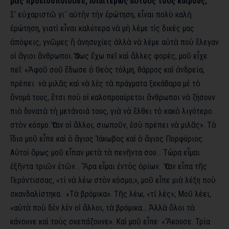
μᾶς προειδοποιοῦσε, ἰδιαιτέρως αὐτοὺς τοὺς καιρούς;
Σ’ εὐχαριστῶ γι᾿ αὐτὴν τὴν ἐρώτηση, εἶναι πολὺ καλὴ
ἐρώτηση, γιατὶ εἶναι καλύτερα νὰ μὴ λέμε τὶς δικές μας
ἀπόψεις, γνῶμες ἢ ἀνησυχίες ἀλλὰ νὰ λέμε αὐτὰ ποὺ ἔλεγαν
οἱ ἅγιοι ἄνθρωποι. Ὅπως ἔχω πεῖ καὶ ἄλλες φορές, μοῦ εἶχε
πεῖ: «Ἀφοῦ σοῦ ἔδωσε ὁ Θεὸς τόλμη, θάρρος καὶ ἀνδρεία,
πρέπει νὰ μιλᾶς καὶ νὰ λὲς τὰ πράγματα ξεκάθαρα μὲ τὸ
ὄνομά τους, ἔτσι ποὺ οἱ καλοπροαίρετοι ἄνθρωποι νὰ ζήσουν
πιὸ δυνατὰ τὴ μετάνοιά τους, γιὰ νὰ ἔλθει τὸ κακὸ λιγότερο
στὸν κόσμο. Ὅταν οἱ ἄλλοι, σιωποῦν, ἐσὺ πρέπει νὰ μιλᾶς». Τὸ
ἴδιο μοῦ εἶπε καὶ ὁ ἅγιος Ἰάκωβος καὶ ὁ ἅγιος Πορφύριος.
Αὐτοὶ ὅμως μοῦ εἶπαν μετὰ τὰ πενῆντα σου… Τώρα εἶμαι
ἐξῆντα τριῶν ἐτῶν… Ἄρα εἶμαι ἐντὸς ὁρίων. Ὅταν εἶπα τῆς
Γερόντισσας, «τί νὰ λέω στὸν κόσμο;», μοῦ εἶπε μιὰ λέξη ποὺ
σκανδαλίστηκα. «Τὰ βρόμικα». Τῆς λέω, «τί λές»; Μοῦ λέει,
«αὐτὰ ποὺ δὲν λὲν οἱ ἄλλοι, τὰ βρόμικα… Ἀλλὰ ὅλοι τὰ
κάνουνε καὶ τοὺς σκεπάζουνε». Καὶ μοῦ εἶπε· «Ἄκουσε. Τρία