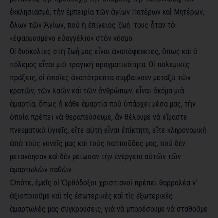
ἐκκλησιασμό, τὴν ἐμπειρία τῶν ἁγίων Πατέρων καὶ Μητέρων,
ὅλων τῶν Ἁγίων, ποὺ ἡ ἐπίγειος ζωή τους ἦταν τὸ
«ἐφαρμοσμένο εὐαγγέλιο» στὸν κόσμο.
Οἱ δυσκολίες στὴ ζωή μας εἶναι ἀναπόφευκτες, ὅπως καὶ ὁ
πόλεμος εἶναι μιὰ τραγικὴ πραγματικότητα. Οἱ πολεμικὲς
πράξεις, οἱ ὁποῖες ἀναπότρεπτα συμβαίνουν μεταξὺ τῶν
κρατῶν, τῶν λαῶν καὶ τῶν ἀνθρώπων, εἶναι ἀκόμα μιὰ
ἁμαρτία, ὅπως ἡ κάθε ἁμαρτία ποὺ ὑπάρχει μέσα μας, τὴν
ὁποία πρέπει νὰ θεραπεύσουμε, ἂν θέλουμε νὰ εἴμαστε
πνευματικὰ ὑγιεῖς, εἴτε αὐτὴ εἶναι ἐπίκτητη, εἴτε κληρονομικὴ
ἀπὸ τοὺς γονεῖς μας καὶ τοὺς παπποῦδες μας, ποὺ δὲν
μετανόησαν καὶ δὲν μείωσαν τὴν ἐνέργεια αὐτῶν τῶν
ἁμαρτωλῶν παθῶν.
Ὁπότε, ἐμεῖς οἱ Ὀρθόδοξοι χριστιανοὶ πρέπει θαρραλέα ν’
ἀξιοποιοῦμε καὶ τὶς ἐσωτερικὲς καὶ τὶς ἐξωτερικὲς
ἁμαρτωλές μας συγκρούσεις, γιὰ νὰ μπορέσουμε νὰ σταθοῦμε