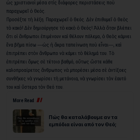
ὡς χριστιανοὶ μέσα στὶς διάφορες περιστάσεις ποὺ
παραχωρεῖ ὁ Θεός.
Προσέξτε τὴ λέξη. Παραχωρεῖ ὁ Θεός. Δὲν ἐπιθυμεῖ ὁ Θεὸς
τὸ κακό! Δὲν δημιούργησε τὸ κακὸ ὁ Θεός! Ἀλλὰ ὅταν βλέπει
ὅτι οἱ ἄνθρωποι ἐπιμένουν καὶ θέλουν πόλεμο, ὁ Θεὸς κάμνει
ἕνα βῆμα πίσω ―ὡς ἡ ἄκρα ταπείνωση ποὺ εἶναι―, καὶ
ἐπιτρέπει στὸν ἄνθρωπο νὰ κάμει τὸ θέλημά του. Τὸ
ἐπιτρέπει ὅμως σὲ τέτοιο βαθμό, οὕτως ὥστε κάθε
καλοπροαίρετος ἄνθρωπος νὰ μπορέσει μέσα σὲ ἀντίξοες
συνθῆκες νὰ γνωρίσει τὴ μετάνοια, νὰ γνωρίσει τὸν ἑαυτό
του καὶ ὕστερα τὸν Θεό του.
More Read
Πώς θα καταλάβουμε αν τα
εμπόδια είναι από τον Θεό;