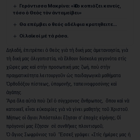
Γερόντισσα Μακρίνα: «Ὅσο κοπιάζει κανείς,
τόσο ὁ Θεὸς τὸν ἀνταμείβει»
Θα επέμβει ο θεός αδέλφια κρατηθειτε…
Οἱ λαϊκοί μέ τά ράσα.
Δηλαδή, ἐπιτρέπει ὁ Θεὸς γιὰ τὴ δική μας ἀμετανοησία, γιὰ
τὴ δική μας ὀλιγοπιστία, νὰ ἔλθουν δύσκολα γεγονότα στὶς
χῶρες μας καὶ στὴν προσωπική μας ζωή, ποὺ στὴν
πραγματικότητα λειτουργοῦν ὡς παιδαγωγικὰ μαθήματα
Ὀρθοδόξου πίστεως, ὑπομονῆς, ταπεινοφροσύνης καὶ
ἀγάπης.
Ἄρα ὅλα αὐτὰ ποὺ ζεῖ ὁ σύγχρονος ἄνθρωπος, ὅπου καὶ νὰ
κατοικεῖ, εἶναι εὐκαιρίες γιὰ νὰ γίνει μαθητὴς τοῦ Χριστοῦ.
Μήπως οἱ ἅγιοι Ἀπόστολοι ἔζησαν σ’ ἐποχὲς εἰρήνης; Οἱ
πρόγονοί μας ἔζησαν σὲ συνθῆκες πλουτισμοῦ;
Ὁ ἅγιος Σωφρόνιος τοῦ Ἔσσεξ γράφει: «Στὶς ἡμέρες μας ἡ