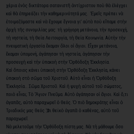
χέρια ἑνὸς δικτάτορα σατανιστῆ ἀντίχριστου ποὺ θὰ ἐλέγχει
καὶ θὰ ἐπηρεάζει τὴν καθημερινότητά μας. Ἐμεῖς πρέπει νὰ
ἑτοιμαζόμαστε καὶ νὰ ἔχουμε ἔγνοια γι’ αὐτὰ ποὺ εἴπαμε στὴν
ἀρχὴ τῆς συνομιλίας μας: τὴ γρήγορη μετάνοια, τὴν προσευχή,
τὴ νηστεία, τὴ Θεία Λειτουργία, τὴ Θεία Κοινωνία. Αὐτὴν τὴν
πνευματικὴ ἐργασία ἔκαμαν ὅλοι οἱ ἅγιοι. Εἶχαν μετάνοια,
ἔκαμαν ὑπομονή, ἀγάπησαν τὴ νηστεία, ἀγάπησαν τὴν
προσευχὴ καὶ τὴν ὑπακοὴ στὴν Ὀρθόδοξη Ἐκκλησία.
Καὶ ὅποιος κάνει ὑπακοὴ στὴν Ὀρθόδοξη Ἐκκλησία, κάνει
ὑπακοὴ στὸ σῶμα τοῦ Χριστοῦ. Αὐτὸ εἶναι ἡ Ὀρθόδοξη
Ἐκκλησία… Σῶμα Χριστοῦ. Καὶ ἡ ψυχὴ αὐτοῦ τοῦ σώματος,
ποιὸ εἶναι; Τὸ Ἅγιον Πνεῦμα. Αὐτὸ ἀγάπησαν οἱ ἅγιοι. Καὶ ὅ,τι
ἀγαπᾶς, αὐτὸ παραχωρεῖ ὁ Θεός. Ὁ πιὸ δημοκράτης εἶναι ὁ
Τριαδικός μας Θεός. Ὅ,τι θεϊκὸ ἀγαπᾶ ὁ καθένας, αὐτὸ τοῦ
παραχωρεῖ.
Νὰ μελετοῦμε τὴν Ὀρθόδοξη πίστη μας. Νὰ τὴ μάθουμε ὅσο