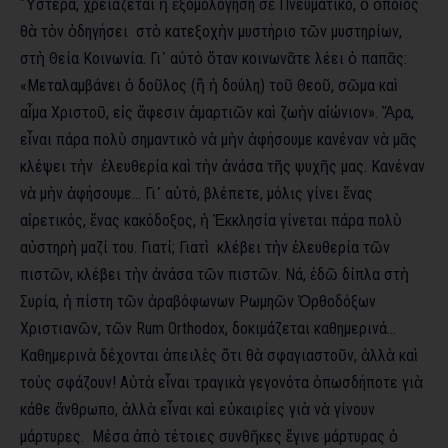
Ὕστερα, χρειάζεται ἡ ἐξομολόγηση σὲ Πνευματικό, ὁ ὁποῖος
θὰ τὸν ὁδηγήσει στὸ κατεξοχὴν μυστήριο τῶν μυστηρίων,
στὴ Θεία Κοινωνία. Γι᾿ αὐτὸ ὅταν κοινωνᾶτε λέει ὁ παπᾶς:
«Μεταλαμβάνει ὁ δοῦλος (ἢ ἡ δούλη) τοῦ Θεοῦ, σῶμα καὶ
αἷμα Χριστοῦ, εἰς ἄφεσιν ἁμαρτιῶν καὶ ζωὴν αἰώνιον». Ἄρα,
εἶναι πάρα πολὺ σημαντικὸ νὰ μὴν ἀφήσουμε κανέναν νὰ μᾶς
κλέψει τὴν ἐλευθερία καὶ τὴν ἀνάσα τῆς ψυχῆς μας. Κανέναν
νὰ μὴν ἀφήσουμε… Γι᾿ αὐτό, βλέπετε, μόλις γίνει ἕνας
αἱρετικός, ἕνας κακόδοξος, ἡ Ἐκκλησία γίνεται πάρα πολὺ
αὐστηρὴ μαζί του. Γιατί; Γιατὶ κλέβει τὴν ἐλευθερία τῶν
πιστῶν, κλέβει τὴν ἀνάσα τῶν πιστῶν. Νά, ἐδῶ δίπλα στὴ
Συρία, ἡ πίστη τῶν ἀραβόφωνων Ρωμηῶν Ὀρθοδόξων
Χριστιανῶν, τῶν Rum Orthodox, δοκιμάζεται καθημερινά…
Καθημερινὰ δέχονται ἀπειλὲς ὅτι θὰ σφαγιαστοῦν, ἀλλὰ καὶ
τοὺς σφάζουν! Αὐτὰ εἶναι τραγικὰ γεγονότα ὁπωσδήποτε γιὰ
κάθε ἄνθρωπο, ἀλλὰ εἶναι καὶ εὐκαιρίες γιὰ νὰ γίνουν
μάρτυρες. Μέσα ἀπὸ τέτοιες συνθῆκες ἔγινε μάρτυρας ὁ