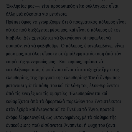
Ἐκκλησίας μας―, εἴτε προσωπικὸς εἴτε συλλογικὸς εἶναι
ἄλλη μιὰ εὐκαιρία γιὰ μετάνοια.
Πρέπει ὅμως νὰ γνωρίζουμε ὅτι ὁ πραγματικὸς πόλεμος εἶναι
αὐτὸς ποὺ διεξάγεται μέσα μας, καὶ εἶναι ὁ πόλεμος μὲ τὸν
διάβολο. Δὲν χρειάζεται νὰ ξεκινήσουν οἱ πύραυλοι νὰ
κτυποῦν, γιὰ νὰ φοβηθοῦμε. Ὁ πόλεμος, ἐπαναλαμβάνω, εἶναι
μέσα μας, καὶ ὅλοι εἴμαστε σὲ ἐμπόλεμη κατάσταση ἀπὸ τὸν
καιρὸ τῆς γεννήσεώς μας… Καί, κυρίως, πρέπει νὰ
καταλάβουμε πὼς ἡ μετάνοια εἶναι τὸ κατεξοχὴν ἔργο τῆς
ἐλευθερίας, τῆς πραγματικῆς ἐλευθερίας! Ὅταν ὁ ἄνθρωπος
μετανοιεῖ γιὰ τὰ πάθη του καὶ τὰ λάθη του, ἐλευθερώνεται
ἀπὸ τὶς ἐνοχὲς καὶ τὶς ἁμαρτίες. Ἐλευθερώνεται καὶ
καθαρίζεται ἀπὸ τὸ ἁμαρτωλὸ παρελθόν του. Ἀντιστέκεται
στὸν ἐχθρὸ καὶ ἐνεργοποιεῖ τὸ Πνεῦμα τὸ Ἅγιο, προτοῦ
ἀκόμα ἐξομολογηθεῖ, ὡς μετανοημένος, μὲ τὸ αἴσθημα τῆς
ἀνακούφισης ποὺ αἰσθάνεται. Ἀναπνέει ἡ ψυχή του ξανά.