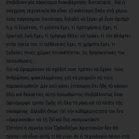
ἐπιβάλουν μία παγκόσμια διακυβέρνηση- δικτατορία… Καὶ ἡ
σύγχρονη τεχνολογία θὰ εἶναι τὸ καλύτερο ὅπλο στὰ χέρια
ἑνὸς παγκόσμιου δικτάτορα, δηλαδὴ νὰ ξέρει μὲ ἕναν ἀριθμὸ
π.χ. ὁ Εὐγένιος, τί γοῦστα ἔχει, τί προτιμήσεις ἔχει, τί
ἐρωτικὴ ζωὴ ἔχει, τί τρόφιμα θέλει νὰ τρώει, τί τὸν βλάφτει
στὴν ὑγεία του, τί ἀσθένειες ἔχει, τί χρήματα ἔχει, τί
ξοδεύει, ποιὲς χῶρες ἐπισκέπτεται, τὶς θρησκευτικές του
πεποιθήσεις…
Γιὰ νὰ ἐφαρμόσουν τὰ σχέδιά τους πρέπει νὰ ἔχουν τοὺς
ἀνθρώπους φακελλωμένους γιὰ νὰ μποροῦν νὰ τοὺς
παρακολουθοῦν. Δὲν σοῦ κάνει ἐντύπωση ὅτι ἤδη τὸ κάνουν
ἐδῶ καὶ δεκαετίες αὐτὸ προωθώντας-ἐπιβάλλοντας ἕναν
ὁμοιόμορφο τρόπο ζωῆς σὲ ὅλα τὰ μήκη καὶ τὰ πλάτη τῆς
οἰκουμένης. Δηλαδὴ ὅπως ζεῖ τὴν καθημερινότητά του ἕνα
«ἀμερικανάκι» νὰ τὴ ζεῖ καὶ ἕνα «κυπριωτάκι!»
Ὡστόσο ἡ ἀγωνία τῶν Ὀρθοδόξων Χριστιανῶν δὲν θὰ
πρέπει νὰ εἶναι αὐτή, τί θὰ γίνει ἂν ἡ τεχνολογία πέσει στὰ