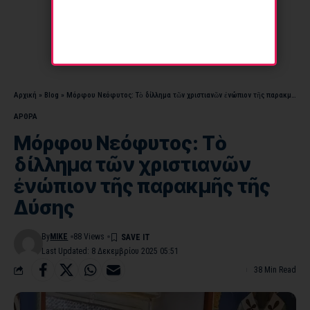
Αρχική
»
Blog
»
Μόρφου Νεόφυτος: Τὸ δίλλημα τῶν χριστιανῶν ἐνώπιον τῆς παρακμῆς τῆς Δύσης
ΑΡΘΡΑ
Μόρφου Νεόφυτος: Τὸ
δίλλημα τῶν χριστιανῶν
ἐνώπιον τῆς παρακμῆς τῆς
Δύσης
By
MIKE
88 Views
Last Updated: 8 Δεκεμβρίου 2025 05:51
38 Min Read