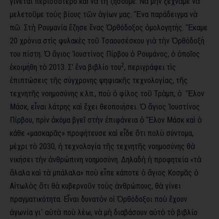
γίνεται περισσότερο καὶ νὰ τὴ ζήσουμε. Νὰ μὴν ξεχνᾶμε νὰ
μελετοῦμε τοὺς βίους τῶν ἁγίων μας. Ἕνα παράδειγμα νὰ
πῶ. Στὴ Ρουμανία ἔζησε ἕνας Ὀρθόδοξος ὁμολογητής. Ἔκαμε
20 χρόνια στὶς φυλακὲς τοῦ Τσαουσέσκου γιὰ τὴν Ὀρθόδοξή
του πίστη. Ὁ ἅγιος Ἰουστίνος Πίρβου ὁ Ρουμάνος, ὁ ὁποῖος
2
ἐκοιμήθη τὸ 2013. Σ’ ἕνα βιβλίο του
, περιγράφει τὶς
ἐπιπτώσεις τῆς σύγχρονης ψηφιακῆς τεχνολογίας, τῆς
τεχνητῆς νοημοσύνης κ.λπ., ποὺ ὁ φίλος τοῦ Τρὰμπ, ὁ Ἔλον
Μάσκ, εἶναι λάτρης καὶ ἔχει θεοποιήσει. Ὁ ἅγιος Ἰουστίνος
Πίρβου, πρὶν ἀκόμα βγεῖ στὴν ἐπιφάνεια ὁ Ἔλον Μάσκ καὶ ὁ
κάθε «μασκαρᾶς» προφήτευσε καὶ εἶδε ὅτι πολὺ σύντομα,
μέχρι τὸ 2030, ἡ τεχνολογία τῆς τεχνητῆς νοημοσύνης θὰ
νικήσει τὴν ἀνθρώπινη νοημοσύνη. Δηλαδὴ ἡ προφητεία «τὰ
ἄλαλα καὶ τὰ μπάλαλα» ποὺ εἶπε κάποτε ὁ ἅγιος Κοσμᾶς ὁ
Αἰτωλὸς ὅτι θὰ κυβερνοῦν τοὺς ἀνθρώπους, θὰ γίνει
πραγματικότητα. Εἶναι δυνατὸν οἱ Ὀρθόδοξοι ποὺ ἔχουν
ἀγωνία γι᾿ αὐτὰ ποὺ λέω, νὰ μὴ διαβάσουν αὐτὸ τὸ βιβλίο