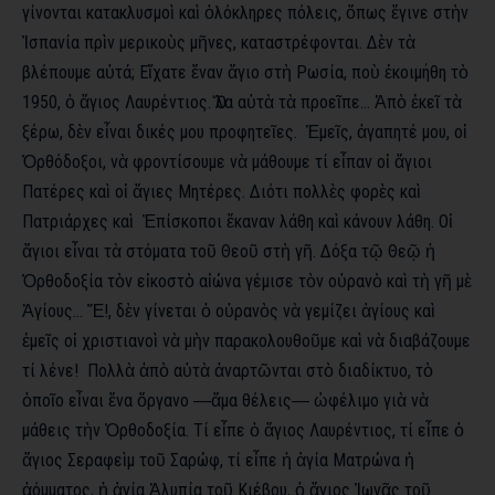
γίνονται κατακλυσμοὶ καὶ ὁλόκληρες πόλεις, ὅπως ἔγινε στὴν
Ἰσπανία πρὶν μερικοὺς μῆνες, καταστρέφονται. Δὲν τὰ
βλέπουμε αὐτά; Εἴχατε ἕναν ἅγιο στὴ Ρωσία, ποὺ ἐκοιμήθη τὸ
1950, ὁ ἅγιος Λαυρέντιος. Ὅλα αὐτὰ τὰ προεῖπε… Ἀπὸ ἐκεῖ τὰ
ξέρω, δὲν εἶναι δικές μου προφητεῖες. Ἐμεῖς, ἀγαπητέ μου, οἱ
Ὀρθόδοξοι, νὰ φροντίσουμε νὰ μάθουμε τί εἶπαν οἱ ἅγιοι
Πατέρες καὶ οἱ ἅγιες Μητέρες. Διότι πολλὲς φορὲς καὶ
Πατριάρχες καὶ Ἐπίσκοποι ἔκαναν λάθη καὶ κάνουν λάθη. Οἱ
ἅγιοι εἶναι τὰ στόματα τοῦ Θεοῦ στὴ γῆ. Δόξα τῷ Θεῷ ἡ
Ὀρθοδοξία τὸν εἰκοστὸ αἰώνα γέμισε τὸν οὐρανὸ καὶ τὴ γῆ μὲ
Ἁγίους… Ἔ!, δὲν γίνεται ὁ οὐρανὸς νὰ γεμίζει ἁγίους καὶ
ἐμεῖς οἱ χριστιανοὶ νὰ μὴν παρακολουθοῦμε καὶ νὰ διαβάζουμε
τί λένε! Πολλὰ ἀπὸ αὐτὰ ἀναρτῶνται στὸ διαδίκτυο, τὸ
ὁποῖο εἶναι ἕνα ὄργανο ―ἅμα θέλεις― ὠφέλιμο γιὰ νὰ
μάθεις τὴν Ὀρθοδοξία. Τί εἶπε ὁ ἅγιος Λαυρέντιος, τί εἶπε ὁ
ἅγιος Σεραφεὶμ τοῦ Σαρώφ, τί εἶπε ἡ ἁγία Ματρώνα ἡ
ἀόμματος, ἡ ἁγία Ἀλυπία τοῦ Κιέβου, ὁ ἅγιος Ἰωνᾶς τοῦ