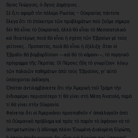
ἅγιος Γεώργιος, ὁ ἅγιος Δημήτριος…
Σὲ ὄ,τι αφορᾶ τὸν πόλεμο Ρωσίας – Οὐκρανίας πάντοτε
ἔλεγα ὅτι τὸ ἐπίκεντρο τῶν προβλημάτων ποὺ ζοῦμε σήμερα
δὲν θὰ εἶναι τὸ Οὐκρανικό, ἀλλὰ θὰ εἶναι τὸ Μεσανατολικὸ
καὶ ἰδιαιτέρως ποιὰ θὰ εἶναι ἡ σχέση τῶν Ἑβραίων μὲ τοὺς
γείτονες… Προπαντός, ποιὰ θὰ εἶναι ἡ ἐξέλιξη ὅταν οἱ
Ἑβραῖοι θὰ βομβαρδίσουν ―καὶ θὰ τὸ κάμουν―, τὸ πυρηνικὸ
πρόγραμμα τῆς Περσίας. Οἱ Πέρσες ἤδη τὸ γνωρίζουν λόγῳ
τῶν παλαιῶν παθημάτων ἀπὸ τοὺς Ἑβραίους, γι’ αὐτὸ
ὑπόσχονται ἐκδίκηση.
Ὁπόταν ἀντιλαμβάνεστε ὅτι τὴν Ἀμερικὴ τοῦ Τρὰμπ τὴν
ἐνδιαφέρει περισσότερο τί θὰ γίνει στὴ Μέση Ἀνατολή, παρὰ
τί θὰ γίνει στὴν Οὐκρανία.
Φαίνεται ὅτι οἱ Ἀμερικάνοι προσπαθοῦν ν’ ἀπαλλαγοῦν ἀπὸ
τὸ Οὐκρανικὸ πρόβλημα καὶ πρὸς τὸ παρὸν τὸ ἀφήνουν νὰ τὸ
ἀντιμετωπίσει ἡ ἀδύναμη πλέον Ἑνωμένη-Διαλυμένη Εὐρώπη,
ἡ ὁποία ἀποδεικνύεται ὅτι εἶναι μιὰ Εὐρώπη ποὺ ὑπηρετεῖ