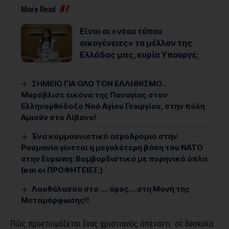
More Read
Είναι οι «νέου τύπου
οικογένειες» το μέλλον της
Ελλάδας μας, κυρία Υπουργέ;
ΣΗΜΕΙΟ ΓΙΑ ΟΛΟ ΤΟΝ ΕΛΛΗΝΙΣΜΟ..
Μυρόβλισε εικόνα της Παναγίας στον
Ελληνορθόδοξο Ναό Αγίου Γεωργίου, στην πόλη
Αμιούν στο Λίβανο!
Ένα κομμουνιστικό αεροδρόμιο στην
Ρουμανία γίνεται η μεγαλύτερη βάση του ΝΑΤΟ
στην Ευρώπη: Βομβαρδιστικά με πυρηνικά όπλα
(και οι ΠΡΟΦΗΤΕΙΕΣ;)
Λαοθάλασσα στο …. όρος….στη Μονή της
Μεταμόρφωσης!!
Πῶς προετοιμάζεται ἕνας χριστιανὸς ἀπέναντι σὲ δύσκολα