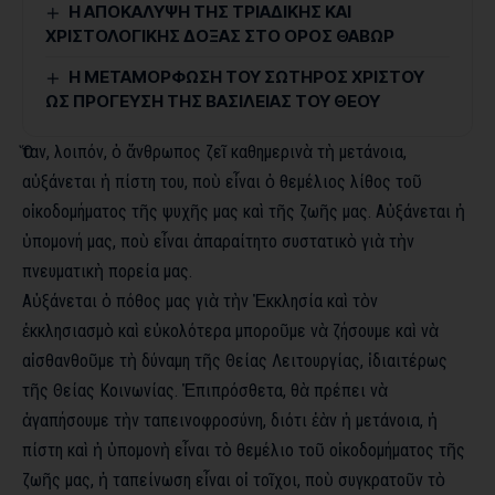
Η ΑΠΟΚΑΛΥΨΗ ΤΗΣ ΤΡΙΑΔΙΚΗΣ ΚΑΙ
ΧΡΙΣΤΟΛΟΓΙΚΗΣ ΔΟΞΑΣ ΣΤΟ ΟΡΟΣ ΘΑΒΩΡ
Η ΜΕΤΑΜΟΡΦΩΣΗ ΤΟΥ ΣΩΤΗΡΟΣ ΧΡΙΣΤΟΥ
ΩΣ ΠΡΟΓΕΥΣΗ ΤΗΣ ΒΑΣΙΛΕΙΑΣ ΤΟΥ ΘΕΟΥ
Ὅταν, λοιπόν, ὁ ἄνθρωπος ζεῖ καθημερινὰ τὴ μετάνοια,
αὐξάνεται ἡ πίστη του, ποὺ εἶναι ὁ θεμέλιος λίθος τοῦ
οἰκοδομήματος τῆς ψυχῆς μας καὶ τῆς ζωῆς μας. Αὐξάνεται ἡ
ὑπομονή μας, ποὺ εἶναι ἀπαραίτητο συστατικὸ γιὰ τὴν
πνευματικὴ πορεία μας.
Αὐξάνεται ὁ πόθος μας γιὰ τὴν Ἐκκλησία καὶ τὸν
ἐκκλησιασμὸ καὶ εὐκολότερα μποροῦμε νὰ ζήσουμε καὶ νὰ
αἰσθανθοῦμε τὴ δύναμη τῆς Θείας Λειτουργίας, ἰδιαιτέρως
τῆς Θείας Κοινωνίας. Ἐπιπρόσθετα, θὰ πρέπει νὰ
ἀγαπήσουμε τὴν ταπεινοφροσύνη, διότι ἐὰν ἡ μετάνοια, ἡ
πίστη καὶ ἡ ὑπομονὴ εἶναι τὸ θεμέλιο τοῦ οἰκοδομήματος τῆς
ζωῆς μας, ἡ ταπείνωση εἶναι οἱ τοῖχοι, ποὺ συγκρατοῦν τὸ