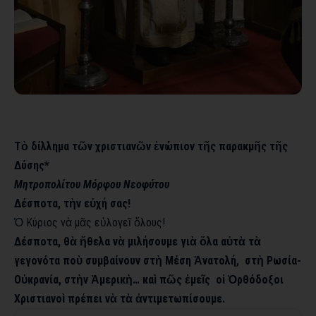
Τὸ δίλλημα τῶν χριστιανῶν ἐνώπιον τῆς παρακμῆς τῆς
Δύσης*
Μητροπολίτου Μόρφου Νεοφύτου
Δέσποτα, τὴν εὐχή σας!
Ὁ Κύριος νὰ μᾶς εὐλογεῖ ὅλους!
Δέσποτα, θὰ ἤθελα νὰ μιλήσουμε γιὰ ὅλα αὐτὰ τὰ
γεγονότα ποὺ συμβαίνουν στὴ Μέση Ἀνατολή, στὴ Ρωσία-
Οὐκρανία, στὴν Ἀμερικὴ… καὶ πῶς ἐμεῖς οἱ Ὀρθόδοξοι
Χριστιανοὶ πρέπει νὰ τὰ ἀντιμετωπίσουμε.