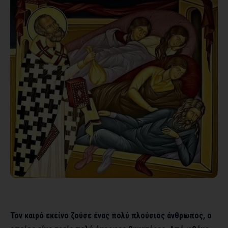
Τον καιρό εκείνο ζούσε ένας πολύ πλούσιος άνθρωπος, ο