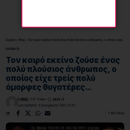
Αρχική
»
Blog
»
Τον καιρό εκείνο ζούσε ένας πολύ πλούσιος άνθρωπος, ο οποίος είχε τρείς πολύ όμορφες θυγατέρες…
ΘΑΥΜΑΤΑ
Τον καιρό εκείνο ζούσε ένας
πολύ πλούσιος άνθρωπος, ο
οποίος είχε τρείς πολύ
όμορφες θυγατέρες…
By
MIKE
141 Views
Last Updated: 9 Δεκεμβρίου 2025 15:39
5 Min Read