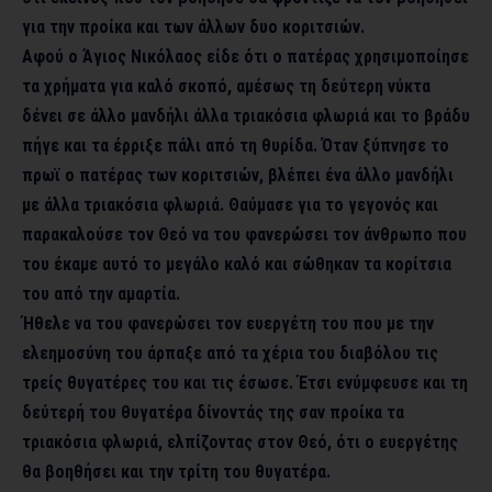
για την προίκα και των άλλων δυο κοριτσιών.
Αφού ο Άγιος Νικόλαος είδε ότι ο πατέρας χρησιμοποίησε
τα χρήματα για καλό σκοπό, αμέσως τη δεύτερη νύκτα
δένει σε άλλο μανδήλι άλλα τριακόσια φλωριά και το βράδυ
πήγε και τα έρριξε πάλι από τη θυρίδα. Όταν ξύπνησε το
πρωϊ ο πατέρας των κοριτσιών, βλέπει ένα άλλο μανδήλι
με άλλα τριακόσια φλωριά. Θαύμασε για το γεγονός και
παρακαλούσε τον Θεό να του φανερώσει τον άνθρωπο που
του έκαμε αυτό το μεγάλο καλό και σώθηκαν τα κορίτσια
του από την αμαρτία.
Ήθελε να του φανερώσει τον ευεργέτη του που με την
ελεημοσύνη του άρπαξε από τα χέρια του διαβόλου τις
τρείς θυγατέρες του και τις έσωσε. Έτσι ενύμφευσε και τη
δεύτερή του θυγατέρα δίνοντάς της σαν προίκα τα
τριακόσια φλωριά, ελπίζοντας στον Θεό, ότι ο ευεργέτης
θα βοηθήσει και την τρίτη του θυγατέρα.