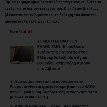
Την τρίτη φορά όμως ήταν πολύ προσεχτικός και ήθελε να
τρέξει και να δεί τον ευεργέτη του. Ο δε Άγιος Νικόλαος
βλέποντας ότι ενύμφευσε και τη δεύτερή του θυγατέρα
αποφάσισε να τελειώσει το καλό.
More Read
ΣΗΜΕΙΟ ΓΙΑ ΟΛΟ ΤΟΝ
ΕΛΛΗΝΙΣΜΟ.. Μυρόβλισε
εικόνα της Παναγίας στον
Ελληνορθόδοξο Ναό Αγίου
Γεωργίου, στην πόλη Αμιούν
στο Λίβανο!
Ένα κομμουνιστικό αεροδρόμιο στην
Ρουμανία γίνεται η μεγαλύτερη βάση του ΝΑΤΟ
στην Ευρώπη: Βομβαρδιστικά με πυρηνικά όπλα
(και οι ΠΡΟΦΗΤΕΙΕΣ;)
Λαοθάλασσα στο …. όρος….στη Μονή της