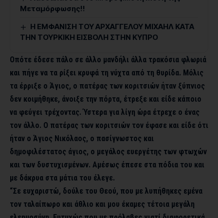
Μεταμόρφωσης!!
Η ΕΜΦΑΝΙΣΗ ΤΟΥ ΑΡΧΑΓΓΕΛΟΥ ΜΙΧΑΗΛ ΚΑΤΑ
ΤΗΝ ΤΟΥΡΚΙΚΗ ΕΙΣΒΟΛΗ ΣΤΗΝ ΚΥΠΡΟ
Οπότε έδεσε πάλο σε άλλο μανδήλι άλλα τρακόσια φλωριά
και πήγε να τα ρίξει κρυφά τη νύχτα από τη θυρίδα. Μόλις
τα έρριξε ο Άγιος, ο πατέρας των κοριτσιών ήταν ξύπνιος
δεν κοιμήθηκε, άνοιξε την πόρτα, έτρεξε και είδε κάποιο
να φεύγει τρέχοντας. Ύστερα για λίγη ώρα έτρεχε ο ένας
τον άλλο. Ο πατέρας των κοριτσιών τον έφασε και είδε ότι
ήταν ο Άγιος Νικόλαος, ο πασίγνωστος και
δημοφιλέστατος άγιος, ο μεγάλος ευεργέτης των φτωχών
και των δυστυχισμένων. Αμέσως έπεσε στα πόδια του και
με δάκρυα στα μάτια του έλεγε.
“Σε ευχαριστώ, δούλε του Θεού, που με λυπήθηκες εμένα
τον ταλαίπωρο και άθλιο και μου έκαμες τέτοια μεγάλη
ελεημοσύνη. Ευτυχώς που με πρόλαβες γιατί διαφορετικά