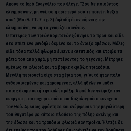
Άκουε το Ιερό Ευαγγέλιο που έλεγε. “Σου δε ποιούντος
ελεημοσύνην, μη γνώτω η αριστερά σου τι ποιεί η δεξιά
σου” (Ματθ. ΣΤ. Στίχ. 3) δηλαδή όταν κάμνεις την
ελεημοσύνη, να μη το γνωρίζει κανένας.
Ο πατέρας των τριών κοριτσιών ξύπνησε το πρωϊ και είδε
στο σπίτι ένα μανδήλι δεμένο και το άνοιξε αμέσως. Μόλις
είδε τόσα πολλά φλωριά έμεινε εκστατικός και έτριβε τα
μάτια του από χαρά, μη πιστέυοντας το γεγονός. Μέτρησε
αμέσως τα φλωριά και τα βρήκε ακριβώς τριακόσια.
Μεγάλη περιουσία είχε στα χέρια του, γι΄αυτό ήταν πολύ
ενθουσιασμένος και χαρούμενος, αλλά ήθελε να μάθει
ποίος έκαμε αυτή την καλή πράξη. Αφού δεν γνώριζε τον
ευεργέτη του ευχαριστούσε και δοξολογούσε συνέχεια
τον Θεό. Αμέσως φρόντησε και ενύμφευσε την μεγαλύτερη
του θυγατέρα με κάποιο πλούσιο της πόλης εκείνης και
της έδωσε και τα τρακόσια φλωριά σαν προίκα. Ήλπιζε δε
ότι εκείνος που τον βοήθησε θα φρόντιζε να τον βοηθήσει