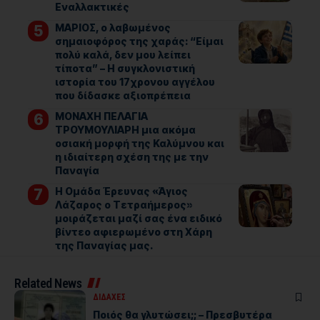
Εναλλακτικές
ΜΑΡΙΟΣ, ο λαβωμένος
σημαιοφόρος της χαράς: “Είμαι
πολύ καλά, δεν μου λείπει
τίποτα” – Η συγκλονιστική
ιστορία του 17χρονου αγγέλου
που δίδασκε αξιοπρέπεια
ΜΟΝΑΧΗ ΠΕΛΑΓΙΑ
ΤΡΟΥΜΟΥΛΙΑΡΗ μια ακόμα
οσιακή μορφή της Καλύμνου και
η ιδιαίτερη σχέση της με την
Παναγία
Η Ομάδα Έρευνας «Άγιος
Λάζαρος ο Τετραήμερος»
μοιράζεται μαζί σας ένα ειδικό
βίντεο αφιερωμένο στη Χάρη
της Παναγίας μας.
Related News
ΔΙΔΑΧΕΣ
Ποιός θα γλυτώσει;; – Πρεσβυτέρα