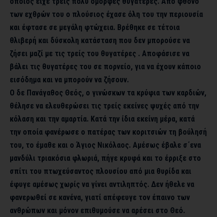
οποίος είχε τρείς πολύ όμορφες θυγατέρες. Από φθόνο
των εχθρών του ο πλούσιος έχασε όλη του την περιουσία
και έφτασε σε μεγάλη φτώχεια. Βρέθηκε σε τέτοια
θλιβερή και δύσκολη κατάσταση που δεν μπορούσε να
ζήσει μαζί με τις τρείς του θυγατέρες . Αποφάσισε να
βάλει τις θυγατέρες του σε πορνείο, για να έχουν κάποιο
εισόδημα και να μπορούν να ζήσουν.
Ο δε Πανάγαθος Θεός, ο γινώσκων τα κρύφια των καρδιών,
θέλησε να ελευθερώσει τις τρείς εκείνες ψυχές από την
κόλαση και την αμαρτία. Κατά την ίδια εκείνη μέρα, κατά
την οποία φανέρωσε ο πατέρας των κοριτσιών τη βούλησή
του, το έμαθε και ο Άγιος Νικόλαος. Αμέσως έβαλε σ΄ενα
μανδύλι τριακόσια φλωριά, πήγε κρυφά και το έρριξε στο
σπίτι του πτωχεύσαντος πλουσίου από μια θυρίδα και
έφυγε αμέσως χωρίς να γίνει αντιληπτός. Δεν ήθελε να
φανερωθεί σε κανένα, γιατί απέφευγε τον έπαινο των
ανθρώπων και μόνον επιθυμούσε να αρέσει στο Θεό.