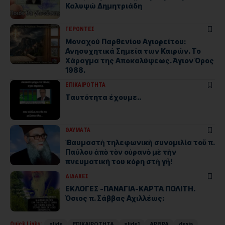
Καλυψώ Δημητριάδη
ΓΕΡΟΝΤΕΣ
Μοναχού Παρθενίου Αγιορείτου:
Ανησυχητικά Σημεία των Καιρών. Το
Χάραγμα της Αποκαλύψεως. Άγιον Όρος
1988.
ΕΠΙΚΑΙΡΟΤΗΤΑ
Ταυτότητα έχουμε..
ΘΑΥΜΑΤΑ
Ἡ θαυμαστὴ τηλεφωνικὴ συνομιλία τοῦ π.
Παύλου ἀπὸ τὸν οὐρανὸ μὲ τὴν
πνευματική του κόρη στὴ γῆ!
ΔΙΔΑΧΕΣ
ΕΚΛΟΓΕΣ -ΠΑΝΑΓΙΑ-ΚΑΡΤΑ ΠΟΛΙΤΗ.
Όσιος π. Σάββας Αχιλλέως:
Quick Links:
slide
ΕΠΙΚΑΙΡΟΤΗΤΑ
slide1
ΑΡΘΡΑ
dexia