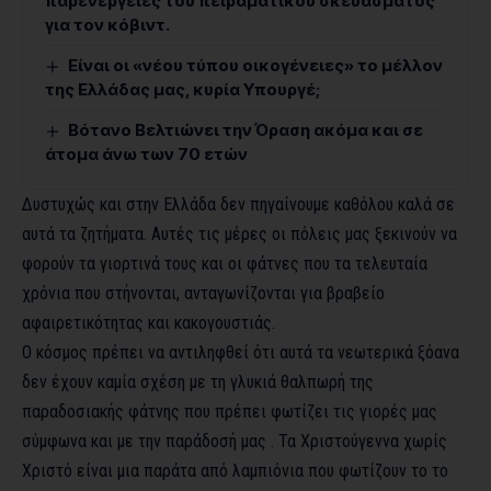
παρενέργειες του πειραματικού σκευάσματος
για τον κόβιντ.
Είναι οι «νέου τύπου οικογένειες» το μέλλον
της Ελλάδας μας, κυρία Υπουργέ;
Βότανο Βελτιώνει την Όραση ακόμα και σε
άτομα άνω των 70 ετών
Δυστυχώς και στην Ελλάδα δεν πηγαίνουμε καθόλου καλά σε
αυτά τα ζητήματα. Αυτές τις μέρες οι πόλεις μας ξεκινούν να
φορούν τα γιορτινά τους και οι φάτνες που τα τελευταία
χρόνια που στήνονται, ανταγωνίζονται για βραβείο
αφαιρετικότητας και κακογουστιάς.
Ο κόσμος πρέπει να αντιληφθεί ότι αυτά τα νεωτερικά ξόανα
δεν έχουν καμία σχέση με τη γλυκιά θαλπωρή της
παραδοσιακής φάτνης που πρέπει φωτίζει τις γιορές μας
σύμφωνα και με την παράδοσή μας . Τα Χριστούγεννα χωρίς
Χριστό είναι μια παράτα από λαμπιόνια που φωτίζουν το το