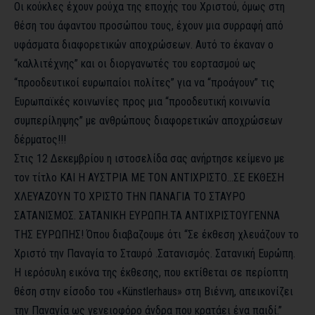
Οι κούκλες έχουν ρούχα της εποχής του Χριστού, όμως στη
θέση του άφαντου προσώπου τους, έχουν μια συρραφή από
υφάσματα διαφορετικών αποχρώσεων. Αυτό το έκαναν ο
“καλλιτέχνης” και οι διοργανωτές του εορτασμού ως
“προοδευτικοί ευρωπαίοι πολίτες” για να “προάγουν” τις
Ευρωπαϊκές κοινωνίες προς μια “προοδευτική κοινωνία
συμπερίληψης” με ανθρώπους διαφορετικών αποχρώσεων
δέρματος!!!
Στις 12 Δεκεμβρίου η ιστοσελίδα σας ανήρτησε κείμενο με
τον τίτλο
ΚΑΙ Η ΑΥΣΤΡΙΑ ΜΕ ΤΟΝ ΑΝΤΙΧΡΙΣΤΟ…ΣΕ ΕΚΘΕΣΗ
ΧΛΕΥΑΖΟΥΝ ΤΟ ΧΡΙΣΤΟ ΤΗΝ ΠΑΝΑΓΙΑ ΤΟ ΣΤΑΥΡΟ
ΣΑΤΑΝΙΣΜΟΣ. ΣΑΤΑΝΙΚΗ ΕΥΡΩΠΗ.ΤΑ ΑΝΤΙΧΡΙΣΤΟΥΓΕΝΝΑ
ΤΗΣ ΕΥΡΩΠΗΣ!
Όπου διαβαζουμε ότι “Σε έκθεση χλευάζουν το
Χριστό την Παναγία το Σταυρό .Σατανισμός. Σατανική Ευρώπη.
Η ιερόσυλη εικόνα της έκθεσης, που εκτίθεται σε περίοπτη
θέση στην είσοδο του «Künstlerhaus» στη Βιέννη, απεικονίζει
την Παναγία ως γενειοφόρο άνδρα που κρατάει ένα παιδί.”