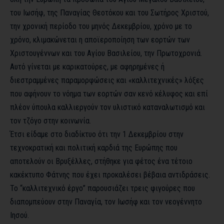
του Ιωσήφ, της Παναγίας Θεοτόκου και του Σωτήρος Χριστού,
την χρονική περίοδο του μηνός Δεκεμβρίου, χρόνο με το
χρόνο, κλιμακώνεται η αποϊεροποίηση των εορτών των
Χριστουγέννων και του Αγίου Βασιλείου, την Πρωτοχρονιά.
Αυτό γίνεται με καρικατούρες, με αφηρημένες ή
διεστραμμένες παραμορφώσεις και «καλλιτεχνικές» λόξες
που αφήνουν το νόημα των εορτών σαν κενό κέλυφος και επί
πλέον ύπουλα καλλιεργούν τον υλιστικό καταναλωτισμό και
τον τζόγο στην κοινωνία.
Έτσι είδαμε στο διαδίκτυο ότι την 1 Δεκεμβρίου στην
τεχνοκρατική και πολιτική καρδιά της Ευρώπης που
αποτελούν οι Βρυξέλλες, στήθηκε για φέτος ένα τέτοιο
κακέκτυπο Φάτνης που έχει προκαλέσει βέβαια αντιδράσεις.
Το “καλλιτεχνικό έργο” παρουσιάζει τρεις φιγούρες που
διαπομπεύουν στην Παναγία, τον Ιωσήφ και τον νεογέννητο
Ιησού.