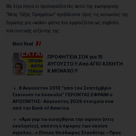
Με λίγα λόγια οι προπαγανδιστές αυτοί της εωσφορικής
“Νέας Τάξης Πραγμάτων” προβάλουνε προς τις κοινωνίες της
Ευρώπης μια «woke» φάτνη που εμφανίζεται ως σύμβολο
πολιτιστικής ατζέντας της .
More Read
ΠΡΟΦΗΤΕΙΑ ΣΟΚ για 15
ΑΥΓΟΥΣΤΟ !! Από ΑΓΙΟ ΑΣΚΗΤΗ
Κ ΜΟΝΑΧΟ !!
8 Αυγούστου 2013 “από τον Σεπτέμβριο
ξεκινούν τα δύσκολα” ΓΕΡΟΝΤΑΣ ΕΦΡΑΙΜ ο
ΑΡΙΖΟΝΙΤΗΣ- Αύγουστος 2026 στοιχεία σοκ
από την Bank of America
«Άμα γαρ τω εισαχθήναι την αίρεσιν (στις
εκκλησίες), απέστη ο έφορος των εκείσε
άγγελος…» (Όσιος Θεόδωρος Στουδίτης – Προς