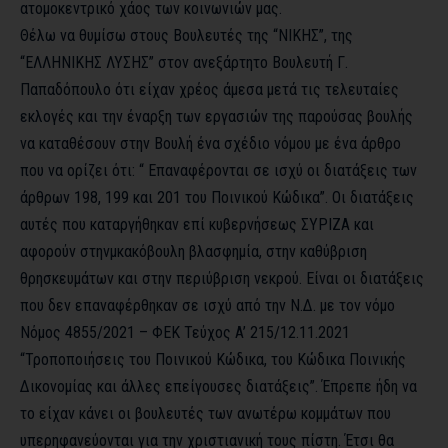
ατομοκεντρικό χάος των κοινωνιών μας.
Θέλω να θυμίσω στους Βουλευτές της “ΝΙΚΗΣ”, της
“ΕΛΛΗΝΙΚΗΣ ΛΥΣΗΣ” στον ανεξάρτητο Βουλευτή Γ.
Παπαδόπουλο ότι είχαν χρέος άμεσα μετά τις τελευταίες
εκλογές και την έναρξη των εργασιών της παρούσας βουλής
να καταθέσουν στην Βουλή ένα σχέδιο νόμου με ένα άρθρο
που να ορίζει ότι: “ Επαναφέρονται σε ισχύ οι διατάξεις των
άρθρων 198, 199 και 201 του Ποινικού Κώδικα”. Οι διατάξεις
αυτές που καταργήθηκαν επί κυβερνήσεως ΣΥΡΙΖΑ και
αφορούν στηνμκακόβουλη βλασφημία, στην καθύβριση
θρησκευμάτων και στην περιύβριση νεκρού. Είναι οι διατάξεις
που δεν επαναφέρθηκαν σε ισχύ από την Ν.Δ. με τον νόμο
Νόμος 4855/2021 – ΦΕΚ Τεύχος A’ 215/12.11.2021
“Τροποποιήσεις του Ποινικού Κώδικα, του Κώδικα Ποινικής
Δικονομίας και άλλες επείγουσες διατάξεις”. Έπρεπε ήδη να
το είχαν κάνει οι βουλευτές των ανωτέρω κομμάτων που
υπερηφανεύονται για την χριστιανική τους πίστη. Έτσι θα