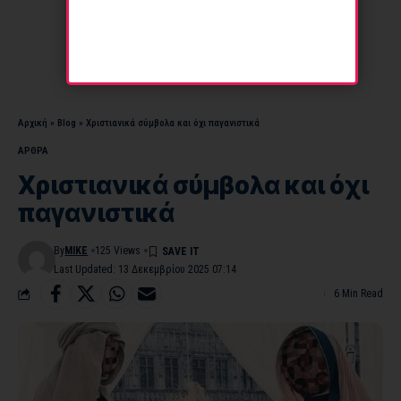
Αρχική
»
Blog
»
Χριστιανικά σύμβολα και όχι παγανιστικά
ΑΡΘΡΑ
Χριστιανικά σύμβολα και όχι
παγανιστικά
By
MIKE
125 Views
Last Updated: 13 Δεκεμβρίου 2025 07:14
6 Min Read