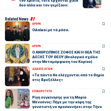
τον Χριστό, τότε έρχονται χίλια
δυό άλλα και τον γεμίζουν:
Related News
ΑΡΘΡΑ
Οἱ λαϊκοί μέ τά ράσα.
ΑΡΘΡΑ
Ο ΑΝΘΡΩΠΙΝΟΣ ΖΟΦΟΣ ΚΑΙ Η ΘΕΑ ΤΗΣ
ΔΟΞΗΣ ΤΟΥ ΘΕΟΥ (θεολογικό σχόλιο
στην Μεταμόρφωση του Κυρίου)
ΔΙΔΑΧΕΣ ΑΓΙΩΝ
«Τα πάντα θα ελέγχονται από το Θηρίο
στις Βρυξέλλες»
ΕΠΙΚΑΙΡΟΤΗΤΑ
Ρίγη συγκίνησης για τη Μαρία
Μενούνος: Πήγε με την κόρη της
γονατιστή να προσκυνήσει στην Τήνο