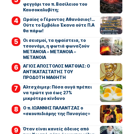
φεγγάρι του π. Βασίλειου του
Καυσοκαλυβίτη;
Ωραίος ο Γέροντας Αθανάσιος!…
Ούτε το Εμβόλιο Έκανα ούτε Π.Α
θα πάρω!
Οι σεισμοί, τα ηφαίστεια, το
τσουνάμι, η φωτιά φωναζούν
ΜΕΤΑΝΟΙΑ – ΜΕΤΑΝΟΙΑ –
ΜΕΤΑΝΟΙΑ
ΑΓΙΟΣ ΑΠΟΣΤΟΛΟΣ ΜΑΤΘΙΑΣ: Ο
ΑΝΤΙΚΑΤΑΣΤΑΤΗΣ ΤΟΥ
ΠΡΟΔΟΤΗ ΜΑΘΗΤΗ
Αλτσχάιμερ: Πόσα αυγά πρέπει
να τρώτε για έως 27%
μικρότερο κίνδυνο
Ο π. ΙΩΆΝΝΗΣ ΠΑΛΑΝΤΖΑΣ ο
«σκουπιδιάρης της Παναγίας»
Όταν είναι κανείς άδειος από