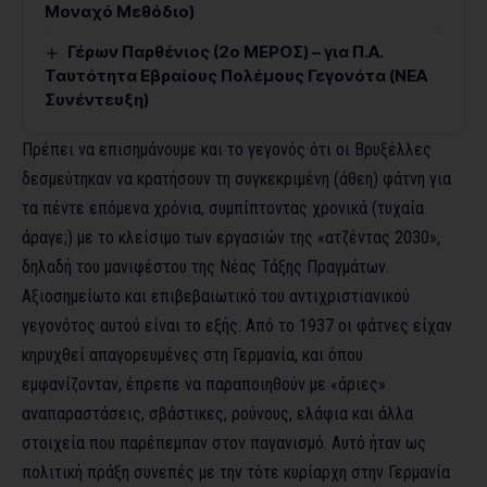
Μοναχό Μεθόδιο)
Γέρων Παρθένιος (2ο ΜΕΡΟΣ) – για Π.Α.
Ταυτότητα Εβραίους Πολέμους Γεγονότα (ΝΕΑ
Συνέντευξη)
Πρέπει να επισημάνουμε και το γεγονός ότι οι Βρυξέλλες
δεσμεύτηκαν να κρατήσουν τη συγκεκριμένη (άθεη) φάτνη για
τα πέντε επόμενα χρόνια, συμπίπτοντας χρονικά (τυχαία
άραγε;) με το κλείσιμο των εργασιών της «ατζέντας 2030»,
δηλαδή του μανιφέστου της Νέας Τάξης Πραγμάτων.
Αξιοσημείωτο και επιβεβαιωτικό του αντιχριστιανικού
γεγονότος αυτού είναι το εξής. Από το 1937 οι φάτνες είχαν
κηρυχθεί απαγορευμένες στη Γερμανία, και όπου
εμφανίζονταν, έπρεπε να παραποιηθούν με «άριες»
αναπαραστάσεις, σβάστικες, ρούνους, ελάφια και άλλα
στοιχεία που παρέπεμπαν στον παγανισμό. Αυτό ήταν ως
πολιτική πράξη συνεπές με την τότε κυρίαρχη στην Γερμανία