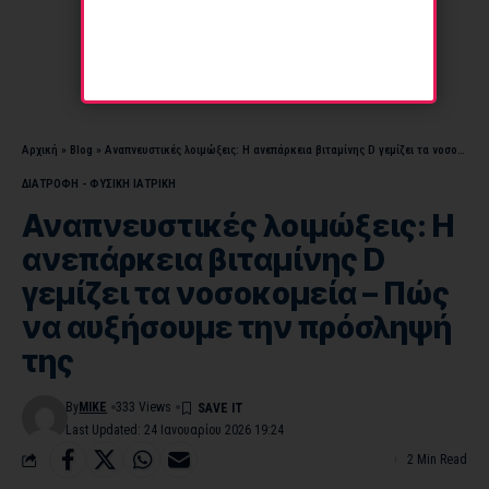
Αρχική
»
Blog
»
Αναπνευστικές λοιμώξεις: Η ανεπάρκεια βιταμίνης D γεμίζει τα νοσοκομεία – Πώς να αυξήσουμε την πρόσληψή της
ΔΙΑΤΡΟΦΗ - ΦΥΣΙΚΗ ΙΑΤΡΙΚΗ
Αναπνευστικές λοιμώξεις: Η
ανεπάρκεια βιταμίνης D
γεμίζει τα νοσοκομεία – Πώς
να αυξήσουμε την πρόσληψή
της
By
MIKE
333 Views
Last Updated: 24 Ιανουαρίου 2026 19:24
2 Min Read