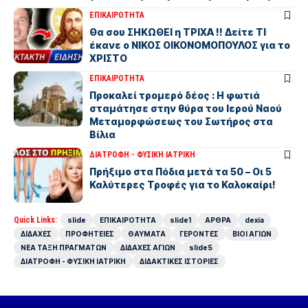
ΕΠΙΚΑΙΡΟΤΗΤΑ
Θα σου ΣΗΚΩΘΕΙ η ΤΡΙΧΑ !! Δείτε ΤΙ
έκανε ο ΝΙΚΟΣ ΟΙΚΟΝΟΜΟΠΟΥΛΟΣ για το
ΧΡΙΣΤΟ
ΕΠΙΚΑΙΡΟΤΗΤΑ
Προκαλεί τρομερό δέος : Η φωτιά
σταμάτησε στην θύρα του Ιερού Ναού
Μεταμορφώσεως του Σωτήρος στα
Βίλια
ΔΙΑΤΡΟΦΗ - ΦΥΣΙΚΗ ΙΑΤΡΙΚΗ
Πρήξιμο στα Πόδια μετά τα 50 – Οι 5
Καλύτερες Τροφές για το Καλοκαίρι!
Quick Links:
slide
ΕΠΙΚΑΙΡΟΤΗΤΑ
slide1
ΑΡΘΡΑ
dexia
ΔΙΔΑΧΕΣ
ΠΡΟΦΗΤΕΙΕΣ
ΘΑΥΜΑΤΑ
ΓΕΡΟΝΤΕΣ
ΒΙΟΙ ΑΓΙΩΝ
ΝΕΑ ΤΑΞΗ ΠΡΑΓΜΑΤΩΝ
ΔΙΔΑΧΕΣ ΑΓΙΩΝ
slide5
ΔΙΑΤΡΟΦΗ - ΦΥΣΙΚΗ ΙΑΤΡΙΚΗ
ΔΙΔΑΚΤΙΚΕΣ ΙΣΤΟΡΙΕΣ