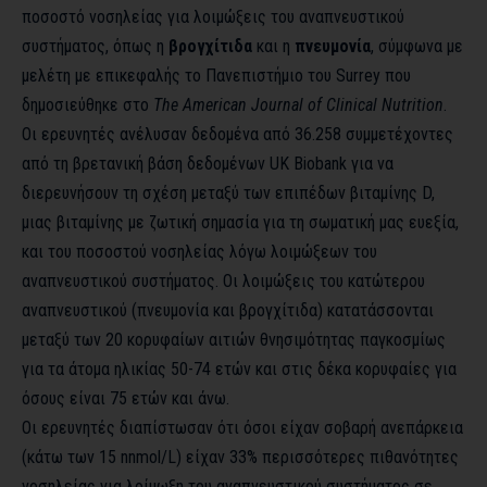
ποσοστό νοσηλείας για
λοιμώξεις του αναπνευστικού
συστήματος
, όπως η
βρογχίτιδα
και η
πνευμονία
, σύμφωνα με
μελέτη με επικεφαλής το Πανεπιστήμιο του Surrey που
δημοσιεύθηκε στο
The American Journal of Clinical Nutrition
.
Οι ερευνητές ανέλυσαν δεδομένα από 36.258 συμμετέχοντες
από τη βρετανική βάση δεδομένων UK Biobank για να
διερευνήσουν τη σχέση μεταξύ των επιπέδων βιταμίνης D,
μιας βιταμίνης με ζωτική σημασία για τη σωματική μας ευεξία,
και του ποσοστού νοσηλείας λόγω λοιμώξεων του
αναπνευστικού συστήματος. Οι λοιμώξεις του κατώτερου
αναπνευστικού (
πνευμονία
και βρογχίτιδα) κατατάσσονται
μεταξύ των 20 κορυφαίων αιτιών θνησιμότητας παγκοσμίως
για τα άτομα ηλικίας 50-74 ετών και στις δέκα κορυφαίες για
όσους είναι 75 ετών και άνω.
Οι ερευνητές διαπίστωσαν ότι όσοι είχαν σοβαρή ανεπάρκεια
(κάτω των 15 nnmol/L) είχαν 33% περισσότερες πιθανότητες
νοσηλείας για λοίμωξη του αναπνευστικού συστήματος σε