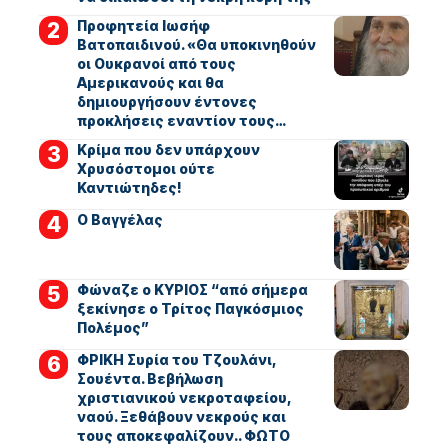
Προφητεία Ιωσήφ
Βατοπαιδινού. «Θα υποκινηθούν
οι Ουκρανοί από τους
Αμερικανούς και θα
δημιουργήσουν έντονες
προκλήσεις εναντίον τους…
Κρίμα που δεν υπάρχουν
Χρυσόστομοι ούτε
Καντιώτηδες!
Ο Βαγγέλας
Φώναζε ο ΚΥΡΙΟΣ “από σήμερα
ξεκίνησε ο Τρίτος Παγκόσμιος
Πολέμος”
ΦΡΙΚΗ Συρία του Τζουλάνι,
Σουέντα. Βεβήλωση
χριστιανικού νεκροταφείου,
ναού. Ξεθάβουν νεκρούς και
τους αποκεφαλίζουν.. ΦΩΤΟ