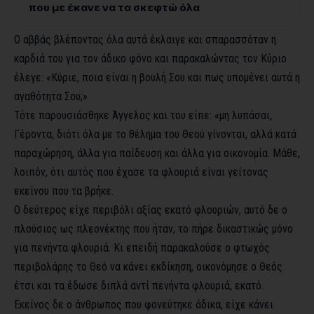
που με έκανε να τα σκεφτώ όλα
Ο αββάς βλέποντας όλα αυτά έκλαιγε και σπαρασσόταν η
καρδιά του για τον άδικο φόνο και παρακαλώντας τον Κύριο
έλεγε: «Κύριε, ποια είναι η βουλή Σου και πως υπομένει αυτά η
αγαθότητα Σου;»
Τότε παρουσιάσθηκε Άγγελος και του είπε: «μη λυπάσαι,
Γέροντα, διότι όλα με το θέλημα του Θεού γίνονται, αλλά κατά
παραχώρηση, άλλα για παίδευση και άλλα για οικονομία. Μάθε,
λοιπόν, ότι αυτός που έχασε τα φλουριά είναι γείτονας
εκείνου που τα βρήκε.
Ο δεύτερος είχε περιβόλι αξίας εκατό φλουριών, αυτό δε ο
πλούσιος ως πλεονέκτης που ήταν, το πήρε δικαστικώς μόνο
για πενήντα φλουριά. Κι επειδή παρακαλούσε ο φτωχός
περιβολάρης το Θεό να κάνει εκδίκηση, οικονόμησε ο Θεός
έτσι και τα έδωσε διπλά αντί πενήντα φλουριά, εκατό.
Εκείνος δε ο άνθρωπος που φονεύτηκε άδικα, είχε κάνει