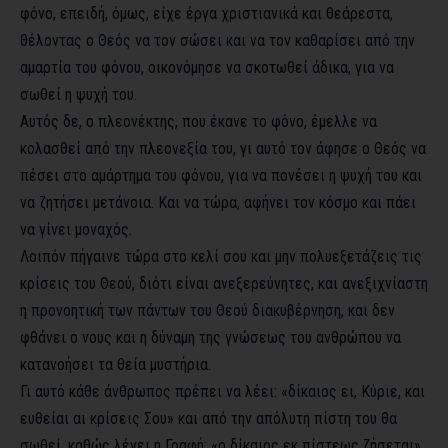
φόνο, επειδή, όμως, είχε έργα χριστιανικά και θεάρεστα,
θέλοντας ο Θεός να τον σώσει και να τον καθαρίσει από την
αμαρτία του φόνου, οικονόμησε να σκοτωθεί άδικα, για να
σωθεί η ψυχή του.
Αυτός δε, ο πλεονέκτης, που έκανε το φόνο, έμελλε να
κολασθεί από την πλεονεξία του, γι αυτό τον άφησε ο Θεός να
πέσει στο αμάρτημα του φόνου, για να πονέσει η ψυχή του και
να ζητήσει μετάνοια. Και να τώρα, αφήνει τον κόσμο και πάει
να γίνει μοναχός.
Λοιπόν πήγαινε τώρα στο κελί σου και μην πολυεξετάζεις τις
κρίσεις του Θεού, διότι είναι ανεξερεύνητες, και ανεξιχνίαστη
η προνοητική των πάντων του Θεού διακυβέρνηση, και δεν
φθάνει ο νους και η δύναμη της γνώσεως του ανθρώπου να
κατανοήσει τα θεία μυστήρια.
Γι αυτό κάθε άνθρωπος πρέπει να λέει: «δίκαιος ει, Κύριε, και
ευθείαι αι κρίσεις Σου» και από την απόλυτη πίστη του θα
σωθεί, καθώς λέγει η Γραφή: «ο δίκαιος εκ πίστεως ζήσεται».