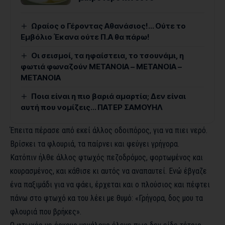
Ωραίος ο Γέροντας Αθανάσιος!… Ούτε το
Εμβόλιο Έκανα ούτε Π.Α θα πάρω!
Οι σεισμοί, τα ηφαίστεια, το τσουνάμι, η
φωτιά φωναζούν ΜΕΤΑΝΟΙΑ – ΜΕΤΑΝΟΙΑ –
ΜΕΤΑΝΟΙΑ
Ποια είναι η πιο βαριά αμαρτία; Δεν είναι
αυτή που νομίζεις… ΠΑΤΕΡ ΣΑΜΟΥΗΛ
Έπειτα πέρασε από εκεί άλλος οδοιπόρος, για να πιει νερό.
Βρίσκει τα φλουριά, τα παίρνει και φεύγει γρήγορα.
Κατόπιν ήλθε άλλος φτωχός πεζοδρόμος, φορτωμένος και
κουρασμένος, και κάθισε κι αυτός να αναπαυτεί. Ενώ έβγαζε
ένα παξιμάδι για να φάει, έρχεται και ο πλούσιος και πέφτει
πάνω στο φτωχό κα του λέει με θυμό: «Γρήγορα, δος μου τα
φλουριά που βρήκες».