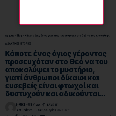
Αρχική
»
Blog
»
Κάποτε ένας άγιος γέροντας προσευχόταν στο Θεό να του αποκαλύψει το μυστήριο, γιατί άνθρωποι δίκαιοι και ευσεβείς είναι φτωχοί και δυστυχούν και αδικούνται…
ΔΙΔΑΚΤΙΚΕΣ ΙΣΤΟΡΙΕΣ
Κάποτε ένας άγιος γέροντας
προσευχόταν στο Θεό να του
αποκαλύψει το μυστήριο,
γιατί άνθρωποι δίκαιοι και
ευσεβείς είναι φτωχοί και
δυστυχούν και αδικούνται…
By
MIKE
588 Views
Last Updated: 10 Φεβρουαρίου 2026 06:21