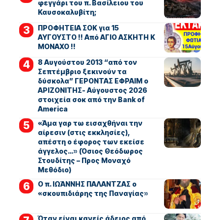
φεγγάρι του π. Βασίλειου του
Καυσοκαλυβίτη;
ΠΡΟΦΗΤΕΙΑ ΣΟΚ για 15
ΑΥΓΟΥΣΤΟ !! Από ΑΓΙΟ ΑΣΚΗΤΗ Κ
ΜΟΝΑΧΟ !!
8 Αυγούστου 2013 “από τον
Σεπτέμβριο ξεκινούν τα
δύσκολα” ΓΕΡΟΝΤΑΣ ΕΦΡΑΙΜ ο
ΑΡΙΖΟΝΙΤΗΣ- Αύγουστος 2026
στοιχεία σοκ από την Bank of
America
«Άμα γαρ τω εισαχθήναι την
αίρεσιν (στις εκκλησίες),
απέστη ο έφορος των εκείσε
άγγελος…» (Όσιος Θεόδωρος
Στουδίτης – Προς Μοναχό
Μεθόδιο)
Ο π. ΙΩΆΝΝΗΣ ΠΑΛΑΝΤΖΑΣ ο
«σκουπιδιάρης της Παναγίας»
Όταν είναι κανείς άδειος από