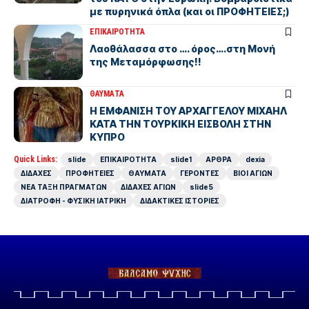
με πυρηνικά όπλα (και οι ΠΡΟΦΗΤΕΙΕΣ;)
ΕΠΙΚΑΙΡΟΤΗΤΑ
Λαοθάλασσα στο …. όρος….στη Μονή
της Μεταμόρφωσης!!
ΘΑΥΜΑΤΑ
Η ΕΜΦΑΝΙΣΗ ΤΟΥ ΑΡΧΑΓΓΕΛΟΥ ΜΙΧΑΗΛ
ΚΑΤΑ ΤΗΝ ΤΟΥΡΚΙΚΗ ΕΙΣΒΟΛΗ ΣΤΗΝ
ΚΥΠΡΟ
Quick Links:
slide
ΕΠΙΚΑΙΡΟΤΗΤΑ
slide1
ΑΡΘΡΑ
dexia
ΔΙΔΑΧΕΣ
ΠΡΟΦΗΤΕΙΕΣ
ΘΑΥΜΑΤΑ
ΓΕΡΟΝΤΕΣ
ΒΙΟΙ ΑΓΙΩΝ
ΝΕΑ ΤΑΞΗ ΠΡΑΓΜΑΤΩΝ
ΔΙΔΑΧΕΣ ΑΓΙΩΝ
slide5
ΔΙΑΤΡΟΦΗ - ΦΥΣΙΚΗ ΙΑΤΡΙΚΗ
ΔΙΔΑΚΤΙΚΕΣ ΙΣΤΟΡΙΕΣ