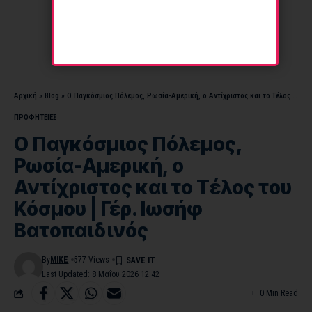
Αρχική
»
Blog
»
Ο Παγκόσμιος Πόλεμος, Ρωσία-Αμερική, ο Αντίχριστος και το Τέλος του Κόσμου | Γέρ. Ιωσήφ Βατοπαιδινός
ΠΡΟΦΗΤΕΙΕΣ
Ο Παγκόσμιος Πόλεμος,
Ρωσία-Αμερική, ο
Αντίχριστος και το Τέλος του
Κόσμου | Γέρ. Ιωσήφ
Βατοπαιδινός
By
MIKE
577 Views
Last Updated: 8 Μαΐου 2026 12:42
0 Min Read