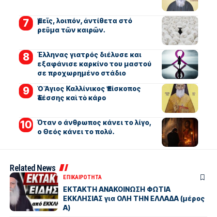
Ἐμεῖς, λοιπόν, ἀντίθετα στό
ρεῦμα τῶν καιρῶν.
Έλληνας γιατρός διέλυσε και
εξαφάνισε καρκίνο του μαστού
σε προχωρημένο στάδιο
Ὁ Ἅγιος Καλλίνικος Ἐπίσκοπος
Ἐδέσσης καὶ τὸ κάρο
Όταν ο άνθρωπος κάνει το λίγο,
ο Θεός κάνει το πολύ.
Related News
ΕΠΙΚΑΙΡΟΤΗΤΑ
ΕΚΤΑΚΤΗ ΑΝΑΚΟΙΝΩΣΗ ΦΩΤΙΑ
ΕΚΚΛΗΣΙΑΣ για ΟΛΗ ΤΗΝ ΕΛΛΑΔΑ (μέρος
Α)