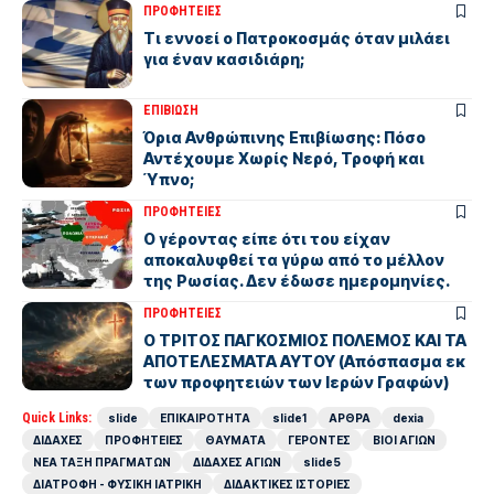
ΠΡΟΦΗΤΕΙΕΣ
Τι εννοεί ο Πατροκοσμάς όταν μιλάει
για έναν κασιδιάρη;
ΕΠΙΒΙΩΣΗ
Όρια Ανθρώπινης Επιβίωσης: Πόσο
Αντέχουμε Χωρίς Νερό, Τροφή και
Ύπνο;
ΠΡΟΦΗΤΕΙΕΣ
Ο γέροντας είπε ότι του είχαν
αποκαλυφθεί τα γύρω από το μέλλον
της Ρωσίας. Δεν έδωσε ημερομηνίες.
ΠΡΟΦΗΤΕΙΕΣ
Ο ΤΡΙΤΟΣ ΠΑΓΚΟΣΜΙΟΣ ΠΟΛΕΜΟΣ ΚΑΙ ΤΑ
ΑΠΟΤΕΛΕΣΜΑΤΑ ΑΥΤΟΥ (Απόσπασμα εκ
των προφητειών των Ιερών Γραφών)
Quick Links:
slide
ΕΠΙΚΑΙΡΟΤΗΤΑ
slide1
ΑΡΘΡΑ
dexia
ΔΙΔΑΧΕΣ
ΠΡΟΦΗΤΕΙΕΣ
ΘΑΥΜΑΤΑ
ΓΕΡΟΝΤΕΣ
ΒΙΟΙ ΑΓΙΩΝ
ΝΕΑ ΤΑΞΗ ΠΡΑΓΜΑΤΩΝ
ΔΙΔΑΧΕΣ ΑΓΙΩΝ
slide5
ΔΙΑΤΡΟΦΗ - ΦΥΣΙΚΗ ΙΑΤΡΙΚΗ
ΔΙΔΑΚΤΙΚΕΣ ΙΣΤΟΡΙΕΣ