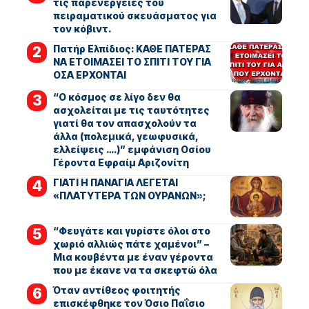
τις παρενέργειες του
πειραματικού σκευάσματος για
τον κόβιντ.
Πατήρ Ελπίδιος: ΚΑΘΕ ΠΑΤΕΡΑΣ
ΝΑ ΕΤΟΙΜΑΣΕΙ ΤΟ ΣΠΙΤΙ ΤΟΥ ΓΙΑ
ΟΣΑ ΕΡΧΟΝΤΑΙ
“Ο κόσμος σε λίγο δεν θα
ασχολείται με τις ταυτότητες
γιατί θα τον απασχολούν τα
άλλα (πολεμικά, γεωφυσικά,
ελλείψεις ….)” εμφάνιση Οσίου
Γέροντα Εφραίμ Αριζονίτη
ΓΙΑΤΙ Η ΠΑΝΑΓΙΑ ΛΕΓΕΤΑΙ
«ΠΛΑΤΥΤΕΡΑ ΤΩΝ ΟΥΡΑΝΩΝ»;
“Φευγάτε και γυρίστε όλοι στο
χωριό αλλιώς πάτε χαμένοι” –
Μια κουβέντα με έναν γέροντα
που με έκανε να τα σκεφτώ όλα
Όταν αντίθεος φοιτητής
επισκέφθηκε τον Όσιο Παΐσιο