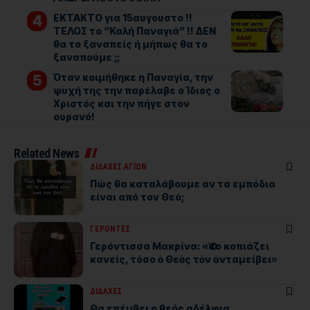
ΕΚΤΑΚΤΟ για 15αυγουστο !!
ΤΕΛΟΣ το “Καλή Παναγιά” !! ΔΕΝ
θα το ξαναπείς ή μήπως θα το
ξαναπούμε ;;
Όταν κοιμήθηκε η Παναγία, την
ψυχή της την παρέλαβε ο Ίδιος ο
Χριστός και την πήγε στον
ουρανό!
Related News
ΔΙΔΑΧΕΣ ΑΓΙΩΝ
Πώς θα καταλάβουμε αν τα εμπόδια
είναι από τον Θεό;
ΓΕΡΟΝΤΕΣ
Γερόντισσα Μακρίνα: «Ὅσο κοπιάζει
κανείς, τόσο ὁ Θεὸς τὸν ἀνταμείβει»
ΔΙΔΑΧΕΣ
Θα επέμβει ο θεός αδέλφια