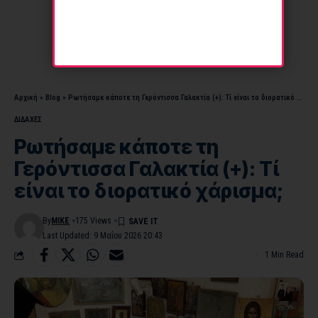
Αρχική
»
Blog
»
Ρωτήσαμε κάποτε τη Γερόντισσα Γαλακτία (+): Τί είναι το διορατικό χάρισμα;
ΔΙΔΑΧΕΣ
Ρωτήσαμε κάποτε τη
Γερόντισσα Γαλακτία (+): Τί
είναι το διορατικό χάρισμα;
By
MIKE
175 Views
Last Updated: 9 Μαΐου 2026 20:43
1 Min Read