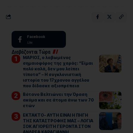
Facebook
Like
Διαβάζονται Τώρα
ΜΑΡΙΟΣ, ο λαβωμένος
σημαιοφόρος της χαράς: “Είμαι
πολύ καλά, δεν μου λείπει
τίποτα” – Η συγκλονιστική
ιστορία του 17χρονου αγγέλου
που δίδασκε αξιοπρέπεια
Βότανο Βελτιώνει την Όραση
ακόμα και σε άτομα άνω των 70
ετών
ΕΚΤΑΚΤΟ- ΑΥΤΗ ΕΙΝΑΙ Η ΠΗΓΗ
ΤΗΣ ΚΑΤΑΣΤΡΟΦΗΣ ΜΑΣ – ΛΟΓΙΑ
ΣΟΚ ΑΓΙΟΡΕΙΤΗ ΓΕΡΟΝΤΑ ΣΤΟΝ
ΑΝΔΡΕΑ ΚΑΡΑΓΙΑΝΝΗ