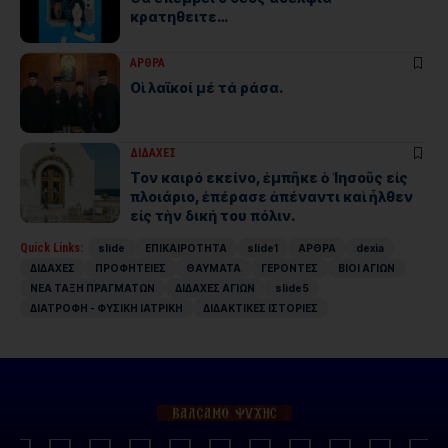
κρατηθειτε…
ΑΡΘΡΑ
Οἱ λαϊκοί μέ τά ράσα.
ΔΙΔΑΧΕΣ
Τον καιρό εκείνο, ἐμπῆκε ὁ ᾿Ιησοῦς εἰς
πλοιάριο, ἐπέρασε ἀπέναντι καὶ ἦλθεν
εἰς τὴν δική του πόλιν.
Quick Links:
slide
ΕΠΙΚΑΙΡΟΤΗΤΑ
slide1
ΑΡΘΡΑ
dexia
ΔΙΔΑΧΕΣ
ΠΡΟΦΗΤΕΙΕΣ
ΘΑΥΜΑΤΑ
ΓΕΡΟΝΤΕΣ
ΒΙΟΙ ΑΓΙΩΝ
ΝΕΑ ΤΑΞΗ ΠΡΑΓΜΑΤΩΝ
ΔΙΔΑΧΕΣ ΑΓΙΩΝ
slide5
ΔΙΑΤΡΟΦΗ - ΦΥΣΙΚΗ ΙΑΤΡΙΚΗ
ΔΙΔΑΚΤΙΚΕΣ ΙΣΤΟΡΙΕΣ