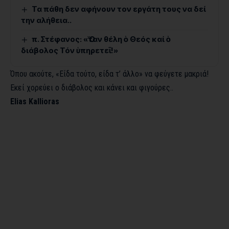
Τα πάθη δεν αφήνουν τον εργάτη τους να δεί
την αλήθεια..
π. Στέφανος: «Ὅταν θέλη ὁ Θεός καί ὁ
διάβολος Τόν ὑπηρετεῖ!»
Όπου ακούτε, «Είδα τούτο, είδα τ’ άλλο» να φεύγετε μακριά!
Εκεί χορεύει ο διάβολος και κάνει και φιγούρες..
Elias Kallioras