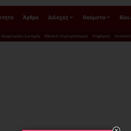
ότητα
Άρθρα
Διδαχές
Θαύματα
Βίοι
Αμαρτωλών Σωτηρία
Εθνικά \ Γεωστρατηγική
Επιβίωση
Ανέκδοτ