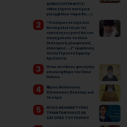
ΔΗΜΟΣΙΟΓΡΑΦΟΥΣ:
«Μας λέγατε συνέχεια
για εμβόλιο τώρα θα…. »
“Ο κόσμος σε λίγο δεν
θα ασχολείται με τις
ταυτότητες γιατί θα τον
απασχολούν τα άλλα
(πολεμικά, γεωφυσικά,
ελλείψεις ….)” εμφάνιση
Οσίου Γέροντα Εφραίμ
Αριζονίτη
Όταν αντίθεος φοιτητής
επισκέφθηκε τον Όσιο
Παΐσιο
Ὁ Ἅγιος Καλλίνικος
Ἐπίσκοπος Ἐδέσσης καὶ
τὸ κάρο
ΑΓΙΟΣ ΝΕΟΜΑΡΤΥΡΑΣ
ΤΡΙΑΝΤΑΦΥΛΛΟΣ ΕΚ
ΖΑΓΟΡΑΣ ΤΟΥ ΠΗΛΙΟΥ