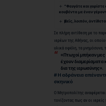
“Φευγάτε και γυρίστε 
κουβέντα με έναν γέρον
Ἐμεῖς, λοιπόν, ἀντίθε
Σε πλήρη αντίθεση με το παρ
ιερέων της Αθήνας, οι οποίο
υλικά οφέλη, τα μνημόσυνα, 
«Πτωχοί μπήκαν μες 
έχουν διαμερίσματα κ
δια της ιερωσύνης».
# Η αδράνεια απέναντι
σκηνικό
Ο Μητροπολίτης αναφέρεται 
τονίζοντας πως αν οι ιερείς