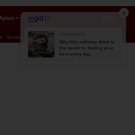
 Αγίων
ΡΟΗ
α
Συνταγές
Διατροφή - Φυσική Ιατρική