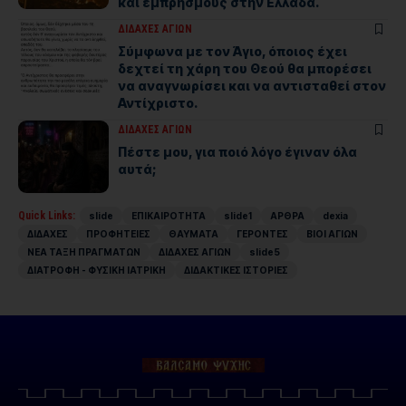
και εμπρησμούς στην Ελλάδα.
ΔΙΔΑΧΕΣ ΑΓΙΩΝ
Σύμφωνα με τον Άγιο, όποιος έχει
δεχτεί τη χάρη του Θεού θα μπορέσει
να αναγνωρίσει και να αντισταθεί στον
Αντίχριστο.
ΔΙΔΑΧΕΣ ΑΓΙΩΝ
Πέστε μου, για ποιό λόγο έγιναν όλα
αυτά;
Quick Links:
slide
ΕΠΙΚΑΙΡΟΤΗΤΑ
slide1
ΑΡΘΡΑ
dexia
ΔΙΔΑΧΕΣ
ΠΡΟΦΗΤΕΙΕΣ
ΘΑΥΜΑΤΑ
ΓΕΡΟΝΤΕΣ
ΒΙΟΙ ΑΓΙΩΝ
ΝΕΑ ΤΑΞΗ ΠΡΑΓΜΑΤΩΝ
ΔΙΔΑΧΕΣ ΑΓΙΩΝ
slide5
ΔΙΑΤΡΟΦΗ - ΦΥΣΙΚΗ ΙΑΤΡΙΚΗ
ΔΙΔΑΚΤΙΚΕΣ ΙΣΤΟΡΙΕΣ