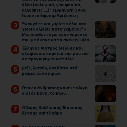
άλλα (πολεμικά, γεωφυσικά,
ελλείψεις ….)” εμφάνιση Οσίου
Γέροντα Εφραίμ Αριζονίτη
“Φευγάτε και γυρίστε όλοι στο
χωριό αλλιώς πάτε χαμένοι” –
Μια κουβέντα με έναν γέροντα
που με έκανε να τα σκεφτώ όλα
Έλληνας γιατρός διέλυσε και
εξαφάνισε καρκίνο του μαστού
σε προχωρημένο στάδιο
Ἐμεῖς, λοιπόν, ἀντίθετα στό
ρεῦμα τῶν καιρῶν.
Όταν ο άνθρωπος κάνει το λίγο,
ο Θεός κάνει το πολύ.
Ὁ Ἅγιος Καλλίνικος Ἐπίσκοπος
Ἐδέσσης καὶ τὸ κάρο