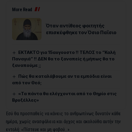
More Read
Όταν αντίθεος φοιτητής
επισκέφθηκε τον Όσιο Παΐσιο
ΕΚΤΑΚΤΟ για 15αυγουστο !! ΤΕΛΟΣ το “Καλή
Παναγιά” !! ΔΕΝ θα το ξαναπείς ή μήπως θα το
ξαναπούμε ;;
Πώς θα καταλάβουμε αν τα εμπόδια είναι
από τον Θεό;
«Τα πάντα θα ελέγχονται από το Θηρίο στις
Βρυξέλλες»
Εσύ θα προσπαθείς να κάνεις το ανθρωπίνως δυνατόν κάθε
ημέρα, χωρίς ανασφάλεια και άγχος και ακολούθα αυτήν την
εντολή: «Πίστευε και μη φοβού…».