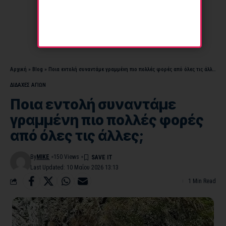
Αρχική
»
Blog
»
Ποια εντολή συναντάμε γραμμένη πιο πολλές φορές από όλες τις άλλες;
ΔΙΔΑΧΕΣ ΑΓΙΩΝ
Ποια εντολή συναντάμε
γραμμένη πιο πολλές φορές
από όλες τις άλλες;
By
MIKE
150 Views
Last Updated: 10 Μαΐου 2026 13:13
1 Min Read