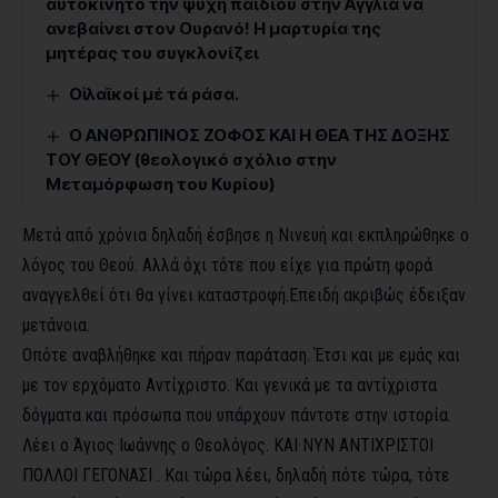
αυτοκίνητο την ψυχή παιδιού στην Αγγλία να
ανεβαίνει στον Ουρανό! Η μαρτυρία της
μητέρας του συγκλονίζει
Οἱ λαϊκοί μέ τά ράσα.
Ο ΑΝΘΡΩΠΙΝΟΣ ΖΟΦΟΣ ΚΑΙ Η ΘΕΑ ΤΗΣ ΔΟΞΗΣ
ΤΟΥ ΘΕΟΥ (θεολογικό σχόλιο στην
Μεταμόρφωση του Κυρίου)
Μετά από χρόνια δηλαδή έσβησε η Νινευή και εκπληρώθηκε ο
λόγος του Θεού. Αλλά όχι τότε που είχε για πρώτη φορά
αναγγελθεί ότι θα γίνει καταστροφή.Επειδή ακριβώς έδειξαν
μετάνοια.
Οπότε αναβλήθηκε και πήραν παράταση. Έτσι και με εμάς και
με τον ερχόματο Αντίχριστο. Και γενικά με τα αντίχριστα
δόγματα και πρόσωπα που υπάρχουν πάντοτε στην ιστορία.
Λέει ο Άγιος Ιωάννης ο Θεολόγος. ΚΑΙ ΝΥΝ ΑΝΤΙΧΡΙΣΤΟΙ
ΠΟΛΛΟΙ ΓΕΓΟΝΑΣΙ . Και τώρα λέει, δηλαδή πότε τώρα, τότε