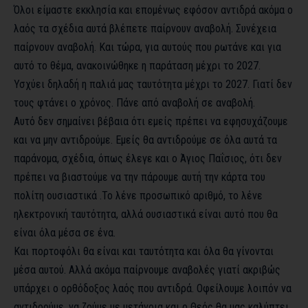
Όλοι είμαστε εκκλησία και επομένως εφόσον αντιδρά ακόμα ο
λαός τα σχέδια αυτά βλέπετε παίρνουν αναβολή. Συνέχεια
παίρνουν αναβολή. Και τώρα, για αυτούς που ρωτάνε και για
αυτό το θέμα, ανακοινώθηκε η παράταση μέχρι το 2027.
Υσχύει δηλαδή η παλιά μας ταυτότητα μέχρι το 2027. Γιατί δεν
τους φτάνει ο χρόνος. Πάνε από αναβολή σε αναβολή.
Αυτό δεν σημαίνει βέβαια ότι εμείς πρέπει να εφησυχάζουμε
και να μην αντιδρούμε. Εμείς θα αντιδρούμε σε όλα αυτά τα
παράνομα, σχέδια, όπως έλεγε και ο Άγιος Παΐσιος, ότι δεν
πρέπει να βιαστούμε να την πάρουμε αυτή την κάρτα του
πολίτη ουσιαστικά .Το λένε προσωπικό αριθμό, το λένε
ηλεκτρονική ταυτότητα, αλλά ουσιαστικά είναι αυτό που θα
είναι όλα μέσα σε ένα.
Και πορτοφόλι θα είναι και ταυτότητα και όλα θα γίνονται
μέσα αυτού. Αλλά ακόμα παίρνουμε αναβολές γιατί ακριβώς
υπάρχει ο ορθόδοξος λαός που αντιδρά. Οφείλουμε λοιπόν να
αντιδρούμε, να ζούμε με μετάνοια και ο Θεός θα μας καλύπτει