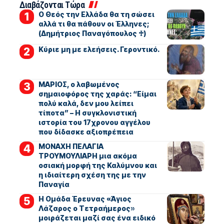
Διαβάζονται Τώρα
Ο Θεός την Ελλάδα θα τη σώσει
αλλά τι θα πάθουν οι Έλληνες;
(Δημήτριος Παναγόπουλος ♰)
Kύριε μη με ελεήσεις. Γεροντικό.
ΜΑΡΙΟΣ, ο λαβωμένος
σημαιοφόρος της χαράς: “Είμαι
πολύ καλά, δεν μου λείπει
τίποτα” – Η συγκλονιστική
ιστορία του 17χρονου αγγέλου
που δίδασκε αξιοπρέπεια
ΜΟΝΑΧΗ ΠΕΛΑΓΙΑ
ΤΡΟΥΜΟΥΛΙΑΡΗ μια ακόμα
οσιακή μορφή της Καλύμνου και
η ιδιαίτερη σχέση της με την
Παναγία
Η Ομάδα Έρευνας «Άγιος
Λάζαρος ο Τετραήμερος»
μοιράζεται μαζί σας ένα ειδικό