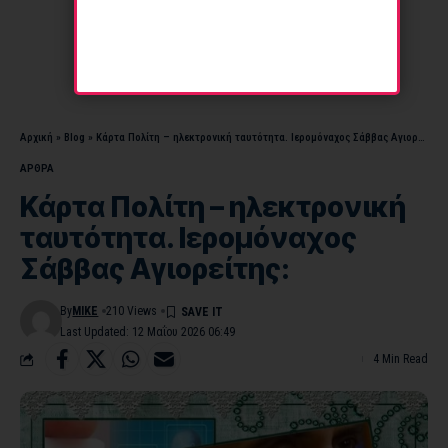
Αρχική
»
Blog
»
Κάρτα Πολίτη – ηλεκτρονική ταυτότητα. Ιερομόναχος Σάββας Αγιορείτης:
ΑΡΘΡΑ
Κάρτα Πολίτη – ηλεκτρονική
ταυτότητα. Ιερομόναχος
Σάββας Αγιορείτης:
By
MIKE
210 Views
Last Updated: 12 Μαΐου 2026 06:49
4 Min Read