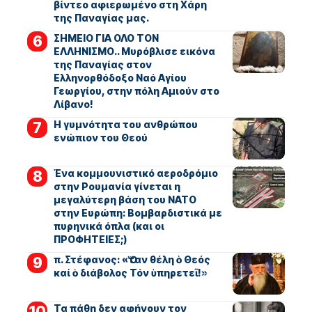
βίντεο αφιερωμένο στη Χάρη
της Παναγίας μας.
ΣΗΜΕΙΟ ΓΙΑ ΟΛΟ ΤΟΝ
ΕΛΛΗΝΙΣΜΟ.. Μυρόβλισε εικόνα
της Παναγίας στον
Ελληνορθόδοξο Ναό Αγίου
Γεωργίου, στην πόλη Αμιούν στο
Λίβανο!
Η γυμνότητα του ανθρώπου
ενώπιον του Θεού
Ένα κομμουνιστικό αεροδρόμιο
στην Ρουμανία γίνεται η
μεγαλύτερη βάση του ΝΑΤΟ
στην Ευρώπη: Βομβαρδιστικά με
πυρηνικά όπλα (και οι
ΠΡΟΦΗΤΕΙΕΣ;)
π. Στέφανος: «Ὅταν θέλη ὁ Θεός
καί ὁ διάβολος Τόν ὑπηρετεῖ!»
Τα πάθη δεν αφήνουν τον