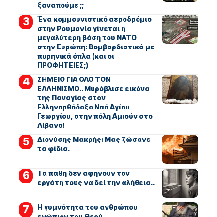
ξαναπούμε ;;
Ένα κομμουνιστικό αεροδρόμιο
στην Ρουμανία γίνεται η
μεγαλύτερη βάση του ΝΑΤΟ
στην Ευρώπη: Βομβαρδιστικά με
πυρηνικά όπλα (και οι
ΠΡΟΦΗΤΕΙΕΣ;)
ΣΗΜΕΙΟ ΓΙΑ ΟΛΟ ΤΟΝ
ΕΛΛΗΝΙΣΜΟ.. Μυρόβλισε εικόνα
της Παναγίας στον
Ελληνορθόδοξο Ναό Αγίου
Γεωργίου, στην πόλη Αμιούν στο
Λίβανο!
Διονύσης Μακρής: Μας ζώσανε
τα φίδια.
Τα πάθη δεν αφήνουν τον
εργάτη τους να δεί την αλήθεια..
Η γυμνότητα του ανθρώπου
ενώπιον του Θεού