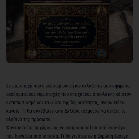
Σε μια εποχή που η μουσική σκηνή κατακλύζεται από εφήμερα
ακούσματα και συμμετοχές που στοχεύουν αποκλειστικά στον
εντυπωσιασμό και τα φώτα της δημοσιότητας, αναρωτιέται
κανείς: Τι θα συνέβαινε αν η Ελλάδα τολμούσε να δείξει το
αληθινό της πρόσωπο;
Φανταστείτε τη χώρα μας να εκπροσωπείται από έναν ήχο
που δονείται από ιστορία. Τι θα γινόταν αν η Ευρώπη άκουγε