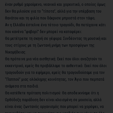
έναν ρυθμό χαρούμενο, νεανικό και χορευτικό, ο οποίος όμως
δεν θα μιλούσε για το “τίποτα”, αλλά για την υπέρβαση του
θανάτου και τη φιλία που δάκρυσε μπροστά στον τάφο;
Αν η Ελλάδα έστελνε ένα τέτοιο τραγούδι, θα πετύχαινε κάτι
που κανένα “φαβορί” δεν μπορεί να καταφέρει:
Θα μετέτρεπε τη σκηνή σε γέφυρα: Συνδέοντας τη μουσική και
τους στίχους με τη ζωντανή μνήμη των προσφύγων της
Νικομήδειας.
Θα πρότεινε μια νέα αισθητική: Εκεί που όλοι αναζητούν το
εκκεντρικό, εμείς θα προβάλλαμε το αυθεντικό. Εκεί που όλοι
τραγουδούν για το εφήμερο, εμείς θα τραγουδούσαμε για τον
“Παππού” μιας ολόκληρης κοινότητας, τον Άγιο που περπατά
ανάμεσα στα παιδιά.
Θα κατέθετε πρόταση πολιτισμού: Θα αποδεικνύαμε ότι η
Ορθόδοξη παράδοση δεν είναι κλεισμένη σε μουσεία, αλλά
είναι ένας ζωντανός οργανισμός που μπορεί να χορέψει, να