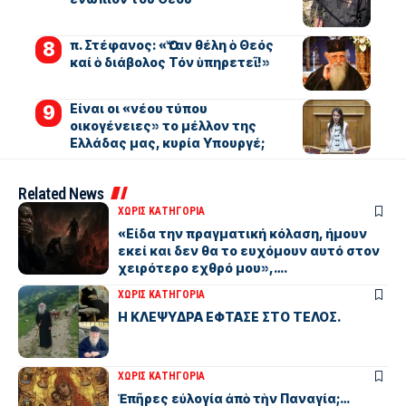
π. Στέφανος: «Ὅταν θέλη ὁ Θεός
καί ὁ διάβολος Τόν ὑπηρετεῖ!»
Είναι οι «νέου τύπου
οικογένειες» το μέλλον της
Ελλάδας μας, κυρία Υπουργέ;
Related News
ΧΩΡΊΣ ΚΑΤΗΓΟΡΊΑ
«Είδα την πραγματική κόλαση, ήμουν
εκεί και δεν θα το ευχόμουν αυτό στον
χειρότερο εχθρό μου»,….
ΧΩΡΊΣ ΚΑΤΗΓΟΡΊΑ
Η ΚΛΕΨΥΔΡΑ ΕΦΤΑΣΕ ΣΤΟ ΤΕΛΟΣ.
ΧΩΡΊΣ ΚΑΤΗΓΟΡΊΑ
Ἐπῆρες εὐλογία ἀπὸ τὴν Παναγία;…