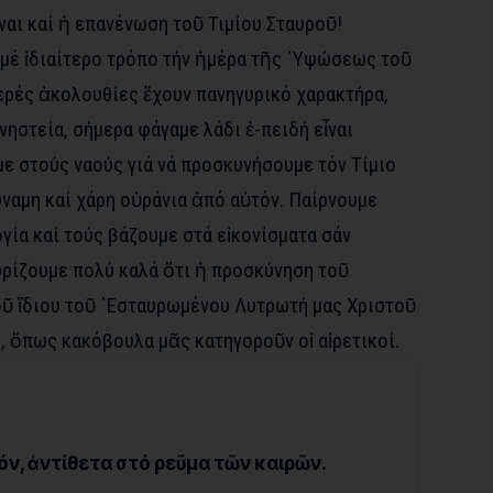
ναι καί ἡ επανένωση τοῦ Τιμίου Σταυροῦ!
 μέ ἰδιαίτερο τρόπο τήν ἡμέρα τῆς ῾Υψώσεως τοῦ
ἱερές ἀκολουθίες ἔχουν πανηγυρικό χαρακτήρα,
νηστεία, σήμερα φάγαμε λάδι ἐ-πειδή εἶναι
με στούς ναούς γιά νά προσκυνήσουμε τόν Τίμιο
ύναμη καί χάρη οὐράνια ἀπό αὐτόν. Παίρνουμε
γία καί τούς βάζουμε στά εἰκονίσματα σάν
ωρίζουμε πολύ καλά ὅτι ἡ προσκύνηση τοῦ
οῦ ἴδιου τοῦ ᾽Εσταυρωμένου Λυτρωτή μας Χριστοῦ
, ὅπως κακόβουλα μᾶς κατηγοροῦν οἱ αἰρετικοί.
ιπόν, ἀντίθετα στό ρεῦμα τῶν καιρῶν.