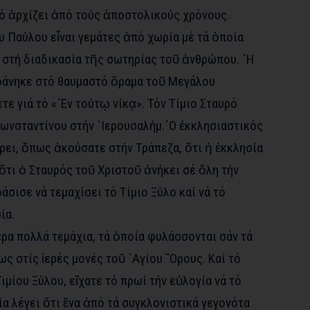
ρό ἀρχίζει ἀπό τούς ἀποστολικούς χρόνους.
υ Παύλου εἶναι γεμάτες ἀπό χωρία μέ τά ὁποία
 στή διαδικασία τῆς σωτηρίας τοῦ ἀνθρώπου. ῾Η
φάνηκε στό θαυμαστό ὅραμα τοῦ Μεγάλου
τε γιά τό «᾽Εν τούτῳ νίκᾳ». Τόν Τίμιο Σταυρό
Κωνσταντίνου στήν ῾Ιερουσαλήμ.῾Ο ἐκκλησιαστικός
ει, ὅπως ἀκούσατε στήν Τράπεζα, ὅτι ἡ ἐκκλησία
τι ὁ Σταυρός τοῦ Χριστοῦ ἀνήκει σέ ὅλη τήν
άσισε νά τεμαχίσει τό Τίμιο Ξύλο καί νά τό
ία.
ρα πολλά τεμάχια, τά ὁποία φυλάσσονται σάν τά
ως στίς ἱερές μονές τοῦ ῾Αγίου ῎Ορους. Καί τό
ιμίου Ξύλου, εἴχατε τό πρωί τήν εὐλογία νά τό
α λέγει ὅτι ἕνα ἀπό τά συγκλονιστικά γεγονότα