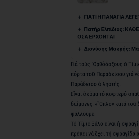
ΓΙΑΤΙ Η ΠΑΝΑΓΙΑ ΛΕ
Πατήρ Ελπίδιος: ΚΑΘΕ
ΟΣΑ ΕΡΧΟΝΤΑΙ
Διονύσης Μακρής: Μα
Γιά τούς ᾽Ορθόδοξους ὁ Τίμιο
πόρτα τοῦ Παραδείσου γιά ν
Παράδεισο ὁ ληστής.
Εἶναι ἀκόμα τό κοφτερό σπαθ
δαίμονες. «῞Οπλον κατά τοῦ
ψάλλουμε.
Τό Τίμιο Ξύλο εἶναι ἡ σφραγί
πρέπει νά ἔχει τή σφραγίδα α