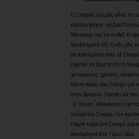
Ο Σταυρός γιά μᾶς εἶναι τό σ
κύματα ψάχνει νά βρεῖ ἕνα σ
θάλασσας καί νά σωθεῖ. Κι ἐμ
προβλήματα τῆς ζωῆς μᾶς κυ
νά πιανόμαστε ἀπό τό Σταυρό
Πρέπει νά ξέρετε ὅτι ἡ δύνα
φτιαγμένος, χρυσός, ασημένιο
πάντα πάνω σας Σταυρό γιά ν
στήν ἁμαρτία. Πρέπει νά τόν
῾Ο ῞Οσιος ᾽Αθανάσιος ὁ κτί
σιδερένιο Σταυρό, τόν προσ
Πάρτε τώρα ἕνα Σταυρό γιά ε
ἀκούμπησα στό Τίμιο Ξύλο.