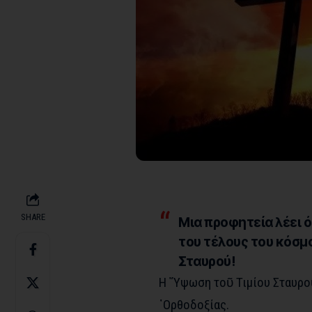
SHARE
Μια προφητεία λέει ό
του τέλους του κόσμο
Σταυρού!
Η ῞Υψωση τοῦ Τιμίου Σταυρο
᾽Ορθοδοξίας.