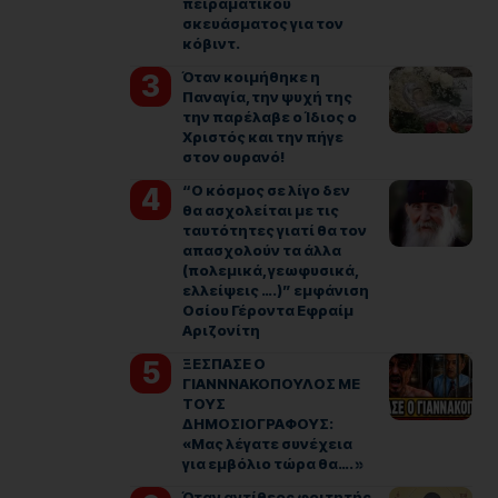
πειραματικού
σκευάσματος για τον
κόβιντ.
Όταν κοιμήθηκε η
Παναγία, την ψυχή της
την παρέλαβε ο Ίδιος ο
Χριστός και την πήγε
στον ουρανό!
“Ο κόσμος σε λίγο δεν
θα ασχολείται με τις
ταυτότητες γιατί θα τον
απασχολούν τα άλλα
(πολεμικά, γεωφυσικά,
ελλείψεις ….)” εμφάνιση
Οσίου Γέροντα Εφραίμ
Αριζονίτη
ΞΕΣΠΑΣΕ Ο
ΓΙΑΝΝΝΑΚΟΠΟΥΛΟΣ ΜΕ
ΤΟΥΣ
ΔΗΜΟΣΙΟΓΡΑΦΟΥΣ:
«Μας λέγατε συνέχεια
για εμβόλιο τώρα θα…. »
Όταν αντίθεος φοιτητής