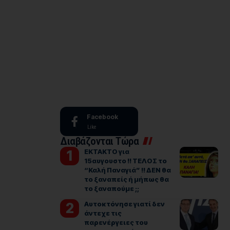
Facebook
Like
Διαβάζονται Τώρα
ΕΚΤΑΚΤΟ για
15αυγουστο !! ΤΕΛΟΣ το
“Καλή Παναγιά” !! ΔΕΝ θα
το ξαναπείς ή μήπως θα
το ξαναπούμε ;;
Αυτοκτόνησε γιατί δεν
άντεχε τις
παρενέργειες του