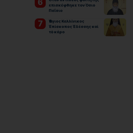
επισκέφθηκε τον Όσιο
Παΐσιο
Ὁ Ἅγιος Καλλίνικος
Ἐπίσκοπος Ἐδέσσης καὶ
τὸ κάρο