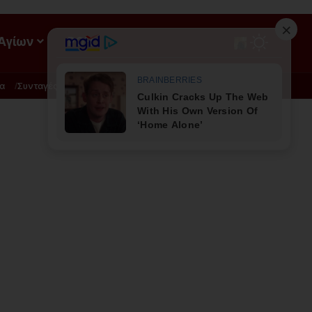
 Αγίων
ΡΟΗ
α
Συνταγές
Διατροφή - Φυσική Ιατρική