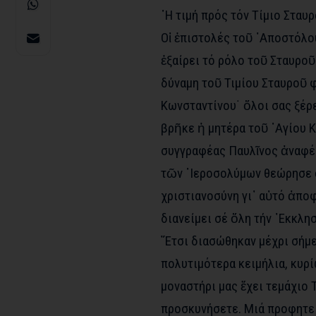
῾Η τιμή πρός τόν Τίμιο Σταυ
Οἱ ἐπιστολές τοῦ ᾽Αποστόλο
ἐξαίρει τό ρόλο τοῦ Σταυροῦ
δύναμη τοῦ Τιμίου Σταυροῦ 
Κωνσταντίνου˙ ὅλοι σας ξέρε
βρῆκε ἡ μητέρα τοῦ ῾Αγίου 
συγγραφέας Παυλῖνος ἀναφέρ
τῶν ῾Ιεροσολύμων θεώρησε ὅ
χριστιανοσύνη γι᾽ αὐτό ἀποφ
διανείμει σέ ὅλη τήν ᾽Εκκλησ
῎Ετσι διασώθηκαν μέχρι σήμε
πολυτιμότερα κειμήλια, κυρί
μοναστήρι μας ἔχει τεμάχιο Τ
προσκυνήσετε. Μιά προφητεί