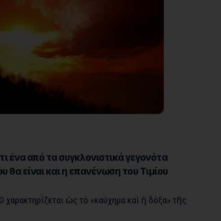
τι ένα από τα συγκλονιστικά γεγονότα
υ θα είναι και η επανένωση του Τιμίου
ῦ χαρακτηρίζεται ὡς τό «καύχημα καί ἡ δόξα» τῆς