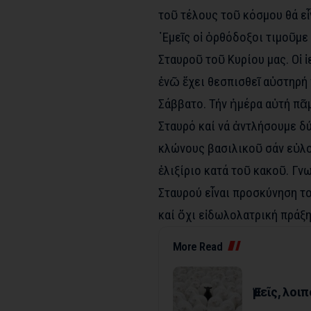
τοῦ τέλους τοῦ κόσμου θά εἶ
᾽Εμεῖς οἱ ὀρθόδοξοι τιμοῦμε
Σταυροῦ τοῦ Κυρίου μας. Οἱ 
ἐνῶ ἔχει θεσπισθεῖ αὐστηρή 
Σάββατο. Τήν ἡμέρα αὐτή πᾶ
Σταυρό καί νά ἀντλήσουμε δ
κλώνους βασιλικοῦ σάν εὐλο
ἐλιξίριο κατά τοῦ κακοῦ. Γν
Σταυρού εἶναι προσκύνηση τ
καί ὄχι εἰδωλολατρική πράξη
More Read
Ἐμεῖς, λο