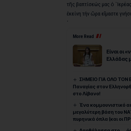
τῆς βαπτίσεώς μας ὁ ῾Ιερέας
ἐκείνη τήν ὥρα εἴμαστε γνήσι
῾
More Read
Είναι οι 
Ελλάδας μ
ΣΗΜΕΙΟ ΓΙΑ ΟΛΟ ΤΟΝ 
Παναγίας στον Ελληνορθ
στο Λίβανο!
Ένα κομμουνιστικό αε
μεγαλύτερη βάση του ΝΑ
πυρηνικά όπλα (και οι Π
Λαοθάλασσα στο …. ό