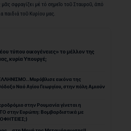
 μᾶς σφραγίζει μέ τό σημεῖο τοῦ Σταυροῦ, ἀπό
α παιδιά τοῦ Κυρίου μας.
«νέου τύπου οικογένειες» το μέλλον της
ας, κυρία Υπουργέ;
ΕΛΛΗΝΙΣΜΟ.. Μυρόβλισε εικόνα της
όδοξο Ναό Αγίου Γεωργίου, στην πόλη Αμιούν
ροδρόμιο στην Ρουμανία γίνεται η
ΤΟ στην Ευρώπη: Βομβαρδιστικά με
ΡΟΦΗΤΕΙΕΣ;)
ρος….στη Μονή της Μεταμόρφωσης!!