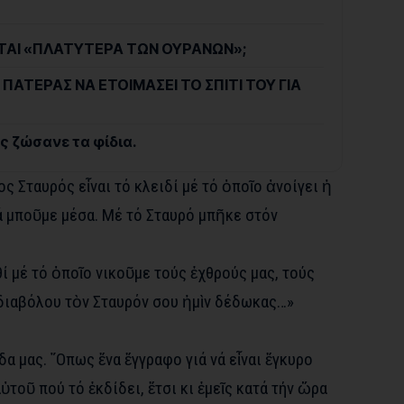
ΓΕΤΑΙ «ΠΛΑΤΥΤΕΡΑ ΤΩΝ ΟΥΡΑΝΩΝ»;
 ΠΑΤΕΡΑΣ ΝΑ ΕΤΟΙΜΑΣΕΙ ΤΟ ΣΠΙΤΙ ΤΟΥ ΓΙΑ
ς ζώσανε τα φίδια.
ς Σταυρός εἶναι τό κλειδί μέ τό ὁποῖο ἀνοίγει ἡ
ά μποῦμε μέσα. Μέ τό Σταυρό μπῆκε στόν
ί μέ τό ὁποῖο νικοῦμε τούς ἐχθρούς μας, τούς
 διαβόλου τὸν Σταυρόν σου ἡμὶν δέδωκας…»
δα μας. ῞Οπως ἕνα ἔγγραφο γιά νά εἶναι ἔγκυρο
ὐτοῦ πού τό ἐκδίδει, ἔτσι κι ἐμεῖς κατά τήν ὥρα