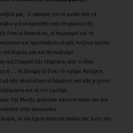
ωσίβιό μας. ῾Ο ναυαγός γιά νά σωθεῖ ἀπό τά
ωσίβιο γιά νά κρατηθεῖ στήν ἐπιφάνεια τῆς
εῖς ὅταν οἱ δυσκολίες, οἱ πειρασμοί καί τά
κλώνουν καί προσπαθοῦν νά μᾶς πνίξουν πρέπει
 τοῦ Κυρίου μας καί θά σωθοῦμε.
μη τοῦ Σταυροῦ δέν ἐξαρτάται ἀπό τί εἶναι
ς ή … , τή δύναμη τή δίνει τό σχῆμα. Νά ἔχετε
ά μή σᾶς πλησιάζουν οἱ δαίμονες καί σᾶς ρίχνουν
 σεβόμαστε καί νά τόν τιμοῦμε.
τορας τῆς Μονῆς φοροῦσε πάντοτε πάνω του ἕνα
κυνήσατε στήν ἀκολουθία.
ὐλογία, νά τόν ἔχετε πάντοτε ἐπάνω σας διότι τόν