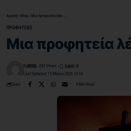
Αρχική
»
Blog
»
Μια προφητεία λέει …
ΠΡΟΦΗΤΕΙΕΣ
Μια προφητεία λέ
By
MIKE
283 Views
Last Updated: 15 Μαΐου 2026 12:54
Share
4 Min Read