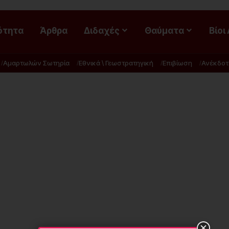
ότητα
Άρθρα
Διδαχές
Θαύματα
Βίοι
Αμαρτωλών Σωτηρία
Εθνικά \ Γεωστρατηγική
Επιβίωση
Ανέκδοτ