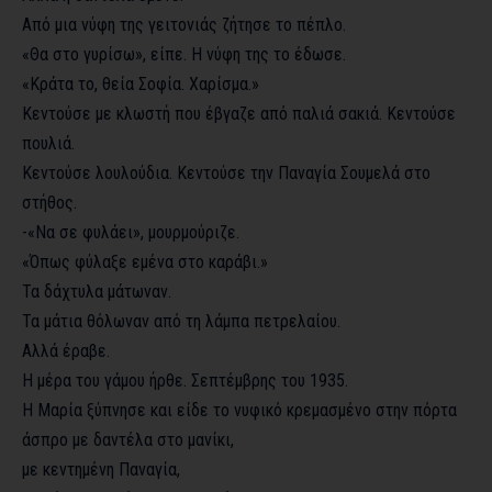
Από μια νύφη της γειτονιάς ζήτησε το πέπλο.
«Θα στο γυρίσω», είπε. Η νύφη της το έδωσε.
«Κράτα το, θεία Σοφία. Χαρίσμα.»
Κεντούσε με κλωστή που έβγαζε από παλιά σακιά. Κεντούσε
πουλιά.
Κεντούσε λουλούδια. Κεντούσε την Παναγία Σουμελά στο
στήθος.
-«Να σε φυλάει», μουρμούριζε.
«Όπως φύλαξε εμένα στο καράβι.»
Τα δάχτυλα μάτωναν.
Τα μάτια θόλωναν από τη λάμπα πετρελαίου.
Αλλά έραβε.
Η μέρα του γάμου ήρθε. Σεπτέμβρης του 1935.
Η Μαρία ξύπνησε και είδε το νυφικό κρεμασμένο στην πόρτα
άσπρο με δαντέλα στο μανίκι,
με κεντημένη Παναγία,