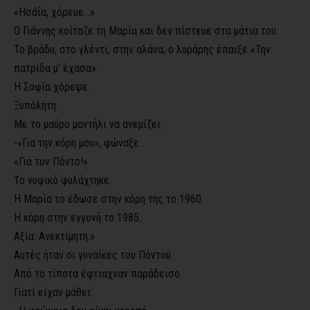
«Ησάΐα, χόρευε…»
Ο Γιάννης κοίταζε τη Μαρία και δεν πίστευε στα μάτια του.
Το βράδυ, στο γλέντι, στην αλάνα, ο λυράρης έπαιξε «Την
πατρίδα μ’ έχασα».
Η Σοφία χόρεψε.
Ξυπόλητη.
Με το μαύρο μαντήλι να ανεμίζει.
-«Για την κόρη μου», φώναξε.
«Για τον Πόντο!»
Το νυφικό φυλάχτηκε.
Η Μαρία το έδωσε στην κόρη της το 1960.
Η κόρη στην εγγονή το 1985.
Αξία: Ανεκτίμητη.»
Αυτές ήταν οι γυναίκες του Πόντου.
Από το τίποτα έφτιαχναν παράδεισο.
Γιατί είχαν μάθει: