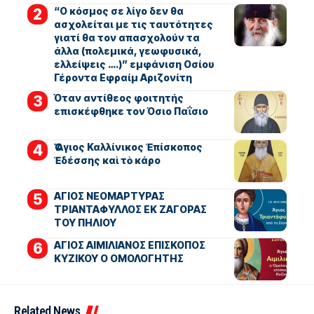
“Ο κόσμος σε λίγο δεν θα
ασχολείται με τις ταυτότητες
γιατί θα τον απασχολούν τα
άλλα (πολεμικά, γεωφυσικά,
ελλείψεις ….)” εμφάνιση Οσίου
Γέροντα Εφραίμ Αριζονίτη
Όταν αντίθεος φοιτητής
επισκέφθηκε τον Όσιο Παΐσιο
Ὁ Ἅγιος Καλλίνικος Ἐπίσκοπος
Ἐδέσσης καὶ τὸ κάρο
ΑΓΙΟΣ ΝΕΟΜΑΡΤΥΡΑΣ
ΤΡΙΑΝΤΑΦΥΛΛΟΣ ΕΚ ΖΑΓΟΡΑΣ
ΤΟΥ ΠΗΛΙΟΥ
ΑΓΙΟΣ ΑΙΜΙΛΙΑΝΟΣ ΕΠΙΣΚΟΠΟΣ
ΚΥΖΙΚΟΥ Ο ΟΜΟΛΟΓΗΤΗΣ
Related News