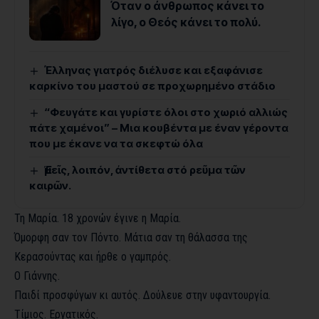
Όταν ο άνθρωπος κάνει το
λίγο, ο Θεός κάνει το πολύ.
Έλληνας γιατρός διέλυσε και εξαφάνισε
καρκίνο του μαστού σε προχωρημένο στάδιο
“Φευγάτε και γυρίστε όλοι στο χωριό αλλιώς
πάτε χαμένοι” – Μια κουβέντα με έναν γέροντα
που με έκανε να τα σκεφτώ όλα
Ἐμεῖς, λοιπόν, ἀντίθετα στό ρεῦμα τῶν
καιρῶν.
Τη Μαρία. 18 χρονών έγινε η Μαρία.
Όμορφη σαν τον Πόντο. Μάτια σαν τη θάλασσα της
Κερασούντας και ήρθε ο γαμπρός.
Ο Γιάννης.
Παιδί προσφύγων κι αυτός. Δούλευε στην υφαντουργία.
Τίμιος. Εργατικός.