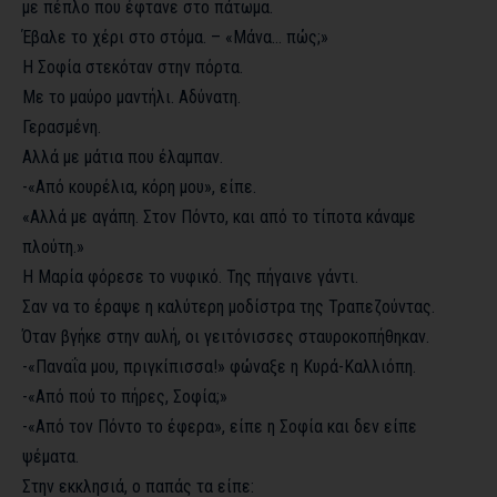
με πέπλο που έφτανε στο πάτωμα.
Έβαλε το χέρι στο στόμα. – «Μάνα… πώς;»
Η Σοφία στεκόταν στην πόρτα.
Με το μαύρο μαντήλι. Αδύνατη.
Γερασμένη.
Αλλά με μάτια που έλαμπαν.
-«Από κουρέλια, κόρη μου», είπε.
«Αλλά με αγάπη. Στον Πόντο, και από το τίποτα κάναμε
πλούτη.»
Η Μαρία φόρεσε το νυφικό. Της πήγαινε γάντι.
Σαν να το έραψε η καλύτερη μοδίστρα της Τραπεζούντας.
Όταν βγήκε στην αυλή, οι γειτόνισσες σταυροκοπήθηκαν.
-«Παναΐα μου, πριγκίπισσα!» φώναξε η Κυρά-Καλλιόπη.
-«Από πού το πήρες, Σοφία;»
-«Από τον Πόντο το έφερα», είπε η Σοφία και δεν είπε
ψέματα.
Στην εκκλησιά, ο παπάς τα είπε: