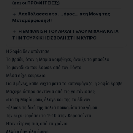
(και οι ΠΡΟΦΗΤΕΙΕΣ;)
Λαοθάλασσα στο …. όρος….στη Μονή της
Μεταμόρφωσης!!
Η ΕΜΦΑΝΙΣΗ ΤΟΥ ΑΡΧΑΓΓΕΛΟΥ ΜΙΧΑΗΛ ΚΑΤΑ
ΤΗΝ ΤΟΥΡΚΙΚΗ ΕΙΣΒΟΛΗ ΣΤΗΝ ΚΥΠΡΟ
Η Σοφία δεν απάντησε.
Το βράδυ, όταν η Μαρία κοιμήθηκε, άνοιξε το μπαούλο.
Το μοναδικό που έσωσε από τον Πόντο.
Μέσα είχε κουρέλια.
Για 3 μήνες, κάθε νύχτα μετά το καπνομάγαζο, η Σοφία έραβε.
Μάζεψε άσπρα σεντόνια από τις γειτόνισσες.
«Για τη Μαρία μου», έλεγε και της τα έδιναν.
Ξήλωσε τη δική της παλιά πουκαμίσα του γάμου.
Την είχε φορέσει το 1910 στην Κερασούντα.
Ήταν κίτρινη πια, από τα χρόνια.
Αλλά η δαντέλα έμενε.