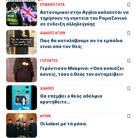
ΕΠΙΚΑΙΡΟΤΗΤΑ
Αστυνομικοί στην Αγγλία καλούνται να
τηρήσουν τη νηστεία του Ραμαζανιού
σε ένδειξη αλληλεγγύης
ΔΙΔΑΧΕΣ ΑΓΙΩΝ
Πώς θα καταλάβουμε αν τα εμπόδια
είναι από τον Θεό;
ΓΕΡΟΝΤΕΣ
Γερόντισσα Μακρίνα: «Ὅσο κοπιάζει
κανείς, τόσο ὁ Θεὸς τὸν ἀνταμείβει»
ΔΙΔΑΧΕΣ
Θα επέμβει ο θεός αδέλφια
κρατηθειτε…
ΑΡΘΡΑ
Οἱ λαϊκοί μέ τά ράσα.