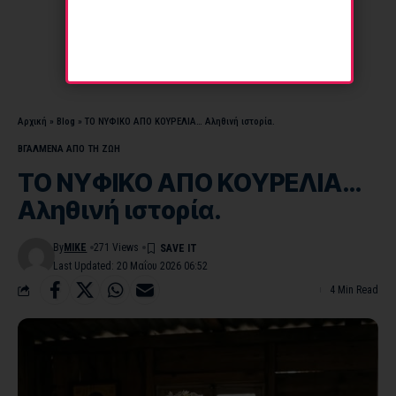
Αρχική
»
Blog
»
ΤΟ ΝΥΦΙΚΟ ΑΠΟ ΚΟΥΡΕΛΙΑ… Αληθινή ιστορία.
ΒΓΑΛΜΕΝΑ ΑΠΟ ΤΗ ΖΩΗ
ΤΟ ΝΥΦΙΚΟ ΑΠΟ ΚΟΥΡΕΛΙΑ…
Αληθινή ιστορία.
By
MIKE
271 Views
Last Updated: 20 Μαΐου 2026 06:52
4 Min Read