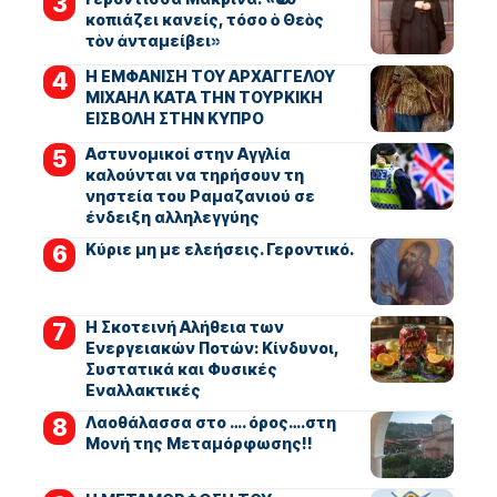
κοπιάζει κανείς, τόσο ὁ Θεὸς
τὸν ἀνταμείβει»
Η ΕΜΦΑΝΙΣΗ ΤΟΥ ΑΡΧΑΓΓΕΛΟΥ
ΜΙΧΑΗΛ ΚΑΤΑ ΤΗΝ ΤΟΥΡΚΙΚΗ
ΕΙΣΒΟΛΗ ΣΤΗΝ ΚΥΠΡΟ
Αστυνομικοί στην Αγγλία
καλούνται να τηρήσουν τη
νηστεία του Ραμαζανιού σε
ένδειξη αλληλεγγύης
Kύριε μη με ελεήσεις. Γεροντικό.
Η Σκοτεινή Αλήθεια των
Ενεργειακών Ποτών: Κίνδυνοι,
Συστατικά και Φυσικές
Εναλλακτικές
Λαοθάλασσα στο …. όρος….στη
Μονή της Μεταμόρφωσης!!