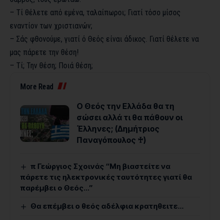
– Τί θέλετε από εμένα, ταλαίπωροι; Γιατί τόσο μίσος
εναντίον των χριστιανών;
– Σάς φθονούμε, γιατί ό Θεός είναι άδικος. Γιατί θέλετε να
μας πάρετε την θέση!
– Τί; Την θέση; Ποιά θέση;
More Read
Ο Θεός την Ελλάδα θα τη
σώσει αλλά τι θα πάθουν οι
Έλληνες; (Δημήτριος
Παναγόπουλος ♰)
π Γεώργιος Σχοινάς “Μη βιαστείτε να
πάρετε τις ηλεκτρονικές ταυτότητες γιατί θα
παρέμβει ο Θεός…”
Θα επέμβει ο θεός αδέλφια κρατηθειτε…