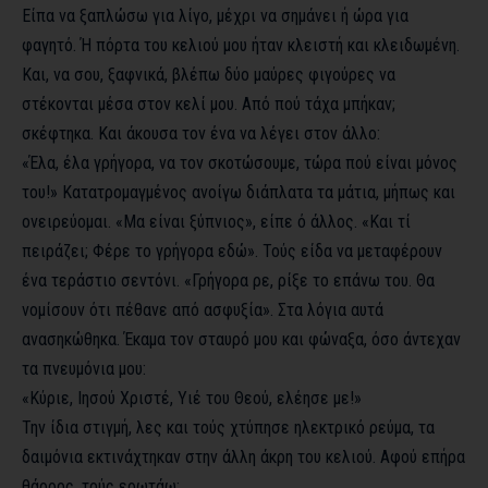
Είπα να ξαπλώσω για λίγο, μέχρι να σημάνει ή ώρα για
φαγητό. Ή πόρτα του κελιού μου ήταν κλειστή και κλειδωμένη.
Και, να σου, ξαφνικά, βλέπω δύο μαύρες φιγούρες να
στέκονται μέσα στον κελί μου. Από πού τάχα μπήκαν;
σκέφτηκα. Και άκουσα τον ένα να λέγει στον άλλο:
«Έλα, έλα γρήγορα, να τον σκοτώσουμε, τώρα πού είναι μόνος
του!» Κατατρομαγμένος ανοίγω διάπλατα τα μάτια, μήπως και
ονειρεύομαι. «Μα είναι ξύπνιος», είπε ό άλλος. «Και τί
πειράζει; Φέρε το γρήγορα εδώ». Τούς είδα να μεταφέρουν
ένα τεράστιο σεντόνι. «Γρήγορα ρε, ρίξε το επάνω του. Θα
νομίσουν ότι πέθανε από ασφυξία». Στα λόγια αυτά
ανασηκώθηκα. Έκαμα τον σταυρό μου και φώναξα, όσο άντεχαν
τα πνευμόνια μου:
«Κύριε, Ιησού Χριστέ, Υιέ του Θεού, ελέησε με!»
Την ίδια στιγμή, λες και τούς χτύπησε ηλεκτρικό ρεύμα, τα
δαιμόνια εκτινάχτηκαν στην άλλη άκρη του κελιού. Αφού επήρα
θάρρος, τούς ερωτάω: