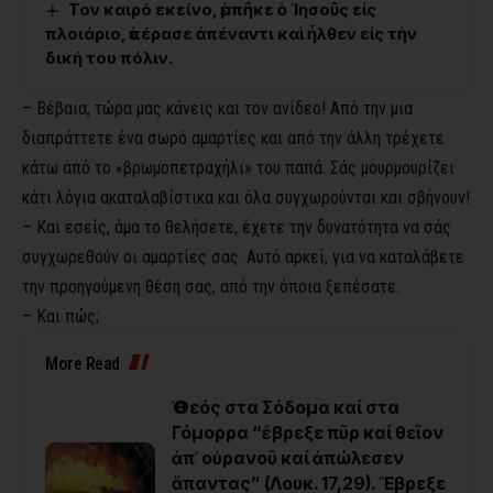
Τον καιρό εκείνο, ἐμπῆκε ὁ ᾿Ιησοῦς εἰς
πλοιάριο, ἐπέρασε ἀπέναντι καὶ ἦλθεν εἰς τὴν
δική του πόλιν.
– Βέβαια, τώρα μας κάνεις και τον ανίδεο! Από την μια
διαπράττετε ένα σωρό αμαρτίες και από την άλλη τρέχετε
κάτω από το «βρωμοπετραχήλι» του παπά. Σάς μουρμουρίζει
κάτι λόγια ακαταλαβίστικα και όλα συγχωρούνται και σβήνουν!
– Και εσείς, άμα το θελήσετε, έχετε την δυνατότητα να σάς
συγχωρεθούν οι αμαρτίες σας. Αυτό αρκεί, για να καταλάβετε
την προηγούμενη θέση σας, από την όποια ξεπέσατε.
– Και πώς;
More Read
Ὁ Θεός στα Σόδομα καί στα
Γόμορρα “ἔβρεξε πῦρ καί θεῖον
ἀπ᾿ οὐρανοῦ καί ἀπώλεσεν
ἅπαντας” (Λουκ. 17,29). Ἔβρεξε