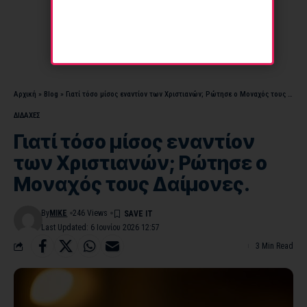
Αρχική
»
Blog
»
Γιατί τόσο μίσος εναντίον των Χριστιανών; Ρώτησε ο Μοναχός τους Δαίμονες.
ΔΙΔΑΧΕΣ
Γιατί τόσο μίσος εναντίον
των Χριστιανών; Ρώτησε ο
Μοναχός τους Δαίμονες.
By
MIKE
246 Views
Last Updated: 6 Ιουνίου 2026 12:57
3 Min Read