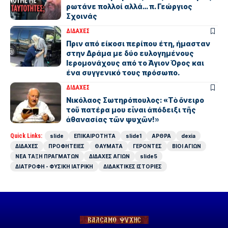
ρωτάνε πολλοί αλλά… π. Γεώργιος
Σχοινάς
ΔΙΔΑΧΕΣ
Πριν από είκοσι περίπου έτη, ήμασταν
στην Δράμα με δύο ευλογημένους
Ιερομονάχους από το Άγιον Όρος και
ένα συγγενικό τους πρόσωπο.
ΔΙΔΑΧΕΣ
Νικόλαος Σωτηρόπουλος: «Τὸ ὄνειρο
τοῦ πατέρα μου εἶναι ἀπόδειξι τῆς
ἀθανασίας τῶν ψυχῶν!»
Quick Links:
slide
ΕΠΙΚΑΙΡΟΤΗΤΑ
slide1
ΑΡΘΡΑ
dexia
ΔΙΔΑΧΕΣ
ΠΡΟΦΗΤΕΙΕΣ
ΘΑΥΜΑΤΑ
ΓΕΡΟΝΤΕΣ
ΒΙΟΙ ΑΓΙΩΝ
ΝΕΑ ΤΑΞΗ ΠΡΑΓΜΑΤΩΝ
ΔΙΔΑΧΕΣ ΑΓΙΩΝ
slide5
ΔΙΑΤΡΟΦΗ - ΦΥΣΙΚΗ ΙΑΤΡΙΚΗ
ΔΙΔΑΚΤΙΚΕΣ ΙΣΤΟΡΙΕΣ