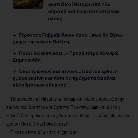
φωτιά καί θειάφι ἀπό τόν
οὐρανό καί τούς κατέστρεψε
ὅλους..
Γέροντας Γαβριήλ Άγιον όρος… πως θα ζήσω
χωρίς την κάρτα Πολίτη..
Ποιός θα γλυτώσει;; – Πρεσβυτέρα Καλυψώ
Δημητριάδη
Όλοι τρώγουν και πίνουν… Ωσότου έρθει η
ημέρα εκείνη και τότε τα πράγματα θα είναι
κλαυθμός και οδυρμός…
– Ταπεινωθείτε! Πηγαίνετε, ακόμη και τώρα, μπροστά στην
εικόνα του Χριστού και ζητήστε Του συγγνώμη και άφεση.
– Αυτό δεν πρόκειται να γίνει ποτέ! Ακούς, τί λέω; Με κανένα
τρόπο! Ποτέ! Ποτέ! Ουδέποτε!!!
– Έ, τότε είστε άξιοι της τύχης σας.