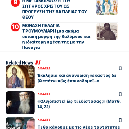
Η ΜΕΤΑΜΟΡΦΩΣΗ ΤΟΥ
ΣΩΤΗΡΟΣ ΧΡΙΣΤΟΥ ΩΣ
ΠΡΟΓΕΥΣΗ ΤΗΣ ΒΑΣΙΛΕΙΑΣ ΤΟΥ
ΘΕΟΥ
ΜΟΝΑΧΗ ΠΕΛΑΓΙΑ
ΤΡΟΥΜΟΥΛΙΑΡΗ μια ακόμα
οσιακή μορφή της Καλύμνου και
η ιδιαίτερη σχέση της με την
Παναγία
Related News
ΔΙΔΑΧΕΣ
Ἐκκλησία καί ἀνανέωση «ἕκαστος δέ
βλεπέτω πῶς ἐποικοδομεῖ…»
ΔΙΔΑΧΕΣ
«Ὀλιγόπιστε! Εἰς τί ἐδίστασας;» (Ματθ.
14, 31)
ΔΙΔΑΧΕΣ
Τι θα κάνουμε με τις νέες ταυτότητες