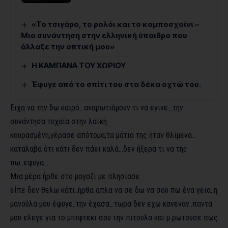
«Το τσιγάρο, το ρολόι και το κομποσχοίνι –
Μια συνάντηση στην ελληνική ύπαιθρο που
άλλαξε την οπτική μου»
Η ΚΑΜΠΑΝΑ ΤΟΥ ΧΩΡΙΟΥ
Έφυγε από το σπίτι του στα δέκα οχτώ του.
Ειχα να την δω καιρό…αναρωτιόμουν τι να εγινε…την
συνάντησα τυχαία στην λαϊκή
κουρασμένη,γέρασε απότομα,τα μάτια της ήταν θλιμενα…
καταλαβα ότι κάτι δεν πάει καλά…δεν ήξερα τι να της
πω..εφυγα…
Μια μέρα ήρθε στο μαγαζι με πλησίασε
είπε δεν θελω κάτι..ηρθα απλα να σε δω να σου πω ένα γεια..η
μανούλα μου έφυγε..την έχασα…τωρα δεν εχω κανεναν..παντα
μου ελεγε για το μπιφτεκι σου την πιτουλα και μ ρωτουσε πως