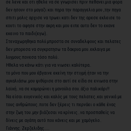
σε λενε και οτι ηθελε να σε γνωρισει πριν πεθανει.μια φορα
δεν ησουν στο μαγαζι και πηρα την παραγγελια μου ,την πηγα
σπιτι μολις αρχισε να τρωει κατι δεν της αρεσε εκλεισε το
κουτι το αφησε στην ακρη και μου ειπε αυτο δεν το εκανε
εκεινο το παιδι(εγω)..
Στεναχωρηθηκα πολύ.μπροστα σε συναδελφους και πελατες
δεν μπορεσα να συγκρατησω τα δακρυα μου..εκλαιγα με
λυγμους.πονεσα τόσο πολύ..
Ηθελα να κάνω κάτι για να νιωσει καλύτερα..
το μόνο που μου έβγαινε εκείνη την στιγμή ήταν να την
αγκαλιάσω..μου ψιθύρισε στο αυτί σε είδα σε ενιωσα στην
λαϊκή…να σε καμαρώνει η μανούλα σου..άξιο παλικάρι!!
Να είσαι ευγενικός και καλός με τους πελατες..και γενικά με
τους ανθρώπους..ποτε δεν ξέρεις τι περνάει ο κάθε ένας
στην ζωη του..μην βιάζεσαι να κρίνεις…να προσπαθείς να
δίνεις με αγάπη αυτό που κάνεις και με χαμόγελο..
Γιάννης. Ζερζελιδης……