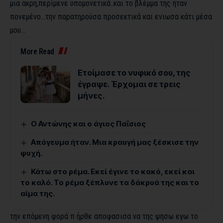
μια ακρη,περίμενε υπομονετικά..και το βλέμμα της ήταν
πονεμένο…την παρατηρούσα προσεκτικά και ενιωσα κάτι μέσα
μου…
More Read
Ετοίμασε το νυφικό σου, της
έγραψε. Έρχομαι σε τρεις
μήνες.
Ο Αντώνης και ο άγιος Παΐσιος
Απόγευμα ήταν. Μια κραυγή μας ξέσκισε την
ψυχή.
Κάτω στο ρέμα. Εκεί έγινε το κακό, εκεί και
το καλό. Το ρέμα ξέπλυνε τα δάκρυά της και το
αίμα της.
την επόμενη φορά π ήρθε αποφασισα να της ψησω εγω το