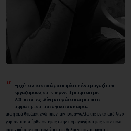
Ερχόταν τακτικά μια κυρία σε ένα μαγαζί που
εργαζόμουν,και επερνε ..1 μπιφτέκι με
2.3 πατάτες..λίγη ντομάτα και μια πίτα
αφρατη…και αυτο γινόταν καιρό..
μια φορά θυμάμαι ενώ πηρε την παραγγελία της μετά από λίγο
γύρισε πίσω..ήρθε σε εμας στην παραγωγή και μας είπε πολύ
ευγενικά σας παρακαλώ η πιτα θελω να είναι αφρατη