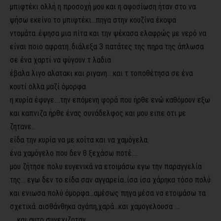
μπιφτέκι ολλή η προσοχή μου και η αφοσίωση ήταν στο να
ψήσω εκείνο το μπιφτέκι…πηγα στην κουζίνα έκοψα
ντομάτα..έψησα μια πίτα και την ψέκασα ελαφρώς με νερό να
είναι ποιο αφρατη..διάλεξα 3 πατάτες της πηρα της άπλωσα
σε ένα χαρτί να φύγουν τ λαδια
έβαλα λιγο αλατακι και ριγανη….και τ τοποθέτησα σε ένα
κουτί ολλα μαζί όμορφα
η κυρία έφυγε….την επόμενη φορά που ήρθε ενώ καθόμουν εξω
και καπνιζα ήρθε ένας συνάδελφος και μου ειπε οτι με
ζητανε..
είδα την κυρία να με κοίτα και να χαμόγελα.
ένα χαμόγελο που δεν θ ξεχάσω ποτέ….
μου ζήτησε πολυ ευγενικά να ετοιμάσω εγω την παραγγελία
της… εγω δεν το είδα σαν αγγαρεία..ίσα ίσα χάρηκα τόσο πολύ
και ενιωσα πολύ όμορφα…αμέσως πηγα μέσα να ετοιμάσω τα
σχετικά..αισθάνθηκα αγάπη,χαρά…και χαμογελουσα …
…..και αυτο συνεχιζοταν….