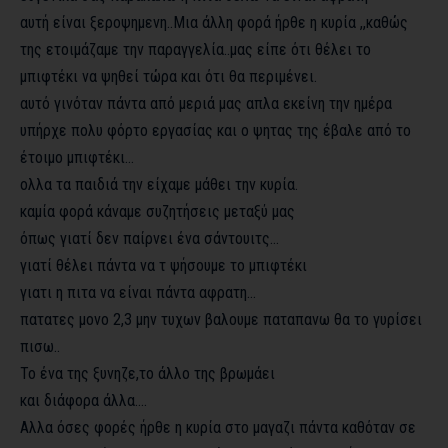
αυτή είναι ξεροψημενη..Μια άλλη φορά ήρθε η κυρία ,,καθώς
της ετοιμάζαμε την παραγγελία..μας είπε ότι θέλει το
μπιφτέκι να ψηθεί τώρα και ότι θα περιμένει.
αυτό γινόταν πάντα από μεριά μας απλα εκείνη την ημέρα
υπήρχε πολυ φόρτο εργασίας και ο ψητας της έβαλε από το
έτοιμο μπιφτέκι…
ολλα τα παιδιά την είχαμε μάθει την κυρία.
καμία φορά κάναμε συζητήσεις μεταξύ μας
όπως γιατί δεν παίρνει ένα σάντουιτς…
γιατί θέλει πάντα να τ ψήσουμε το μπιφτέκι
γιατι η πιτα να είναι πάντα αφρατη…
πατατες μονο 2,3 μην τυχων βαλουμε παταπανω θα το γυρίσει
πισω..
Το ένα της ξυνηζε,το άλλο της βρωμάει
και διάφορα άλλα….
Αλλα όσες φορές ήρθε η κυρία στο μαγαζι πάντα καθόταν σε