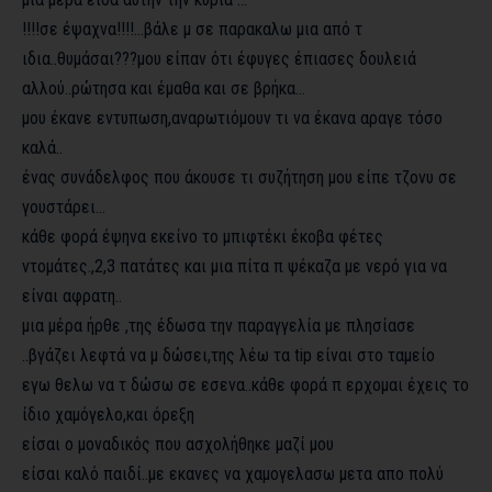
!!!!σε έψαχνα!!!!…βάλε μ σε παρακαλω μια από τ
ιδια..θυμάσαι???μου είπαν ότι έφυγες έπιασες δουλειά
αλλού..ρώτησα και έμαθα και σε βρήκα…
μου έκανε εντυπωση,αναρωτιόμουν τι να έκανα αραγε τόσο
καλά..
ένας συνάδελφος που άκουσε τι συζήτηση μου είπε τζονυ σε
γουστάρει…
κάθε φορά έψηνα εκείνο το μπιφτέκι έκοβα φέτες
ντομάτες.,2,3 πατάτες και μια πίτα π ψέκαζα με νερό για να
είναι αφρατη..
μια μέρα ήρθε ,της έδωσα την παραγγελία με πλησίασε
..βγάζει λεφτά να μ δώσει,της λέω τα tip είναι στο ταμείο
εγω θελω να τ δώσω σε εσενα..κάθε φορά π ερχομαι έχεις το
ίδιο χαμόγελο,και όρεξη
είσαι ο μοναδικός που ασχολήθηκε μαζί μου
είσαι καλό παιδί..με εκανες να χαμογελασω μετα απο πολύ