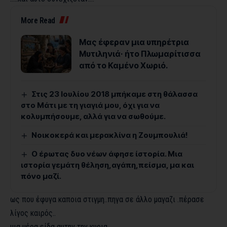
More Read
Μας έφεραν μια υπηρέτρια
Μυτιληνιά· ήτο Πλωμαρίτισσα
από το Καμένο Χωριό.
Στις 23 Ιουλίου 2018 μπήκαμε στη θάλασσα
στο Μάτι με τη γιαγιά μου, όχι για να
κολυμπήσουμε, αλλά για να σωθούμε.
Νοικοκερά και μερακλίνα η Ζουμπουλιά!
Ο έρωτας δυο νέων άφησε ίστορία. Μια
ιστορία γεμάτη θέληση,αγάπη,πείσμα, μα και
πόνο μαζί.
ως που έφυγα καποια στιγμη..πηγα σε άλλο μαγαζι .πέρασε
λίγος καιρός..
μια μέρα είδα αυτην την κυρια …