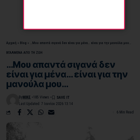
Αρχική
»
Blog
»
…Μου απαντά σιγανά δεν είναι για μένα… είναι για την μανούλα μου…
ΒΓΑΛΜΕΝΑ ΑΠΟ ΤΗ ΖΩΗ
…Μου απαντά σιγανά δεν
είναι για μένα… είναι για την
μανούλα μου…
By
MIKE
185 Views
Last Updated: 7 Ιουνίου 2026 13:14
6 Min Read