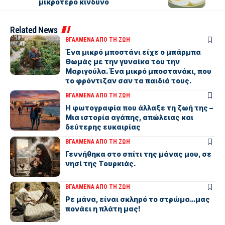
μικρότερο κίνδυνο
Related News
ΒΓΑΛΜΕΝΑ ΑΠΟ ΤΗ ΖΩΗ
Ένα μικρό μποστάνι είχε ο μπάρμπα
Θωμάς με την γυναίκα του την
Μαριγούλα. Ένα μικρό μποστανάκι, που
το φρόντιζαν σαν τα παιδιά τους.
ΒΓΑΛΜΕΝΑ ΑΠΟ ΤΗ ΖΩΗ
Η φωτογραφία που άλλαξε τη ζωή της –
Μια ιστορία αγάπης, απώλειας και
δεύτερης ευκαιρίας
ΒΓΑΛΜΕΝΑ ΑΠΟ ΤΗ ΖΩΗ
Γεννήθηκα στο σπίτι της μάνας μου, σε
νησί της Τουρκιάς.
ΒΓΑΛΜΕΝΑ ΑΠΟ ΤΗ ΖΩΗ
Ρε μάνα, είναι σκληρό το στρώμα…μας
πονάει η πλάτη μας!