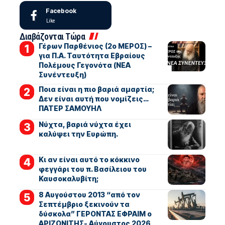
Facebook
Like
Διαβάζονται Τώρα
Γέρων Παρθένιος (2ο ΜΕΡΟΣ) –
για Π.Α. Ταυτότητα Εβραίους
Πολέμους Γεγονότα (ΝΕΑ
Συνέντευξη)
Ποια είναι η πιο βαριά αμαρτία;
Δεν είναι αυτή που νομίζεις…
ΠΑΤΕΡ ΣΑΜΟΥΗΛ
Νύχτα, βαριά νύχτα έχει
καλύψει την Ευρώπη.
Κι αν είναι αυτό το κόκκινο
φεγγάρι του π. Βασίλειου του
Καυσοκαλυβίτη;
8 Αυγούστου 2013 “από τον
Σεπτέμβριο ξεκινούν τα
δύσκολα” ΓΕΡΟΝΤΑΣ ΕΦΡΑΙΜ ο
ΑΡΙΖΟΝΙΤΗΣ- Αύγουστος 2026