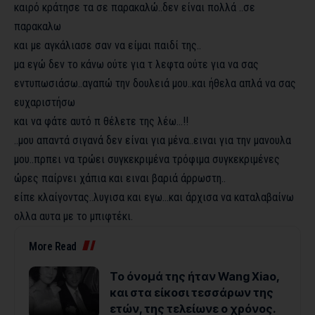
καιρό κράτησε τα σε παρακαλώ..δεν είναι πολλά ..σε
παρακαλω
και με αγκάλιασε σαν να είμαι παιδί της..
μα εγώ δεν το κάνω ούτε για τ λεφτα ούτε για να σας
εντυπωσιάσω..αγαπώ την δουλειά μου..και ήθελα απλά να σας
ευχαριστήσω
και να φάτε αυτό π θέλετε της λέω…!!
..μου απαντά σιγανά δεν είναι για μένα..ειναι για την μανουλα
μου..πρπει να τρώει συγκεκριμένα τρόφιμα συγκεκριμένες
ώρες παίρνει χάπια και ειναι βαριά άρρωστη..
είπε κλαίγοντας..λυγισα και εγω…και άρχισα να καταλαβαίνω
ολλα αυτα με το μπιφτέκι.
More Read
Το όνομά της ήταν Wang Xiao,
και στα είκοσι τεσσάρων της
ετών, της τελείωνε ο χρόνος.