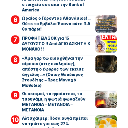
στοιχεία σοκ από την Bank of
America
Ωραίος ο Γέροντας Αθανάσιος!…
Ούτε το Εμβόλιο Έκανα ούτε Π.Α
θα πάρω!
ΠΡΟΦΗΤΕΙΑ ΣΟΚ για 15
ΑΥΓΟΥΣΤΟ !! Από ΑΓΙΟ ΑΣΚΗΤΗ Κ
ΜΟΝΑΧΟ !!
«Άμα γαρ τω εισαχθήναι την
αίρεσιν (στις εκκλησίες),
απέστη ο έφορος των εκείσε
άγγελος…» (Όσιος Θεόδωρος
Στουδίτης – Προς Μοναχό
Μεθόδιο)
Οι σεισμοί, τα ηφαίστεια, το
τσουνάμι, η φωτιά φωναζούν
ΜΕΤΑΝΟΙΑ – ΜΕΤΑΝΟΙΑ –
ΜΕΤΑΝΟΙΑ
Αλτσχάιμερ: Πόσα αυγά πρέπει
να τρώτε για έως 27%