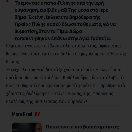
Τρέμοντας ὁ παπα-Γιώργης ἀπὸ τὴν ἱερὴ
συγκίνηση, εἰσῆλθε μαζί Της μέσα στὸ Ἱερὸ
Βῆμα. Ἐκείνη, ἔκλεισε τὰ βημόθυρα τῆς
Ὡραίας Πύλης καὶ τοῦ ἔδωσε τὸ θυμιατό, γιὰ νὰ
θυμιατίση, ὅταν τὰ Τίμια Δῶρα
τοποθετήθηκαν ἐπάνω στὴν Ἁγία Τράπεζα.
Ὁ μικρὸς ἐγγονὸς τὰ ἔβλεπε ὅλα κατάπληκτος, ἄφωνος καὶ
θαμπωμένος ἀπὸ τὴν ἀκτινοβολία τῆς μεγαλόπρεπης Ἐκείνης
Κυρίας.
Ἡ ψυχούλα του –καὶ δὲν τὸ ξεχνάει ποτὲ αὐτὸ– πλημμύρισε
ἀπὸ ἱερὸ θαυμασμὸ καὶ δέος. Καθόλου ὅμως δὲν κατάλαβε τὸ
πῶς τὸ θυμιατὸ ποὺ κρατοῦσε μὲ τὸ χεράκι του, βρέθηκε στὰ
χέρια τῆς ὁλόλαμπρης Ἐκείνης Κυρίας, τῆς Ὑπεραγίας
Θεοτόκου, τῆς Βασίλισσας τῶν Οὐρανῶν!
More Read
Ποια είναι η πιο βαριά αμαρτία;