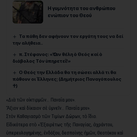
Η γυμνότητα του ανθρώπου
ενώπιον του Θεού
Τα πάθη δεν αφήνουν τον εργάτη τους να δεί
την αλήθεια..
π. Στέφανος: «Ὅταν θέλη ὁ Θεός καί ὁ
διάβολος Τόν ὑπηρετεῖ!»
Ο Θεός την Ελλάδα θα τη σώσει αλλά τι θα
πάθουν οι Έλληνες; (Δημήτριος Παναγόπουλος
♰)
«Διὰ τῶν οἰκτιρμῶν… Παναΐα μου».
Ἄξιον καὶ δίκαιον σὲ ὑμνεῖν… Παναΐα μου».
Στὸν Καθαγιασμὸ τῶν Τιμίων Δώρων, τὸ ἴδιο.
Εἰδικότερα στὸ «Ἐξαιρέτως τῆς Παναγίας, ἀχράντου,
ὑπερευλογημένης, ἐνδόξου, δεσποίνης ἡμῶν, Θεοτόκου καὶ