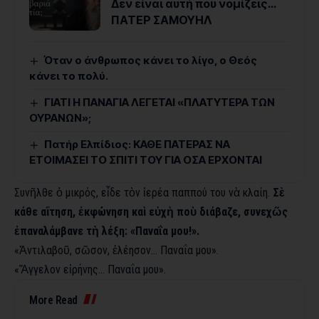
Δεν είναι αυτή που νομίζεις…
ΠΑΤΕΡ ΣΑΜΟΥΗΛ
Όταν ο άνθρωπος κάνει το λίγο, ο Θεός
κάνει το πολύ.
ΓΙΑΤΙ Η ΠΑΝΑΓΙΑ ΛΕΓΕΤΑΙ «ΠΛΑΤΥΤΕΡΑ ΤΩΝ
ΟΥΡΑΝΩΝ»;
Πατήρ Ελπίδιος: ΚΑΘΕ ΠΑΤΕΡΑΣ ΝΑ
ΕΤΟΙΜΑΣΕΙ ΤΟ ΣΠΙΤΙ ΤΟΥ ΓΙΑ ΟΣΑ ΕΡΧΟΝΤΑΙ
Συνῆλθε ὁ μικρός, εἶδε τὸν ἱερέα παππού του νὰ κλαίη.
Σὲ
κάθε αἴτηση, ἐκφώνηση καὶ εὐχὴ ποὺ διάβαζε, συνεχῶς
ἐπαναλάμβανε τὴ λέξη: «Παναΐα μου!».
«Ἀντιλαβοῦ, σῶσον, ἐλέησον… Παναΐα μου».
«Ἄγγελον εἰρήνης… Παναΐα μου».
More Read