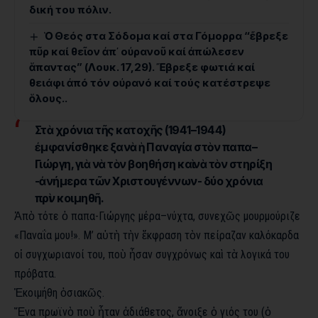
δική του πόλιν.
Ὁ Θεός στα Σόδομα καί στα Γόμορρα “ἔβρεξε
πῦρ καί θεῖον ἀπ᾿ οὐρανοῦ καί ἀπώλεσεν
ἅπαντας” (Λουκ. 17,29). Ἔβρεξε φωτιά καί
θειάφι ἀπό τόν οὐρανό καί τούς κατέστρεψε
ὅλους..
Στὰ χρόνια τῆς κατοχῆς (1941–1944)
ἐμφανίσθηκε ξανὰ ἡ Παν­αγία στὸν παπα–
Γιώργη, γιὰ νὰ τὸν βοηθήση καὶ νὰ τὸν στηρίξη
-ἀνήμερα τῶν Χριστουγέννων- δύο χρόνια
πρὶν κοιμηθῆ.
Ἀπὸ τότε ὁ παπα-Γιώργης μέρα–νύχτα, συνεχῶς μουρμούριζε
«Παναΐα μου!». Μ’ αὐτὴ τὴν ἔκφραση τὸν πείραζαν καλόκαρδα
οἱ συγχωριανοί του, ποὺ ἦσαν συγχρόνως καὶ τὰ λογικά του
πρόβατα.
Ἐκοιμήθη ὁσιακῶς.
Ἕνα πρωϊνὸ ποὺ ἦταν ἀδιάθετος, ἄνοιξε ὁ γιός του (ὁ