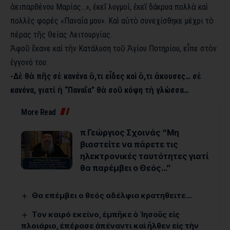
ἀειπαρθένου Μαρίας…», ἐκεῖ λυγμοί, ἐκεῖ δάκρυα πολλὰ καὶ
πολλὲς φορές «Παναΐα μου». Καὶ αὐτὸ συνεχίσθηκε μέχρι τὸ
πέρας τῆς Θείας Λειτουργίας.
Ἀφοῦ ἔκανε καὶ τὴν Κατάλυση τοῦ Ἁγίου Ποτηρίου, εἶπε στὸν
ἐγγονό του:
-Δὲ θὰ πῆς σὲ κανένα ὅ,τι εἶδες καὶ ὅ,τι ἄκουσες… σὲ
κανένα, γιατί ἡ “Παναΐα” θὰ σοῦ κόψη τὴ γλώσσα…
More Read
π Γεώργιος Σχοινάς “Μη
βιαστείτε να πάρετε τις
ηλεκτρονικές ταυτότητες γιατί
θα παρέμβει ο Θεός…”
Θα επέμβει ο θεός αδέλφια κρατηθειτε…
Τον καιρό εκείνο, ἐμπῆκε ὁ ᾿Ιησοῦς εἰς
πλοιάριο, ἐπέρασε ἀπέναντι καὶ ἦλθεν εἰς τὴν