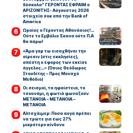
δύσκολα” ΓΕΡΟΝΤΑΣ ΕΦΡΑΙΜ ο
ΑΡΙΖΟΝΙΤΗΣ- Αύγουστος 2026
στοιχεία σοκ από την Bank of
America
Ωραίος ο Γέροντας Αθανάσιος!…
Ούτε το Εμβόλιο Έκανα ούτε Π.Α
θα πάρω!
«Άμα γαρ τω εισαχθήναι την
αίρεσιν (στις εκκλησίες),
απέστη ο έφορος των εκείσε
άγγελος…» (Όσιος Θεόδωρος
Στουδίτης – Προς Μοναχό
Μεθόδιο)
Οι σεισμοί, τα ηφαίστεια, το
τσουνάμι, η φωτιά φωναζούν
ΜΕΤΑΝΟΙΑ – ΜΕΤΑΝΟΙΑ –
ΜΕΤΑΝΟΙΑ
Αλτσχάιμερ: Πόσα αυγά πρέπει
να τρώτε για έως 27%
μικρότερο κίνδυνο