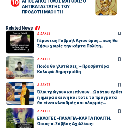
ΑΓΙΟΣ ΑΠΟΣΤΟΛΟΣ ΜΑΤΘΙΑΣ: Ο
ΑΝΤΙΚΑΤΑΣΤΑΤΗΣ ΤΟΥ
ΠΡΟΔΟΤΗ ΜΑΘΗΤΗ
Related News
ΔΙΔΑΧΕΣ
Γέροντας Γαβριήλ Άγιον όρος… πως θα
ζήσω χωρίς την κάρτα Πολίτη..
ΔΙΔΑΧΕΣ
Ποιός θα γλυτώσει;; – Πρεσβυτέρα
Καλυψώ Δημητριάδη
ΔΙΔΑΧΕΣ
Όλοι τρώγουν και πίνουν… Ωσότου έρθει
η ημέρα εκείνη και τότε τα πράγματα
θα είναι κλαυθμός και οδυρμός…
ΔΙΔΑΧΕΣ
ΕΚΛΟΓΕΣ -ΠΑΝΑΓΙΑ-ΚΑΡΤΑ ΠΟΛΙΤΗ.
Όσιος π. Σάββας Αχιλλέως: