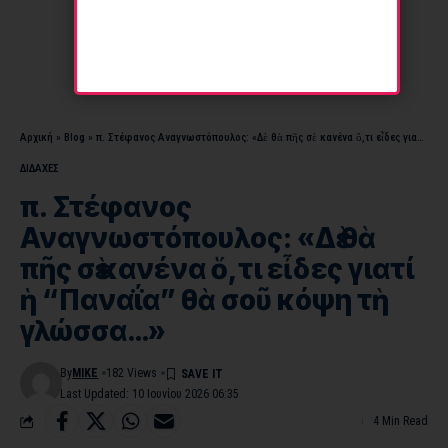
Αρχική
»
Blog
»
π. Στέφανος Αναγνωστόπουλος: «Δὲ θὰ πῆς σὲ κανένα ὅ,τι εἶδες γιατί ἡ “Παναΐα” θὰ σοῦ κόψη τὴ γλώσσα…»
ΔΙΔΑΧΕΣ
π. Στέφανος
Αναγνωστόπουλος: «Δὲ θὰ
πῆς σὲ κανένα ὅ,τι εἶδες γιατί
ἡ “Παναΐα” θὰ σοῦ κόψη τὴ
γλώσσα…»
By
MIKE
182 Views
Last Updated: 10 Ιουνίου 2026 06:35
4 Min Read