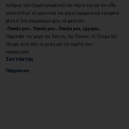
πατέρας τοῦ ἐξομολογουμένου) τὴν πόρτα του καὶ τὸν εἶδε
γονατιστὸ μὲ τὰ γεροντικά του χέρια ὑψωμένα καὶ λουσμένο
μέσα σ’ ἕνα ὑπερκόσμιο φῶς νὰ ψελλίζει:
-Παναΐα μου… Παναΐα μου… Παναΐα μου, ἔρχομαι…
Παρέλαβε τὴν ψυχή του Ἐκείνη, τῆς Ὁποίας τὸ Ὄνομα δὲν
ἔλειψε ποτὲ ἀπὸ τὰ χείλη καὶ τὴν καρδιά του».
vatatzis.com
Συντάκτης
filippiaven