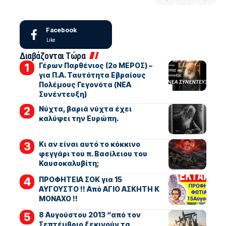
Facebook
Like
Διαβάζονται Τώρα
Γέρων Παρθένιος (2ο ΜΕΡΟΣ) –
για Π.Α. Ταυτότητα Εβραίους
Πολέμους Γεγονότα (ΝΕΑ
Συνέντευξη)
Νύχτα, βαριά νύχτα έχει
καλύψει την Ευρώπη.
Κι αν είναι αυτό το κόκκινο
φεγγάρι του π. Βασίλειου του
Καυσοκαλυβίτη;
ΠΡΟΦΗΤΕΙΑ ΣΟΚ για 15
ΑΥΓΟΥΣΤΟ !! Από ΑΓΙΟ ΑΣΚΗΤΗ Κ
ΜΟΝΑΧΟ !!
8 Αυγούστου 2013 “από τον
Σεπτέμβριο ξεκινούν τα