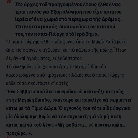
Στὶς ἀρχες τοῦ προηγουμένου ἔτους ἦλθε ἕνας
χριστιανός γιὰ Ἐξομολόγηση ποὺ εἶχε παπποὺ
ἱερέα σ’ ἕνα χωριὸ στὰ περίχωρα τῆς Δράμας.
Ὅταν ἦταν μικρός, διακονοῦσε τὸν παππού
του, τὸν παπα-Γιώργη στὸ Ἱερὸ Βῆμα.
Ὁ παπα-Γιώργης ἦλθε πρόσφυγας ἀπὸ τὴ Μικρὰ Ἀσία μετὰ
ἀπὸ τὶς σφαγὲς στὴ Σμύρνη καὶ τὸ κάψιμο τῆς πόλης. Ἦταν
δέ, ἄν καὶ ἀγράμματος, εὐλαβέστατος.
Τὸ ἐκκλησάκι τοῦ χωριοῦ ἦταν πτωχό, μὲ δάπεδο
κακοστρωμένο ἀπὸ πρόχειρες πλάκες καὶ ὁ παπα-Γιώργης
κάθε τόσο σκόνταφτε σ’ αὐτές.
Ἕνα Σάββατο ποὺ λειτουργοῦσε μὲ πέντε-ἕξι πιστούς,
στὴν Μεγάλη Εἴσοδο, σκόνταψε καὶ παραλίγο νὰ σωριαστεῖ
κάτω μὲ τὰ Τίμια Δῶρα. Ὁ ἐγγονός του τότε εἶδε ξαφνικὰ
μία ὁλόλαμπρη Κυρία νὰ τὸν συγκρατῆ γιὰ νὰ μὴ πέση
κάτω, καὶ νὰ τοῦ λέγη: «Μὴ φοβᾶσαι… σὲ κρατάω καλά…
προχώρα…».