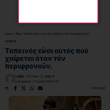
Αρχική
»
Blog
»
Ταπεινός εἶναι αὐτός πού χαίρεται ὅταν τόν περιφρονοῦν.
ΘΑΥΜΑΤΑ
Ταπεινός εἶναι αὐτός πού
χαίρεται ὅταν τόν
περιφρονοῦν.
By
MIKE
134 Views
Last Updated: 11 Ιουνίου 2026 20:07
2 Min Read