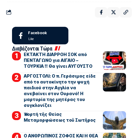
Facebook
Like
Διαβάζονται Τώρα
ΕΚΤΑΚΤΗ ΔΙΑΡΡΟΗ ΣΟΚ από
ΠΕΝΤΑΓΩΝΟ για ΑΙΓΑΙΟ –
ΤΟΥΡΚΙΑ !! Θα γίνει ΑΥΓΟΥΣΤΟ
ΑΡΓΟΣΤΟΛΙ: Ο π. Γεράσιμος είδε
από το αυτοκίνητο την ψυχή
παιδιού στην Αγγλία να
ανεβαίνει στον Ουρανό! Η
μαρτυρία της μητέρας του
συγκλονίζει
Ἡ ἑορτή τῆς Θείας
Μεταμορφώσεως τοῦ Σωτῆρος
Ο ΑΝΘΡΩΠΙΝΟΣ ΖΟΦΟΣ ΚΑΙ Η ΘΕΑ