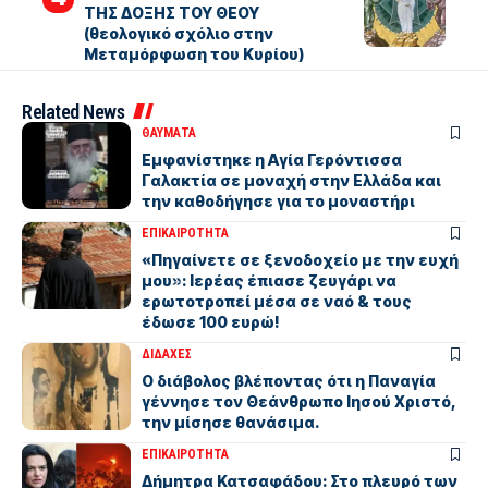
ΤΗΣ ΔΟΞΗΣ ΤΟΥ ΘΕΟΥ
(θεολογικό σχόλιο στην
Μεταμόρφωση του Κυρίου)
Related News
ΘΑΥΜΑΤΑ
Εμφανίστηκε η Αγία Γερόντισσα
Γαλακτία σε μοναχή στην Ελλάδα και
την καθοδήγησε για το μοναστήρι
ΕΠΙΚΑΙΡΟΤΗΤΑ
«Πηγαίνετε σε ξενοδοχείο με την ευχή
μου»: Ιερέας έπιασε ζευγάρι να
ερωτοτροπεί μέσα σε ναό & τους
έδωσε 100 ευρώ!
ΔΙΔΑΧΕΣ
Ο διάβολος βλέποντας ότι η Παναγία
γέννησε τον Θεάνθρωπο Ιησού Χριστό,
την μίσησε θανάσιμα.
ΕΠΙΚΑΙΡΟΤΗΤΑ
Δήμητρα Κατσαφάδου: Στο πλευρό των