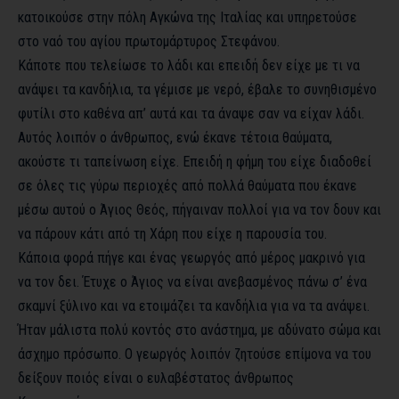
κατοικούσε στην πόλη Αγκώνα της Ιταλίας και υπηρετούσε
στο ναό του αγίου πρωτομάρτυρος Στεφάνου.
Κάποτε που τελείωσε το λάδι και επειδή δεν είχε με τι να
ανάψει τα κανδήλια, τα γέμισε με νερό, έβαλε το συνηθισμένο
φυτίλι στο καθένα απ’ αυτά και τα άναψε σαν να είχαν λάδι.
Αυτός λοιπόν ο άνθρωπος, ενώ έκανε τέτοια θαύματα,
ακούστε τι ταπείνωση είχε. Επειδή η φήμη του είχε διαδοθεί
σε όλες τις γύρω περιοχές από πολλά θαύματα που έκανε
μέσω αυτού ο Άγιος Θεός, πήγαιναν πολλοί για να τον δουν και
να πάρουν κάτι από τη Χάρη που είχε η παρουσία του.
Κάποια φορά πήγε και ένας γεωργός από μέρος μακρινό για
να τον δει. Έτυχε ο Άγιος να είναι ανεβασμένος πάνω σ’ ένα
σκαμνί ξύλινο και να ετοιμάζει τα κανδήλια για να τα ανάψει.
Ήταν μάλιστα πολύ κοντός στο ανάστημα, με αδύνατο σώμα και
άσχημο πρόσωπο. Ο γεωργός λοιπόν ζητούσε επίμονα να του
δείξουν ποιός είναι ο ευλαβέστατος άνθρωπος