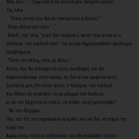
Μου λέει: – “Έχω ένα στην κοιλιά μου, δυόμισυ μηνών”.
Της λέω
:- “Είναι αυτού που θα σε παντρευτεί ή άλλου;” “
-Είναι άλλου μου λέει ”. “
-Καλά”, της λέω, “γιατί δεν παίρνεις αυτόν που είναι κι ο
πατέρας του παιδιού σου;”..Για να μην δημιουργηθούν αργότερα
προβλήματα.
-“Ούτε τον θέλω, ούτε με θέλει.”
Αυτός που θα παντρευτώ είναι οικοδόμος και θα
παρουσιάσουμε στον κόσμο, αν δεν είναι αμαρτία αυτό,
Δεσπότη μου, ότι είναι αυτός ο πατέρας του παιδιού.
Και θέλει να αναλάβει το μεγάλωμα του παιδιού,
κι αν τον δέχεστε κι εσείς, να έρθει να εξομολογηθεί”.
-“Αν τον δέχομαι;
Πες του ότι τον παρακαλώ να έρθει να τον δω, να πάρω την
ευχή του.
Αφού είναι τέτοιος άνθρωπος που θα αναλάβει τέτοιο