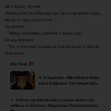
Και ο Κύριος της είπε:
«Καλώς είπας ότι άνδρα ουκ έχω· πέντε γαρ άνδρας έσχες,
και νυν ον έχεις ουκ έστι σου …”
Την ρώτησα:
– “Μήπως σκοτώθηκε, ή απέθανε ο άντρας σου;”
Και μου απάντησε:
– “Όχι, το ένα παιδί το έκανα με έναν άντρα και το άλλο με
άλλο άντρα”.
More Read
π. Στέφανος: «Ὅταν θέλη ὁ Θεός
καί ὁ διάβολος Τόν ὑπηρετεῖ!»
Ο Θεός την Ελλάδα θα τη σώσει αλλά τι θα
πάθουν οι Έλληνες; (Δημήτριος Παναγόπουλος
♰)