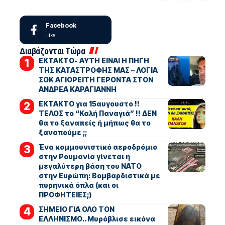
Facebook
Like
Διαβάζονται Τώρα
ΕΚΤΑΚΤΟ- ΑΥΤΗ ΕΙΝΑΙ Η ΠΗΓΗ
ΤΗΣ ΚΑΤΑΣΤΡΟΦΗΣ ΜΑΣ – ΛΟΓΙΑ
ΣΟΚ ΑΓΙΟΡΕΙΤΗ ΓΕΡΟΝΤΑ ΣΤΟΝ
ΑΝΔΡΕΑ ΚΑΡΑΓΙΑΝΝΗ
ΕΚΤΑΚΤΟ για 15αυγουστο !!
ΤΕΛΟΣ το “Καλή Παναγιά” !! ΔΕΝ
θα το ξαναπείς ή μήπως θα το
ξαναπούμε ;;
Ένα κομμουνιστικό αεροδρόμιο
στην Ρουμανία γίνεται η
μεγαλύτερη βάση του ΝΑΤΟ
στην Ευρώπη: Βομβαρδιστικά με
πυρηνικά όπλα (και οι
ΠΡΟΦΗΤΕΙΕΣ;)
ΣΗΜΕΙΟ ΓΙΑ ΟΛΟ ΤΟΝ
ΕΛΛΗΝΙΣΜΟ.. Μυρόβλισε εικόνα