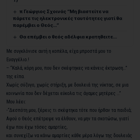
π Γεώργιος Σχοινάς “Μη βιαστείτε να
πάρετε τις ηλεκτρονικές ταυτότητες γιατί θα
παρέμβει ο Θεός…”
Θα επέμβει ο θεός αδέλφια κρατηθειτε…
Με συγκλόνισε αυτή η κοπέλα, είχα μπροστά μου το
Ευαγγέλιο.!
– “Καλά, κόρη μου, που δεν σκέφτηκες να κάνεις έκτρωση…”
της είπα.
Χωρίς σύζυγο, χωρίς στήριξη, με δουλειά της νύκτας, σε μια
κοινωνία που δεν δέχεται εύκολα τις άγαμες μητέρες …”
Μου λέει:
-“Δεσπότη μου, ξέρεις τι σκέφτηκα τότε που ήρθαν τα παιδιά;
Αφού ο Θεός επέτρεψε να έλθουν, να μην τα σκοτώσω, γιατί
έχω που έχω τόσες αμαρτίες,
και συνεχίζω να κάνω αμαρτίες κάθε μέρα λόγω της δουλειάς