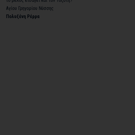
το βέλος εισάγει και τον Τοξότη.!
Αγίου Γρηγορίου Νύσσης
Πολυξένη Ρέρρα