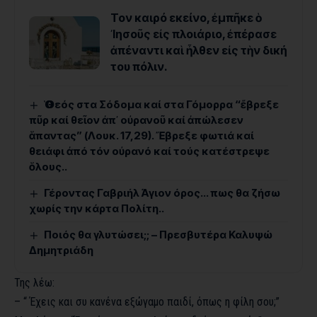
Τον καιρό εκείνο, ἐμπῆκε ὁ
᾿Ιησοῦς εἰς πλοιάριο, ἐπέρασε
ἀπέναντι καὶ ἦλθεν εἰς τὴν δική
του πόλιν.
Ὁ Θεός στα Σόδομα καί στα Γόμορρα “ἔβρεξε
πῦρ καί θεῖον ἀπ᾿ οὐρανοῦ καί ἀπώλεσεν
ἅπαντας” (Λουκ. 17,29). Ἔβρεξε φωτιά καί
θειάφι ἀπό τόν οὐρανό καί τούς κατέστρεψε
ὅλους..
Γέροντας Γαβριήλ Άγιον όρος… πως θα ζήσω
χωρίς την κάρτα Πολίτη..
Ποιός θα γλυτώσει;; – Πρεσβυτέρα Καλυψώ
Δημητριάδη
Της λέω:
– “ Έχεις και συ κανένα εξώγαμο παιδί, όπως η φίλη σου;”