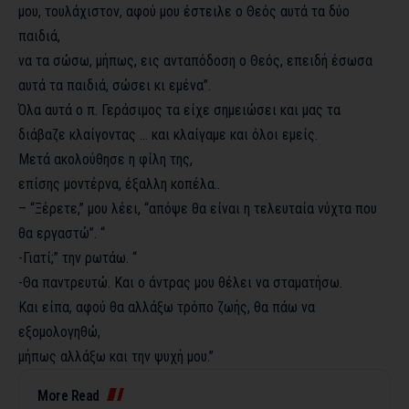
μου, τουλάχιστον, αφού μου έστειλε ο Θεός αυτά τα δύο
παιδιά,
να τα σώσω, μήπως, εις ανταπόδοση ο Θεός, επειδή έσωσα
αυτά τα παιδιά, σώσει κι εμένα”.
Όλα αυτά ο π. Γεράσιμος τα είχε σημειώσει και μας τα
διάβαζε κλαίγοντας … και κλαίγαμε και όλοι εμείς.
Μετά ακολούθησε η φίλη της,
επίσης μοντέρνα, έξαλλη κοπέλα..
– “Ξέρετε,” μου λέει, “απόψε θα είναι η τελευταία νύχτα που
θα εργαστώ”. “
-Γιατί;” την ρωτάω. “
-Θα παντρευτώ. Και ο άντρας μου θέλει να σταματήσω.
Και είπα, αφού θα αλλάξω τρόπο ζωής, θα πάω να
εξομολογηθώ,
μήπως αλλάξω και την ψυχή μου.”
More Read