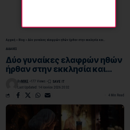
Αρχική
»
Blog
»
Δύο γυναίκες ελαφρών ηθών ήρθαν στην εκκλησία και…
ΔΙΔΑΧΕΣ
Δύο γυναίκες ελαφρών ηθών
ήρθαν στην εκκλησία και…
By
MIKE
177 Views
Last Updated: 14 Ιουνίου 2026 20:32
4 Min Read