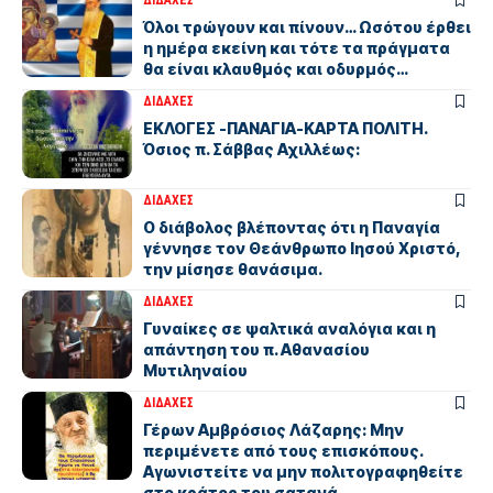
ΔΙΔΑΧΕΣ
Όλοι τρώγουν και πίνουν… Ωσότου έρθει
η ημέρα εκείνη και τότε τα πράγματα
θα είναι κλαυθμός και οδυρμός…
ΔΙΔΑΧΕΣ
ΕΚΛΟΓΕΣ -ΠΑΝΑΓΙΑ-ΚΑΡΤΑ ΠΟΛΙΤΗ.
Όσιος π. Σάββας Αχιλλέως:
ΔΙΔΑΧΕΣ
Ο διάβολος βλέποντας ότι η Παναγία
γέννησε τον Θεάνθρωπο Ιησού Χριστό,
την μίσησε θανάσιμα.
ΔΙΔΑΧΕΣ
Γυναίκες σε ψαλτικά αναλόγια και η
απάντηση του π. Αθανασίου
Μυτιληναίου
ΔΙΔΑΧΕΣ
Γέρων Αμβρόσιος Λάζαρης: Μην
περιμένετε από τους επισκόπους.
Αγωνιστείτε να μην πολιτογραφηθείτε
στο κράτος του σατανά.