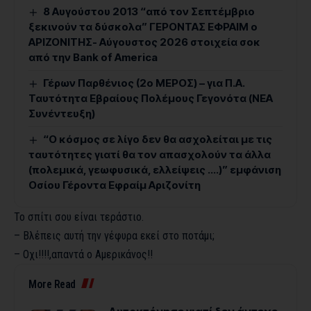
8 Αυγούστου 2013 “από τον Σεπτέμβριο
ξεκινούν τα δύσκολα” ΓΕΡΟΝΤΑΣ ΕΦΡΑΙΜ ο
ΑΡΙΖΟΝΙΤΗΣ- Αύγουστος 2026 στοιχεία σοκ
από την Bank of America
Γέρων Παρθένιος (2ο ΜΕΡΟΣ) – για Π.Α.
Ταυτότητα Εβραίους Πολέμους Γεγονότα (ΝΕΑ
Συνέντευξη)
“Ο κόσμος σε λίγο δεν θα ασχολείται με τις
ταυτότητες γιατί θα τον απασχολούν τα άλλα
(πολεμικά, γεωφυσικά, ελλείψεις ….)” εμφάνιση
Οσίου Γέροντα Εφραίμ Αριζονίτη
Το σπίτι σου είναι τεράστιο.
– Βλέπεις αυτή την γέφυρα εκεί στο ποτάμι;
– Οχι!!!!,απαντά ο Αμερικάνος!!
More Read