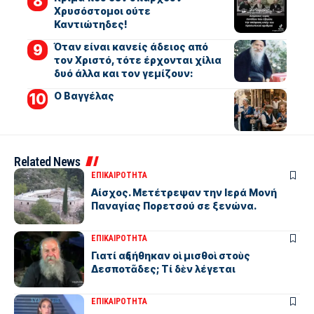
Χρυσόστομοι ούτε
Καντιώτηδες!
Όταν είναι κανείς άδειος από
τον Χριστό, τότε έρχονται χίλια
δυό άλλα και τον γεμίζουν:
Ο Βαγγέλας
Related News
ΕΠΙΚΑΙΡΟΤΗΤΑ
Αίσχος. Μετέτρεψαν την Ιερά Μονή
Παναγίας Πορετσού σε ξενώνα.
ΕΠΙΚΑΙΡΟΤΗΤΑ
Γιατί αὐξήθηκαν οἱ μισθοὶ στοὺς
Δεσποτᾶδες; Τί δὲν λέγεται
ΕΠΙΚΑΙΡΟΤΗΤΑ