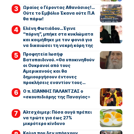
Ωραίος ο Γέροντας Αθανάσιος!…
Ούτε το Εμβόλιο Έκανα ούτε Π.Α
θα πάρω!
Ελένη Φωτιάδου…Έγινε
“πόρνη”, μπήκε στα κυκλώματα
και κοιμήθηκε με τον φονιά για
να δικαιώσει τη νεκρή κόρη της
Προφητεία Ιωσήφ
Βατοπαιδινού. «Θα υποκινηθούν
οι Ουκρανοί από τους
Αμερικανούς και θα
δημιουργήσουν έντονες
προκλήσεις εναντίον τους…
Ο π. ΙΩΆΝΝΗΣ ΠΑΛΑΝΤΖΑΣ ο
«σκουπιδιάρης της Παναγίας»
Αλτσχάιμερ: Πόσα αυγά πρέπει
να τρώτε για έως 27%
μικρότερο κίνδυνο
Κρίμα που δεν υπάρχουν