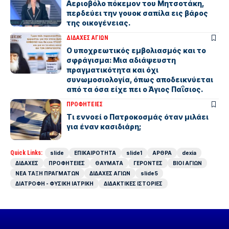
Αεριοβόλο πόκεμον του Μητσοτάκη,
περδεύει την γουοκ σαπίλα εις βάρος
της οικογένειας.
ΔΙΔΑΧΕΣ ΑΓΙΩΝ
Ο υποχρεωτικός εμβολιασμός και το
σφράγισμα: Μια αδιάψευστη
πραγματικότητα και όχι
συνωμοσιολογία, όπως αποδεικνύεται
από τα όσα είχε πει ο Άγιος Παΐσιος.
ΠΡΟΦΗΤΕΙΕΣ
Τι εννοεί ο Πατροκοσμάς όταν μιλάει
για έναν κασιδιάρη;
Quick Links:
slide
ΕΠΙΚΑΙΡΟΤΗΤΑ
slide1
ΑΡΘΡΑ
dexia
ΔΙΔΑΧΕΣ
ΠΡΟΦΗΤΕΙΕΣ
ΘΑΥΜΑΤΑ
ΓΕΡΟΝΤΕΣ
ΒΙΟΙ ΑΓΙΩΝ
ΝΕΑ ΤΑΞΗ ΠΡΑΓΜΑΤΩΝ
ΔΙΔΑΧΕΣ ΑΓΙΩΝ
slide5
ΔΙΑΤΡΟΦΗ - ΦΥΣΙΚΗ ΙΑΤΡΙΚΗ
ΔΙΔΑΚΤΙΚΕΣ ΙΣΤΟΡΙΕΣ