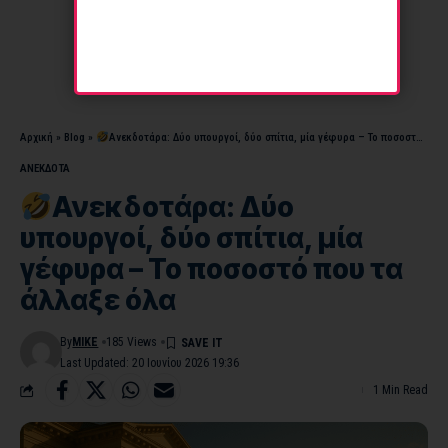
Αρχική
»
Blog
»
Ανεκδοτάρα: Δύο υπουργοί, δύο σπίτια, μία γέφυρα – Το ποσοστό που τα άλλαξε όλα
ΑΝΕΚΔΟΤΑ
Ανεκδοτάρα: Δύο
υπουργοί, δύο σπίτια, μία
γέφυρα – Το ποσοστό που τα
άλλαξε όλα
By
MIKE
185 Views
Last Updated: 20 Ιουνίου 2026 19:36
1 Min Read